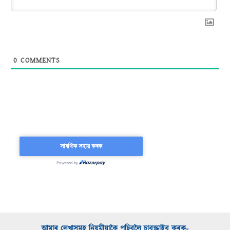
0
COMMENTS
আমাৰ লেখাসমূহ নিয়মীয়াকৈ পঢ়িবলৈ চাবস্ক্ৰাইব কৰক-​