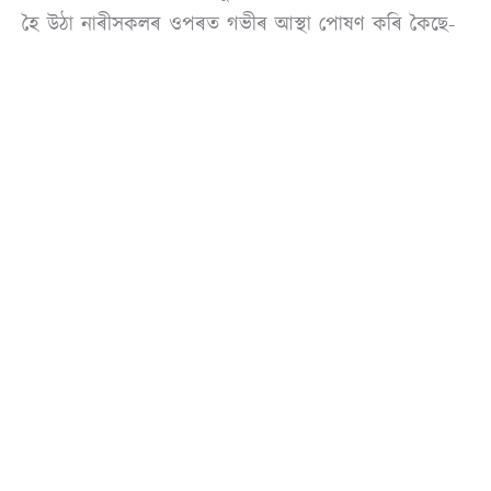
হৈ উঠা নাৰীসকলৰ ওপৰত গভীৰ আস্থা পোষণ কৰি কৈছে-