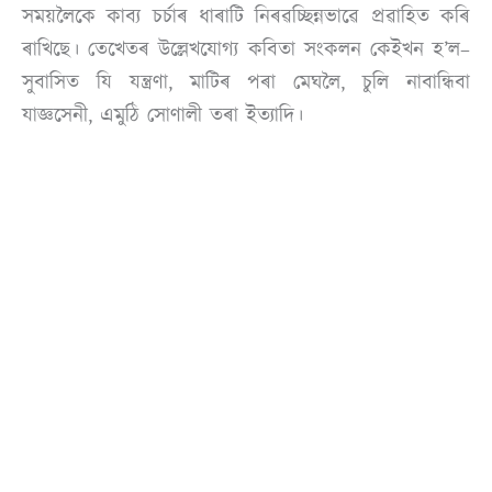
সময়লৈকে কাব্য চৰ্চাৰ ধাৰাটি নিৰৱচ্ছিন্নভাৱে প্ৰৱাহিত কৰি
ৰাখিছে। তেখেতৰ উল্লেখযোগ্য কবিতা সংকলন কেইখন হ’ল–
সুবাসিত যি যন্ত্ৰণা, মাটিৰ পৰা মেঘলৈ, চুলি নাবান্ধিবা
যাজ্ঞসেনী, এমুঠি সোণালী তৰা ইত্যাদি।