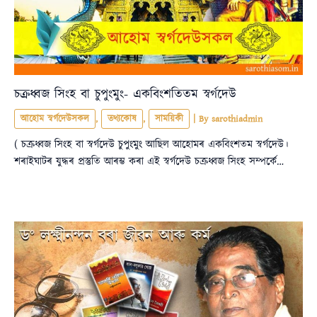
চক্ৰধ্বজ সিংহ বা চুপুংমুং- একবিংশতিতম স্বৰ্গদেউ
আহোম স্বৰ্গদেউসকল
,
তথ্যকোষ
,
সাময়িকী
| By
sarothiadmin
( চক্ৰধ্বজ সিংহ বা স্বৰ্গদেউ চুপুংমুং আছিল আহোমৰ একবিংশতম স্বৰ্গদেউ।
শৰাইঘাটৰ যুদ্ধৰ প্ৰস্তুতি আৰম্ভ কৰা এই স্বৰ্গদেউ চক্ৰধ্বজ সিংহ সম্পৰ্কে…