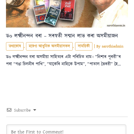
ড০ লক্ষ্মীনন্দন বৰা – সৰস্বতী সন্মান লাভ কৰা অসমীয়াজন
তথ্যকোষ
,
বৰেণ্য আধুনিক অসমীয়াসকল
,
সাময়িকী
| By
sarothiadmin
ড০ লক্ষ্মীনন্দন বৰা অসমীয়া সাহিত্যৰ এটা পৰিচিত নাম। “নিশাৰ পূৰৱী”ৰ
পৰা “গঙা চিলনীৰ পাখি”, “যাকেৰি নাহিকে উপাম”, “পাতাল ভৈৰৱী” হৈ…
Subscribe