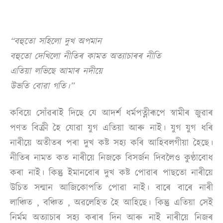
“বহুতো সহিলো দুখ অপমান
বহুতো দেখিলো নীতিৰ কামত অত্যাচাৰৰ নীতি
এতিয়া লভিছে আমাৰ নদীয়ে
উভতি বোৱা গতি।”
কবিয়ে সোঁৱৰাই দিছে যে আদৰ্শ ধৰ্মপত্নীৰূপে স্বামীৰ জুৱাৰ
পণত বিক্ৰী হৈ যোৱা যুগ এতিয়া আৰু নাই। যুগ যুগ ধৰি
নাৰীয়ে অতীতৰ পৰা দুখ কষ্ট সহ্য কৰি আহিবলগীয়া হৈছে।
নীতিৰ নামত কত নাৰীয়ে নিজকে বিসৰ্জন দিবলৈও কুণ্ঠাবোধ
কৰা নাই। কিন্তু ইমানবোৰ দুখ কষ্ট পোৱাৰ পাছতো নাৰীয়ে
উচিত সন্মান আজিকোপতি পোৱা নাই। বাৰে বাৰে নাৰী
লাঞ্চিত , বঞ্চিত , অৱলেহিত হৈ আহিছে। কিন্তু এতিয়া সেই
নিৰ্মম অত্যাচাৰ সহ্য কৰাৰ দিন আৰু নাই নাৰীয়ে নিজৰ