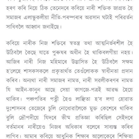
হৰণ কৰি নিয়ে ঠিক তেনেদৰে কবিয়ে নাৰী শক্তিক জাগ্ৰত হৈ
সমাজৰ এলান্ধুকলীয়া নীতি-পৰম্পৰাৰ অৱসান ঘটাই পৰিৱৰ্তন
সাধিবলৈ আহ্বান জনাইছে।
কবিয়ে নাৰীক নিজ শক্তিৰে স্বতন্ত্ৰ তথা আত্মনিৰ্ভৰশীল হৈ
উঠিবলৈ কৈছে যাতে পুৰুষৰ অধীন হৈ থাকিবলগীয়া নহয়।
আজিৰ নাৰী নিজ মহিমাৰে উদ্ভাসিত হৈ উঠিবলৈ সক্ষম
হ’লেহে শাসকসকলে প্ৰকৃতাৰ্থত তেওঁলোকক স্বাধীনতা প্ৰদান
কৰিব। অন্যথা নাৰী সমাজৰ নামত, নাৰী সৱলীকৰণৰ নামত
যি আইন-কানুন আছে সেয়া কাগজে-পত্ৰই আৱদ্ধ হৈয়ে
থাকিব। পঞ্চপতিৰ পত্নী হৈও লাঞ্ছিতা হ’ব লগা হোৱাত
দুঃশাসনৰ তেজেৰে চুলি নোধোৱালৈকে মুক্ত কেশেৰে থাকিব
বুলি দ্ৰৌপদীয়ে যিদৰে ভীষ্ম প্ৰতিজ্ঞা কৰিছিল সেইদৰে
বৰ্তমানৰ নাৰীয়েও নিজৰ অধিকাৰ বলেৰে সাব্যস্ত কৰিব
লাগিব। আমাৰ কবিয়ে আধুনিক শিক্ষাৰ আলোকেৰে শিক্ষিতা