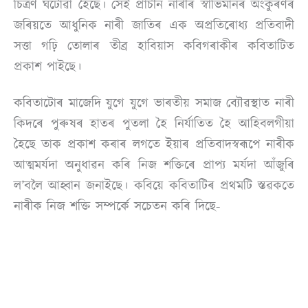
চিত্ৰণ ঘটোৱা হৈছে। সেই প্ৰাচীন নাৰীৰ স্বাভিমানৰ অংকুৰণৰ
জৰিয়তে আধুনিক নাৰী জাতিৰ এক অপ্ৰতিৰোধ্য প্ৰতিবাদী
সত্তা গঢ়ি তোলাৰ তীব্ৰ হাবিয়াস কবিগৰাকীৰ কবিতাটিত
প্ৰকাশ পাইছে।
কবিতাটোৰ মাজেদি যুগে যুগে ভাৰতীয় সমাজ ব্যৌৱস্থাত নাৰী
কিদৰে পুৰুষৰ হাতৰ পুতলা হৈ নিৰ্যাতিত হৈ আহিবলগীয়া
হৈছে তাক প্ৰকাশ কৰাৰ লগতে ইয়াৰ প্ৰতিবাদস্বৰূপে নাৰীক
আত্মমৰ্যদা অনুধাৱন কৰি নিজ শক্তিৰে প্ৰাপ্য মৰ্যদা আঁজুৰি
ল’বলৈ আহ্বান জনাইছে। কবিয়ে কবিতাটিৰ প্ৰথমটি স্তৱকতে
নাৰীক নিজ শক্তি সম্পৰ্কে সচেতন কৰি দিছে-