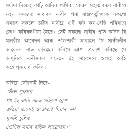
মৰ্যাদা নিজেই কাঢ়ি আনিব লাগিব। কেৱল মহাভাৰতৰ নাৰীয়ে
নহয় সমাজত সাধাৰণ নাৰীৰ পৰা ৰাজপত্নীলৈকে সকলো
সময়ৰ সকলো ঠাইৰ নাৰীয়ে এই কষ্ট কম-বেছি পৰিমাণে
ভোগ কৰিবলগীয়া হৈছে। সেই সকলো নাৰীৰ প্ৰতি কবিৰ যি
মানৱীয় আবেদন আৰু শক্তিশালী আৱাহন সি সাৰ্বজনীন
আবেদন লাভ কৰিছে। কবিয়ে আশা প্ৰকাশ কৰিছে যে
আধুনিক নাৰীসকল সচেতন হৈ সাহসেৰে ওলাই আহি
অহোপুৰুষাৰ্থ কৰিব।
কবিয়ে সোঁৱৰাই দিছে-
“ভীৰু পুৰুষৰ
পণ হৈ আমি বহুত সহিলো ক্লেশ
এতিয়া তাকেই ওভোতাই দিয়াৰ ক্ষণ
মুকলি চুলিত
শোণিত সনাৰ ৰক্তিম আয়োজন।”