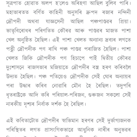
সূত্ৰপাত
হোৱাত অলপ হ’লেও অৰিহণা আছিল বুলিব পাৰি।
মহাভাৰতত বৰ্ণিত কাহিনী অনুসৰি দ্ৰুপদ ৰজাৰ নন্দিনী
দ্ৰৌপদী অথবা যাজ্ঞসেনী আছিল পঞ্চপাণ্ডৱৰ প্ৰিয়া।
ভাতৃবিৰোধৰ পৰিণতিত কৌৰৱ আৰু পাণ্ডৱৰ মাজত পাশা
খেল অনুষ্ঠিত হৈছিল।
এই পাশা খেলত অন্যান্য দ্ৰব্যৰ লগতে
পত্নী দ্ৰৌপদীক পণ ৰাখি পঞ্চ পাণ্ডৱ পৰাজিত হৈছিল। পাশা
খেলত জিকি দ্ৰৌপদীক পণ হিচাপে পাই দ্বিতীয় কৌৰৱ
দুঃশাসনে ৰাজসভাৰ মজিয়াতে দ্ৰৌপদীৰ বস্ত্ৰ হৰণ কৰিবলৈ
উদ্যত হৈছিল। পঞ্চ পতিয়েও দ্ৰৌপদীক সেই ঘোৰ অন্যায়ৰ
পৰা উদ্ধাৰ কৰিব নোৱাৰি মৌন হৈ ৰৈছিল। তদুপৰি
ধৃতৰাষ্ট্ৰকে আদি কৰি পৰিয়াল-পৰিজন, গুৰুজন সকলো সেই
নাৰকীয় দৃশ্যৰ নিৰ্বাক দৰ্শক হৈ ৰৈছিল।
এই কবিতাটোত দ্ৰৌপদীৰ স্বাভিমান হৰণৰ সেই দুৰ্ভাগ্যজনক
পৰিস্থিতৰ লগত প্ৰাসংগিকভাৱে আধুনিক নাৰীৰ অনুভৱৰ