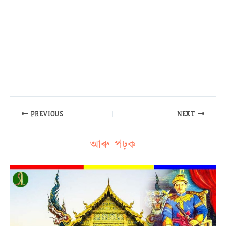
PREVIOUS
NEXT
আৰু পঢ়ক