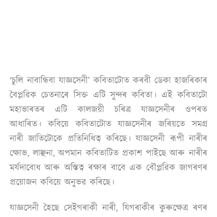
‘চুলি নাবান্ধিবা যাজ্ঞসেনী’ কবিতাটোত কৰবী ডেকা হাজৰিকাৰ
বৈপ্লৱিক চেতনাৰে সিক্ত এটি সুন্দৰ কবিতা। এই কবিতাটো
মহাভাৰতৰ এটি কালজয়ী চৰিত্ৰ যাজ্ঞসেনীৰ ওপৰত
আধাৰিত। কবিয়ে কবিতাটোত যাজ্ঞসেনীৰ জৰিয়তে সমগ্ৰ
নাৰী জাতিটোকে প্ৰতিনিধিত্ব কৰিছে। যাজ্ঞসেনী ৰূপী নাৰীৰ
ক্ষোভ, লাঞ্ছনা, অপমান কবিতাটিত প্ৰকাশ পাইছে আৰু নাৰীৰ
মৰ্যদাবোধ আৰু অস্তিত্ব ৰক্ষাৰ বাবে এক বৌপ্লৱিক জাগৰণৰ
প্ৰয়োজন কবিয়ে অনুভৱ কৰিছে।
যাজ্ঞসেনী হৈছে সেইগৰাকী নাৰী, যিগৰাকীৰ কুৰুক্ষেত্ৰ ৰণৰ