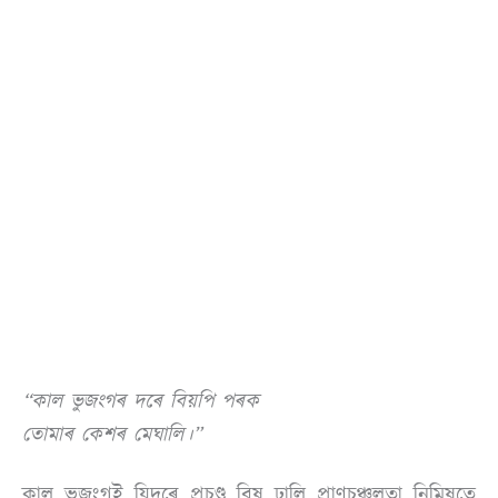
“কাল ভুজংগৰ দৰে বিয়পি পৰক
তোমাৰ কেশৰ মেঘালি।”
কাল ভুজংগই যিদৰে প্ৰচণ্ড বিষ ঢালি প্ৰাণচঞ্চলতা নিমিষতে