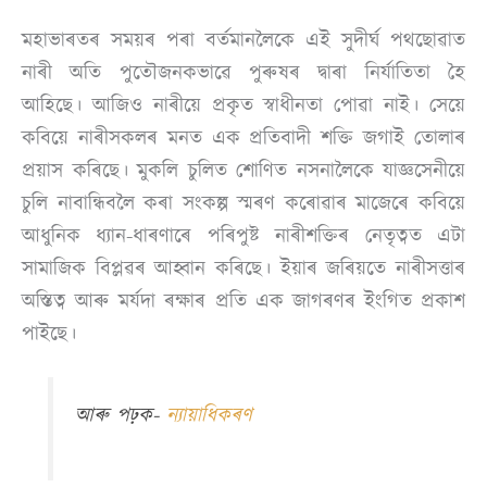
মহাভাৰতৰ সময়ৰ পৰা বৰ্তমানলৈকে এই সুদীৰ্ঘ পথছোৱাত
নাৰী অতি পুতৌজনকভাৱে পুৰুষৰ দ্বাৰা নিৰ্যাতিতা হৈ
আহিছে। আজিও নাৰীয়ে প্ৰকৃত স্বাধীনতা পোৱা নাই। সেয়ে
কবিয়ে নাৰীসকলৰ মনত এক প্ৰতিবাদী শক্তি জগাই তোলাৰ
প্ৰয়াস কৰিছে। মুকলি চুলিত শোণিত নসনালৈকে যাজ্ঞসেনীয়ে
চুলি নাবান্ধিবলৈ কৰা সংকল্প স্মৰণ কৰোৱাৰ মাজেৰে কবিয়ে
আধুনিক ধ্যান-ধাৰণাৰে পৰিপুষ্ট নাৰীশক্তিৰ নেতৃত্বত এটা
সামাজিক বিপ্লৱৰ আহ্বান কৰিছে। ইয়াৰ জৰিয়তে নাৰীসত্তাৰ
অস্তিত্ব আৰু মৰ্যদা ৰক্ষাৰ প্ৰতি এক জাগৰণৰ ইংগিত প্ৰকাশ
পাইছে।
আৰু পঢ়ক-
ন্যায়াধিকৰণ