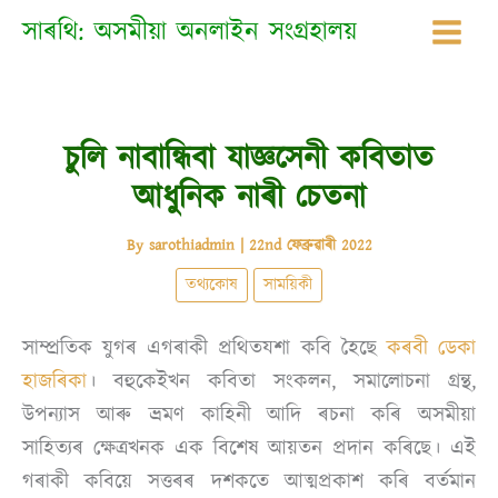
Skip
সাৰথি: অসমীয়া অনলাইন সংগ্ৰহালয়
to
content
চুলি নাবান্ধিবা যাজ্ঞসেনী কবিতাত
আধুনিক নাৰী চেতনা
By
sarothiadmin
|
22nd ফেব্ৰুৱাৰী 2022
তথ্যকোষ
সাময়িকী
সাম্প্ৰতিক যুগৰ এগৰাকী প্ৰথিতযশা কবি হৈছে
কৰবী ডেকা
হাজৰিকা
। বহুকেইখন কবিতা সংকলন, সমালোচনা গ্ৰন্থ,
উপন্যাস আৰু ভ্ৰমণ কাহিনী আদি ৰচনা কৰি অসমীয়া
সাহিত্যৰ ক্ষেত্ৰখনক এক বিশেষ আয়তন প্ৰদান কৰিছে। এই
গৰাকী কবিয়ে সত্তৰৰ দশকতে আত্মপ্ৰকাশ কৰি বৰ্তমান