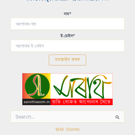
নাম*
ই-মেইল*
Search
for:
Web Stories