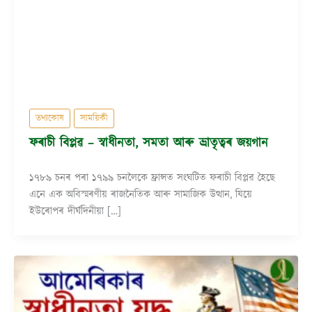
তথ্যকোষ
সাময়িকী
ফৰাচী বিপ্লৱ – স্বাধীনতা, সমতা আৰু ভ্ৰাতৃত্বৰ জয়গান
১৭৮৯ চনৰ পৰা ১৭৯৯ চনলৈকে ফ্ৰান্সত সংঘটিত ফৰাচী বিপ্লৱ হৈছে
এনে এক অবিস্মৰণীয় ৰাজনৈতিক আৰু সামাজিক উত্থান, যিয়ে
ইউৰোপৰ দীৰ্ঘদিনীয়া […]