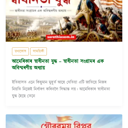
তথ্যকোষ
সাময়িকী
আমেৰিকাৰ স্বাধীনতা যুদ্ধ – স্বাধীনতা সংগ্ৰামৰ এক
অবিস্মৰণীয় অধ্যায়
ইতিহাসত এনে কিছুমান মুহূৰ্ত আহে যেতিয়া এটি জাতিয়ে নিজৰ
নিয়তি নিজেই নিৰ্ধাৰণ কৰিবলৈ সিদ্ধান্ত লয়। আমেৰিকাৰ স্বাধীনতা
যুদ্ধ হৈছে তেনে