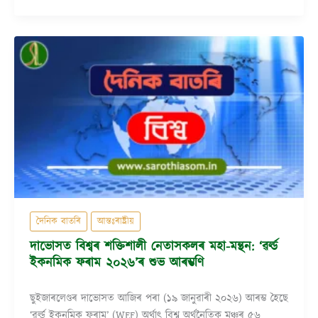
দৈনিক বাতৰি
আন্তঃৰাষ্ট্ৰীয়
দাভোসত বিশ্বৰ শক্তিশালী নেতাসকলৰ মহা-মন্থন: ‘ৱৰ্ল্ড
ইকনমিক ফৰাম ২০২৬’ৰ শুভ আৰম্ভণি
ছুইজাৰলেণ্ডৰ দাভোসত আজিৰ পৰা (১৯ জানুৱাৰী ২০২৬) আৰম্ভ হৈছে
‘ৱৰ্ল্ড ইকনমিক ফৰাম’ (WEF) অৰ্থাৎ বিশ্ব অৰ্থনৈতিক মঞ্চৰ ৫৬