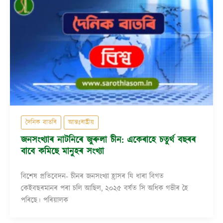
দৈনিক বাতৰি
আন্তঃৰাষ্ট্ৰীয়
জনসংখ্যাৰ নাটনিৰে জুৰুলা চীন: একেৰাহে চতুৰ্থ বছৰৰ
বাবে কমিছে মানুহৰ সংখ্যা
বিশেষ প্ৰতিবেদন- চীনৰ জনসংখ্যা হ্ৰাসৰ যি ধাৰা বিগত
কেইবছৰমানৰ পৰা চলি আছিল, ২০২৫ বৰ্ষত সি অধিক গভীৰ হৈ
পৰিছে। পৰিয়ালক