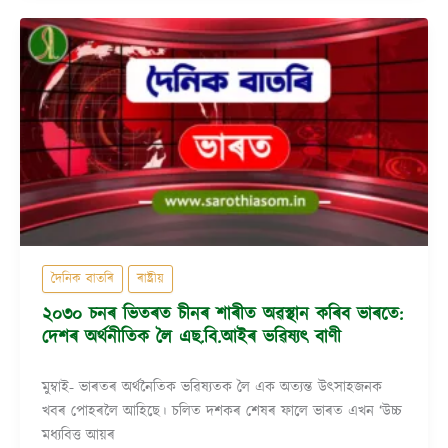
দৈনিক বাতৰি
ৰাষ্ট্ৰীয়
২০৩০ চনৰ ভিতৰত চীনৰ শাৰীত অৱস্থান কৰিব ভাৰতে:
দেশৰ অৰ্থনীতিক লৈ এছ.বি.আইৰ ভৱিষ্যৎ বাণী
মুম্বাই- ভাৰতৰ অৰ্থনৈতিক ভৱিষ্যতক লৈ এক অত্যন্ত উৎসাহজনক
খবৰ পোহৰলৈ আহিছে। চলিত দশকৰ শেষৰ ফালে ভাৰত এখন ‘উচ্চ
মধ্যবিত্ত আয়ৰ