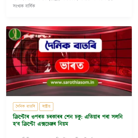
সংখ্যক বাৰ্ষিক
দৈনিক বাতৰি
ৰাষ্ট্ৰীয়
ক্ৰিপ্টোৰ ওপৰত চৰকাৰৰ শেন চকু: এতিয়াৰ পৰা সলনি
হ’ব ক্ৰিপ্টো এক্সচেঞ্জৰ নিয়ম