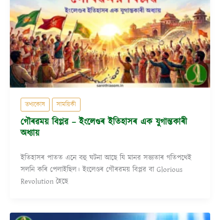
তথ্যকোষ
সাময়িকী
গৌৰৱময় বিপ্লৱ – ইংলেণ্ডৰ ইতিহাসৰ এক যুগান্তকাৰী
অধ্যায়
ইতিহাসৰ পাতত এনে বহু ঘটনা আছে যি মানৱ সভ্যতাৰ গতিপথেই
সলনি কৰি পেলাইছিল। ইংলেণ্ডৰ গৌৰৱময় বিপ্লৱ বা Glorious
Revolution হৈছে