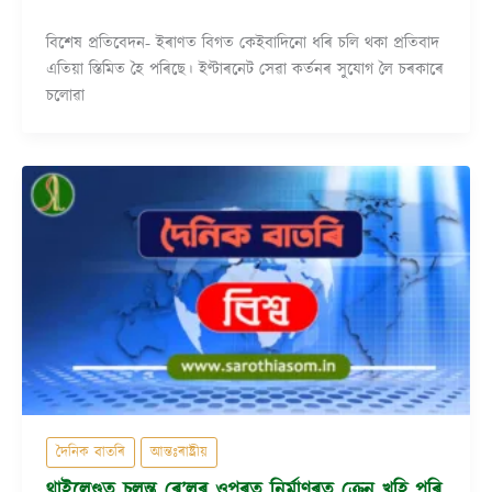
বিশেষ প্ৰতিবেদন- ইৰাণত বিগত কেইবাদিনো ধৰি চলি থকা প্ৰতিবাদ
এতিয়া স্তিমিত হৈ পৰিছে। ইণ্টাৰনেট সেৱা কৰ্তনৰ সুযোগ লৈ চৰকাৰে
চলোৱা
দৈনিক বাতৰি
আন্তঃৰাষ্ট্ৰীয়
থাইলেণ্ডত চলন্ত ৰে’লৰ ওপৰত নিৰ্মাণৰত ক্ৰেন খহি পৰি