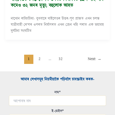
কমেও ৩২ জনৰ মৃত্যু; বহুলোক আহত
নাখোন ৰাটচাচিমা- বুধবাৰে থাইলেণ্ডৰ উত্তৰ-পূব প্ৰান্তত এখন চলন্ত
যাত্ৰীবাহী ৰে’লৰ ওপৰত নিৰ্মাণৰত এখন ক্ৰেন খহি পৰাত এক ভয়াৱহ
দুৰ্ঘটনা সংঘটিত
1
2
…
32
Next
→
আমাৰ লেখাসমূহ নিয়মীয়াকৈ পঢ়িবলৈ চাবস্ক্ৰাইব কৰক-​
নাম*
ই-মেইল*