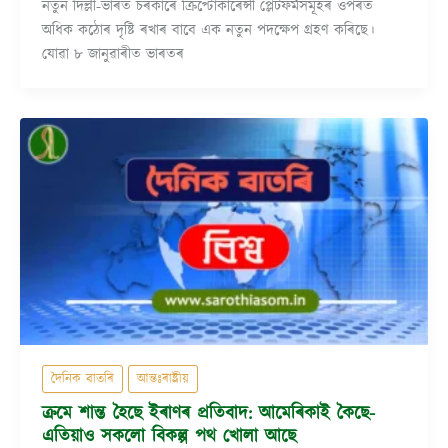
নতুন দিল্লী-ভাৰত চৰকাৰে ক্ৰিপ্টোকাৰেন্সী প্লেটফৰ্মসমূহৰ ওপৰত
অধিক কঠোৰ দৃষ্টি ৰখাৰ বাবে এক নতুন পদক্ষেপ গ্ৰহণ কৰিছে।
যোৱা ৮ জানুৱাৰীত ভাৰতৰ
দৈনিক বাতৰি
আন্তঃৰাষ্ট্ৰীয়
ক্ৰমে শান্ত হৈছে ইৰাণৰ প্ৰতিবাদ: আমেৰিকাই কৈছে-
এতিয়াও সকলো বিকল্প পথ খোলা আছে