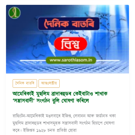
দৈনিক বাতৰি
আন্তঃৰাষ্ট্ৰীয়
আমেৰিকাই মুছলিম ব্ৰাদাৰহুডৰ কেইবাটাও শাখাক
‘সন্ত্ৰাসবাদী’ সংগঠন বুলি ঘোষণা কৰিলে
ৱাছিংটন-আমেৰিকাই মঙলবাৰে ইজিপ্ত, লেবানন আৰু জৰ্ডানত থকা
মুছলিম ব্ৰাদাৰহুডৰ শাখাসমূহক সন্ত্ৰাসবাদী সংগঠন হিচাপে ঘোষণা
কৰে। ইজিপ্তত ১৯২৮ চনত প্ৰতিষ্ঠা হোৱা