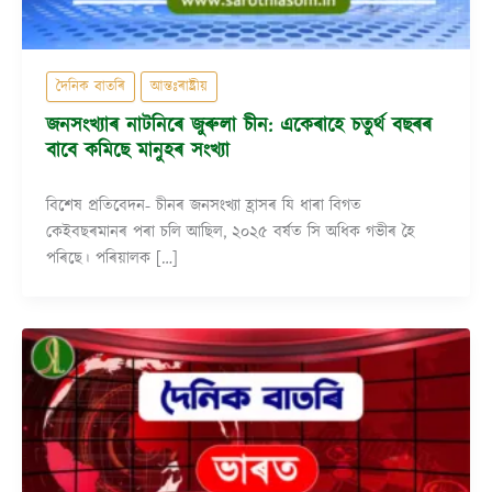
দৈনিক বাতৰি
আন্তঃৰাষ্ট্ৰীয়
জনসংখ্যাৰ নাটনিৰে জুৰুলা চীন: একেৰাহে চতুৰ্থ বছৰৰ
বাবে কমিছে মানুহৰ সংখ্যা
বিশেষ প্ৰতিবেদন- চীনৰ জনসংখ্যা হ্ৰাসৰ যি ধাৰা বিগত
কেইবছৰমানৰ পৰা চলি আছিল, ২০২৫ বৰ্ষত সি অধিক গভীৰ হৈ
পৰিছে। পৰিয়ালক […]