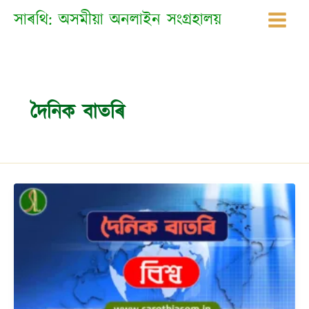
Skip
সাৰথি: অসমীয়া অনলাইন সংগ্ৰহালয়
to
content
দৈনিক বাতৰি