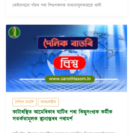
কেইবাখনো গাঁৱৰ পৰা শিশুসকলক বাধ্যতামূলকভাৱে খালী
দৈনিক বাতৰি
আন্তঃৰাষ্ট্ৰীয়
কাটাৰস্থিত আমেৰিকাৰ ঘাটিৰ পৰা কিছুসংখ্যক কৰ্মীক
সতৰ্কতামূলক স্থানান্তৰৰ পৰামৰ্শ