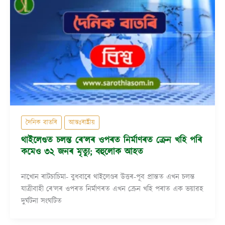
দৈনিক বাতৰি
আন্তঃৰাষ্ট্ৰীয়
থাইলেণ্ডত চলন্ত ৰে’লৰ ওপৰত নিৰ্মাণৰত ক্ৰেন খহি পৰি
কমেও ৩২ জনৰ মৃত্যু; বহুলোক আহত
নাখোন ৰাটচাচিমা- বুধবাৰে থাইলেণ্ডৰ উত্তৰ-পূব প্ৰান্তত এখন চলন্ত
যাত্ৰীবাহী ৰে’লৰ ওপৰত নিৰ্মাণৰত এখন ক্ৰেন খহি পৰাত এক ভয়াৱহ
দুৰ্ঘটনা সংঘটিত