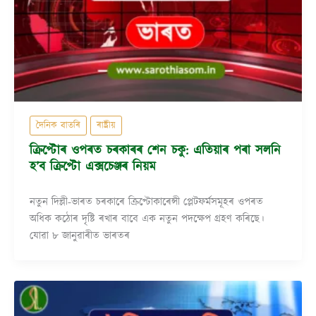
দৈনিক বাতৰি
ৰাষ্ট্ৰীয়
ক্ৰিপ্টোৰ ওপৰত চৰকাৰৰ শেন চকু: এতিয়াৰ পৰা সলনি
হ’ব ক্ৰিপ্টো এক্সচেঞ্জৰ নিয়ম
নতুন দিল্লী-ভাৰত চৰকাৰে ক্ৰিপ্টোকাৰেন্সী প্লেটফৰ্মসমূহৰ ওপৰত
অধিক কঠোৰ দৃষ্টি ৰখাৰ বাবে এক নতুন পদক্ষেপ গ্ৰহণ কৰিছে।
যোৱা ৮ জানুৱাৰীত ভাৰতৰ