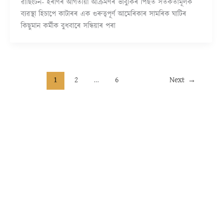
ৱাছিংটন- ইৰাণৰ আগতীয়া আক্ৰমণৰ ভাবুকিৰ পিছত সতৰ্কতামূলক
ব্যৱস্থা হিচাপে কাটাৰৰ এক গুৰুত্বপূৰ্ণ আমেৰিকাৰ সামৰিক ঘাটিৰ
কিছুমান কৰ্মীক বুধবাৰে সন্ধিয়াৰ পৰা
1
2
…
6
Next
→