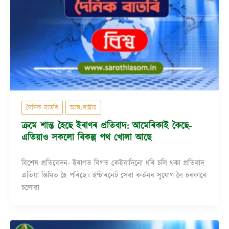
দৈনিক বাতৰি
আন্তঃৰাষ্ট্ৰীয়
ক্ৰমে শান্ত হৈছে ইৰাণৰ প্ৰতিবাদ: আমেৰিকাই কৈছে-
এতিয়াও সকলো বিকল্প পথ খোলা আছে
বিশেষ প্ৰতিবেদন- ইৰাণত বিগত কেইবাদিনো ধৰি চলি থকা প্ৰতিবাদ
এতিয়া স্তিমিত হৈ পৰিছে। ইণ্টাৰনেট সেৱা কৰ্তনৰ সুযোগ লৈ চৰকাৰে
চলোৱা