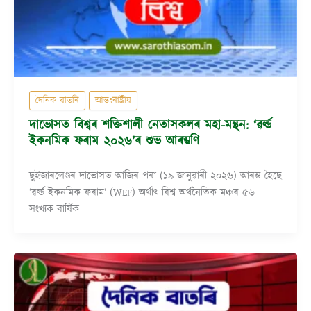
দৈনিক বাতৰি
আন্তঃৰাষ্ট্ৰীয়
দাভোসত বিশ্বৰ শক্তিশালী নেতাসকলৰ মহা-মন্থন: ‘ৱৰ্ল্ড
ইকনমিক ফৰাম ২০২৬’ৰ শুভ আৰম্ভণি
ছুইজাৰলেণ্ডৰ দাভোসত আজিৰ পৰা (১৯ জানুৱাৰী ২০২৬) আৰম্ভ হৈছে
‘ৱৰ্ল্ড ইকনমিক ফৰাম’ (WEF) অৰ্থাৎ বিশ্ব অৰ্থনৈতিক মঞ্চৰ ৫৬
সংখ্যক বাৰ্ষিক