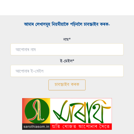
আমাৰ লেখাসমূহ নিয়মীয়াকৈ পঢ়িবলৈ চাবস্ক্ৰাইব কৰক-​
নাম*
ই-মেইল*