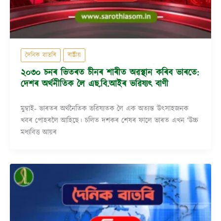
দৈনিক বাতৰি
ৰাষ্ট্ৰীয়
২০৩০ চনৰ ভিতৰত চীনৰ শাৰীত অৱস্থান কৰিব ভাৰতে:
দেশৰ অৰ্থনীতিক লৈ এছ.বি.আইৰ ভৱিষ্যৎ বাণী
মুম্বাই- ভাৰতৰ অৰ্থনৈতিক ভৱিষ্যতক লৈ এক অত্যন্ত উৎসাহজনক
খবৰ পোহৰলৈ আহিছে। চলিত দশকৰ শেষৰ ফালে ভাৰত এখন ‘উচ্চ
মধ্যবিত্ত আয়ৰ