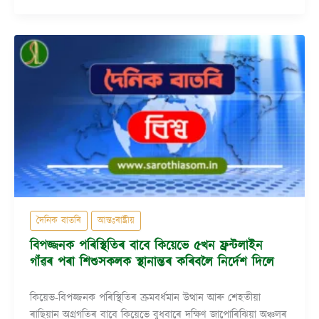
দৈনিক বাতৰি
আন্তঃৰাষ্ট্ৰীয়
বিপজ্জনক পৰিস্থিতিৰ বাবে কিয়েভে ৫খন ফ্ৰন্টলাইন
গাঁৱৰ পৰা শিশুসকলক স্থানান্তৰ কৰিবলৈ নিৰ্দেশ দিলে
কিয়েভ-বিপজ্জনক পৰিস্থিতিৰ ক্ৰমবৰ্ধমান উত্থান আৰু শেহতীয়া
ৰাছিয়ান অগ্ৰগতিৰ বাবে কিয়েভে বুধবাৰে দক্ষিণ জাপোৰিঝিয়া অঞ্চলৰ