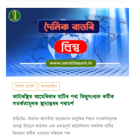
দৈনিক বাতৰি
আন্তঃৰাষ্ট্ৰীয়
কাটাৰস্থিত আমেৰিকাৰ ঘাটিৰ পৰা কিছুসংখ্যক কৰ্মীক
সতৰ্কতামূলক স্থানান্তৰৰ পৰামৰ্শ
ৱাছিংটন- ইৰাণৰ আগতীয়া আক্ৰমণৰ ভাবুকিৰ পিছত সতৰ্কতামূলক
ব্যৱস্থা হিচাপে কাটাৰৰ এক গুৰুত্বপূৰ্ণ আমেৰিকাৰ সামৰিক ঘাটিৰ
কিছুমান কৰ্মীক বুধবাৰে সন্ধিয়াৰ পৰা