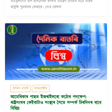
স্বায়ত্ত্বশাসিত দ্বীপ গ্ৰীণলেণ্ডৰ ওপৰত নিয়ন্ত্ৰণ লোৱাৰ বাবে নিজৰ
ভাবুকি পুনৰবাৰ দোহাৰে। তেওঁ ঘোষণা
দৈনিক বাতৰি
আন্তঃৰাষ্ট্ৰীয়
আমেৰিকাৰ পাছত ইজৰাইলৰো কঠোৰ পদক্ষেপ:
ৰাষ্ট্ৰসংঘৰ কেইবাটাও সংস্থাৰ সৈতে সম্পৰ্ক চিৰদিনৰ বাবে
বিছিন্ন