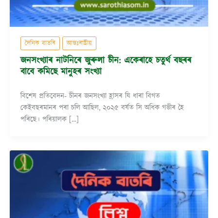
দৈনিক বাতৰি
আন্তঃৰাষ্ট্ৰীয়
জনসংখ্যাৰ নাটনিৰে জুৰুলা চীন: একেৰাহে চতুৰ্থ বছৰৰ
বাবে কমিছে মানুহৰ সংখ্যা
বিশেষ প্ৰতিবেদন- চীনৰ জনসংখ্যা হ্ৰাসৰ যি ধাৰা বিগত
কেইবছৰমানৰ পৰা চলি আছিল, ২০২৫ বৰ্ষত সি অধিক গভীৰ হৈ
পৰিছে। পৰিয়ালক […]