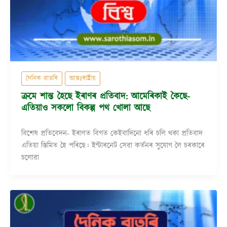
দৈনিক বাতৰি
আন্তঃৰাষ্ট্ৰীয়
ক্ৰমে শান্ত হৈছে ইৰাণৰ প্ৰতিবাদ: আমেৰিকাই কৈছে-
এতিয়াও সকলো বিকল্প পথ খোলা আছে
বিশেষ প্ৰতিবেদন- ইৰাণত বিগত কেইবাদিনো ধৰি চলি থকা প্ৰতিবাদ
এতিয়া স্তিমিত হৈ পৰিছে। ইণ্টাৰনেট সেৱা কৰ্তনৰ সুযোগ লৈ চৰকাৰে
চলোৱা