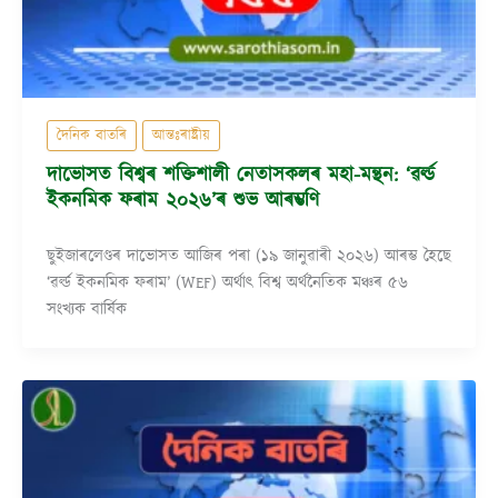
দৈনিক বাতৰি
আন্তঃৰাষ্ট্ৰীয়
দাভোসত বিশ্বৰ শক্তিশালী নেতাসকলৰ মহা-মন্থন: ‘ৱৰ্ল্ড
ইকনমিক ফৰাম ২০২৬’ৰ শুভ আৰম্ভণি
ছুইজাৰলেণ্ডৰ দাভোসত আজিৰ পৰা (১৯ জানুৱাৰী ২০২৬) আৰম্ভ হৈছে
‘ৱৰ্ল্ড ইকনমিক ফৰাম’ (WEF) অৰ্থাৎ বিশ্ব অৰ্থনৈতিক মঞ্চৰ ৫৬
সংখ্যক বাৰ্ষিক