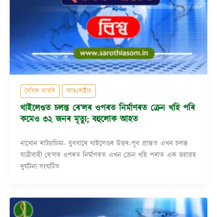
দৈনিক বাতৰি
আন্তঃৰাষ্ট্ৰীয়
থাইলেণ্ডত চলন্ত ৰে’লৰ ওপৰত নিৰ্মাণৰত ক্ৰেন খহি পৰি
কমেও ৩২ জনৰ মৃত্যু; বহুলোক আহত
নাখোন ৰাটচাচিমা- বুধবাৰে থাইলেণ্ডৰ উত্তৰ-পূব প্ৰান্তত এখন চলন্ত
যাত্ৰীবাহী ৰে’লৰ ওপৰত নিৰ্মাণৰত এখন ক্ৰেন খহি পৰাত এক ভয়াৱহ
দুৰ্ঘটনা সংঘটিত