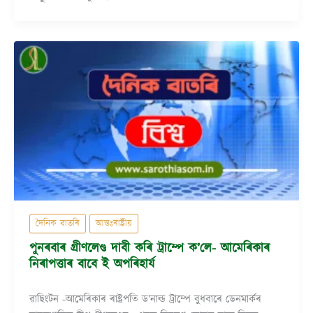
দৈনিক বাতৰি
আন্তঃৰাষ্ট্ৰীয়
পুনৰবাৰ গ্ৰীণলেণ্ড দাবী কৰি ট্ৰাম্পে ক’লে- আমেৰিকাৰ
নিৰাপত্তাৰ বাবে ই অপৰিহাৰ্য
ৱাছিংটন -আমেৰিকাৰ ৰাষ্ট্ৰপতি ড’নাল্ড ট্ৰাম্পে বুধবাৰে ডেনমার্কৰ