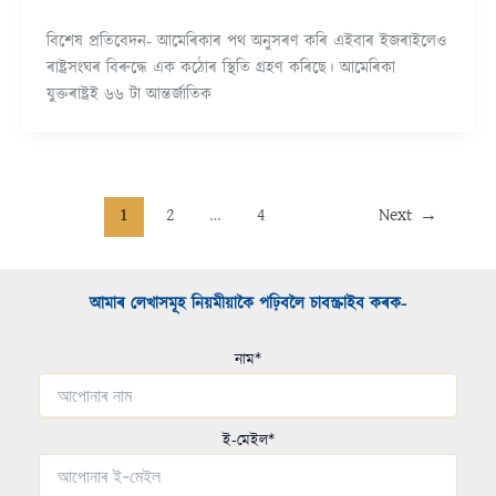
বিশেষ প্ৰতিবেদন- আমেৰিকাৰ পথ অনুসৰণ কৰি এইবাৰ ইজৰাইলেও
ৰাষ্ট্ৰসংঘৰ বিৰুদ্ধে এক কঠোৰ স্থিতি গ্ৰহণ কৰিছে। আমেৰিকা
যুক্তৰাষ্ট্ৰই ৬৬ টা আন্তৰ্জাতিক
1
2
…
4
Next
→
আমাৰ লেখাসমূহ নিয়মীয়াকৈ পঢ়িবলৈ চাবস্ক্ৰাইব কৰক-​
নাম*
ই-মেইল*