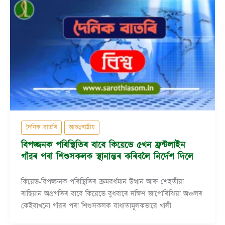
দৈনিক বাতৰি
আন্তঃৰাষ্ট্ৰীয়
বিপজ্জনক পৰিস্থিতিৰ বাবে কিয়েভে ৫খন ফ্ৰন্টলাইন
গাঁৱৰ পৰা শিশুসকলক স্থানান্তৰ কৰিবলৈ নিৰ্দেশ দিলে
কিয়েভ-বিপজ্জনক পৰিস্থিতিৰ ক্ৰমবৰ্ধমান উত্থান আৰু শেহতীয়া
ৰাছিয়ান অগ্ৰগতিৰ বাবে কিয়েভে বুধবাৰে দক্ষিণ জাপোৰিঝিয়া অঞ্চলৰ
কেইবাখনো গাঁৱৰ পৰা শিশুসকলক বাধ্যতামূলকভাৱে খালী