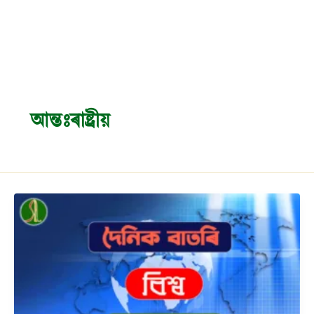
আন্তঃৰাষ্ট্ৰীয়