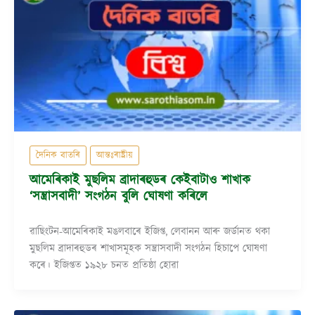
দৈনিক বাতৰি
আন্তঃৰাষ্ট্ৰীয়
আমেৰিকাই মুছলিম ব্ৰাদাৰহুডৰ কেইবাটাও শাখাক
‘সন্ত্ৰাসবাদী’ সংগঠন বুলি ঘোষণা কৰিলে
ৱাছিংটন-আমেৰিকাই মঙলবাৰে ইজিপ্ত, লেবানন আৰু জৰ্ডানত থকা
মুছলিম ব্ৰাদাৰহুডৰ শাখাসমূহক সন্ত্ৰাসবাদী সংগঠন হিচাপে ঘোষণা
কৰে। ইজিপ্তত ১৯২৮ চনত প্ৰতিষ্ঠা হোৱা