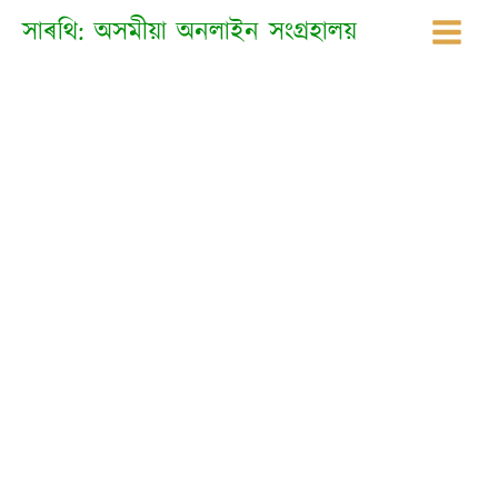
Skip
সাৰথি: অসমীয়া অনলাইন সংগ্ৰহালয়
to
content