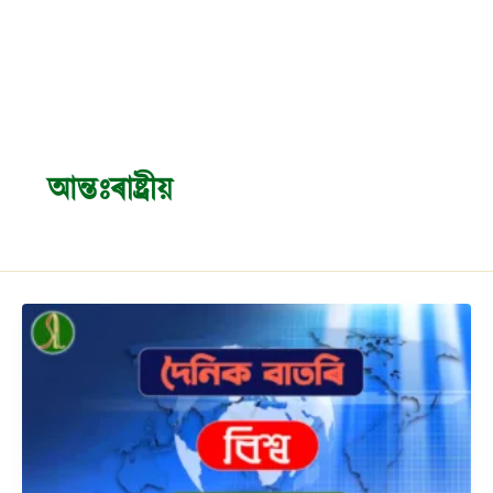
আন্তঃৰাষ্ট্ৰীয়