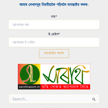
আমাৰ লেখাসমূহ নিয়মীয়াকৈ পঢ়িবলৈ চাবস্ক্ৰাইব কৰক-​
নাম*
ই-মেইল*
Search
for: