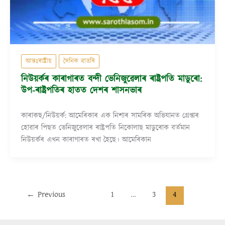
আন্তঃৰাষ্ট্ৰীয়
দৈনিক বাতৰি
নিউয়ৰ্কৰ কাৰাগাৰত বন্দী ভেনিজুৱেলাৰ ৰাষ্ট্ৰপতি মাডুৰো:
উপ-ৰাষ্ট্ৰপতিৰ হাতত দেশৰ শাসনভাৰ
কাৰাকছ/নিউয়ৰ্ক: আমেৰিকাৰ এক নিশাৰ সামৰিক অভিযানত গ্ৰেপ্তাৰ
হোৱাৰ পিছত ভেনিজুৱেলাৰ ৰাষ্ট্ৰপতি নিকোলাছ মাডুৰোক বৰ্তমান
নিউয়ৰ্কৰ এখন কাৰাগাৰত ৰখা হৈছে। আমেৰিকান
←
Previous
1
…
3
4