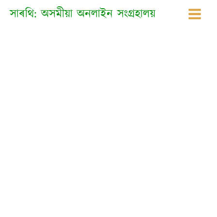
Skip
সাৰথি: অসমীয়া অনলাইন সংগ্ৰহালয়
to
content