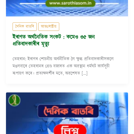
দৈনিক বাতৰি
আন্তঃৰাষ্ট্ৰীয়
ইৰাণত অৰ্থনৈতিক সংকট : কমেও ৩৫ জন
প্ৰতিবাদকাৰীৰ মৃত্যু
তেহৰান: ইৰাণৰ শোচনীয় অৰ্থনীতিক লৈ ক্ষুব্ধ প্ৰতিবাদকাৰীসকলে
মঙলবাৰে তেহৰানৰ গ্ৰেণ্ড বজাৰত এক অৱস্থান ধৰ্মঘট কাৰ্যসূচী
ৰূপায়ণ কৰে। প্ৰত্যক্ষদৰ্শীৰ মতে, অৱশেষত […]