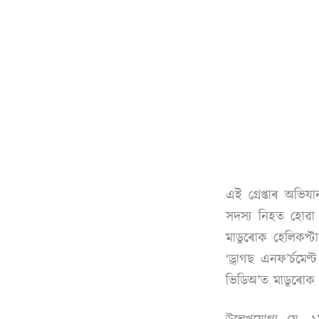
এই গ্ৰেপ্তাৰ অভি
সদস্য নিহত হোৱা 
মাডুৰোক হেলিকপ্ট
‘ড্ৰাগছ এনফ’ৰ্চমেণ্ট
ভিডিঅ’ত মাডুৰোক 