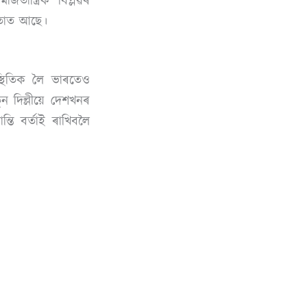
তান্ত্ৰিক বিপ্লৱৰ
মতাত আছে।
িস্থিতিক লৈ ভাৰতেও
ন দিল্লীয়ে দেশখনৰ
তি বৰ্তাই ৰাখিবলৈ