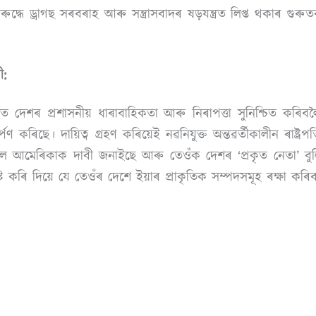
ুদ্ধে ড্ৰাগছ সৰবৰাহ আৰু সন্ত্ৰাসবাদৰ ষড়যন্ত্ৰত লিপ্ত থকাৰ গুৰ
ী:
িত দেশৰ প্ৰশাসনীয় ধাৰাবাহিকতা আৰু নিৰাপত্তা সুনিশ্চিত কৰিবলৈ 
ৰ্পণ কৰিছে। দায়িত্ব গ্ৰহণ কৰিয়েই নৱনিযুক্ত অন্তৱৰ্তীকালীন ৰাষ্ট্
 দিবলৈ আমেৰিকাক দাবী জনাইছে আৰু তেওঁক দেশৰ ‘প্ৰকৃত নেতা’ ব
্ট কৰি দিয়ে যে তেওঁৰ দেশে ইয়াৰ প্ৰাকৃতিক সম্পদসমূহ ৰক্ষা কৰি