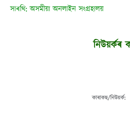
Skip
সাৰথি: অসমীয়া অনলাইন সংগ্ৰহালয়
to
content
নিউয়ৰ্কৰ ক
কাৰাকছ/নিউয়ৰ্ক: