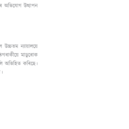
ুতৰ অভিযোগ উত্থাপন
উচ্চতম ন্যায়ালয়ে
ৰপতিগৰাকীয়ে মাডুৰোক
ুলি অভিহিত কৰিছে।
ব।