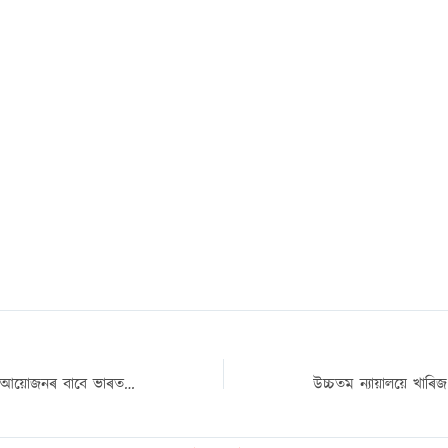
২০৩৬ চনৰ অলিম্পিক আয়োজনৰ বাবে ভাৰত সম্পূৰ্ণ সাজু: প্ৰধানমন্ত্ৰী মোদী