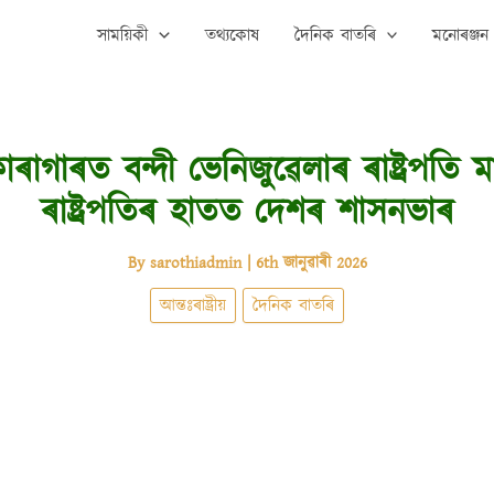
সাময়িকী
তথ্যকোষ
দৈনিক বাতৰি
মনোৰঞ্জন
াৰাগাৰত বন্দী ভেনিজুৱেলাৰ ৰাষ্ট্ৰপতি 
ৰাষ্ট্ৰপতিৰ হাতত দেশৰ শাসনভাৰ
By
sarothiadmin
|
6th জানুৱাৰী 2026
আন্তঃৰাষ্ট্ৰীয়
দৈনিক বাতৰি