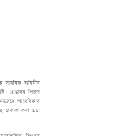
ৰু সামৰিক বাহিনীৰ
। গ্ৰেপ্তাৰৰ পিছত
ৰ মাজেৰে আমেৰিকাৰ
ছে প্ৰকাশ কৰা এটা