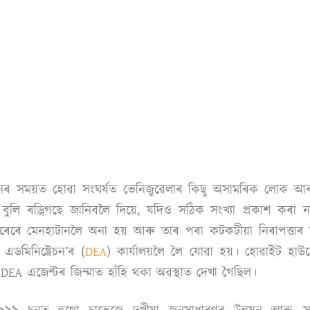
যানৰ সময়ত হোৱা সংঘৰ্ষত ভেনিজুৱেলাৰ কিছু অসামৰিক লোক আ
বুলি ৰড্ৰিগছে জানিবলৈ দিয়ে, যদিও সঠিক সংখ্যা প্ৰকাশ কৰা নাই
াৰেৰে মেনহাটানলৈ অনা হয় আৰু তাৰ পৰা কটকটীয়া নিৰাপত্তা
 এডমিনিষ্ট্ৰেচন’ৰ (
DEA
) কাৰ্যালয়লৈ লৈ যোৱা হয়। হোৱাইট হাউ
DEA এজেণ্টৰ জিম্মাত হাঁহি থকা অৱস্থাত দেখা গৈছিল।