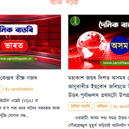
আৰু পঢ়ক
েন্দ্ৰৰ তীক্ষ্ণ নজৰ
মহাকাশ জয়ৰ দিশত অসমৰ 
জানুৱাৰীত ইছৰোৰ জৰিয়তে উ
| By
sarothiadmin
উত্তৰ-পূৰ্বাঞ্চলৰ প্ৰথমটো উপ
ল ডিজিটেল এছেট (VDA) বা
দৈনিক বাতৰি
,
ৰাজ্যিক
| By
sarot
িয়তে হ’ব পৰা ধনৰ অবৈধ সৰবৰাহ আৰু
 পুঁজি যোগান বন্ধ…
গুৱাহাটী: অসম তথা সমগ্ৰ উত্তৰ-পূ
গৌৰৱোজ্জ্বল মুহূৰ্ত কঢ়িয়াই আনিবলৈ