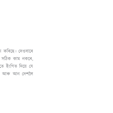
ৰদান কৰিছে। দেওবাৰে
ছে সঠিক কাম নকৰে,
গতে ইংগিত দিয়ে যে
কৰিব আৰু আন দেশলৈ