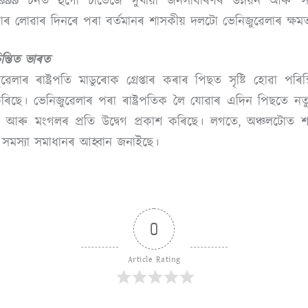
১৯৯৯ চনত হুগো চাভেজে দুখীয়া জনসাধাৰণৰ উন্নয়ন আৰু সমাজ
সনভাৰ লোৱাৰ দিনৰে পৰা বৰ্তমানৰ শাসকীয় দলটো ভেনিজুৱেলাৰ ক্ষ
ন্তিত ভাৰত
েলাৰ ৰাষ্ট্ৰপতি মাডুৰোক গ্ৰেপ্তাৰ কৰাৰ পিছত সৃষ্টি হোৱা পৰ
াশ কৰিছে। ভেনিজুৱেলাৰ পৰা ৰাষ্ট্ৰপতিক লৈ যোৱাৰ এদিন পিছতে নতু
া আৰু মংগলৰ প্ৰতি উদ্বেগ প্ৰকাশ কৰিছে। লগতে, অঞ্চলটোত শান্
সমস্যা সমাধানৰ আহ্বান জনাইছে।
0
Article Rating