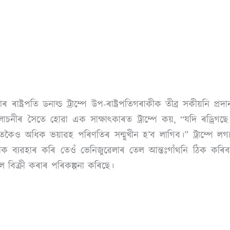
াষ্ট্ৰপতি ডনাল্ড ট্ৰাম্পে উপ-ৰাষ্ট্ৰপতিগৰাকীক তীব্ৰ সকীয়নি প্
োচনীৰ সৈতে হোৱা এক সাক্ষাৎকাৰত ট্ৰাম্পে কয়, “যদি ৰড্ৰিগ
ৰোতকৈও অধিক ভয়াৱহ পৰিণতিৰ সন্মুখীন হ’ব লাগিব।” ট্ৰাম্পে ল
যতাক ব্যৱহাৰ কৰি তেওঁ ভেনিজুৱেলাৰ তেল আন্তঃগাঁথনি ঠিক 
 বিক্ৰী কৰাৰ পৰিকল্পনা কৰিছে।