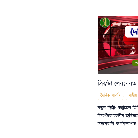
ক্ৰিপ্টো লেনদেনত ক
দৈনিক বাতৰি
,
ৰাষ্ট্ৰীয়
নতুন দিল্লী: ভাৰ্চুৱে
ক্ৰিপ্টোকাৰেন্সীৰ জৰ
সন্ত্ৰাসবাদী কাৰ্যকলাপত