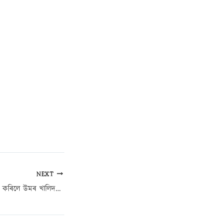
NEXT
উচ্চতম ন্যায়ালয়ে খাৰিজ কৰিলে উমৰ খালিদ আৰু ছাৰ্জিল ইমামৰ জামিন আবেদন