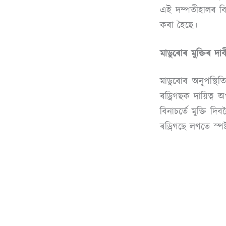
এই দম্পতীহালৰ বিৰ
কৰা হৈছে।
মাডুৰোৰ মুক্তিৰ দাব
মাডুৰোৰ অনুপস্থিত
ৰড্ৰিগছক দায়িত্ব অ
বিনাচৰ্তে মুক্তি
ৰড্ৰিগছে লগতে স্পষ