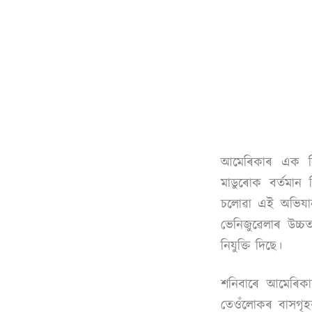
আমেৰিকাৰ এক নিশ
মাডুৰোক বৰ্তমান
চলোৱা এই অভিযান
ভেনিজুৱেলাৰ উচ্চতম
নিযুক্তি দিছে।
শনিবাৰে আমেৰিকাৰ
তেওঁলোকৰ বাসগৃহৰ