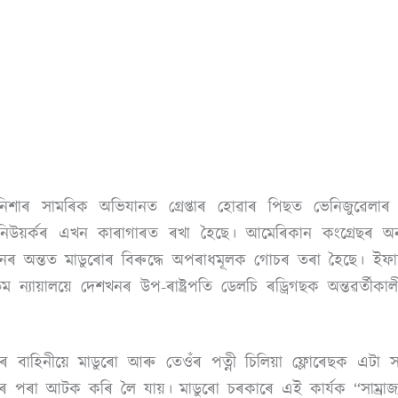
াৰ সামৰিক অভিযানত গ্ৰেপ্তাৰ হোৱাৰ পিছত ভেনিজুৱেলাৰ ৰা
 নিউয়ৰ্কৰ এখন কাৰাগাৰত ৰখা হৈছে। আমেৰিকান কংগ্ৰেছৰ 
ৰ অন্তত মাডুৰোৰ বিৰুদ্ধে অপৰাধমূলক গোচৰ তৰা হৈছে। ই
 ন্যায়ালয়ে দেশখনৰ উপ-ৰাষ্ট্ৰপতি ডেলচি ৰড্ৰিগছক অন্তৱৰ্তীকালী
 বাহিনীয়ে মাডুৰো আৰু তেওঁৰ পত্নী চিলিয়া ফ্লোৰেছক এটা
 পৰা আটক কৰি লৈ যায়। মাডুৰো চৰকাৰে এই কাৰ্যক “সাম্ৰাজ্য