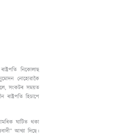
ষ্ট্ৰপতি নিকোলাছ
অনুমোদন নোহোৱাকৈ
ফালে, সংকটৰ সময়ত
ন ৰাষ্ট্ৰপতি হিচাপে
 সামৰিক ঘাটিত থকা
বাদী” আখ্যা দিছে।