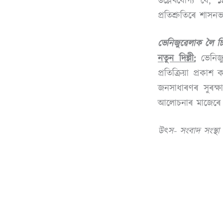
উল্লেখযোগ্য যে, 
প্ৰতিশ্ৰুতিৰে শা
ভেনিজুৱেলাক লৈ চি
নতুন দিল্লী:
ভেনিজুৱ
প্ৰতিক্ৰিয়া প্ৰক
জনসাধাৰণৰ সুৰক্ষ
আলোচনাৰ মাজেৰে 
উৎস- সংবাদ সংস্থা