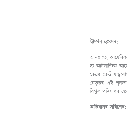
ট্ৰাম্পৰ হুংকাৰ:
আনহাতে, আমেৰিকাৰ ৰ
দ্য আটলাণ্টিক আল
তেন্তে তেওঁ মাডু
নেতৃত্বৰ এই শূন্
বিপুল পৰিমাণৰ তেল
অভিযানৰ সবিশেষ: