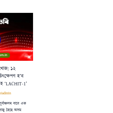
খোজ: ১২
ৎক্ষেপণ হ’ব
গ্ৰহ ‘LACHIT-1’
hiadmin
ৰ্বাঞ্চলৰ বাবে এক
 সাজু হৈছে অসম