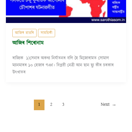
আজিৰ বাতৰি
সাময়িকী
আজিৰ শিৰোনাম
ৰাজ্যিক ১)সেনাৰ অকথ্য নিৰ্যাতনৰ বলি হৈ মিজোৰামত সোমাল
ম্যানমাৰৰ ১০ হেজাৰ গঞা। বিপ্লৱী নেত্ৰী আন ছান ছ্যু কীৰ চৰকাৰ
উৎখাতৰ
1
2
3
Next
→