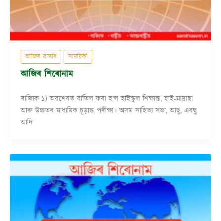
আজিৰ বাতৰি
সাময়িকী
আজিৰ শিৰোনাম
ৰাজ্যিক ১) অৱশেষত বাতিল কৰা হ’ল হাইস্কুল শিক্ষান্ত, হাই-মাদ্ৰাছা
আৰু উচ্চতৰ মাধ্যমিক চূড়ান্ত পৰীক্ষা। অসম সাহিত্য সভা, আছু, এবছু
আদি