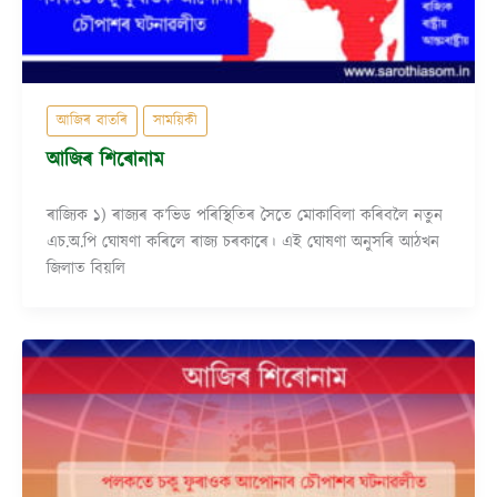
আজিৰ বাতৰি
সাময়িকী
আজিৰ শিৰোনাম
ৰাজ্যিক ১) ৰাজ্যৰ ক’ভিড পৰিস্থিতিৰ সৈতে মোকাবিলা কৰিবলৈ নতুন
এচ.অ.পি ঘোষণা কৰিলে ৰাজ্য চৰকাৰে। এই ঘোষণা অনুসৰি আঠখন
জিলাত বিয়লি