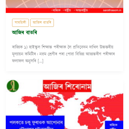
সাময়িকী
আজিৰ বাতৰি
আজিৰ বাতৰি
ৰাজ্যিক ১) হাইস্কুল শিক্ষান্ত পৰীক্ষাক লৈ প্ৰতিবেদন দাখিল উচ্চস্তৰীয়
মূল্যায়ন কমিটীৰ। নৱম শ্ৰেণীৰ পৰা পোৱা বিভিন্ন আভ্যন্তৰীণ পৰীক্ষাৰ
ফলাফল অনুসৰি […]