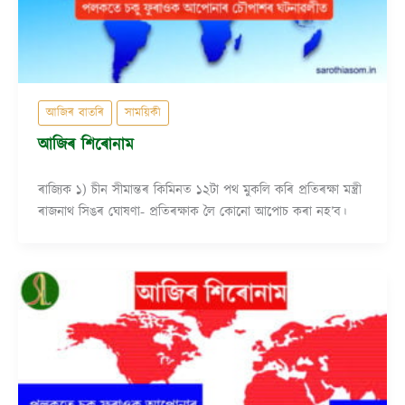
আজিৰ বাতৰি
সাময়িকী
আজিৰ শিৰোনাম
ৰাজ্যিক ১) চীন সীমান্তৰ কিমিনত ১২টা পথ মুকলি কৰি প্ৰতিৰক্ষা মন্ত্ৰী
ৰাজনাথ সিঙৰ ঘোষণা- প্ৰতিৰক্ষাক লৈ কোনো আপোচ কৰা নহ’ব।