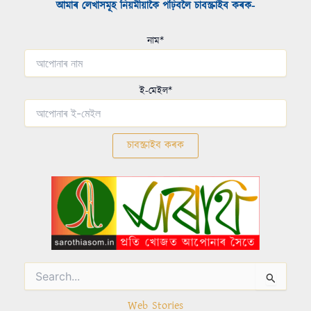
আমাৰ লেখাসমূহ নিয়মীয়াকৈ পঢ়িবলৈ চাবস্ক্ৰাইব কৰক-​
নাম*
ই-মেইল*
Search
for:
Web Stories