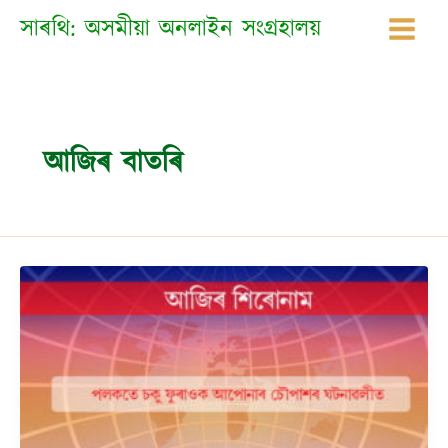
Skip
সাৰথি: অসমীয়া অনলাইন সংগ্ৰহালয়
to
content
আজিৰ বাতৰি