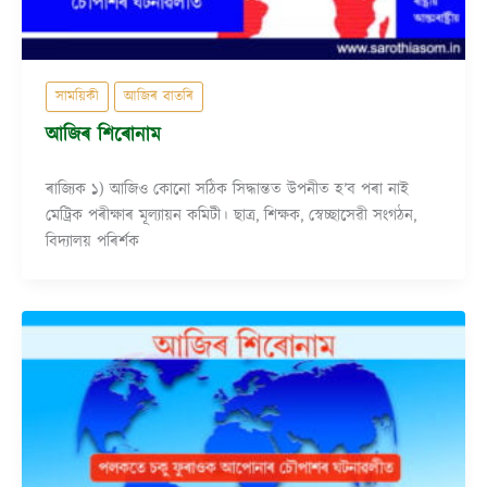
সাময়িকী
আজিৰ বাতৰি
আজিৰ শিৰোনাম
ৰাজ্যিক ১) আজিও কোনো সঠিক সিদ্ধান্তত উপনীত হ’ব পৰা নাই
মেট্ৰিক পৰীক্ষাৰ মূল্যায়ন কমিটী। ছাত্ৰ, শিক্ষক, স্বেচ্ছাসেৱী সংগঠন,
বিদ্যালয় পৰিৰ্শক