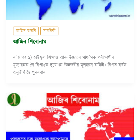
আজিৰ বাতৰি
সাময়িকী
আজিৰ শিৰোনাম
ৰাজ্যিকঃ ১) হাইস্কুল শিক্ষান্ত আৰু উচ্চতৰ মাধ্যমিক পৰীক্ষাৰ্থীৰ
মূল্যায়নক লৈ বিপাঙত দুয়োখন উচ্চস্তৰীয় মূল্যায়ন কমিটী। বিগত বৰ্ষত
অনুত্তীৰ্ণ হৈ পুনৰবাৰ