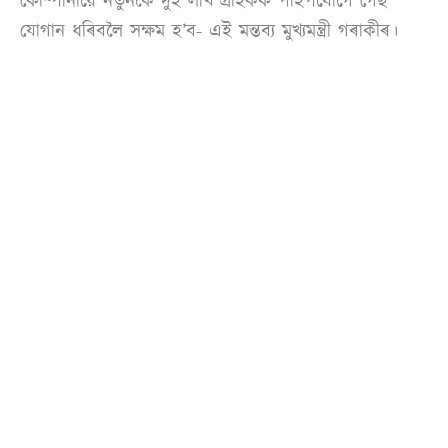
কোম্পানীয়ে নতুনকৈ দুই লাখ গ্ৰাহকক পাইপযোগে গেছ
যোগান ধৰিবলৈ সক্ষম হ’ব- এই মন্তব্য মুখ্যমন্ত্ৰী গৰাকীৰ।