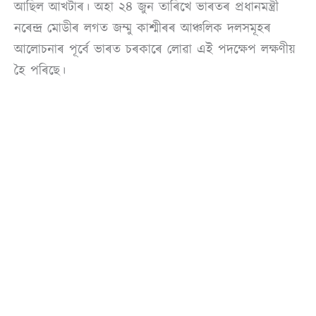
আছিল আখটাৰ। অহা ২৪ জুন তাৰিখে ভাৰতৰ প্ৰধানমন্ত্ৰী
নৰেন্দ্ৰ মোডীৰ লগত জম্মু কাশ্মীৰৰ আঞ্চলিক দলসমূহৰ
আলোচনাৰ পূৰ্বে ভাৰত চৰকাৰে লোৱা এই পদক্ষেপ লক্ষণীয়
হৈ পৰিছে।