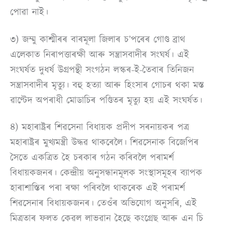
পোৱা নাই।
৩) জম্মু কাশ্মীৰৰ বাৰমূলা জিলাৰ চ’পৰেৰ গোণ্ড ব্ৰাথ
এলেকাত নিৰাপত্তাৰক্ষী আৰু সন্ত্ৰাসবাদীৰ সংঘৰ্ষ। এই
সংঘৰ্ষত দুধৰ্ষ উগ্ৰপন্থী সংগঠন লস্কৰ-ই-তৈবাৰ তিনিজন
সন্ত্ৰাসবাদীৰ মৃত্যু। বহু হত্যা আৰু হিংসাৰ গোচৰ থকা মস্ত
ৱাণ্টেদ অপৰাধী মোডাচিৰ পণ্ডিতৰ মৃত্যু হয় এই সংঘৰ্ষত।
৪) মহাৰাষ্ট্ৰৰ শিৱসেনা বিধায়ক প্ৰদীপ সৰনায়কৰ পত্ৰ
মহাৰাষ্ট্ৰৰ মুখ্যমন্ত্ৰী উদ্ধৱ থাকৰেলৈ। শিৱসেনাক বিজেপিৰ
সৈতে একত্ৰিত হৈ চৰকাৰ গঠন কৰিবলৈ পৰামৰ্শ
বিধায়কজনৰ। কেন্দ্ৰীয় অনুসন্ধানমূলক সংস্থাসমূহৰ ব্যাপক
হাৰাশাস্তিৰ পৰা ৰক্ষা পৰিবলৈ থাকৰেক এই পৰামৰ্শ
শিৱসেনাৰ বিধায়কজনৰ। তেওঁৰ অভিযোগ অনুসৰি, এই
মিত্ৰতাৰ ফলত কেৱল লাভৱান হৈছে কংগ্ৰেছ আৰু এন চি