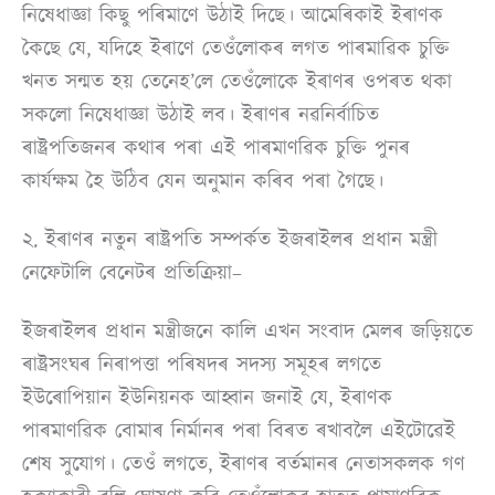
নিষেধাজ্ঞা কিছু পৰিমাণে উঠাই দিছে। আমেৰিকাই ইৰাণক
কৈছে যে, যদিহে ইৰাণে তেওঁলোকৰ লগত পাৰমাৱিক চুক্তি
খনত সন্মত হয় তেনেহ’লে তেওঁলোকে ইৰাণৰ ওপৰত থকা
সকলো নিষেধাজ্ঞা উঠাই লব। ইৰাণৰ নৱনিৰ্বাচিত
ৰাষ্ট্ৰপতিজনৰ কথাৰ পৰা এই পাৰমাণৱিক চুক্তি পুনৰ
কাৰ্যক্ষম হৈ উঠিব যেন অনুমান কৰিব পৰা গৈছে।
২. ইৰাণৰ নতুন ৰাষ্ট্ৰপতি সম্পৰ্কত ইজৰাইলৰ প্ৰধান মন্ত্ৰী
নেফেটালি বেনেটৰ প্ৰতিক্ৰিয়া–
ইজৰাইলৰ প্ৰধান মন্ত্ৰীজনে কালি এখন সংবাদ মেলৰ জড়িয়তে
ৰাষ্ট্ৰসংঘৰ নিৰাপত্তা পৰিষদৰ সদস্য সমূহৰ লগতে
ইউৰোপিয়ান ইউনিয়নক আহ্বান জনাই যে, ইৰাণক
পাৰমাণৱিক বোমাৰ নিৰ্মানৰ পৰা বিৰত ৰখাবলৈ এইটোৱেই
শেষ সুযোগ। তেওঁ লগতে, ইৰাণৰ বৰ্তমানৰ নেতাসকলক গণ