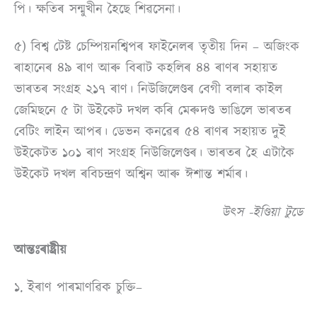
পি। ক্ষতিৰ সন্মুখীন হৈছে শিৱসেনা।
৫) বিশ্ব টেষ্ট চেম্পিয়নশ্বিপৰ ফাইনেলৰ তৃতীয় দিন – অজিংক
ৰাহানেৰ ৪৯ ৰাণ আৰু বিৰাট কহলিৰ ৪৪ ৰাণৰ সহায়ত
ভাৰতৰ সংগ্ৰহ ২১৭ ৰাণ। নিউজিলেণ্ডৰ বেগী বলাৰ কাইল
জেমিছনে ৫ টা উইকেট দখল কৰি মেৰুদণ্ড ভাঙিলে ভাৰতৰ
বেটিং লাইন আপৰ। ডেভন কনৱেৰ ৫৪ ৰাণৰ সহায়ত দুই
উইকেটত ১০১ ৰাণ সংগ্ৰহ নিউজিলেণ্ডৰ। ভাৰতৰ হৈ এটাকৈ
উইকেট দখল ৰবিচন্দ্ৰণ অশ্বিন আৰু ঈশান্ত শৰ্মাৰ।
উৎস -ইণ্ডিয়া টুডে
আন্তঃৰাষ্ট্ৰীয়
১. ইৰাণ পাৰমাণৱিক চুক্তি–