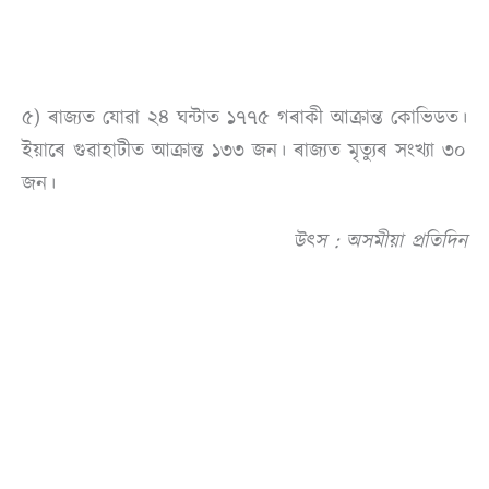
৫) ৰাজ্যত যোৱা ২৪ ঘন্টাত ১৭৭৫ গৰাকী আক্ৰান্ত কোভিডত।
ইয়াৰে গুৱাহাটীত আক্ৰান্ত ১৩৩ জন। ৰাজ্যত মৃত্যুৰ সংখ্যা ৩০
জন।
উৎস : অসমীয়া প্ৰতিদিন