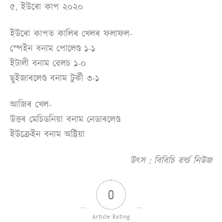
৫. ইউৰো কাপ ২০২০
ইউৰো কাপত কালিৰ খেলৰ ফলাফল-
স্পেইন বনাম পোলেণ্ড ১-১
ইটালী বনাম ৱেলচ ১-০
ছুইজাৰলেণ্ড বনাম টুৰ্কী ৩-১
আজিৰ খেল-
উত্তৰ মেচিডনিয়া বনাম নেডাৰলেণ্ড
ইউক্ৰেইন বনাম অষ্ট্ৰিয়া
উত্স : বিবিচি ৱৰ্ল্ড নিউজ
0
Article Rating