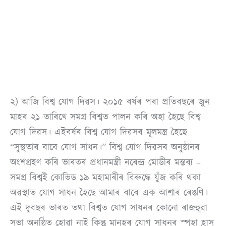
২) আজি বিশ্ব যোগ দিৱস। ২০১৫ বৰ্ষৰ পৰা প্ৰতিবছৰে জুন
মাহৰ ২১ তাৰিখে সমগ্ৰ বিশ্বত পালন কৰি অহা হৈছে বিশ্ব
যোগ দিৱস। এইবৰ্ষৰ বিশ্ব যোগ দিৱসৰ মূলমন্ত্ৰ হৈছে
“সুস্থতাৰ বাবে যোগ সাধন।” বিশ্ব যোগ দিৱসৰ অনুষ্ঠানৰ
অংশগ্ৰহণ কৰি ভাৰতৰ প্ৰধানমন্ত্ৰী নৰেন্দ্ৰ মোডীৰ মন্তব্য –
সমগ্ৰ বিশ্বই কোভিড ১৯ মহামাৰীৰ বিৰুদ্ধে যুঁজ কৰি থকা
অৱস্থাত যোগ সাধন হৈছে আমাৰ বাবে এক আশাৰ ৰেঙণি।
এই দুবছৰ ভাৰত তথা বিশ্বত যোগ সাধনৰ কোনো ৰাজহুৱা
সভা অনুষ্ঠিত হোৱা নাই কিন্তু মানুহৰ যোগ সাধনৰ স্পৃহা হ্ৰাস