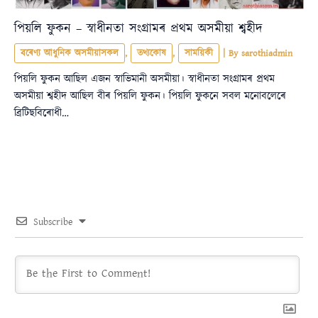
পিয়লি ফুকন – স্বাধীনতা সংগ্ৰামৰ প্ৰথম অসমীয়া শ্বহীদ
বৰেণ্য আধুনিক অসমীয়াসকল
,
তথ্যকোষ
,
সাময়িকী
| By
sarothiadmin
পিয়লি ফুকন আছিল এজন স্বাভিমানী অসমীয়া। স্বাধীনতা সংগ্ৰামৰ প্ৰথম
অসমীয়া শ্বহীদ আছিল বীৰ পিয়লি ফুকন। পিয়লি ফুকনে সবল মনোবলেৰে
ব্ৰিটিছবিৰোধী…
Subscribe