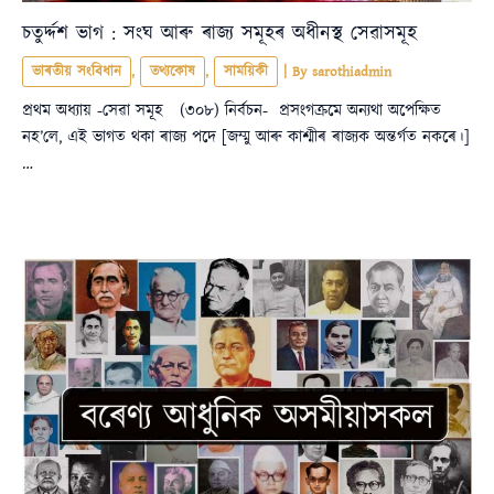
চতুৰ্দ্দশ ভাগ : সংঘ আৰু ৰাজ্য সমূহৰ অধীনস্থ সেৱাসমূহ
ভাৰতীয় সংবিধান
,
তথ্যকোষ
,
সাময়িকী
| By
sarothiadmin
প্রথম অধ্যায় -সেৱা সমূহ (৩০৮) নিৰ্বচন- প্রসংগক্রমে অন্যথা অপেক্ষিত
নহ’লে, এই ভাগত থকা ৰাজ্য পদে [জম্মু আৰু কাশ্মীৰ ৰাজ্যক অন্তৰ্গত নকৰে।]
…