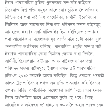
ইৰাণ পাৰমাণৱিক চুক্তিৰ পুনৰুদ্ধাৰ সম্পৰ্কত অষ্ট্ৰিয়াৰ
ভিয়েনাত বিশ্ব শক্তি সমূহৰ আলোচনা। চুক্তিক লৈ এতিয়াও
নিশ্চিত হব পৰা নাই বিশ্ব আমেৰিকা, জাৰ্মানী, ইৰোপিয়ান
ইউনিয়ন আৰু ৰাষ্ট্ৰসংঘৰ নিৰাপত্তা পৰিষদৰ সদস্য ৰাষ্ট্ৰসমূহ।
আনহাতে, ইৰাণৰ নৱনিৰ্বাচিত ইব্ৰাহিম ৰাইছিয়েও দেশখনৰ
পৰা আমেৰিকান নিষেধাজ্ঞাসমূহ আতঁৰাবলৈ চেষ্টা কৰিব বুলি
দেশবাসীক অংগিকাৰ কৰিছে। পাৰমাণিক প্ৰযুক্তি সম্পন্ন ৰাষ্ট্ৰ
ইৰাণক পাৰমাণবিক বোমা নিৰ্মানৰ ক্ষেত্ৰত বাধা দিবলৈ,
জাৰ্মানী, ইৰোপিয়ান ইউনিয়ন আৰু ৰাষ্ট্ৰসংঘৰ নিৰাপত্তা
পৰিষদৰ সদস্য ৰাষ্ট্ৰসমূহে ইৰাণৰ লগত এই পাৰমাণৱিক
চুক্তিখন ২০১৫ চনতেই আৰম্ভ কৰিছিল। কিন্তু ওবামাৰ পৰৱৰ্তী
কালত ট্ৰাম্পে ইৰাণৰ লগত এই চুক্তি প্ৰত্যাহাৰ কৰি ইৰাণৰ
ওপৰত বিভিন্ন অৰ্থনৈতিক নিষেধাজ্ঞা জাপি দিয়ে। যাৰ ফলত
ইৰাণ অৰ্থনৈতিক ভাবে একেবাৰে দুৰ্বল হৈ পৰে। পিছে
আমেৰিকাত এইবছৰ জ’ বাইডেন ক্ষমতালৈ অহাৰ পাছত সেই