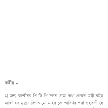
ৰাষ্ট্ৰীয় –
১) জম্মু কাশ্মীৰৰ পি ডি পি দলৰ নেতা তথা প্ৰাক্তন মন্ত্ৰী নইম
আখটাৰৰ মৃত্যু। বিগত মে’ মাহৰ ১০ তাৰিখৰ পৰা গৃহবন্দী হৈ