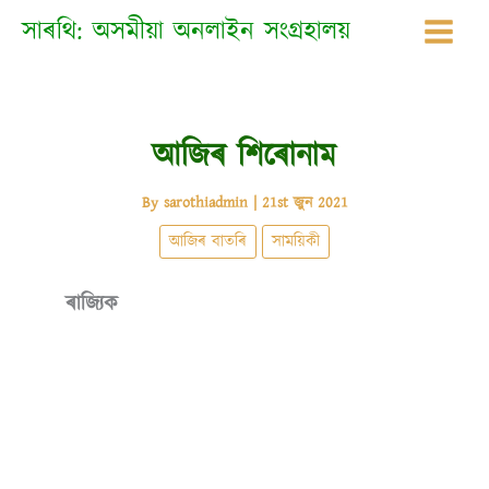
Skip
সাৰথি: অসমীয়া অনলাইন সংগ্ৰহালয়
to
content
আজিৰ শিৰোনাম
By
sarothiadmin
|
21st জুন 2021
আজিৰ বাতৰি
সাময়িকী
ৰাজ্যিক