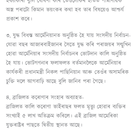
হক্যাকাৰী বুলি ঘোষণা কৰি তেওঁলোকৰ হাতত পামাণৱিক
অস্ত্ৰ পৰাটো কিমান ভয়ংকৰ কথা হব তাৰ বিষয়েও আশ্চৰ্য
প্ৰকাশ কৰে।
৩. যুদ্ধ বিধস্ত আৰ্মেনিয়ানত অনুষ্ঠিত হৈ যায় সংসদীয় নিৰ্বাচন-
যোৱা বছৰ আজাৰবাইজানৰ সৈতে যুদ্ধ কৰি পৰাজয়ৰ সন্মুখিন
হোৱা আৰ্মেনিয়াৰ সংসদীয় নিৰ্বাচনৰ ভোটদান কালি অনুষ্ঠিত
হৈ যায়। ভোটগণনাৰ ফলাফলত বৰ্তমানলৈকে আৰ্মেনিয়াৰ
কাৰ্যকৰী প্ৰধানমন্ত্ৰী নিকল পাছিনিয়ান আৰু তেওঁৰ অসামৰিক
চুক্তি দলে আগবাঢ়ি আছে বুলি জানিব পৰা গৈছে।
৪. ব্ৰাজিলত কৰোণাৰ সংহাৰ অব্যাহত-
ব্ৰাজিলত কালি কৰোণা ভাইৰাছৰ ফলত মৃত্যু হোৱাৰ ব্যক্তিৰ
সংখ্যাই ৫ লাখ অতিক্ৰম কৰিলে। এই ব্ৰাজিল আমেৰিকা
যুক্তৰাষ্ট্ৰৰ পাছতে দ্বিতীয় স্থানত আছে।