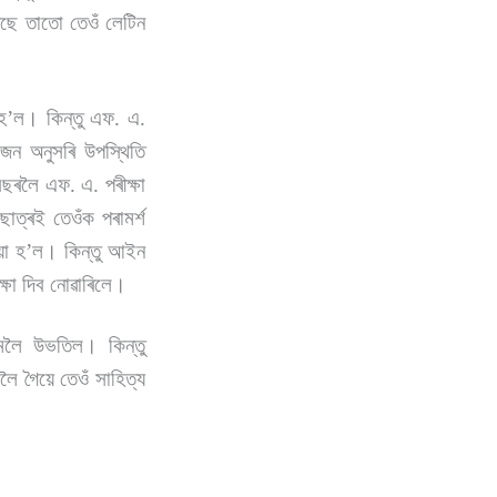
ছে তাতো তেওঁ লেটিন
 হ’ল। কিন্তু এফ. এ.
য়োজন অনুসৰি উপস্থিতি
ছৰলৈ এফ. এ. পৰীক্ষা
ছাত্ৰই তেওঁক পৰামৰ্শ
িয়া হ’ল। কিন্তু আইন
্ষা দিব নোৱাৰিলে।
মলৈ উভতিল। কিন্তু
ৈ গৈয়ে তেওঁ সাহিত্য