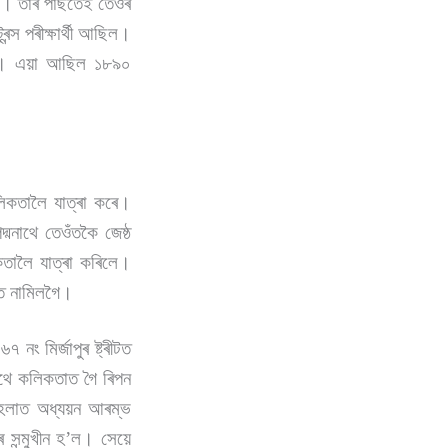
ালে। তাৰ পাছতেই তেওঁৰ
ন্স পৰীক্ষাৰ্থী আছিল।
 হৈছিল। এয়া আছিল ১৮৯০
লিকতালৈ যাত্ৰা কৰে।
মনাথে তেওঁতকৈ জেষ্ঠ
িকতালৈ যাত্ৰা কৰিলে।
নত নামিলগৈ।
নং মিৰ্জাপুৰ ষ্ট্ৰীটত
াথে কলিকতাত গৈ ৰিপন
 মহলাত অধ্যয়ন আৰম্ভ
সন্মুখীন হ’ল। সেয়ে