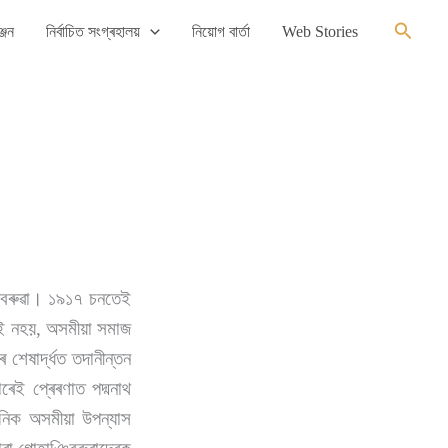
Search
্জন
নিৰ্বাচিত সংগ্ৰহালয়
নিয়োগ বাৰ্তা
Web Stories
ঞিবৰুৱা। ১৯১৭ চনতেই
ৰাই নহয়, অসমীয়া সমাজ
শেষাৰ্দ্ধত তদানীন্তন
ৰেই প্ৰেৰণাত পদ্মনাথ
ুনিক অসমীয়া উপন্যাস