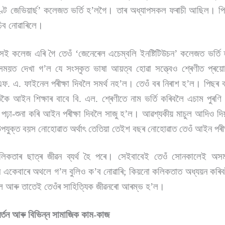
ণ্ট জেভিয়াৰ্ছ’ কলেজত ভৰ্তি হ’লগৈ। তাৰ অধ্যাপসকল ফৰাচী আছিল। পি
়িব নোৱাৰিলে।
েই কলেজ এৰি গৈ তেওঁ ‘জেনেৰেল এচেম্বলি ইনষ্টিটিউচন’ কলেজত ভৰ্তি
বৰ সময়ত দেখা গ’ল যে সংস্কৃত ভাষা আয়ত্ব হোৱা সত্ত্বেও শ্ৰেণীত প্ৰ
এফ. এ. ফাইনেল পৰীক্ষা দিবলৈ সমৰ্থ নহ’ল। তেওঁ বৰ নিৰাশ হ’ল। পিছৰ ব
ৈ আইন শিক্ষাৰ বাবে বি. এল. শ্ৰেণীতে নাম ভৰ্তি কৰিবলৈ এচাম পুৰণি 
পঢ়া-শুনা কৰি আইন পৰীক্ষা দিবলৈ সাজু হ’ল। আৱশ্যকীয় মাচুল আদিও দ
 উপযুক্ত বয়স নোহোৱাত অৰ্থাৎ তেতিয়া তেইশ বছৰ নোহোৱাত তেওঁ আইন পৰীক
কলিকতাৰ ছাত্ৰ জীৱন ব্যৰ্থ হৈ পৰে। সেইবাবেই তেওঁ সোনকালেই অস
ন একেবাৰে অথলে গ’ল বুলিও ক’ব নোৱাৰি; কিয়নো কলিকতাত অধ্যয়ন কৰিবল
পালে আৰু তাতেই তেওঁৰ সাহিত্যিক জীৱনৰো আৰম্ভ হ’ল।
ৱৰ্তন আৰু বিভিন্ন সামাজিক কাম-কাজ