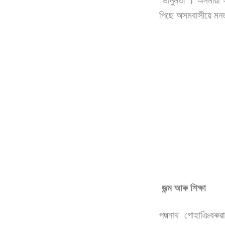
‘ভানুমতী’। অসমীয়া স
পিছে অসমবাসীয়ে মন
জন্ম আৰু শিক্ষা
পদ্মনাথ গোহাঞিবৰু