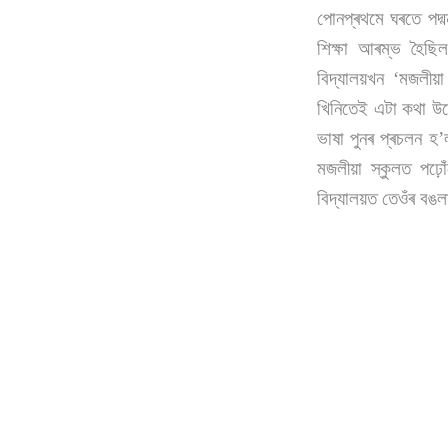
পোনপ্ৰথমে ঘৰতে পদ্
শিক্ষা আৰম্ভ হৈছিল
বিদ্যালয়খন ‘মজলীয়া
খিনিতেই এটা কথা উ
ভাষা পুনৰ প্ৰচলন হ
মজলীয়া স্কুলত পঢ়ো
বিদ্যালয়ত তেওঁৰ বঙল