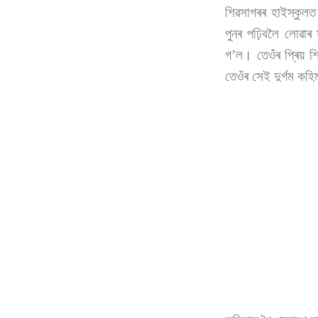
শিৱসাগৰৰ হাইস্কুলত 
পুনৰ পঢ়িবলৈ লোৱাৰ
গ’ল। তেওঁৰ প্ৰিয় শ
তেওঁৰ সেই দুৰ্গম কহ