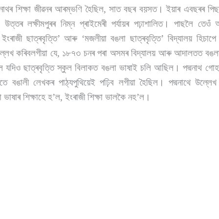
মনাথৰ শিক্ষা জীৱনৰ আৰম্ভণি হৈছিল, সাত বছৰ বয়সত। ইয়াৰ এবছৰৰ পিছত
 উত্তৰ লক্ষীমপুৰৰ নিম্ন প্ৰাইমেৰী পৰ্যায়ৰ পঢ়াশালিত। পাছলৈ তেও
 ইংৰাজী ছাত্ৰবৃত্তি’ আৰু ‘মজলীয়া বঙলা ছাত্ৰবৃত্তি’ বিদ্যালয় হিচাপ
ল্লেখ কৰিবলগীয়া যে, ১৮৭৩ চনৰ পৰা অসমৰ বিদ্যালয় আৰু আদালতত বঙলা
’ল যদিও ছাত্ৰবৃত্তি স্কুল বিলাকত বঙলা ভাষাই চলি আছিল। পদ্মনাথ গো
ঁতে বঙালী লেখকৰ পাঠ্যপুথিয়েই পঢ়িব লগীয়া হৈছিল। পদ্মনাথে উল্লে
া ভাষাৰ শিক্ষাহে হ’ল, ইংৰাজী শিক্ষা ভালকৈ নহ’ল।