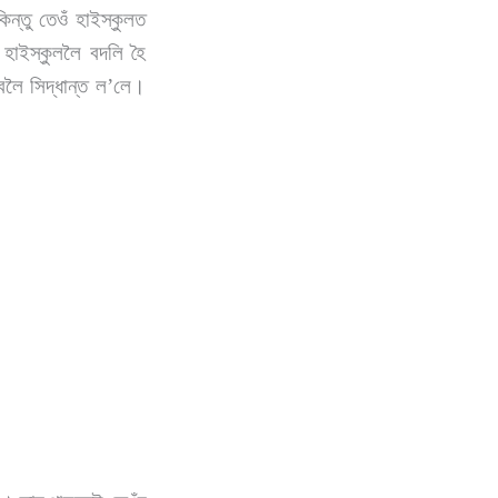
িন্তু তেওঁ হাইস্কুলত
 হাইস্কুললৈ বদলি হৈ
বলৈ সিদ্ধান্ত ল’লে।