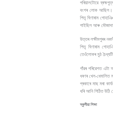
পৰিয়ালটোৱে ব্ৰহ্মপু
বংশৰ লোক আছিল। ত
পিতৃ ঘিণাৰাম গোহাঞ
পাইছিল আৰু মৌজাদাৰ হ
উত্তৰ লক্ষীমপুৰৰ নকা
পিতৃ ঘিণাৰাম গোহাঞ
তেওঁলোকৰ মুঠ চৈধ্যট
গাঁৱৰ পৰিৱেশত এটা আ
ধৰণৰ খেল-ধেমালিত ম
প্ৰকাৰে মাছ মৰা কাৰ
ধৰি আনি পিঠিত উঠি
স্কুলীয়া শিক্ষা