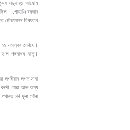
ুৰুষ সম্ভ্ৰান্ত আহোম
ছিল। গোহাঞিবৰুৱাৰ
ষত মৌজাদাৰৰ বিষয়বাব
নৰ ২৪ নৱেম্বৰ তাৰিখে।
 হ’ল পদ্মনাথৰ মাতৃ।
ীয়া লগৰীয়াৰ লগত নানা
 বৰশী বোৱা আৰু অন্য
।
পথাৰত চৰি ফুৰা ঘোঁৰা