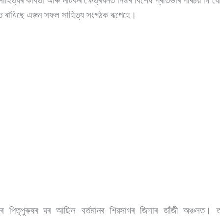
াহিত্যৰ কবিতা আৰু নাটকৰ ক্ষেত্ৰখনত নিজৰ বিশেষ প্ৰতিভাৰ পৰিচয় দি 
ত ৰাখিছে এজন সফল সাহিত্য সংগঠক ৰূপেহে।
ৱাৰ পিতৃপুৰুষৰ ঘৰ আছিল বৰ্তমানৰ শিৱসাগৰ জিলাৰ জাঁজী অঞ্চলত।