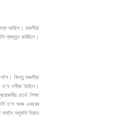
ী ছাত্ৰ আছিল। মজলীয়া
িপি প্ৰস্তুত কৰিছিল।
হ’লগৈ। কিন্তু মজলীয়া
ীন হ’ব লগীয়া হৈছিল।
য়োজনীয় চাৰ্ভে শিক্ষা
ৰ্তি হ’ল আৰু এবছৰৰ
ই যাবলৈ অনুমতি দিয়াত