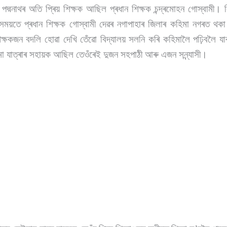
পদ্মনাথৰ অতি প্ৰিয় শিক্ষক আছিল প্ৰধান শিক্ষক চন্দ্ৰমোহন গোস্বামী। ক
 সময়তে প্ৰধান শিক্ষক গোস্বামী দেৱৰ নগাপাহাৰ জিলাৰ কহিমা নগৰত থকা
িক্ষকজন বদলি হোৱা দেখি তেঁৱো বিদ্যালয় সলনি কৰি কহিমালৈ পঢ়িবলৈ যা
িমা যাত্ৰাৰ সহায়ক আছিল তেওঁৰেই দুজন সহপাঠী আৰু এজন সন্ন্যাসী।