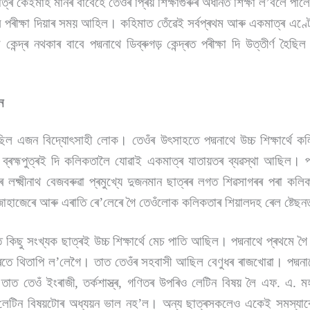
াত্ৰ কেইমাহ মানৰ বাবেহে তেওঁৰ প্ৰিয় শিক্ষাগুৰুৰ অধীনত শিক্ষা ল’বলৈ প
েন্স পৰীক্ষা দিয়াৰ সময় আহিল। কহিমাত তেঁৱেই সৰ্বপ্ৰথম আৰু একমাত্ৰ এণ্ট্ৰে
া কেন্দ্ৰ নথকাৰ বাবে পদ্মনাথে ডিব্ৰুগড় কেন্দ্ৰত পৰীক্ষা দি উত্তীৰ্ণ
ন
িল এজন বিদ্যোৎসাহী লোক। তেওঁৰ উৎসাহতে পদ্মনাথে উচ্চ শিক্ষাৰ্থে ক
্ৰহ্মপুত্ৰই দি কলিকতালৈ যোৱাই একমাত্ৰ যাতায়তৰ ব্যৱস্থা আছিল। পদ্
ৰ লক্ষ্মীনাথ বেজবৰুৱা প্ৰমুখ্যে দুজনমান ছাত্ৰৰ লগত শিৱসাগৰৰ পৰা কল
ি জাহাজেৰে আৰু এৰাতি ৰে’লেৰে গৈ তেওঁলোক কলিকতাৰ শিয়ালদহ ৰেল ষ্টেছ
ু সংখ্যক ছাত্ৰই উচ্চ শিক্ষাৰ্থে মেচ পাতি আছিল। পদ্মনাথে প্ৰথমে গৈ ৬৭ 
ৰতে থিতাপি ল’লেগৈ। তাত তেওঁৰ সহবাসী আছিল বেণুধৰ ৰাজখোৱা। পদ্মন
াত তেওঁ ইংৰাজী, তৰ্কশাস্ত্ৰ, গণিতৰ উপৰিও লেটিন বিষয় লৈ এফ. এ.
 লেটিন বিষয়টোৰ অধ্যয়ন ভাল নহ’ল। অন্য ছাত্ৰসকলেও একেই সমস্যাৰে 