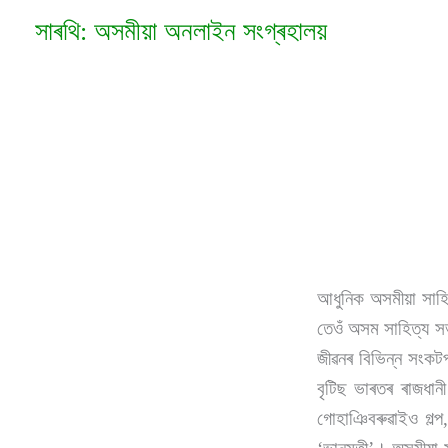
Skip
সাৰথি: অসমীয়া অনলাইন সংগ্ৰহালয়
to
content
আধুনিক অসমীয়া সাহি
তেওঁ অসম সাহিত্য সভ
জীৱনৰ বিভিন্ন সংকটপ
বৃটিছ ভাৰতৰ ৰাজধানী
গোহাঞিবৰুৱাইও গল্প