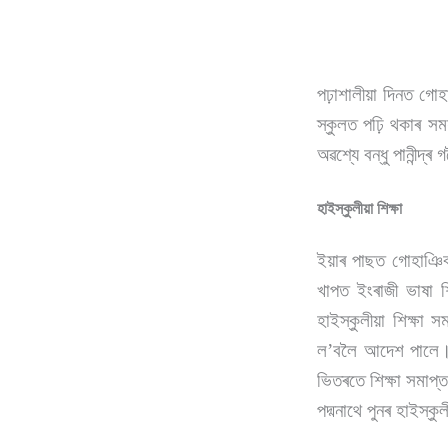
পঢ়াশালীয়া দিনত গোহ
স্কুলত পঢ়ি থকাৰ সম
অৱশ্যে বন্ধু পানীন্
হাইস্কুলীয়া শিক্ষা
ইয়াৰ পাছত গোহাঞিবৰু
খাপত ইংৰাজী ভাষা শ
হাইস্কুলীয়া শিক্ষা 
ল’বলৈ আদেশ পালে। 
ভিতৰতে শিক্ষা সমাপ্
পদ্মনাথে পুনৰ হাইস্ক