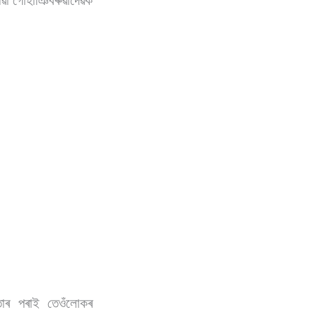
যোৱা গোহাঞিবৰুৱাদেৱক
 তাৰ পৰাই তেওঁলোকৰ