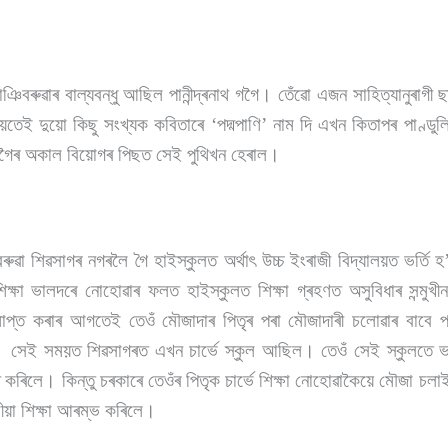
াঞিবৰুৱাৰ বাল্যবন্ধু আছিল পানীন্দ্ৰনাথ গগৈ। তেঁৱো এজন সাহিত্যানুৰাগ
য়তেই দুয়ো কিছু সংখ্যক কবিতাৰে ‘পদ্মপাণি’ নাম দি এখন কিতাপৰ পাণ্ডুল
দ্ৰ গগৈৰ অকাল বিয়োগৰ পিছত সেই পুথিখন হেৰাল।
ৱা শিৱসাগৰ নগৰলৈ গৈ হাইস্কুলত অৰ্থাৎ উচ্চ ইংৰাজী বিদ্যালয়ত ভৰ্তি 
িক্ষা ভালদৰে নোহোৱাৰ ফলত হাইস্কুলত শিক্ষা গ্ৰহণত অসুবিধাৰ সন্মুখ
সমাপ্ত কৰাৰ আগতেই তেওঁ মৌজাদাৰ পিতৃৰ পৰা মৌজাদাৰী চলোৱাৰ বাবে প্ৰ
সেই সময়ত শিৱসাগৰত এখন চাৰ্ভে স্কুল আছিল। তেওঁ সেই স্কুলতে ভ
ত কৰিলে। কিন্তু চৰকাৰে তেওঁৰ পিতৃক চাৰ্ভে শিক্ষা নোহোৱাকৈয়ে মৌজা চলা
ুলীয়া শিক্ষা আৰম্ভ কৰিলে।