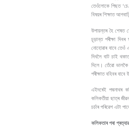
তেওঁলোকে পিছত ‘চে
বিষয়ৰ শিক্ষাত আগবাঢ
উপায়ন্তৰ হৈ শেষত স
চূড়ান্ত পৰীক্ষা দি
নোহোৱাৰ বাবে তেওঁ 
দিবলৈ বাট চাই থকাতক
দিলে। তেঁৱো ভালকৈ 
পৰীক্ষাত বহিবৰ বাবে
এইদৰেই পদ্মনাথৰ 
কলিকতীয়া ছাত্ৰ জীৱ
চৰ্চাৰ পৰিৱেশ এটা 
কলিকতাৰ পৰা প্ৰত্যা