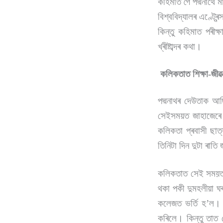
কহিমাত গৈ পদ্মনাথে ম
বিশ্ববিদ্যালৰ এণ্ট্ৰ
কিন্তু কহিমাত পৰীক্ষ
খ্ৰীষ্টাব্দৰ কথা।
কলিকতাত শিক্ষা-জীৱ
পদ্মনাথৰ দেউতাক আছ
সেইসময়ত জাহাজেৰে ব
কলিকতা প্ৰবাসী ছাত্
তিনিটা দিন দুটা ৰাত
কলিকতাত সেই সময়ত কিছ
থকা পকী দুমহলীয়া ঘ
কলেজত ভৰ্তি হ’ল। ত
কৰিলে। কিন্তু তাত