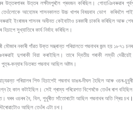
ত্ৰৰ উত্তৰপাৰৰ উত্তৰ লক্ষীমপুৰলৈ প্ৰবজন কৰিছিল। গোহাঞিবৰুৱাৰ পূৰ্বপ
েওঁলোকে আহোমৰ শাসনকালত উচ্চ খাপৰ বিষয়বাব ভোগ কৰিবলৈ পাই
িবৰুৱাই ইংৰাজৰ শাসনৰ অধীনত কেইবাটাও চৰকাৰী চাকৰি কৰিছিল আৰু শে
িচাপে সুখ্যাতিৰে কাৰ্য নিৰ্বাহ কৰিছিল।
ৰী মৌজাৰ নকাৰী গাঁৱত উক্ত সম্ভ্ৰান্ত পৰিয়ালতে পদ্মনাথৰ জন্ম হয় ১৮৭১ চ
িবৰুৱাই দুগৰাকী বিয়া কৰাইছিল। তাৰে দ্বিতীয় গৰাকী লম্ভী দেৱীয়েই
ি পুত্ৰ-কন্যাৰ ভিতৰত পদ্মনাথ আছিল অষ্টম।
ঢ্যৱন্ত পৰিয়ালৰ শিশু হিচাপেই পদ্মনাথ ডাঙৰ-দীঘল হৈছিল আৰু ওচৰ-চুবুৰ
গ্ন হৈ কাল কটাইছিল। সেই গ্ৰাম্য পৰিৱেশত বিশেষকৈ তেওঁৰ ৰাপ বহিছিল
্যত। ঘৰৰ ওচৰৰ নৈ, বিল, পুখুৰীত সাঁতোৰাটো আছিল পদ্মনাথৰ অতি প্ৰিয় চখ
 দৌৰোৱাটোও আছিল তেওঁৰ এটা চখ।