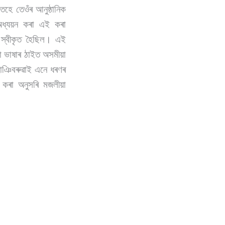
হে তেওঁৰ আনুষ্ঠানিক
ঁ অধ্যয়ন কৰা এই কৰা
ে স্বীকৃত হৈছিল। এই
 ভাষাৰ ঠাইত অসমীয়া
হাঞিবৰুৱাই এনে ধৰণৰ
খ কৰা অনুসৰি মজলীয়া