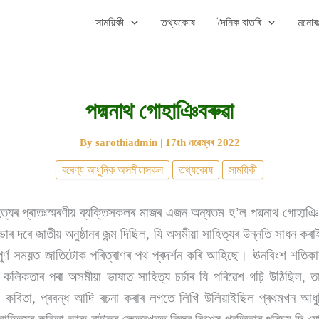
সাময়িকী
তথ্যকোষ
দৈনিক বাতৰি
মনোৰঞ
পদ্মনাথ গোহাঞিবৰুৱা
By
sarothiadmin
|
17th নৱেম্বৰ 2022
বৰেণ্য আধুনিক অসমীয়াসকল
তথ্যকোষ
সাময়িকী
ত্যৰ প্ৰাতঃস্মৰণীয় ব্যক্তিসকলৰ মাজৰ এজন অন্যতম হ’ল পদ্মনাথ গোহা
াৰ দৰে জাতীয় অনুষ্ঠানৰ জন্ম দিছিল, যি অসমীয়া সাহিত্যৰ উন্নতি সাধন ক
ূৰ্ণ সময়ত জাতিটোক পৰিত্ৰাণৰ পথ প্ৰদৰ্শন কৰি আহিছে। ঊনবিংশ শতিকাৰ 
 কলিকতাৰ পৰা অসমীয়া ভাষাত সাহিত্য চৰ্চাৰ যি পৰিৱেশ গঢ়ি উঠিছিল, তা
, কবিতা, প্ৰবন্ধ আদি ৰচনা কৰাৰ লগতে লিখি উলিয়াইছিল প্ৰথমখন আধ