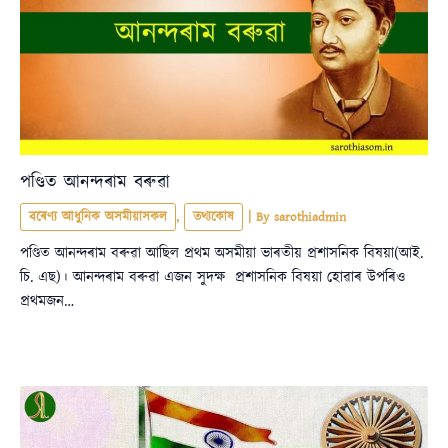
পণ্ডিত আনন্দৰাম বৰুৱা
বৰেণ্য আধুনিক অসমীয়াসকল
,
তথ্যকোষ
| By
sarothiadmin
পণ্ডিত আনন্দৰাম বৰুৱা আছিল প্ৰথম অসমীয়া ভাৰতীয় প্ৰশাসনিক বিষয়া(আই.
চি. এছ)। আনন্দৰাম বৰুৱা এজন সুদক্ষ প্ৰশাসনিক বিষয়া হোৱাৰ উপৰিও
প্ৰথমজন…