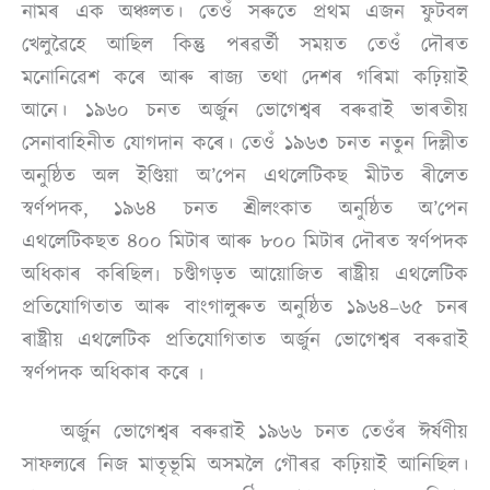
নামৰ এক অঞ্চলত। তেওঁ সৰুতে প্ৰথম এজন ফুটবল
খেলুৱৈহে আছিল কিন্তু পৰৱৰ্তী সময়ত তেওঁ দৌৰত
মনোনিৱেশ কৰে আৰু ৰাজ্য তথা দেশৰ গৰিমা কঢ়িয়াই
আনে। ১৯৬০ চনত অৰ্জুন ভোগেশ্বৰ বৰুৱাই ভাৰতীয়
সেনাবাহিনীত যোগদান কৰে। তেওঁ ১৯৬৩ চনত নতুন দিল্লীত
অনুষ্ঠিত অল ইণ্ডিয়া অ’পেন এথলেটিকছ মীটত ৰীলেত
স্বৰ্ণপদক, ১৯৬৪ চনত শ্রীলংকাত অনুষ্ঠিত অ’পেন
এথলেটিকছত ৪০০ মিটাৰ আৰু ৮০০ মিটাৰ দৌৰত স্বৰ্ণপদক
অধিকাৰ কৰিছিল৷ চণ্ডীগড়ত আয়োজিত ৰাষ্ট্রীয় এথলেটিক
প্রতিযোগিতাত আৰু বাংগালুৰুত অনুষ্ঠিত ১৯৬৪–৬৫ চনৰ
ৰাষ্ট্রীয় এথলেটিক প্রতিযোগিতাত অৰ্জুন ভোগেশ্বৰ বৰুৱাই
স্বর্ণপদক অধিকাৰ কৰে ৷
অৰ্জুন ভোগেশ্বৰ বৰুৱাই ১৯৬৬ চনত তেওঁৰ ঈৰ্ষণীয়
সাফল্যৰে নিজ মাতৃভূমি অসমলৈ গৌৰৱ কঢ়িয়াই আনিছিল।