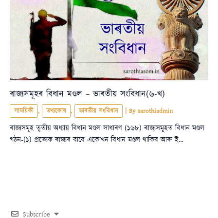
ৰাজ্যসমূহৰ বিধান মণ্ডল – ভাৰতীয় সংবিধান(৬-খ)
সাময়িকী
,
তথ্যকোষ
,
ভাৰতীয় সংবিধান
| By
sarothiadmin
ৰাজ্যসমূহ তৃতীয় অধ্যায় বিধান মণ্ডল সাধাৰণ (১৬৮) ৰাজ্যসমূহত বিধান মণ্ডল
গঠন-(১) প্ৰত্যেক ৰাজ্যৰ বাবে একোখন বিধান মণ্ডল থাকিব আৰু ই…
Subscribe