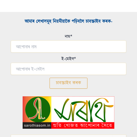
আমাৰ লেখাসমূহ নিয়মীয়াকৈ পঢ়িবলৈ চাবস্ক্ৰাইব কৰক-​
নাম*
ই-মেইল*