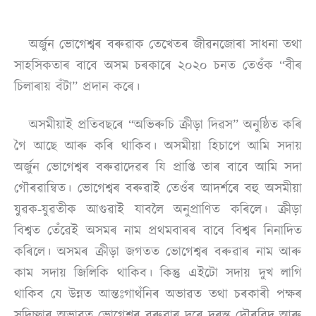
অৰ্জুন ভোগেশ্বৰ বৰুৱাক তেখেতৰ জীৱনজোৰা সাধনা তথা
সাহসিকতাৰ বাবে অসম চৰকাৰে ২০২০ চনত তেওঁক “বীৰ
চিলাৰায় বঁটা” প্ৰদান কৰে।
অসমীয়াই প্ৰতিবছৰে “অভিৰুচি ক্ৰীড়া দিৱস” অনুষ্ঠিত কৰি
গৈ আছে আৰু কৰি থাকিব। অসমীয়া হিচাপে আমি সদায়
অৰ্জুন ভোগেশ্বৰ বৰুৱাদেৱৰ যি প্ৰাপ্তি তাৰ বাবে আমি সদা
গৌৰৱান্বিত। ভোগেশ্বৰ বৰুৱাই তেওঁৰ আদৰ্শৰে বহু অসমীয়া
যুৱক-যুৱতীক আগুৱাই যাবলৈ অনুপ্ৰাণিত কৰিলে। ক্ৰীড়া
বিশ্বত তেঁৱেই অসমৰ নাম প্ৰথমবাৰৰ বাবে বিশ্বৰ নিনাদিত
কৰিলে। অসমৰ ক্ৰীড়া জগতত ভোগেশ্বৰ বৰুৱাৰ নাম আৰু
কাম সদায় জিলিকি থাকিব। কিন্তু এইটো সদায় দুখ লাগি
থাকিব যে উন্নত আন্তঃগাথঁনিৰ অভাৱত তথা চৰকাৰী পক্ষৰ
সদিচ্ছাৰ অভাৱত ভোগেশ্বৰ বৰুৱাৰ দৰে দুৰন্ত দৌৰবিদ আৰু