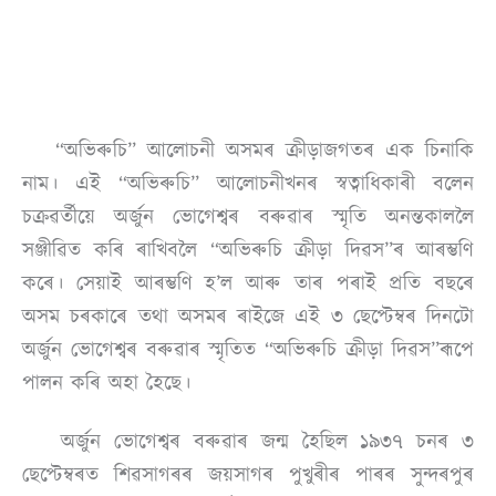
“অভিৰুচি” আলোচনী অসমৰ ক্ৰীড়াজগতৰ এক চিনাকি
নাম। এই “অভিৰুচি” আলোচনীখনৰ স্বত্বাধিকাৰী বলেন
চক্ৰৱৰ্তীয়ে অৰ্জুন ভোগেশ্বৰ বৰুৱাৰ স্মৃতি অনন্তকাললৈ
সঞ্জীৱিত কৰি ৰাখিবলৈ “অভিৰুচি ক্ৰীড়া দিৱস”ৰ আৰম্ভণি
কৰে। সেয়াই আৰম্ভণি হ’ল আৰু তাৰ পৰাই প্ৰতি বছৰে
অসম চৰকাৰে তথা অসমৰ ৰাইজে এই ৩ ছেপ্টেম্বৰ দিনটো
অৰ্জুন ভোগেশ্বৰ বৰুৱাৰ স্মৃতিত “অভিৰুচি ক্ৰীড়া দিৱস”ৰূপে
পালন কৰি অহা হৈছে।
অৰ্জুন ভোগেশ্বৰ বৰুৱাৰ জন্ম হৈছিল ১৯৩৭ চনৰ ৩
ছেপ্টেম্বৰত শিৱসাগৰৰ জয়সাগৰ পুখুৰীৰ পাৰৰ সুন্দৰপুৰ