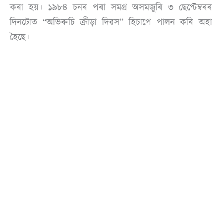
কৰা হয়। ১৯৮৪ চনৰ পৰা সমগ্ৰ অসমজুৰি ৩ ছেপ্টেম্বৰৰ
দিনটোত “অভিৰুচি ক্ৰীড়া দিৱস” হিচাপে পালন কৰি অহা
হৈছে।