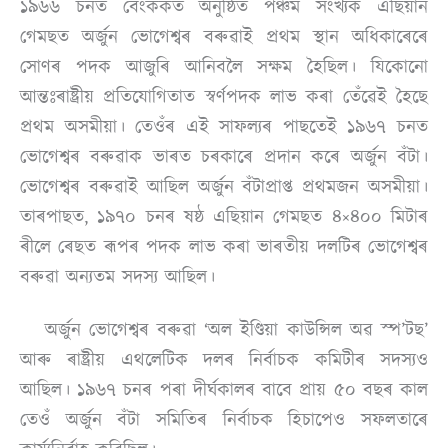
১৯৬৬ চনত বেংককত অনুষ্ঠিত পঞ্চম সংখ্যক এছিয়ান
গেমছত অৰ্জুন ভোগেশ্বৰ বৰুৱাই প্ৰথম স্থান অধিকাৰেৰে
সোণৰ পদক আজুৰি আনিবলৈ সক্ষম হৈছিল। যিকোনো
আন্তঃৰাষ্ট্ৰীয় প্ৰতিযোগিতাত স্বৰ্ণপদক লাভ কৰা তেঁৱেই হৈছে
প্ৰথম অসমীয়া। তেওঁৰ এই সাফল্যৰ পাছতেই ১৯৬৭ চনত
ভোগেশ্বৰ বৰুৱাক ভাৰত চৰকাৰে প্ৰদান কৰে অৰ্জুন বঁটা।
ভোগেশ্বৰ বৰুৱাই আছিল অৰ্জুন বঁটাপ্ৰাপ্ত প্ৰথমজন অসমীয়া।
তাৰপাছত, ১৯৭০ চনৰ ষষ্ঠ এছিয়ান গেমছত ৪×৪০০ মিটাৰ
ৰীলে ৰেছত ৰূপৰ পদক লাভ কৰা ভাৰতীয় দলটিৰ ভোগেশ্বৰ
বৰুৱা অন্যতম সদস্য আছিল।
অৰ্জুন ভোগেশ্বৰ বৰুৱা ‘অল ইণ্ডিয়া কাউন্সিল অৱ স্প’টছ’
আৰু ৰাষ্ট্রীয় এথলেটিক দলৰ নির্বাচক কমিটীৰ সদস্যও
আছিল। ১৯৬৭ চনৰ পৰা দীৰ্ঘকালৰ বাবে প্রায় ৫০ বছৰ কাল
তেওঁ অর্জুন বঁটা সমিতিৰ নির্বাচক হিচাপেও সফলতাৰে