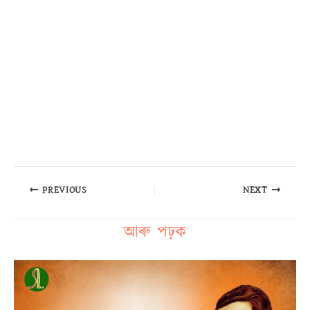
PREVIOUS
NEXT
আৰু পঢ়ক