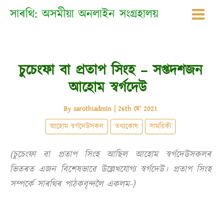
Skip
সাৰথি: অসমীয়া অনলাইন সংগ্ৰহালয়
to
content
চুচেংফা বা প্ৰতাপ সিংহ – সপ্তদশজন
আহোম স্বৰ্গদেউ
By
sarothiadmin
|
26th মে’ 2021
আহোম স্বৰ্গদেউসকল
তথ্যকোষ
সাময়িকী
(চুচেংফা বা প্ৰতাপ সিংহ আছিল
আহোম স্বৰ্গদেউসকলৰ
ভিতৰত এজন বিশেষভাৱে উল্লেখযোগ্য স্বৰ্গদেউ। প্ৰতাপ সিংহ
সম্পৰ্কে সাৰথিৰ পাঠকবৃন্দলৈ একলম-)