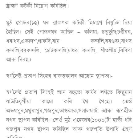
ব্ৰাহ্মণ কটকী নিয়োগ কৰিছিল।
মুঠ পোন্ধৰ(১৫) ঘৰ ব্ৰাহ্মণক কটকী হিচাপে নিযুক্তি দিয়া
হৈছিল। সেই পোন্ধৰঘৰ আছিল – কলিয়া, চতুৰ্ভুজ,চণ্ডীবৰ,
ধৰাধৰ,একাদশ,থাকৰি,ৰাম কন্দলি,বৰগুৰু,সাগৰ
কন্দলি,বৰকন্দলি, চোটকন্দলি,মাধৱ কন্দলি, শীতলীয়া,বিৰিণা
আৰু নিৰহ।
স্বৰ্গদেউ প্ৰতাপ সিংহৰ ৰাজত্বকালৰ আহোম স্থাপত্য:-
স্বৰ্গদেউ প্ৰতাপ সিংহই আন বহুতো কাৰ্যৰ লগতে কিছুমান
যাউতিযুগীয়া কামো কৰি থৈ গৈছে। তেওঁ
অভয়পুৰ,মথুৰাপুৰ,গজপুৰ,তাওকাক,সলালফাট আৰু ৰূপহীত
নগৰ স্থাপন কৰিছিল। তেওঁ মুঠ এহেজাৰ(১০০০)টা হাতী ধৰি
গজপুৰ নগৰ স্থাপন কৰিছিল আৰু গজপতি উপাধি গ্ৰহণ