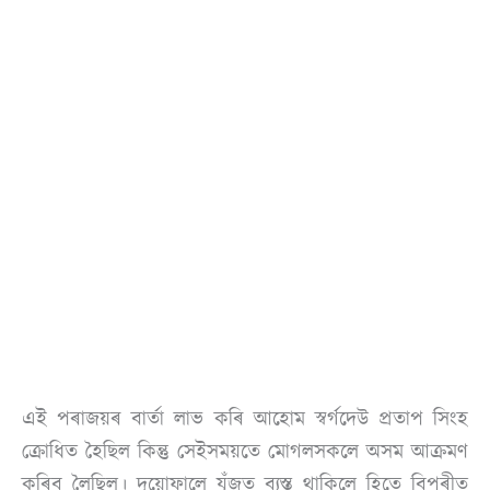
এই পৰাজয়ৰ বাৰ্তা লাভ কৰি আহোম স্বৰ্গদেউ প্ৰতাপ সিংহ
ক্ৰোধিত হৈছিল কিন্তু সেইসময়তে মোগলসকলে অসম আক্ৰমণ
কৰিব লৈছিল। দুয়োফালে যুঁজত ব্যস্ত থাকিলে হিতে বিপৰীত