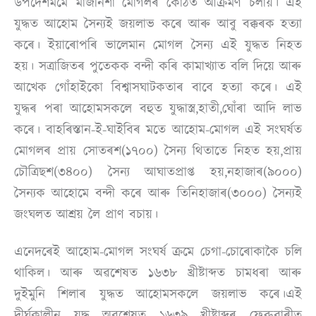
উপদেশমৰ্মে মাজনিশা মোগলৰ কোঠত আক্ৰমণ চলায়। এই
যুদ্ধত আহোম সৈন্যই জয়লাভ কৰে আৰু আবু বক্কৰক হত্যা
কৰে। ইয়াৰোপৰি ভালেমান মোগল সৈন্য এই যুদ্ধত নিহত
হয়। সত্ৰাজিতৰ পুতেকক বন্দী কৰি কামাখ্যাত বলি দিয়ে আৰু
আখেক গোঁহাইকো বিশ্বাসঘাটকতাৰ বাবে হত্যা কৰে। এই
যুদ্ধৰ পৰা আহোমসকলে বহুত যুদ্ধাস্ত্ৰ,হাতী,ঘোঁৰা আদি লাভ
কৰে। বাহৰিস্তান-ই-ঘাইবিৰ মতে আহোম-মোগল এই সংঘৰ্ষত
মোগলৰ প্ৰায় সোতৰশ(১৭০০) সৈন্য থিতাতে নিহত হয়,প্ৰায়
চৌত্ৰিছশ(৩৪০০) সৈন্য আঘাতপ্ৰাপ্ত হয়,নহাজাৰ(৯০০০)
সৈন্যক আহোমে বন্দী কৰে আৰু তিনিহাজাৰ(৩০০০) সৈন্যই
জংঘলত আশ্ৰয় লৈ প্ৰাণ বচায়।
এনেদৰেই আহোম-মোগল সংঘৰ্ষ ক্ৰমে চেগা-চোৰোকাকৈ চলি
থাকিল। আৰু অৱশেষত ১৬৩৮ খ্ৰীষ্টাব্দত চামধৰা আৰু
দুইমুনি শিলাৰ যুদ্ধত আহোমসকলে জয়লাভ কৰে।এই
দীৰ্ঘকালীন যুদ্ধ অৱশেষত ১৬৩৯ খ্ৰীষ্টাব্দৰ ফেব্ৰুৱাৰীত