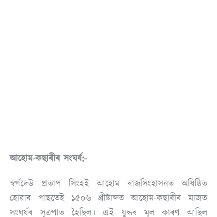
আহোম-কছাৰীৰ সংঘৰ্ষ:-
স্বৰ্গদেউ প্ৰতাপ সিংহই আহোম ৰাজসিংহাসনত অধিষ্ঠিত
হোৱাৰ পাছতেই ১৫০৬ খ্ৰীষ্টাব্দত আহোম-কছাৰীৰ মাজত
সংঘৰ্ষৰ সূত্ৰপাত হৈছিল। এই যুদ্ধৰ মূল কাৰণ আছিল