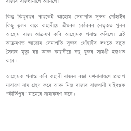
ৰাজ্যৰ ৰাজধানীলৈ আনিলে।
কিন্তু কিছুবছৰ পাছতেই আহোম সেনাপতি সুন্দৰ গোঁহাইৰ
কিছু ভুলৰ বাবে কছাৰীয়ে ভীমবল কোঁৱৰৰ নেতৃত্বত পুনৰ
আহোম ৰাজ্য আক্ৰমণ কৰি আহোমক পৰাস্ত কৰিলে। এই
আক্ৰমণত আহোম সেনাপতি সুন্দৰ গোঁহাইৰ লগতে বহুত
সৈন্যৰ মৃত্যু হয় আৰু কছাৰীয়ে বহু যুদ্ধৰ সামগ্ৰী হস্তগত
কৰে।
আহোমক পৰাস্ত কৰি কছাৰী ৰাজ্যৰ ৰজা যশনাৰায়ণে প্ৰতাপ
নাৰায়ণ নাম গ্ৰহণ কৰে আৰু নিজ ৰাজ্যৰ ৰাজধানী মাইবঙক
“কীৰ্তিপুৰ” নামেৰে নামাকৰণ কৰে।