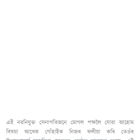
এই নৱনিযুক্ত সেনাপতিজনে মোগল পক্ষলৈ যোৱা আহোম
বিষয়া আখেক গোঁহাইক নিজৰ ফলীয়া কৰি তেওঁৰ