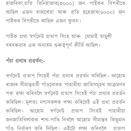
হাজৰিকা,প্ৰতি তিনিহাজাৰ(৩০০০) জন পাইকৰ বিপৰীতে
আছিল এজন ৰাজখোৱা আৰু প্ৰতি ছহেজাৰ(৬০০০) জন
পাইকৰ বিপৰীতে আছিল এজন ফুকন।
পাইক প্ৰথা স্বৰ্গদেউ প্ৰতাপ সিংহ আৰু মোমাই তামুলী
বৰবৰুৱাৰ এক অন্যতম গুৰুত্বপূৰ্ণ কীৰ্তি আছিল।
পঁচা প্ৰথাৰ প্ৰৱৰ্তন:-
স্বৰ্গদেউ প্ৰতাপ সিংহই পঁচা প্ৰথাৰ প্ৰৱৰ্তন কৰিছিল। আহোম
ৰাজ্যৰ সীমান্তৱৰ্তী গাঁওবোৰক পাহাৰীয়া জাতিসমূহৰ আক্ৰমণৰ
পৰা ৰক্ষা কৰিবলৈ স্বৰ্গদেউ প্ৰতাপ সিংহই পঁচা প্ৰথাৰ প্ৰৱৰ্তন
কৰিছিল। মূলতঃ নগাসকলক লক্ষ্য কৰিয়েই এই প্ৰথা প্ৰৱৰ্তন
কৰিছিল। আহোম স্বৰ্গদেউ প্ৰতাপ সিংহই পাহাৰীয়া
জনজাতিবিলাকক শস্য-পাতি নিবলৈ আহোম সীমান্তৰ কিছুমান
গাঁও নিৰ্ধাৰণ কৰি দিছিল। এইটো লক্ষ্য কৰিবলৈ প্ৰতাপ