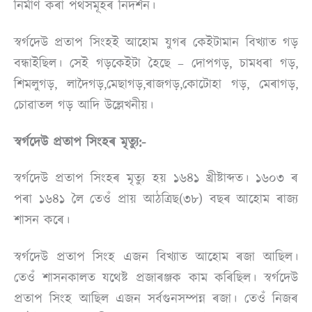
নিৰ্মাণ কৰা পথসমূহৰ নিদৰ্শন।
স্বৰ্গদেউ প্ৰতাপ সিংহই আহোম যুগৰ কেইটামান বিখ্যাত গড়
বন্ধাইছিল। সেই গড়কেইটা হৈছে – দোপগড়, চামধৰা গড়,
শিমলুগড়, লাদৈগড়,মেছাগড়,ৰাজগড়,কোটোহা গড়, মেৰাগড়,
চোৱাতল গড় আদি উল্লেখনীয়।
স্বৰ্গদেউ প্ৰতাপ সিংহৰ মৃত্যু:-
স্বৰ্গদেউ প্ৰতাপ সিংহৰ মৃত্যু হয় ১৬৪১ খ্ৰীষ্টাব্দত। ১৬০৩ ৰ
পৰা ১৬৪১ লৈ তেওঁ প্ৰায় আঠত্ৰিছ(৩৮) বছৰ আহোম ৰাজ্য
শাসন কৰে।
স্বৰ্গদেউ প্ৰতাপ সিংহ এজন বিখ্যাত আহোম ৰজা আছিল।
তেওঁ শাসনকালত যথেষ্ট প্ৰজাৰঞ্জক কাম কৰিছিল। স্বৰ্গদেউ
প্ৰতাপ সিংহ আছিল এজন সৰ্বগুনসম্পন্ন ৰজা। তেওঁ নিজৰ