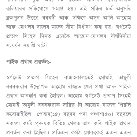
কলিয়াবৰ সন্ধিযোগে সমাপ্ত হয়। এই সন্ধিৰ চৰ্ত অনুসৰি
ব্ৰহ্মপুত্ৰৰ উত্তৰে বৰনদী আৰু দক্ষিণে অসুৰ আলি আহোম
আৰু মোগলৰ ৰাজ্যৰ মাজৰ সীমা নিৰ্ধাৰণ কৰা হয়। স্বৰ্গদেউ
প্ৰতাপ সিংহৰ দিনত এনেকৈ আহোম-মোগলৰ দীৰ্ঘদিনীয়া
সংঘৰ্ষৰ সমাপ্তি ঘটে।
পাইক প্ৰথাৰ প্ৰৱৰ্তন:-
স্বৰ্গদেউ প্ৰতাপ সিংহৰ ৰাজত্বকালতেই মোমাই তামুলী
বৰবৰুৱাৰ উদ্যোগত আহোম ৰাজ্যত খেল প্ৰথা আৰু পাইক
প্ৰথাৰ আৰম্ভণি কৰা হৈছিল। আহোম স্বৰ্গদেউ প্ৰতাপ সিংহই
মোমাই তামুলী বৰবৰুৱাক দায়িত্ব দি আহোম ৰাজ্যত পিয়লি
কৰোৱাইছিল। পোন্ধৰ(১৫) বছৰৰ পৰা পঞ্চাশ(৫০) বছৰলৈ
সকলো কৰ্মঠ পুৰুষক বিভিন্ন খেলত ভাগ কৰি পাইক প্ৰথাৰ
প্ৰৱৰ্তন কৰা হৈছিল। প্ৰতিজন কৰ্মঠ লোককেই এজন এজন