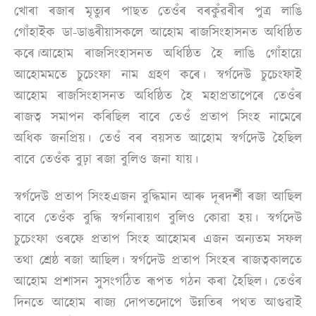
খোৰা ৰজাৰ মৃত্যুৰ পাছত তেওঁৰ বৰকুঁৱৰীৰ পুত্ৰ লাঙি
গোঁহাইক ডা-ডাঙৰীয়াসকলে আহোম ৰাজসিংহাসনত অধিষ্ঠিত
কৰে।আহোম ৰাজসিংহাসনত অধিষ্ঠিত হৈ লাঙি গোঁহায়ে
আহোমমতে চুচেংফা নাম গ্ৰহণ কৰে। স্বৰ্গদেউ চুচেংফাই
আহোম ৰাজসিংহাসনত অধিষ্ঠিত হৈ মহাপ্ৰতাপেৰে তেওঁৰ
ৰাজত্ব সমাপন কৰিছিল বাবে তেওঁ প্ৰতাপ সিংহ নামেৰে
অধিক জনপ্ৰিয়। তেওঁ বৰ বয়সত আহোম স্বৰ্গদেউ হৈছিল
বাবে তেওঁক বুঢ়া ৰজা বুলিও জনা যায়।
স্বৰ্গদেউ প্ৰতাপ সিংহএজন বুদ্ধিমান আৰু দূৰদৰ্শী ৰজা আছিল
বাবে তেওঁক বুদ্ধি স্বৰ্গনাৰায়ণ বুলিও কোৱা হয়। স্বৰ্গদেউ
চুচেংফা ওৰফে প্ৰতাপ সিংহ আহোমৰ এজন অন্যতম সফল
তথা শ্ৰেষ্ঠ ৰজা আছিল। স্বৰ্গদেউ প্ৰতাপ সিংহৰ ৰাজত্বকালতে
আহোম প্ৰশাসন সুসংগঠিত ৰূপত গঠন কৰা হৈছিল। তেওঁৰ
দিনতে আহোম ৰাজ্য দোপতদোপে উন্নতিৰ পথত আগুৱাই