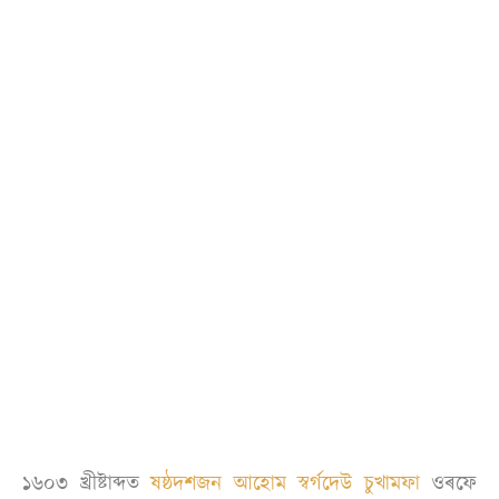
১৬০৩ খ্ৰীষ্টাব্দত
ষষ্ঠদশজন আহোম স্বৰ্গদেউ চুখামফা
ওৰফে