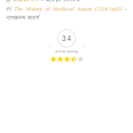
৪)
আহোমৰ দিন
– হিতেশ্বৰ বৰবৰুৱা
৫)
The History of Medieval Assam (1228-1603)
–
নগেন্দ্ৰনাথ আচাৰ্য
3.4
Article Rating