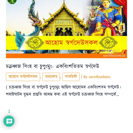
চক্ৰধ্বজ সিংহ বা চুপুংমুং- একবিংশতিতম স্বৰ্গদেউ
আহোম স্বৰ্গদেউসকল
,
তথ্যকোষ
,
সাময়িকী
| By
sarothiadmin
( চক্ৰধ্বজ সিংহ বা স্বৰ্গদেউ চুপুংমুং আছিল আহোমৰ একবিংশতম স্বৰ্গদেউ।
শৰাইঘাটৰ যুদ্ধৰ প্ৰস্তুতি আৰম্ভ কৰা এই স্বৰ্গদেউ চক্ৰধ্বজ সিংহ সম্পৰ্কে…
1