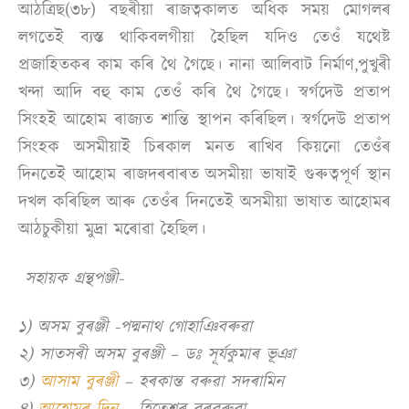
আঠত্ৰিছ(৩৮) বছৰীয়া ৰাজত্বকালত অধিক সময় মোগলৰ
লগতেই ব্যস্ত থাকিবলগীয়া হৈছিল যদিও তেওঁ যথেষ্ট
প্ৰজাহিতকৰ কাম কৰি থৈ গৈছে। নানা আলিবাট নিৰ্মাণ,পুখুৰী
খন্দা আদি বহু কাম তেওঁ কৰি থৈ গৈছে। স্বৰ্গদেউ প্ৰতাপ
সিংহই আহোম ৰাজ্যত শান্তি স্থাপন কৰিছিল। স্বৰ্গদেউ প্ৰতাপ
সিংহক অসমীয়াই চিৰকাল মনত ৰাখিব কিয়নো তেওঁৰ
দিনতেই আহোম ৰাজদৰবাৰত অসমীয়া ভাষাই গুৰুত্বপূৰ্ণ স্থান
দখল কৰিছিল আৰু তেওঁৰ দিনতেই অসমীয়া ভাষাত আহোমৰ
আঠচুকীয়া মুদ্ৰা মৰোৱা হৈছিল।
সহায়ক গ্ৰন্থপঞ্জী-
১) অসম বুৰঞ্জী -পদ্মনাথ গোহাঞিবৰুৱা
২) সাতসৰী অসম বুৰঞ্জী
– ডঃ সূৰ্যকুমাৰ ভূঞা
৩)
আসাম বুৰঞ্জী
– হৰকান্ত বৰুৱা সদৰামিন