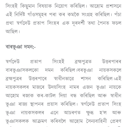
সিংহই কিছুমান বিষয়াক নিয়োগ কৰিছিল। আহোম প্ৰশাসনে
এই নিৰ্দিষ্ট গাঁওসমূহৰ পৰা কৰ কমকৈ সংগ্ৰহ কৰিছিল। পঁচা
প্ৰথা স্বৰ্গদেউ প্ৰতাপ সিংহৰ এক দূৰদৰ্শী তথা পৈনত ফচল
আছিল।
বাৰভূঞা দমন:-
স্বৰ্গদেউ প্ৰতাপ সিংহই ব্ৰহ্মপুত্ৰত উত্তৰপাৰৰ
বাৰভূঞাসকলকো দমন কৰিছিল।বৰভূঞা নায়কসকলে
ব্ৰহ্মপুত্ৰৰ উত্তৰপাৰে স্বাধীনভাৱে শাসন কৰিছিল।এই
নায়কসকলৰ মাজৰে উদয়সিংহ নামৰ এজন ভূঞা নায়কে
আহোম ৰজাক কৰ-কাটল দিয়া বন্ধ কৰিছিল আৰু স্বাধীন
ভূঞা ৰাজ্য স্থাপনৰ প্ৰয়াস কৰিছিল। স্বৰ্গদেউ প্ৰতাপ সিংহ
ভূঞা নায়কসকলৰ এনে আচৰণত ক্ষুব্ধ হ’ল আৰু
ভূঞাসকলক আক্ৰমণ কৰিবলৈ আহোম সৈন্যবাহিনী প্ৰেৰণ