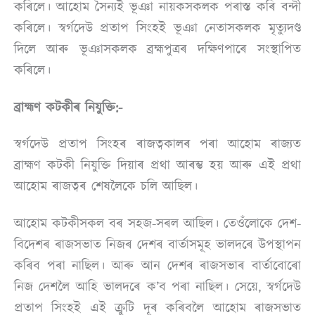
কৰিলে। আহোম সৈন্যই ভূঞা নায়কসকলক পৰাস্ত কৰি বন্দী
কৰিলে। স্বৰ্গদেউ প্ৰতাপ সিংহই ভূঞা নেতাসকলক মৃত্যুদণ্ড
দিলে আৰু ভূঞাসকলক ব্ৰহ্মপুত্ৰৰ দক্ষিণপাৰে সংস্থাপিত
কৰিলে।
ব্ৰাহ্মণ কটকীৰ নিযুক্তি:-
স্বৰ্গদেউ প্ৰতাপ সিংহৰ ৰাজত্বকালৰ পৰা আহোম ৰাজ্যত
ব্ৰাহ্মণ কটকী নিযুক্তি দিয়াৰ প্ৰথা আৰম্ভ হয় আৰু এই প্ৰথা
আহোম ৰাজত্বৰ শেষলৈকে চলি আছিল।
আহোম কটকীসকল বৰ সহজ-সৰল আছিল। তেওঁলোকে দেশ-
বিদেশৰ ৰাজসভাত নিজৰ দেশৰ বাৰ্তাসমূহ ভালদৰে উপস্থাপন
কৰিব পৰা নাছিল। আৰু আন দেশৰ ৰাজসভাৰ বাৰ্তাবোৰো
নিজ দেশলৈ আহি ভালদৰে ক’ব পৰা নাছিল। সেয়ে, স্বৰ্গদেউ
প্ৰতাপ সিংহই এই ক্ৰুটি দূৰ কৰিবলৈ আহোম ৰাজসভাত