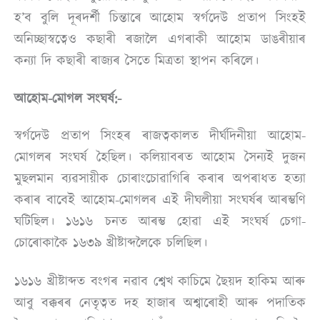
হ’ব বুলি দূৰদৰ্শী চিন্তাৰে আহোম স্বৰ্গদেউ প্ৰতাপ সিংহই
অনিচ্ছাস্বত্বেও কছাৰী ৰজালৈ এগৰাকী আহোম ডাঙৰীয়াৰ
কন্যা দি কছাৰী ৰাজ্যৰ সৈতে মিত্ৰতা স্থাপন কৰিলে।
আহোম-মোগল সংঘৰ্ষ:-
স্বৰ্গদেউ প্ৰতাপ সিংহৰ ৰাজত্বকালত দীৰ্ঘদিনীয়া আহোম-
মোগলৰ সংঘৰ্ষ হৈছিল। কলিয়াবৰত আহোম সৈন্যই দুজন
মুছলমান ব্যৱসায়ীক চোৰাংচোৱাগিৰি কৰাৰ অপৰাধত হত্যা
কৰাৰ বাবেই আহোম-মোগলৰ এই দীঘলীয়া সংঘৰ্ষৰ আৰম্ভণি
ঘটিছিল। ১৬১৬ চনত আৰম্ভ হোৱা এই সংঘৰ্ষ চেগা-
চোৰোকাকৈ ১৬৩৯ খ্ৰীষ্টাব্দলৈকে চলিছিল।
১৬১৬ খ্ৰীষ্টাব্দত বংগৰ নৱাব শ্বেখ কাচিমে ছৈয়দ হাকিম আৰু
আবু বক্কৰৰ নেতৃত্বত দহ হাজাৰ অশ্বাৰোহী আৰু পদাতিক