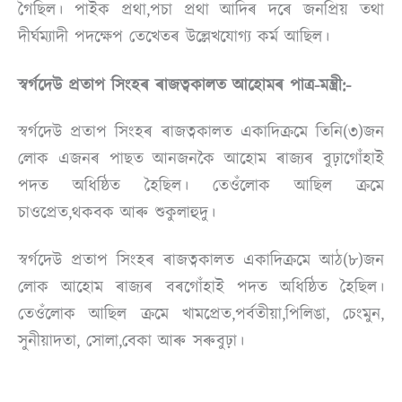
গৈছিল। পাইক প্ৰথা,পচা প্ৰথা আদিৰ দৰে জনপ্ৰিয় তথা
দীর্ঘম্যাদী পদক্ষেপ তেখেতৰ উল্লেখযোগ্য কৰ্ম আছিল।
স্বৰ্গদেউ প্ৰতাপ সিংহৰ ৰাজত্বকালত আহোমৰ পাত্ৰ-মন্ত্ৰী:-
স্বৰ্গদেউ প্ৰতাপ সিংহৰ ৰাজত্বকালত একাদিক্ৰমে তিনি(৩)জন
লোক এজনৰ পাছত আনজনকৈ আহোম ৰাজ্যৰ বুঢ়াগোঁহাই
পদত অধিষ্ঠিত হৈছিল। তেওঁলোক আছিল ক্ৰমে
চাওপ্ৰেত,থকবক আৰু শুকুলাহুদু।
স্বৰ্গদেউ প্ৰতাপ সিংহৰ ৰাজত্বকালত একাদিক্ৰমে আঠ(৮)জন
লোক আহোম ৰাজ্যৰ বৰগোঁহাই পদত অধিষ্ঠিত হৈছিল।
তেওঁলোক আছিল ক্ৰমে খামপ্ৰেত,পৰ্বতীয়া,পিলিঙা, চেংমুন,
সুনীয়াদতা, সোলা,বেকা আৰু সৰুবুঢ়া।