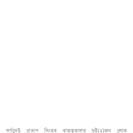
স্বৰ্গদেউ প্ৰতাপ সিংহৰ ৰাজত্বকালত দুই(২)জন লোক