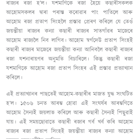
ৰাজ্যৰ ৰজা হ’ল। যশমাণিকে ৰজা হৈয়ে কছাৰীসকলক
আহোমসকলৰ দ্বাৰা পৰাস্ত কৰোৱাৰ পাং পাতিলে আৰু
আহোম ৰজা প্ৰতাপ সিংহলৈ প্ৰস্তাৱ প্ৰেৰণ কৰিলে যে তেওঁ
জয়ন্তীয়া ৰাজ্যৰ কন্যা কছাৰী ৰাজ্যৰ সাতগাঁৱৰ মাজেৰে
আহোম ৰাজ্যলৈ নিব লাগিব। আহোম স্বৰ্গদেউ প্ৰতাপ সিংহই
কছাৰী ৰাজ্যৰ মাজেৰে জয়ন্তীয়া কন্যা আনিবলৈ কছাৰী ৰাজ্যৰ
ৰজা যশনাৰায়ণৰ অনুমতি বিচাৰিলে। কিন্তু কছাৰী ৰজা
যশমাণিকে আহোম ৰজা প্ৰতাপ সিংহৰ এই প্ৰস্তাৱ প্ৰত্যাখ্যান
কৰিলে।
এই প্ৰত্যাখ্যানৰ পাছতেই আহোম-কছাৰীৰ মাজত যুদ্ধ সংঘটিত
হ’ল। ১৫০৬ চনত আৰম্ভ হোৱা এই সংঘৰ্ষৰ আৰম্ভণিতে
আহোম সৈন্যই জয়লাভ কৰিলে আৰু কছাৰী সৈন্যই পিছুৱাই
যায়। এই সময়ছোৱাতে কছাৰী ৰজাৰ গৰ্ব খৰ্ব কৰি আহোম
ৰাজ্যৰ ৰজা প্ৰতাপ সিংহই জয়ন্তীয়া ৰাজ্যৰ কন্যা আহোম