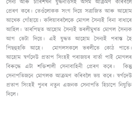
সৈন্য আৰু চাৰিশখন যুদ্ধনাওঁসহ অসম আক্ৰমণ কৰিবলৈ
প্ৰেৰণ কৰে। তেওঁলোকক সংগ দিয়ে সত্ৰাজিত আৰু আহোম
আখেক গোঁহায়ে। কলিয়াবৰলৈকে মোগল সৈন্যই বিনা বাধাৰে
আহিল। তাৰপিছত আহোম সৈন্যই ভৰলীমুখত মোগল সৈন্যক
আগ ভেটা দিয়ে। এই যুদ্ধত আহোম সৈন্যই পৰাস্ত হৈ
পিছহুহকি আহে। মোগলসকলে ভৰলীতে কোঠ পাতে।
আহোম স্বৰ্গদেউ প্ৰতাপ সিংহই পৰাজয়ৰ বাৰ্তা পাই মোগলৰ
বিৰুদ্ধে এটা শক্তিশালী সেনাবাহিনী প্ৰেৰণ কৰে। কিন্তু
সেনাপতিজনে মোগলক আক্ৰমণ কৰিবলৈ ভয় কৰে। স্বৰ্গদেউ
প্ৰতাপ সিংহই পুনৰ নতুন এজনক সেনাপতি হিচাপে নিযুক্তি
দিলে।