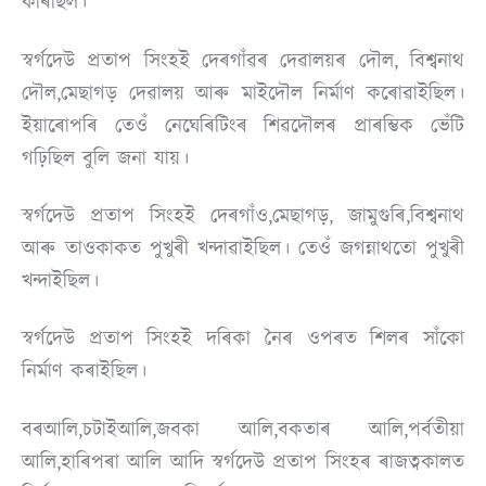
কৰিছিল।
স্বৰ্গদেউ প্ৰতাপ সিংহই দেৰগাঁৱৰ দেৱালয়ৰ দৌল, বিশ্বনাথ
দৌল,মেছাগড় দেৱালয় আৰু মাইদৌল নিৰ্মাণ কৰোৱাইছিল।
ইয়াৰোপৰি তেওঁ নেঘেৰিটিংৰ শিৱদৌলৰ প্ৰাৰম্ভিক ভেঁটি
গঢ়িছিল বুলি জনা যায়।
স্বৰ্গদেউ প্ৰতাপ সিংহই দেৰগাঁও,মেছাগড়, জামুগুৰি,বিশ্বনাথ
আৰু তাওকাকত পুখুৰী খন্দাৱাইছিল। তেওঁ জগন্নাথতো পুখুৰী
খন্দাইছিল।
স্বৰ্গদেউ প্ৰতাপ সিংহই দৰিকা নৈৰ ওপৰত শিলৰ সাঁকো
নিৰ্মাণ কৰাইছিল।
বৰআলি,চটাইআলি,জবকা আলি,বকতাৰ আলি,পৰ্বতীয়া
আলি,হাৰিপৰা আলি আদি স্বৰ্গদেউ প্ৰতাপ সিংহৰ ৰাজত্বকালত