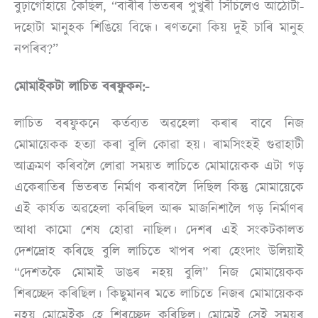
বুঢ়াগোঁহায়ে কৈছিল, “বাৰীৰ ভিতৰৰ পুখুৰী সিঁচিলেও আঠোটা-
দহোটা মানুহক শিঙিয়ে বিন্ধে। ৰণতনো কিয় দুই চাৰি মানুহ
নপৰিব?”
মোমাইকটা লাচিত বৰফুকন:-
লাচিত বৰফুকনে কৰ্তব্যত অৱহেলা কৰাৰ বাবে নিজ
মোমায়েকক হত্যা কৰা বুলি কোৱা হয়। ৰামসিংহই গুৱাহাটী
আক্ৰমণ কৰিবলৈ লোৱা সময়ত লাচিতে মোমায়েকক এটা গড়
একেৰাতিৰ ভিতৰত নিৰ্মাণ কৰাবলৈ দিছিল কিন্তু মোমায়েকে
এই কাৰ্যত অৱহেলা কৰিছিল আৰু মাজনিশালৈ গড় নিৰ্মাণৰ
আধা কামো শেষ হোৱা নাছিল। দেশৰ এই সংকটকালত
দেশদ্ৰোহ কৰিছে বুলি লাচিতে খাপৰ পৰা হেংদাং উলিয়াই
“দেশতকৈ মোমাই ডাঙৰ নহয় বুলি” নিজ মোমায়েকক
শিৰচ্ছেদ কৰিছিল। কিছুমানৰ মতে লাচিতে নিজৰ মোমায়েকক
নহয় মোমেইক হে শিৰচ্ছেদ কৰিছিল। মোমেই সেই সময়ৰ