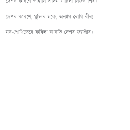
দেশৰ কাৰণে তাহানি এদিন যাচিলা নিজৰ শিৰ।
দেশৰ কাৰণে, মুক্তিৰ হকে, অন্যায় ৰোধি বীৰ!
নৰ-শোণিতেৰে কৰিলা আৰতি দেশৰ জয়শ্ৰীৰ।