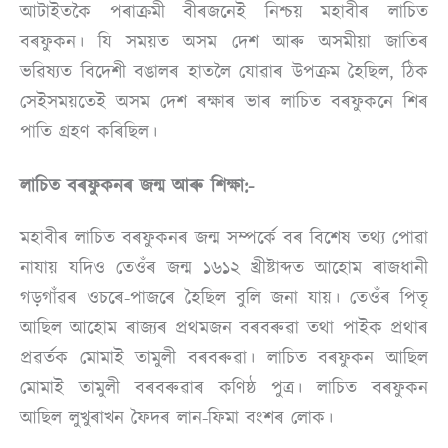
আটাইতকৈ পৰাক্ৰমী বীৰজনেই নিশ্চয় মহাবীৰ লাচিত
বৰফুকন। যি সময়ত অসম দেশ আৰু অসমীয়া জাতিৰ
ভৱিষ্যত বিদেশী বঙালৰ হাতলৈ যোৱাৰ উপক্ৰম হৈছিল, ঠিক
সেইসময়তেই অসম দেশ ৰক্ষাৰ ভাৰ লাচিত বৰফুকনে শিৰ
পাতি গ্ৰহণ কৰিছিল।
লাচিত বৰফুকনৰ জন্ম আৰু শিক্ষা:-
মহাবীৰ লাচিত বৰফুকনৰ জন্ম সম্পৰ্কে বৰ বিশেষ তথ্য পোৱা
নাযায় যদিও তেওঁৰ জন্ম ১৬১২ খ্ৰীষ্টাব্দত আহোম ৰাজধানী
গড়গাঁৱৰ ওচৰে-পাজৰে হৈছিল বুলি জনা যায়। তেওঁৰ পিতৃ
আছিল আহোম ৰাজ্যৰ প্ৰথমজন বৰবৰুৱা তথা পাইক প্ৰথাৰ
প্ৰৱৰ্তক মোমাই তামুলী বৰবৰুৱা। লাচিত বৰফুকন আছিল
মোমাই তামুলী বৰবৰুৱাৰ কণিষ্ঠ পুত্ৰ। লাচিত বৰফুকন
আছিল লুখুৰাখন ফৈদৰ লান-ফিমা বংশৰ লোক।