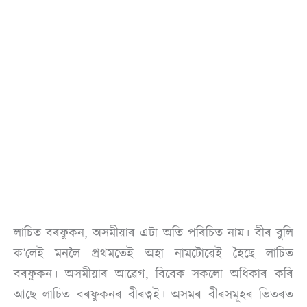
লাচিত বৰফুকন, অসমীয়াৰ এটা অতি পৰিচিত নাম। বীৰ বুলি
ক’লেই মনলৈ প্ৰথমতেই অহা নামটোৱেই হৈছে লাচিত
বৰফুকন। অসমীয়াৰ আৱেগ, বিবেক সকলো অধিকাৰ কৰি
আছে লাচিত বৰফুকনৰ বীৰত্বই। অসমৰ বীৰসমূহৰ ভিতৰত