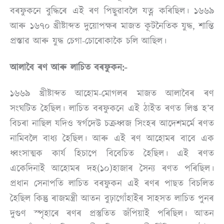
বৰফুকনে বুদ্ধিৰে এই ৰণ পিছুৱাবলৈ যত্ন কৰিছিল। ১৬৬৯
আৰু ১৬৭০ খ্ৰীষ্টাব্দত দুয়োপক্ষৰ মাজত কূটনৈতিক যুদ্ধ, শান্তি
প্ৰস্তাৱ আৰু যুদ্ধ চেগা-চোৰোকাকৈ চলি আছিল।
আলাবৈ ৰণ আৰু লাচিত বৰফুকন:-
১৬৬৯ খ্ৰীষ্টাব্দত আহোম-মোগলৰ মাজত আলাবৈৰ ৰণ
সংঘটিত হৈছিল। লাচিত বৰফুকনে এই ঠাইত ৰণত লিপ্ত হ’ব
বিচৰা নাছিল যদিও স্বৰ্গদেউ চক্ৰধ্বজ সিংহৰ আদেশমৰ্মে ৰণত
নামিবলৈ বাধ্য হৈছিল। আৰু এই ৰণ আহোমৰ বাবে এক
ধ্বংসাত্মক কাৰ্য হিচাপে বিবেচিত হৈছিল। এই ৰণত
একেদিনাই আহোমৰ দহ(১০)হাজাৰ সৈন্য ৰণত পৰিছিল।
প্ৰধান সেনাপতি লাচিত বৰফুকন এই ৰণৰ পাছত বিচলিত
হৈছিল কিন্তু ৰাজমন্ত্ৰী আতন বুঢ়াগোঁহাইৰ সাহসত লাচিত পুনৰ
দুগুণ স্পৃহাৰে ৰণৰ প্ৰস্তুতিত জঁপিয়াই পৰিছিল। আতন