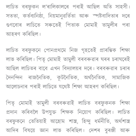
লাচিত বৰফুকন ল’ৰালিকালৰে পৰাই আছিল অতি সাহসী।
সততা, কৰ্তব্যনিষ্ঠা, নিয়মানুৱৰ্তিতা আৰু স্পষ্টবাদিতাৰ দৰে
গুণবোৰ লাচিতে সৰুতেই পিতাক মোমাই তামুলীৰ পৰা
আহৰণ কৰিছিল।
লাচিত বৰফুকনে পোনপ্ৰথমে নিজ গৃহতেই প্ৰাৰম্ভিক শিক্ষা
লাভ কৰিছিল। পিতৃ মোমাই তামুলী বৰবৰুৱাৰ ঘৰৰ চৰাঘৰেই
আছিল লাচিতৰ বাবে এখন বিদ্যালয়ৰ দৰে। বৰবৰুৱাৰ চৰাৰ
দৈনন্দিন ৰাজনৈতিক, কূটনৈতিক, অৰ্থনৈতিক, সামাজিক
আলোচনাৰ পৰাই লাচিতে যথেষ্ট শিক্ষা আহৰণ কৰিছিল।
পিতৃ মোমাই তামুলী বৰবৰুৱাই লাচিত বৰফুকনক শিক্ষা
প্ৰদান কৰিবলৈ উপযুক্ত শিক্ষক নিয়োগ কৰিছিল। লাচিত
বৰফুকনে তেতিয়াই আহোম শাস্ত্ৰ, হিন্দু ধৰ্মনীতি, অৰ্থশাস্ত্ৰ
আদিৰ বিষয়ে জ্ঞান লাভ কৰিছিল। দেশৰ বুৰঞ্জী আৰু