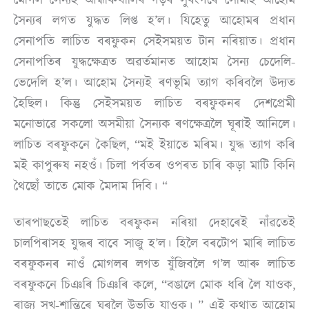
মোগল সৈন্যই আন্ধাৰুবালিৰ গড়ৰ সুৰংগৰে সোমাই আহোম
সৈন্যৰ লগত যুদ্ধত লিপ্ত হ’ল। যিহেতু আহোমৰ প্ৰধান
সেনাপতি লাচিত বৰফুকন সেইসময়ত টান নৰিয়াত। প্ৰধান
সেনাপতিৰ যুদ্ধক্ষেত্ৰত অৱৰ্তমানত আহোম সৈন্য চেদেলি-
ভেদেলি হ’ল। আহোম সৈন্যই ৰণভূমি ত্যাগ কৰিবলৈ উদ্যত
হৈছিল। কিন্তু সেইসময়ত লাচিত বৰফুকনৰ দেশপ্ৰেমী
মনোভাৱে সকলো অসমীয়া সৈন্যক ৰণক্ষেত্ৰলৈ ঘূৰাই আনিলে।
লাচিত বৰফুকনে কৈছিল, “মই ইয়াতে মৰিম। যুদ্ধ ত্যাগ কৰি
মই কাপুৰুষ নহওঁ। চিলা পৰ্বতৰ ওপৰত চাৰি কড়া মাটি কিনি
থৈছোঁ তাতে মোক মৈদাম দিবি। “
তাৰপাছতেই লাচিত বৰফুকন নৰিয়া দেহাৰেই নাঁৱতেই
চালপিৰাসহ যুদ্ধৰ বাবে সাজু হ’ল। হিলৈ বৰটোপ মাৰি লাচিত
বৰফুকনৰ নাওঁ মোগলৰ লগত যুঁজিবলৈ গ’ল আৰু লাচিত
বৰফুকনে চিঞৰি চিঞৰি কলে, “বঙালে মোক ধৰি লৈ যাওক,
ৰাজ্য সুখ-শান্তিৰে ঘৰলৈ উভতি যাওক। ” এই কথাত আহোম