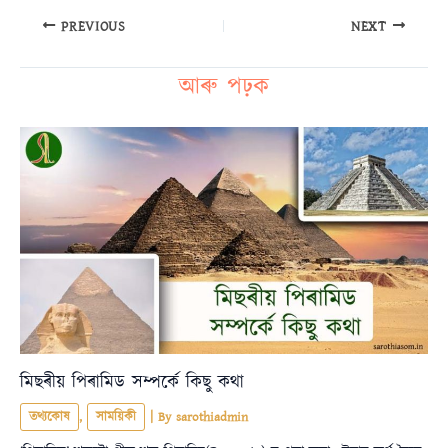
PREVIOUS
NEXT
আৰু পঢ়ক
মিছৰীয় পিৰামিড সম্পৰ্কে কিছু কথা
তথ্যকোষ
,
সাময়িকী
| By
sarothiadmin