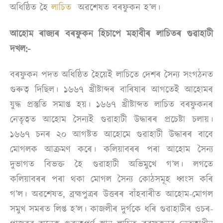
অধিষ্ঠিত হৈ
লাচিত
অৱশেষত বৰফুকন হ’ল।
আহোম ৰাজ্যৰ বৰফুকন হিচাপে মহাবীৰ লাচিতৰ গুৱাহাটী
দখল:-
বৰফুকন পদত অধিষ্ঠিত হৈয়েই লাচিতে দেশৰ সৈন্য সংগঠনত
গুৰুত্ব দিছিল। ১৬৬৭ খ্ৰীষ্টাব্দৰ বাৰিষাৰ আগতেই আহোমৰ
যুদ্ধ প্ৰস্তুতি সমাপ্ত হয়। ১৬৬৭ খ্ৰীষ্টাব্দত লাচিত বৰফুকনৰ
নেতৃত্বত আহোম সৈন্যই গুৱাহাটী উদ্ধাৰৰ প্ৰচেষ্টা চলায়।
১৬৬৭ চনৰ ২০ আগষ্টত আহোমে গুৱাহাটী উদ্ধাৰৰ বাবে
মোগলক আক্ৰমণ কৰে। কলিয়াবৰৰ পৰা আহোম সৈন্য
দুভাগত বিভক্ত হৈ গুৱাহাটী অভিমুখে গ’ল। লগতে
কলিয়াবৰৰ পৰা থকা মোগল সৈন্য কোঠসমূহ ধ্বংস কৰি
গ’ল। অৱশেষত, ব্ৰহ্মপুত্ৰৰ উত্তৰৰ বাঁহবাৰীত আহোম-মোগল
সমুখ সমৰত লিপ্ত হ’ল। কাজলীৰ দুৰ্গকে ধৰি গুৱাহাটীৰ ওচৰ-