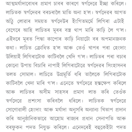
আত্মমর্যাদাবােধৰ প্রমাণ চাবৰ কাৰণে স্বৰ্গদেৱে ইচ্ছা কৰিলে।
লাচিতক স্বৰ্গদেৱৰ বৰচৰালৈ মাতি অনা হ’ল। স্বৰ্গদেৱৰ আগত
আঁঠু লোৱাৰ সময়ত স্বৰ্গদেউৰ ইংগিতমৰ্মে লিগিৰা এটাই
বেগেৰে আহি লাচিতৰ মূৰৰ বস্ত্র থাপ মাৰি কাঢ়ি লৈ গ’ল।
এইদৰে মূৰত পিন্ধা কাপােৰ কাঢ়ি নিয়াটো বৰ অপমানজনক
কথা। লাচিত ক্ৰোধিত হ’ল আৰু তেওঁ খাপৰ পৰা হেংদাং
উলিয়াই লিগিৰাটোক কাটিবলৈ খেদি গ’ল। লাচিতৰ পৰা বচাৰ
কোনো উপায় বিচাৰি নাপাই লিগিৰাটোৱে স্বৰ্গদেৱৰ সিংহাসনৰ
তলত সােমাল। লাচিতে উগ্ৰমূৰ্তি ধৰি তালৈকে লিগিৰাটোক
কাটিবলৈ খেদা মাৰি গ’ল। এনেতে স্বৰ্গদেৱে হস্তক্ষেপ কৰিলে
আৰু লাচিতৰ অসীম সাহসৰ প্ৰমাণ লাভ কৰি তেওঁক
স্বৰ্গদেৱে প্রশংসা কৰিবলৈ ধৰিলে। লাচিতক স্বৰ্গদেৱে
সোণোৱালী হেংদাং আৰু মর্যাদা অনুসৰি অন্যান্য খিতাপ প্ৰদান
কৰি আনুষ্ঠানিকভাৱে আহোম ৰাজ্যৰ প্ৰধান সেনাপতি আৰু
বৰফুকন পদত নিযুক্ত কৰিলে। এনেদৰেই বহুকেইটা পদত