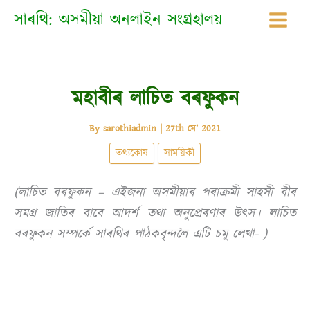
Skip
সাৰথি: অসমীয়া অনলাইন সংগ্ৰহালয়
to
content
মহাবীৰ লাচিত বৰফুকন
By
sarothiadmin
|
27th মে’ 2021
তথ্যকোষ
সাময়িকী
(লাচিত বৰফুকন – এইজনা অসমীয়াৰ পৰাক্ৰমী সাহসী বীৰ
সমগ্ৰ জাতিৰ বাবে আদৰ্শ তথা অনুপ্ৰেৰণাৰ উত্স। লাচিত
বৰফুকন সম্পৰ্কে সাৰথিৰ পাঠকবৃন্দলৈ এটি চমু লেখা- )