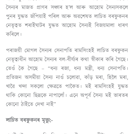
সৈন্যৰ মাজত প্ৰাণৰ সঞ্চাৰ হ’ল আৰু আহোম সৈন্যসকলে
পুনৰ যুদ্ধত জঁপিয়াই পৰিল আৰু অৱশেষত লাচিত বৰফুকনৰ
নেতৃত্বত শৰাইঘাটৰ যুদ্ধত আহোম সৈন্যই বিজয়মালা ধাৰণ
কৰিলে।
পৰাজয়ী মোগল সৈন্যৰ সেনাপতি ৰামসিংহই লাচিত বৰফুকন
নেতৃত্বাধীন আহোম সৈন্যৰ বল-বীৰ্য্যৰ কথা স্বীকাৰ কৰি গৈছে।
তেওঁ কৈ গৈছে – “ধন্য ৰজা, ধন্য মন্ত্ৰী, ধন্য সেনাপতি।
প্ৰতিজন অসমীয়া সৈন্য নাওঁ চলোৱা, কাঁড় মৰা, হিলৈ মৰা,
খাৱৈ খন্দা সকলো ক্ষেত্ৰতে পাকৈত। মই ৰামসিংহই যুদ্ধত
থাকি কোনো ছিদ্ৰকে নাপালোঁ। এনে অপূৰ্ব সৈন্য মই ভাৰতৰ
কোনো ঠাইতে দেখা নাই”
লাচিত বৰফুকনৰ মৃত্যু:-