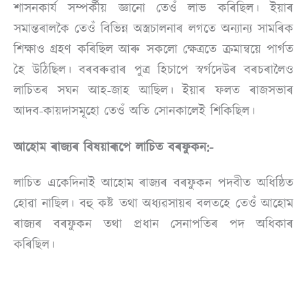
শাসনকাৰ্য সম্পৰ্কীয় জ্ঞানো তেওঁ লাভ কৰিছিল। ইয়াৰ
সমান্তৰালকৈ তেওঁ বিভিন্ন অস্ত্ৰচালনাৰ লগতে অন্যান্য সামৰিক
শিক্ষাও গ্ৰহণ কৰিছিল আৰু সকলো ক্ষেত্ৰতে ক্ৰমান্বয়ে পাৰ্গত
হৈ উঠিছিল। বৰবৰুৱাৰ পুত্ৰ হিচাপে স্বৰ্গদেউৰ বৰচৰালৈও
লাচিতৰ সঘন আহ-জাহ আছিল। ইয়াৰ ফলত ৰাজসভাৰ
আদব-কায়দাসমূহো তেওঁ অতি সোনকালেই শিকিছিল।
আহোম ৰাজ্যৰ বিষয়াৰূপে লাচিত বৰফুকন:-
লাচিত একেদিনাই আহোম ৰাজ্যৰ বৰফুকন পদবীত অধিষ্ঠিত
হোৱা নাছিল। বহু কষ্ট তথা অধ্যৱসায়ৰ বলতহে তেওঁ আহোম
ৰাজ্যৰ বৰফুকন তথা প্ৰধান সেনাপতিৰ পদ অধিকাৰ
কৰিছিল।