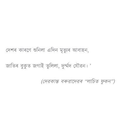
দেশৰ কাৰণে শুনিলা এদিন মৃত্যুৰ আবাহন,
জাতিৰ বুকুত জগাই তুলিলা, দুৰ্ম্মদ যৌৱন। ’
(দেৱকান্ত বৰুৱাদেৱৰ “লাচিত ফুকন”)