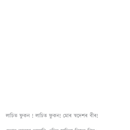
লাচিত ফুকন ! লাচিত ফুকন! মোৰ স্বদেশৰ বীৰ!