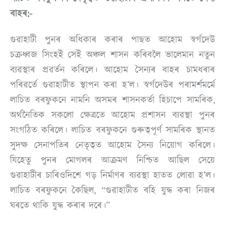
বাহৰ:-
গুৱাহাটী পুনৰ অধিকাৰ কৰাৰ পাছত আহোম স্বৰ্গদেউ
চক্ৰধ্বজ সিংহই সেই অঞ্চল শাসন কৰিবলৈ ভালেমান নতুন
ব্যৱস্থাৰ প্ৰৱৰ্তন কৰিলে। আহোম সৈন্যৰ বাহৰ চামধৰাৰ
পৰিৱৰ্তে গুৱাহাটীত স্থাপন কৰা হ’ল। স্বৰ্গদেউৰ পৰামৰ্শমৰ্মে
লাচিত বৰফুকনে নামনি অসমৰ শাসনকৰ্তা হিচাপে সামৰিক,
অৰ্থনৈতিক সকলো ক্ষেত্ৰতে আহোম প্ৰশাসন ব্যৱস্থা পুনৰ
সংগঠিত কৰিলে। লাচিত বৰফুকনে গুৰুত্বপূৰ্ণ সামৰিক স্থানত
সুদক্ষ সেনাপতিৰ নেতৃত্বত আহোম সৈন্য নিয়োগ কৰিলে।
যিহেতু পুনৰ মোগলৰ আক্ৰমণ নিশ্চিত আছিল সেয়ে
গুৱাহাটীৰ চাৰিওদিশে গড় নিৰ্মাণৰ ব্যৱস্থা হাতত লোৱা হ’ল।
লাচিত বৰফুকনে কৈছিল, “গুৱাহাটীত বহি যুদ্ধ কৰা নিজৰ
ঘৰতে থাকি যুদ্ধ কৰাৰ দৰে।”