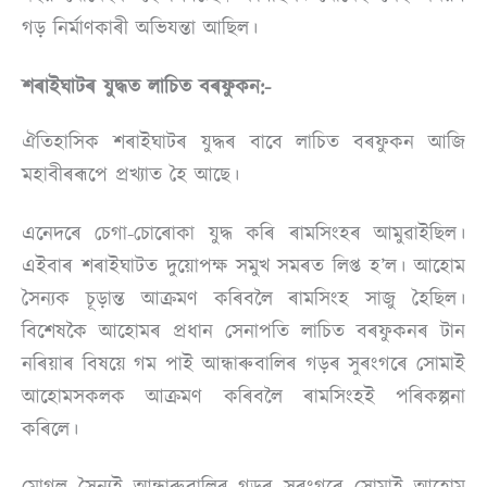
গড় নিৰ্মাণকাৰী অভিযন্তা আছিল।
শৰাইঘাটৰ যুদ্ধত লাচিত বৰফুকন:-
ঐতিহাসিক শৰাইঘাটৰ যুদ্ধৰ বাবে লাচিত বৰফুকন আজি
মহাবীৰৰূপে প্ৰখ্যাত হৈ আছে।
এনেদৰে চেগা-চোৰোকা যুদ্ধ কৰি ৰামসিংহৰ আমুৱাইছিল।
এইবাৰ শৰাইঘাটত দুয়োপক্ষ সমুখ সমৰত লিপ্ত হ’ল। আহোম
সৈন্যক চূড়ান্ত আক্ৰমণ কৰিবলৈ ৰামসিংহ সাজু হৈছিল।
বিশেষকৈ আহোমৰ প্ৰধান সেনাপতি লাচিত বৰফুকনৰ টান
নৰিয়াৰ বিষয়ে গম পাই আন্ধাৰুবালিৰ গড়ৰ সুৰংগৰে সোমাই
আহোমসকলক আক্ৰমণ কৰিবলৈ ৰামসিংহই পৰিকল্পনা
কৰিলে।