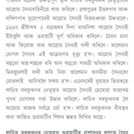
পাজৰৰ অনেক গুৰুত্বপূৰ্ণ স্থান লাচিত বৰফুকনৰ নেতৃত্বাধীন
আহোম সৈন্যবাহিনীয়ে লাভ কৰিলে। ব্ৰহ্মপুত্ৰৰ উত্তৰপাৰ আৰু
দক্ষিণপাৰ দুয়োপাৰেই আহোম সৈন্যই বিজয়ধ্বজা উৰুৱালে।
১৬৬৭ খ্ৰীষ্টাব্দৰ ২ নৱেম্বৰৰ দিনা মাজনিশা আহোম সৈন্যই
ইটাখুলি আৰু গুৱাহাটী দুৰ্গ অধিকাৰ কৰিলে। চৈয়দ চানা
আৰু ফিৰোজ খাক আহোম সৈন্যই বন্দী কৰিলে। ভালেমান
মোগল সৈন্যৰ এই আক্ৰমণত মৃত্যু হ’ল। আহোম সৈন্যই
বহুতো অস্ত্ৰ-শস্ত্ৰকে ধৰি আন বহুতো সামগ্ৰী অধিকাৰ কৰিলে।
মিৰজুমলাই বন্দী কৰি নিয়া ভালেমান অসমীয়া সৈন্যকো
মোকলাই আনিবলৈ সক্ষম হ’ল। এনেদৰেই দুমাহৰ ভিতৰতে
লাচিত বৰফুকনৰ নেতৃত্বত আহোম সৈন্যই হেৰোৱা ৰাজ্যখণ্ড
পুনৰ মোগলৰ পৰা উদ্ধাৰ কৰিলে। লাচিত বৰফুকনক লৈ
আহোম ৰাজ্যৰ সৰ্বত্ৰে চৰ্চা হ’ল। লাচিত বৰফুকনৰ বীৰত্বৰ
কথা আজিও গুৱাহাটীৰ শিলৰ স্তম্ভত লিখিত আছে।
লাচিত বৰফুকনৰ নেতৃত্বত গুৱাহাটীৰ প্ৰশাসনৰ লগতে সৈন্য