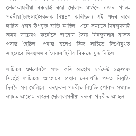
দোলাকাষৰীয়া বৰুৱাই ৰজা দোলাত যাওঁতে ৰজাৰ পালি-
পহৰীয়া(চাওদাং)সকলক নিয়ন্ত্ৰণ কৰিছিল। এই পদৰ বাবে
লাচিত এজন উপযুক্ত ব্যক্তি আছিল। এনে সময়তে মিৰজুমলাই
অসম আক্ৰমণ কৰোঁতে আহোম সৈন্য মিৰজুমলাৰ হাতত
পৰাস্ত হৈছিল। পৰাস্ত হলেও কিন্তু লাচিতে দিখৌমুখত
সাহসেৰে মিৰজুমলাৰ সৈন্যবাহিনীৰ বিৰুদ্ধে যুদ্ধ দিছিল।
লাচিতৰ গুণবোৰলৈ লক্ষ্য কৰি আহোম স্বৰ্গদেউ চক্ৰধ্বজ
সিংহই লাচিতক আহোমৰ প্ৰধান সেনাপতি পদত নিযুক্তি
দিবলৈ মন মেলিলে। বৰফুকন পদবীত নিযুক্তি পোৱাৰ সময়ত
লাচিত আহোম ৰাজ্যৰ দোলাকাষৰীয়া বৰুৱা পদবীত আছিল।