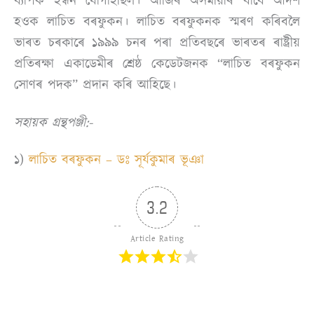
ব্যাপক ইন্ধন যোগাইছিল। আজিৰ অসমীয়াৰ বাবে আদৰ্শ
হওক লাচিত বৰফুকন। লাচিত বৰফুকনক স্মৰণ কৰিবলৈ
ভাৰত চৰকাৰে ১৯৯৯ চনৰ পৰা প্ৰতিবছৰে ভাৰতৰ ৰাষ্ট্ৰীয়
প্ৰতিৰক্ষা একাডেমীৰ শ্ৰেষ্ঠ কেডেটজনক “লাচিত বৰফুকন
সোণৰ পদক” প্ৰদান কৰি আহিছে।
সহায়ক গ্ৰন্থপঞ্জী:-
১)
লাচিত বৰফুকন – ডঃ সূৰ্যকুমাৰ ভূঞা
3.2
Article Rating