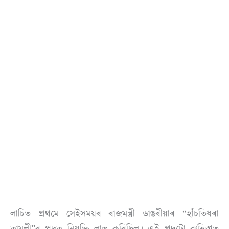
লাচিত প্ৰথমে সেইসময়ৰ ৰাজমন্ত্ৰী ডাঙৰীয়াৰ “হাঁচতিধৰা