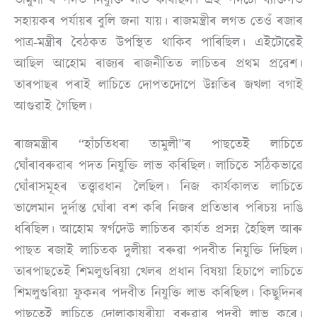
তামুলী”ৰ পদত নিযুক্তি লাভ কৰিছিল। এই পদটো ব্যক্তিগত
সহায়কৰ পৰ্যায়ৰ বুলি জনা যায়। ৰাজমন্ত্ৰীৰ লগত তেওঁ ৰজাৰ
পাত্ৰ-মন্ত্ৰীৰ বৈঠকত উপস্থিত থাকিব পাৰিছিল। এইটোৱেই
আছিল আহোম ৰাজ্যৰ ৰাজনীতিত লাচিতৰ প্ৰথম প্ৰৱেশ।
তাৰপাছৰ পৰাই লাচিতে দোপতদোপে উন্নতিৰ জখলা বগাই
আগুৱাই গৈছিল।
ৰাজমন্ত্ৰীৰ “হাঁচতিধৰা তামুলী”ৰ পাছতেই লাচিতে
ঘোঁৰাবৰুৱাৰ পদত নিযুক্তি লাভ কৰিছিল। লাচিতে সঠিকভাৱে
ঘোঁৰাসমূহৰ তত্ত্বাৱধান লৈছিল। নিজ কাৰ্যকালত লাচিতে
ভালেমান দুৰ্দান্ত ঘোঁৰা বশ কৰি নিজৰ প্ৰতিভাৰ পৰিচয় দাঙি
ধৰিছিল। আহোম স্বৰ্গদেউ লাচিতৰ কাৰ্যত প্ৰসন্ন হৈছিল আৰু
পাছত ৰজাই লাচিতক দুলীয়া বৰুৱা পদবীত নিযুক্তি দিছিল।
তাৰপাছতেই শিমলুগুৰিয়া খেলৰ প্ৰধান বিষয়া হিচাপে লাচিতে
শিমলুগুৰিয়া ফুকনৰ পদবীত নিযুক্তি লাভ কৰিছিল। কিছুদিনৰ
পাছতেই লাচিতে দোলাকাষৰীয়া বৰুৱাৰ পদবী লাভ কৰে।