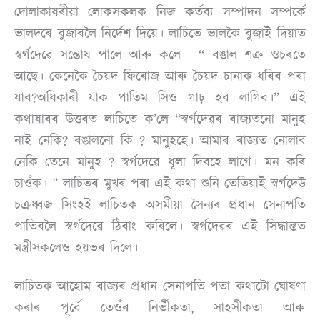
দোলাকাষৰীয়া লোকসকলক নিজ কৰ্তব্য সম্পাদন সম্পৰ্কে
ভালদৰে বুজাবলৈ নিৰ্দেশ দিয়ে। লাচিতে ভালকৈ বুজাই দিয়াত
স্বৰ্গদেৱে সন্তোষ পালে আৰু কলে— “ বঙাল শত্ৰু ওচৰতে
আছে। কেনেকৈ চৈয়দ ফিৰােজ আৰু চৈয়দ চানাক ধৰিব পৰা
যাব?অধিকাৰী যাক পাতিম সিও গাঢ় হব লাগিব।” এই
কথাষাৰৰ উত্তৰত লাচিতে ক’লে “স্বৰ্গদেৱৰ ৰাজ্যতনাে মানুহ
নাই নেকি? বঙালনাে কি ? মানুহহে। আমাৰ ৰাজ্যত নােলাব
নেকি তেনে মানুহ ? স্বৰ্গদেৱে ধূলা দিবহে লাগে। মন কৰি
চাওঁক। ” লাচিতৰ মুখৰ পৰা এই কথা শুনি তেতিয়াই স্বৰ্গদেউ
চক্ৰধ্বজ সিংহই লাচিতক অসমীয়া সৈন্যৰ প্রধান সেনাপতি
পাতিবলৈ স্বৰ্গদেৱে ঠিৰাং কৰিলে। স্বৰ্গদেৱৰ এই সিদ্ধান্তত
মন্ত্রীসকলেও হয়ভৰ দিলে।
লাচিতক আহোম ৰাজ্যৰ প্ৰধান সেনাপতি পতা কথাটো ঘােষণা
কৰাৰ পূর্বে তেওঁৰ নিৰ্ভীকতা, সাহসীকতা আৰু