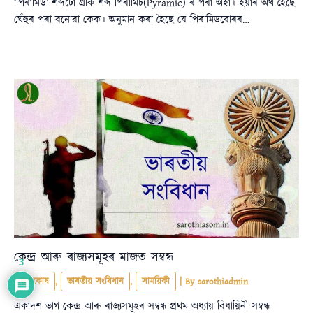
‘পিৰামিড’ শব্দটো গ্ৰীক শব্দ পিৰামিচ(Pyramic) ৰ পৰা অহা। ইয়াৰ অৰ্থ হৈছে
ঘেঁহুৰ পৰা বনোৱা কেক। অনুমান কৰা হৈছে যে পিৰামিডবোৰৰ…
কেন্দ্ৰ আৰু ৰাজ্যসমূহৰ মাজত সম্বন্ধ
3
তথ্যকোষ
,
ভাৰতীয় সংবিধান
,
সাময়িকী
| By
sarothiadmin
একাদশ ভাগ কেন্দ্ৰ আৰু ৰাজ্যসমূহৰ সম্বন্ধ প্রথম অধ্যায় বিধায়িনী সম্বন্ধ