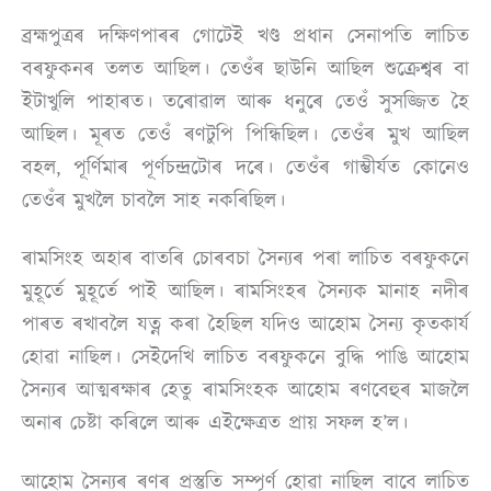
ব্ৰহ্মপুত্ৰৰ দক্ষিণপাৰৰ গােটেই খণ্ড প্ৰধান সেনাপতি লাচিত
বৰফুকনৰ তলত আছিল। তেওঁৰ ছাউনি আছিল শুক্রেশ্বৰ বা
ইটাখুলি পাহাৰত। তৰােৱাল আৰু ধনুৰে তেওঁ সুসজ্জিত হৈ
আছিল। মূৰত তেওঁ ৰণটুপি পিন্ধিছিল। তেওঁৰ মুখ আছিল
বহল, পূর্ণিমাৰ পূৰ্ণচন্দ্ৰটোৰ দৰে। তেওঁৰ গাম্ভীৰ্যত কোনেও
তেওঁৰ মুখলৈ চাবলৈ সাহ নকৰিছিল।
ৰামসিংহ অহাৰ বাতৰি চোৰবচা সৈন্যৰ পৰা লাচিত বৰফুকনে
মুহূর্তে মুহূর্তে পাই আছিল। ৰামসিংহৰ সৈন্যক মানাহ নদীৰ
পাৰত ৰখাবলৈ যত্ন কৰা হৈছিল যদিও আহোম সৈন্য কৃতকার্য
হোৱা নাছিল। সেইদেখি লাচিত বৰফুকনে বুদ্ধি পাঙি আহোম
সৈন্যৰ আত্মৰক্ষাৰ হেতু ৰামসিংহক আহোম ৰণবেহুৰ মাজলৈ
অনাৰ চেষ্টা কৰিলে আৰু এইক্ষেত্ৰত প্ৰায় সফল হ’ল।
আহোম সৈন্যৰ ৰণৰ প্ৰস্তুতি সম্পূৰ্ণ হোৱা নাছিল বাবে লাচিত