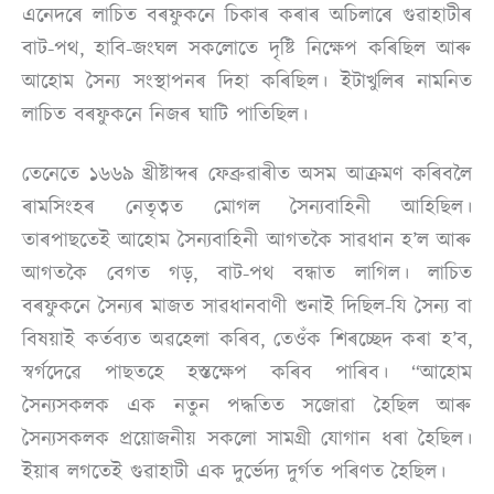
এনেদৰে লাচিত বৰফুকনে চিকাৰ কৰাৰ অচিলাৰে গুৱাহাটীৰ
বাট-পথ, হাবি-জংঘল সকলোতে দৃষ্টি নিক্ষেপ কৰিছিল আৰু
আহোম সৈন্য সংস্থাপনৰ দিহা কৰিছিল। ইটাখুলিৰ নামনিত
লাচিত বৰফুকনে নিজৰ ঘাটি পাতিছিল।
তেনেতে ১৬৬৯ খ্ৰীষ্টাব্দৰ ফেব্ৰুৱাৰীত অসম আক্ৰমণ কৰিবলৈ
ৰামসিংহৰ নেতৃত্বত মোগল সৈন্যবাহিনী আহিছিল।
তাৰপাছতেই আহোম সৈন্যবাহিনী আগতকৈ সাৱধান হ’ল আৰু
আগতকৈ বেগত গড়, বাট-পথ বন্ধাত লাগিল। লাচিত
বৰফুকনে সৈন্যৰ মাজত সাৱধানবাণী শুনাই দিছিল-যি সৈন্য বা
বিষয়াই কৰ্তব্যত অৱহেলা কৰিব, তেওঁক শিৰচ্ছেদ কৰা হ’ব,
স্বৰ্গদেৱে পাছতহে হস্তক্ষেপ কৰিব পাৰিব। “আহোম
সৈন্যসকলক এক নতুন পদ্ধতিত সজোৱা হৈছিল আৰু
সৈন্যসকলক প্ৰয়োজনীয় সকলো সামগ্ৰী যোগান ধৰা হৈছিল।
ইয়াৰ লগতেই গুৱাহাটী এক দুৰ্ভেদ্য দুৰ্গত পৰিণত হৈছিল।