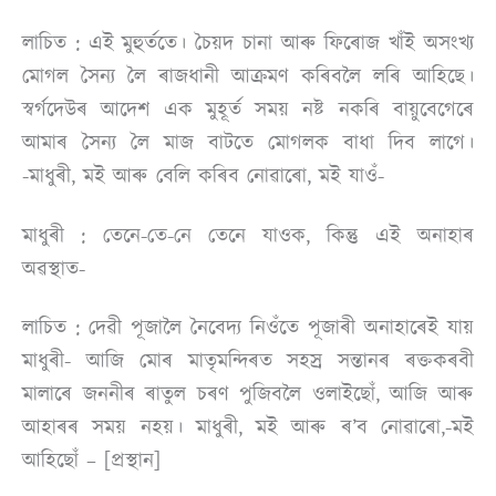
লাচিত : এই মুহুৰ্ততে। চৈয়দ চানা আৰু ফিৰােজ খাঁই অসংখ্য
মােগল সৈন্য লৈ ৰাজধানী আক্রমণ কৰিবলৈ লৰি আহিছে।
স্বৰ্গদেউৰ আদেশ এক মুহূর্ত সময় নষ্ট নকৰি বায়ুবেগেৰে
আমাৰ সৈন্য লৈ মাজ বাটতে মােগলক বাধা দিব লাগে।
-মাধুৰী, মই আৰু বেলি কৰিব নােৱাৰো, মই যাওঁ-
মাধুৰী : তেনে-তে-নে তেনে যাওক, কিন্তু এই অনাহাৰ
অৱস্থাত-
লাচিত : দেৱী পূজালৈ নৈবেদ্য নিওঁতে পূজাৰী অনাহাৰেই যায়
মাধুৰী- আজি মােৰ মাতৃমন্দিৰত সহস্র সন্তানৰ ৰক্তকৰবী
মালাৰে জননীৰ ৰাতুল চৰণ পুজিবলৈ ওলাইছোঁ, আজি আৰু
আহাৰৰ সময় নহয়। মাধুৰী, মই আৰু ৰ’ব নােৱাৰো,-মই
আহিছোঁ – [প্ৰস্থান]