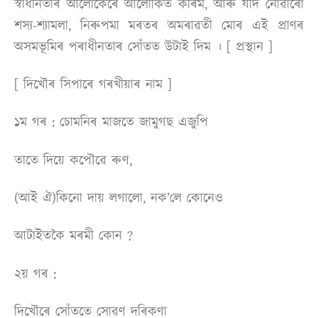
স্বাধীনতাৰ আলােকেৰে আলােকিত কৰিম, আৰু যদি নােৱাৰোঁ
শস্য-শ্যামলা, নিৰুপমা মৰতৰ অমৰাৱতী মােৰ এই প্ৰাণৰ
অসমভূমিৰ পৰাধীনতাৰ সোঁতত উটাই দিম । [ প্ৰস্থান ]
[ দিখৌৰ সিপাৰে গৰখীয়াৰ নাম ]
১ম গৰ : চোমনিৰ মাজতে
জামুগছ এজুপি
তাতে দিয়ে কপৌৱে ৰুণ,
(আই ঐ)কিনাে দায় লগালো, নক’লে কোনেও
আটাইতকৈ মৰমী কোন ?
২য় গৰ :
দিখৌৰে সোঁততে
সােৱণ দৰিকণা