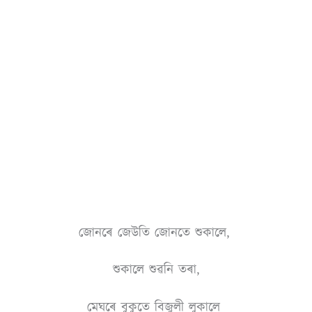
জোনৰে জেউতি জোনতে শুকালে,
শুকালে শুৱনি তৰা,
মেঘৰে বুকুতে বিজুলী লুকালে