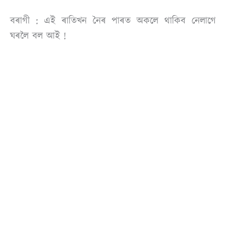
বৰাগী : এই ৰাতিখন নৈৰ পাৰত অকলে থাকিব নেলাগে
ঘৰলৈ বল আই !