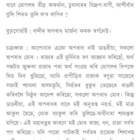
বাবে মােগলৰ তীব্ৰ ককৰ্থনা, চুবাদাৰৰ বিদ্ৰূপ-বাণী, আশীর্বাদ
বুলি শিৰত তুলি ল’ব লাগিব ?
বুঢ়াগােহাঁই : বন্দীৰ অপৰাধ মার্জনা কৰক স্বৰ্গদেউ।
চক্ৰধ্বজ : আপােনাৰ একো অপৰাধ নাই ডাঙৰীয়া, সকলাে
অপৰাধ মােৰ । ৰাজ্যৰ এই দুর্দিনত ৰণ আহ্বান কৰিছোঁ, অর্থ
সঙ্কটত জুৰুলা প্ৰজাৰ পৰা অর্থ সংগ্রহ কৰি মােগলৰ বিপক্ষে
থিয় দিব খুজিছো, ব্যাধি প্রপীড়িত প্ৰজাক ৰণুৱা সাজেৰে
সজাই শ্যামলা অসমভূমি, সিহঁতৰ বুকুৰ তেজেৰে ৰাঙলী
কৰিবলৈ নিষ্ঠুৰ আদেশ কৰিছো, সকলাে অপৰাধ মােৰ। কিন্তু
ডাঙৰীয়া, এই অপৰাধৰ বাবে মই অনুতপ্ত নহওঁ, মই মাত্র
আকুল হৈছে, মােক ব্যাকুল কৰি তুলিছে-স্বাধীনতা শ্যমন্তক
মণিয়ে। এই মহাৰত্নৰ কাৰণে মই মােৰ ৰাজ্য, ধন, প্রজা সর্বস্ব
পণ কৰিছো। যদি পাৰো পাটকাই পৰ্বতৰ প্রত্যেক শিলাখণ্ড