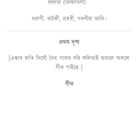
ললিতা (ভিক্ষাৰিণী)
বৰাগী, কটকী, প্ৰহৰী, গৰখীয়া আদি।
প্রথম দৃশ্য
[এন্ধাৰ ৰাতি দিখৌ নৈৰ পাৰত বহি ললিতাই অকলে অকলে
গীত গাইছে ]
গীত