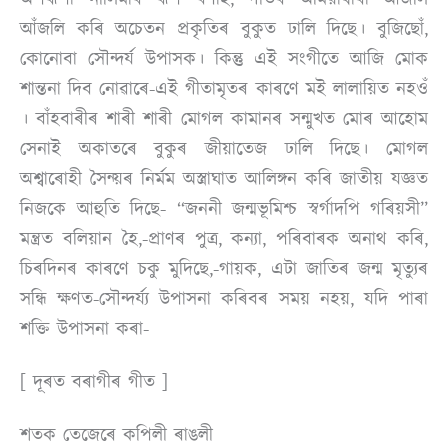
আঁজলি কৰি অচেতন প্ৰকৃতিৰ বুকুত ঢালি দিছে। বুজিছোঁ,
কোনােবা সৌন্দৰ্য উপাসক। কিন্তু এই সংগীতে আজি মােক
শান্তনা দিব নােৱাৰে-এই গীতামৃতৰ কাৰণে মই লালায়িত নহওঁ
। বাঁহবাৰীৰ শাৰী শাৰী মােগল কামানৰ সন্মুখত মােৰ আহােম
সেনাই অকাতৰে বুকুৰ জীয়াতেজ ঢালি দিছে। মােগল
অশ্বাৰো
হী
সৈন্য়ৰ নিৰ্মম অস্ত্রাঘাত আলিঙ্গন কৰি জাতীয় যজ্ঞত
নিজকে আহুতি দিছে- “জননী জন্মভূমিশ্চ স্বর্গাদপি গৰিয়সী”
মন্ত্ৰত বলিয়ান হৈ,-প্ৰাণৰ পুত্র, কন্যা, পৰিবাৰক অনাথ কৰি,
চিৰদিনৰ কাৰণে চকু মুদিছে,-গায়ক, এটা জাতিৰ জন্ম মৃত্যুৰ
সন্ধি ক্ষণত-সৌন্দৰ্য্য উপাসনা কৰিবৰ সময় নহয়, যদি পাৰা
শক্তি উপাসনা কৰা-
[ দূৰত বৰাগীৰ গীত ]
শতক তেজেৰে কপিলী ৰাঙলী