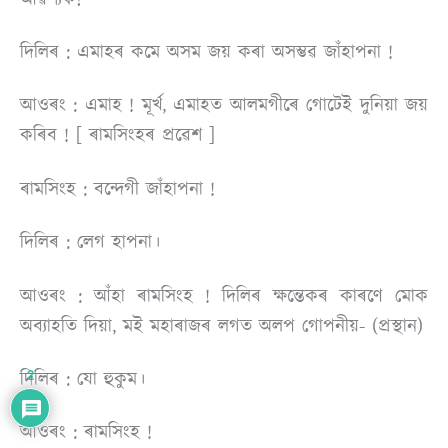
দিলিৰ : এমাহৰ কমে অসম জয় কৰা অসম্ভৱ জাঁহাপনা !
আওৰং : এমাহ ! মূৰ্খ, এমাহত আলমগীৰে গােটেই দুনিয়া জয়
কৰিব ! [ ৰামসিংহৰ প্ৰৱেশ ]
ৰামসিংহ : বন্দেগী জাঁহাপনা !
দিলিৰ : লেগ হাপনা।
আওৰং : আঁহা ৰামসিংহ ! দিলিৰ ক্ষন্তেকৰ কাৰণে মোক
অব্যাহতি দিয়া, মই মহাৰাজৰ লগত অলপ গােপনীয়- (প্ৰস্থান)
দিলিৰ : যাে হুকুম।
2
আওৰং : ৰামসিংহ !