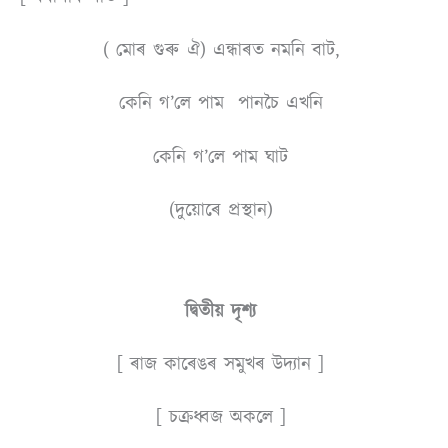
( মােৰ গুৰু ঐ) এন্ধাৰত নমনি বাট,
কেনি গ’লে পাম পানচৈ এখনি
কেনি গ’লে পাম ঘাট
(দুয়োৰে প্ৰস্থান)
দ্বিতীয় দৃশ্য
[ ৰাজ কাৰেঙৰ সমুখৰ উদ্যান ]
[ চক্ৰধ্বজ অকলে ]