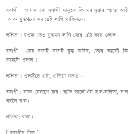
বৰাগী : আমাৰ নাে বৰাগী মানুহৰ কি ঘৰ-দুৱাৰ আছে আই
-আৰু যুদ্ধখনাে সদায়েই লাগি থাকিবনে।
ললিতা : হওক তেও যুদ্ধখন লাগি মােৰ এটা কাম ওলাল
বৰাগী : হেৰ ৰজাই ৰজাই যুদ্ধ কৰিব, তােৰ আকৌ কি
কামটো ওলাল ?
ললিতা : ওলাইছে এটা, এতিয়া নকওঁ –
বৰাগী : বাৰু নেলাগে কব। ৰাতি ভালেখিনি হ’ল-ললিতা, ব’ল
ঘৰলৈ ব’ল।
ললিতা: ব’লা।
[ বৰাগীৰ গীত ]