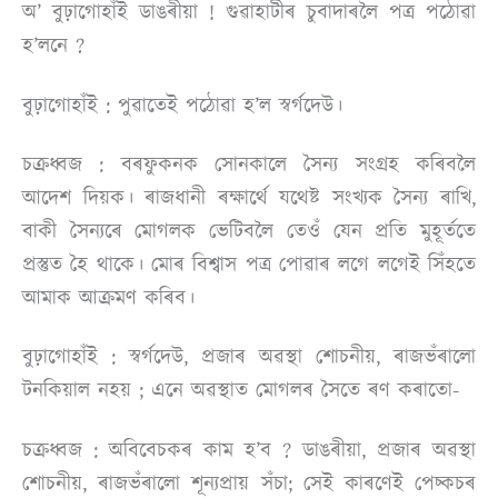
অ’ বুঢ়াগােহাঁই ডাঙৰীয়া ! গুৱাহাটীৰ চুবাদাৰলৈ পত্র পঠোৱা
হ’লনে ?
বুঢ়াগােহাঁই : পুৱাতেই পঠোৱা হ’ল স্বৰ্গদেউ।
চক্ৰধ্বজ : বৰফুকনক সােনকালে সৈন্য সংগ্ৰহ কৰিবলৈ
আদেশ দিয়ক। ৰাজধানী ৰক্ষার্থে যথেষ্ট সংখ্যক সৈন্য ৰাখি,
বাকী সৈন্যৰে মােগলক ভেটিবলৈ তেওঁ যেন প্রতি মুহূর্ততে
প্ৰস্তুত হৈ থাকে। মােৰ বিশ্বাস পত্র পােৱাৰ লগে লগেই সিঁহতে
আমাক আক্রমণ কৰিব।
বুঢ়াগােহাঁই : স্বৰ্গদেউ, প্ৰজাৰ অৱস্থা শােচনীয়, ৰাজভঁৰালাে
টনকিয়াল নহয় ; এনে অৱস্থাত মােগলৰ সৈতে ৰণ কৰাতাে-
চক্ৰধ্বজ : অবিবেচকৰ কাম হ’ব ? ডাঙৰীয়া, প্ৰজাৰ অৱস্থা
শোচনীয়, ৰাজভঁৰালো শূন্যপ্ৰায় সঁচা; সেই কাৰণেই পেচ্কচৰ