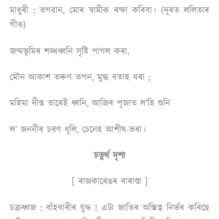
মাধুৰী : ভগৱান, মােৰ স্বামীক ৰক্ষা কৰিবা। (দূৰত ললিতাৰ
গীত
)
জম্মভূমিৰ শঙ্খধ্বনি সৃষ্টি পাগল কৰা,
মৌন আকাশ তৰুণ তপন, মুগ্ধ বতাহ ধৰা ;
মহিমা দীপ্ত তাৰেই ধ্বনি, আজিৰ পূজাত ল’হি শু
নি
ল’ জননীৰ চৰণ ধূলি, চেনেহ আশীষ-ভৰা।
চতুর্থ দৃশ্য
[ ৰাজকাৰেঙৰ বাৰাণ্ডা ]
চক্ৰধ্বজ : বাঁহবাৰীৰ যুদ্ধ ! এটা জাতিৰ অস্তিত্ব নির্ভৰ কৰিছে