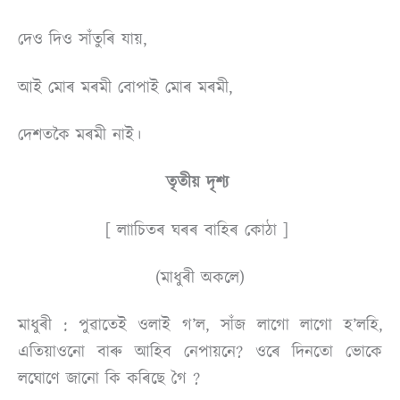
দেও দিও সাঁতুৰি যায়,
আই মােৰ মৰমী
বােপাই মােৰ মৰমী,
দেশতকৈ মৰমী নাই।
তৃতীয় দৃশ্য
[ লাাচিতৰ ঘৰৰ বাহিৰ কোঠা ]
(মাধুৰী অকলে)
মাধুৰী : পুৱাতেই ওলাই গ’ল, সাঁজ লাগাে লাগাে হ’লহি,
এতিয়াওনাে বাৰু আহিব নেপায়নে? ওৰে দিনতাে ভােকে
লঘােণে জানাে কি কৰিছে গৈ ?