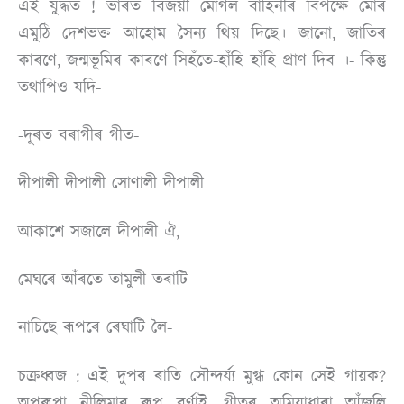
এই যুদ্ধত ! ভাৰত বিজয়ী মােগল বাহিনীৰ বিপক্ষে মােৰ
এমুঠি দেশভক্ত আহােম সৈন্য থিয় দিছে। জানাে, জাতিৰ
কাৰণে, জন্মভূমিৰ কাৰণে সিহঁতে-হাঁহি হাঁহি প্রাণ দিব ।- কিন্তু
তথাপিও যদি-
-দূৰত বৰাগীৰ গীত-
দীপালী দীপালী সােণালী দীপালী
আকাশে সজালে দীপালী ঐ,
মেঘৰে আঁৰতে তামুলী তৰাটি
নাচিছে ৰূপৰে ৰেঘাটি লৈ-
চক্ৰধ্বজ : এই দুপৰ ৰাতি সৌন্দৰ্য্য মুগ্ধ কোন সেই গায়ক?
অপৰূপা নীলিমাৰ ৰূপ বৰ্ণাই, গীতৰ অমিয়াধাৰা আঁজলি