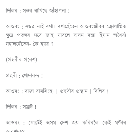
দিলিৰ : সম্ভৱ ৰাখিছে জাঁহাপনা !
আওৰং : সম্ভৱ নাই ৰখা। ৰখাহেঁতেন আওৰংজীবৰ ক্রোধাগ্নিত
ক্ষুদ্র পতঙ্গৰ দৰে জাহ যাবলৈ অসম ৰজা ইমান অধৈৰ্য্য
নহ’লহেঁতেন- কৈ হ্যায় ?
(প্ৰহৰীৰ প্রবেশ)
প্ৰহৰী : খােদাবন্দ !
আওৰং : ৰাজা ৰামসিংহ- [ প্ৰহ
ৰী
ৰ প্ৰস্থান ] দিলিৰ !
দিলিৰ : সম্রাট !
আওৰং : গােটেই অসম দেশ জয় কৰিবলৈ কেই ঘণ্টাৰ
আৱশ্যক?