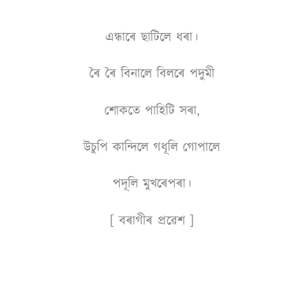
এন্ধাৰে ছাটিলে ধৰা।
ৰৈ ৰৈ বিনালে বিলৰে পদুমী
শােকতে পাহিটি সৰা,
উচুপি কান্দিলে গধূলি গােপালে
পদূলি মুখৰেপৰা।
[ বৰাগীৰ প্ৰৱেশ ]