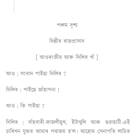
পঞ্চম দৃশ্য
দিল্লীৰ ৰাজপ্রাসাদ
[ আওৰংজীৱ আৰু দিলিৰ খাঁ ]
আও : সংবাদ পাইছা দিলিৰ ?
দিলিৰ : পাইছে জাঁহাপনা !
আও : কি পাইছা ?
দিলিৰ : বাঁহবা
ৰী
-কাজলীমুখ, ইটাখুলি আৰু গুৱাহাটী-এই
চাৰিখন যুদ্ধত আমাৰ পৰাজয় হ’ল। আহােম সেনাপতি লাচিত