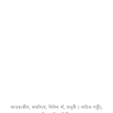
আওৰংজীব, ৰামসিংহ, দিলিৰ খাঁ, মাধুৰী ( লাচিত-প
ত্নী
),