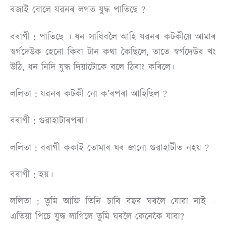
ৰজাই বোলে যৱনৰ লগত যুদ্ধ পাতিছে ?
বৰাগী : পাতিছে । ধন সাধিবলৈ আহি যৱনৰ কটকীয়ে আমাৰ
স্বৰ্গদেউক হেনাে কিবা টান কথা কৈছিলে, তাতে স্বৰ্গদেউৰ খং
উঠি, ধন নিদি যুদ্ধ দিয়াটোকে বলে ঠিৰাং কৰিলে।
ললিতা : যৱনৰ কটকী নাে ক’ৰপৰা আহিছিল ?
বৰাগী : গুৱাহাটাৰপৰা।
ললিতা : বৰাগী ককাই তােমাৰ ঘৰ জানাে গুৱাহাটীত নহয় ?
বৰাগী : হয়।
ললিতা : তুমি আজি তিনি চাৰি বছৰ ঘৰলৈ যােৱা নাই –
এতিয়া পিচে যুদ্ধ লাগিলে তুমি ঘৰলৈ কেনেকৈ যাবা?