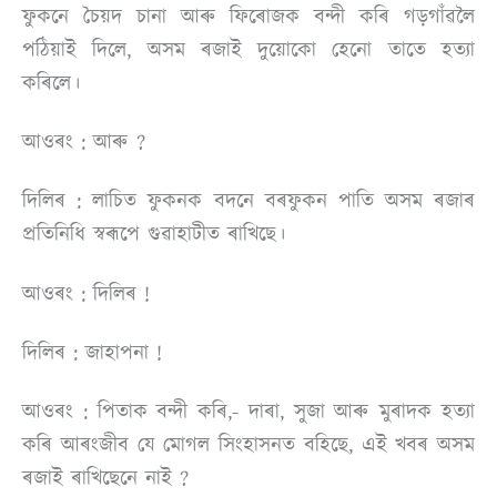
ফুকনে চৈয়দ চানা আৰু ফিৰােজক বন্দী কৰি গড়গাঁৱলৈ
পঠিয়াই দিলে, অসম ৰজাই দুয়ােকো হেনো তাতে হত্যা
কৰিলে।
আওৰং : আৰু ?
দিলিৰ : লাচিত ফুকনক বদনে বৰফুকন পাতি অসম ৰজাৰ
প্রতিনিধি স্বৰূপে গুৱাহাটীত ৰাখিছে।
আওৰং : দিলিৰ !
দিলিৰ : জাহাপনা !
আওৰং : পিতাক বন্দী কৰি,- দাৰা, সুজা আৰু মুৰাদক হত্যা
কৰি আৰংজীব যে মােগল সিংহাসনত বহিছে, এই খবৰ অসম
ৰজাই ৰাখিছেনে নাই ?