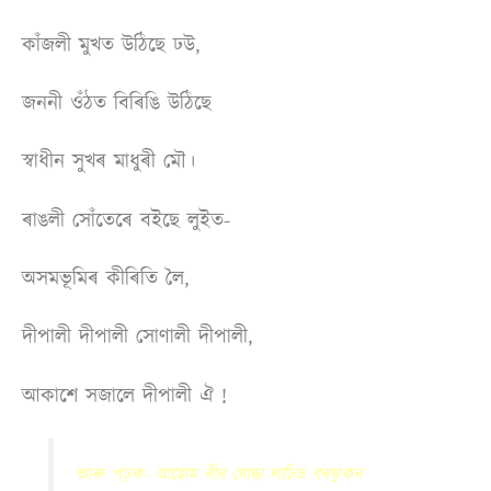
কাঁজলী মুখত উঠিছে ঢউ
,
জননী ওঁঠত বিৰিঙি উঠিছে
স্বাধীন সুখৰ মাধুৰী মৌ।
ৰাঙলী সোঁতেৰে বইছে লুইত-
অসমভূমিৰ কীৰিতি লৈ,
দীপালী দীপালী সােণালী দীপালী,
আকাশে সজালে দীপালী ঐ !
আৰু পঢ়ক-
আহোম বীৰ যোদ্ধা লাচিত বৰফুকন