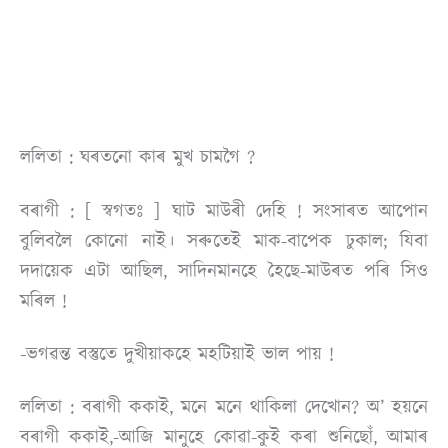
ললিতা : ঘৰতনাে কাৰ মুখ চামগৈ ?
বৰাগী : [ স্বগতঃ ] ঘাট মাউৰী দেহি ! সংসাৰত আপােন
বুলিবলৈ কোনাে নাই। সৰুতেই মাক-বাপেক ঢুকাল; যিবা
দদায়েক এটা আছিল, সাদিনমানহে হৈছে-মাউৰত পৰি সিও
মৰিল !
-ভগৱন্ত বস্তুতে দুখীয়াকহে মহটিয়াই ভাল পায় !
ললিতা : বৰাগী ককাই, মনে মনে থাকিলা দেখােন? অ’ হয়নে
বৰাগী ককাই,-আজি মানুহে কোৱা-কুই কৰা শুনিছোঁ, আমাৰ