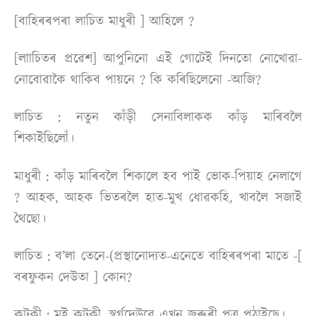
[বাহিৰৰপৰা লাচিত মাধু
ৰী ]
আহিলে ?
[লাাচিতৰ প্ৰৱেশ] আপুনিনাে এই গােটেই দিনতাে নোখােৱা-
নােবােৱাকৈ থাকিব পায়নে ? কি কৰিছিলেনো -আজি?
লাচিত : নতুন কাঁড়ী সেনাবিলাকক কাঁড় মাৰিবলৈ
শিকাইছিলোঁ।
মাধুৰী : কাঁড় মাৰিবলৈ শিকালে হব পাই ভােক-পিয়াহ নেলাগে
? আহক, আহক ভিতৰলৈ হাত-মুখ ধোৱকহি, খাবলৈ সজাই
থৈছো।
লাচিত : ব’লা তেনে-(প্রস্থানােদ্যত-এনেতে বাহিৰৰপৰা মাতে -[
বৰফুকন দেউতা ] কোন?
কটকী : মই কটকী, স্বৰ্গদেউৱে এখন জৰুৰী পত্ৰ পঠাইছে।