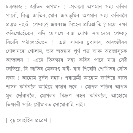
চক্ৰধ্বজ : জাতিৰ অপমান ! -সকলো অপমান সহ্য কৰিব
পাৰোঁ, কিন্তু জাতিৰ,-মােৰ জম্মভূমিৰ অপমান সহ্য কৰিবলৈ
প্রস্তুত নহওঁ। পেচ্কচ্? জয়ধ্বজ সিংহৰ প্রতিশ্রুতি ? ময়াে ৰক্ষা
কৰিলােহেঁতেন, যদি মােগলে ৰাজ যােগ্য সম্মানেৰে পেচ্কচ্
বিচাৰি পঠালেহেঁতেন !- এটা সামান্য চুবাদাৰ, আৰংজীবৰ
গােলামৰো গােলাম, তাৰ অহঙ্কাৰ পূর্ণ পত্ৰ আৰু অৱজ্ঞাসূচক
আস্ফালন ! -এনে তিৰস্কাৰ সহ্য কৰিব পাৰে মাত্র সেই
জাতিয়ে, যি জাতিৰ মেৰুদণ্ড নাই- যাৰ শিৰেদি শােণিতৰ সোঁত
নবয় ! আহােম দুর্বল নহয়। পৰাক্ৰমী আহােম জাতিয়ে ৰাজ্য
শাসন কৰিবলৈ আহিছে ৰজাৰ দৰে । মােগল শক্তিৰ আগত
মূৰ দোঁৱাবলৈ, মােগলৰ বিদ্রূপ বহন কৰিবলৈ, আহােমে
ভিক্ষাৰী সাজি সৌমাৰত সােমােৱাহি নাই।
[ বুঢ়াগােহাঁইৰ প্ৰৱেশ ]