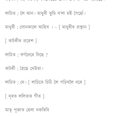
লাচিত : লৈ আন। মাধুৰী তুমি ব’লা মই গৈছোঁ।
মাধুৰী : সােনকালে আহিব । – [ মাধুৰীৰ প্রস্থান ]
[ কটকীৰ প্ৰৱেশ ]
লাচিত : স্বৰ্গদেৱে দিছে ?
কটকী : হৈছে দেউতা।
লাচিত : দে। [ লাচিতে চিঠি লৈ পঢ়িবলৈ ধৰে ]
[ দূৰত ললিতাৰ গীত ]
মাতৃ পূজাত হেলা নকৰিবি