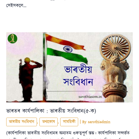
সেইসকলে…
ভাৰতৰ কাৰ্যপালিকা : ভাৰতীয় সংবিধান(৫-ক)
ভাৰতীয় সংবিধান
,
তথ্যকোষ
,
সাময়িকী
| By
sarothiadmin
(কাৰ্যপালিকা ভাৰতীয় সংবিধানৰ অন্যতম গুৰুত্বপূৰ্ণ স্তম্ভ। কাৰ্যপালিকা সন্দৰ্ভত