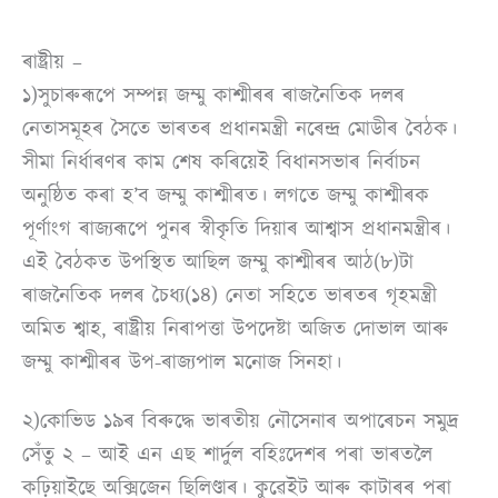
ৰাষ্ট্ৰীয় –
১)সুচাৰুৰূপে সম্পন্ন জম্মু কাশ্মীৰৰ ৰাজনৈতিক দলৰ
নেতাসমূহৰ সৈতে ভাৰতৰ প্ৰধানমন্ত্ৰী নৰেন্দ্ৰ মোডীৰ বৈঠক।
সীমা নিৰ্ধাৰণৰ কাম শেষ কৰিয়েই বিধানসভাৰ নিৰ্বাচন
অনুষ্ঠিত কৰা হ’ব জম্মু কাশ্মীৰত। লগতে জম্মু কাশ্মীৰক
পূৰ্ণাংগ ৰাজ্যৰূপে পুনৰ স্বীকৃতি দিয়াৰ আশ্বাস প্ৰধানমন্ত্ৰীৰ।
এই বৈঠকত উপস্থিত আছিল জম্মু কাশ্মীৰৰ আঠ(৮)টা
ৰাজনৈতিক দলৰ চৈধ্য(১৪) নেতা সহিতে ভাৰতৰ গৃহমন্ত্ৰী
অমিত শ্বাহ, ৰাষ্ট্ৰীয় নিৰাপত্তা উপদেষ্টা অজিত দোভাল আৰু
জম্মু কাশ্মীৰৰ উপ-ৰাজ্যপাল মনোজ সিনহা।
২)কোভিড ১৯ৰ বিৰুদ্ধে ভাৰতীয় নৌসেনাৰ অপাৰেচন সমুদ্ৰ
সেঁতু ২ – আই এন এছ শাৰ্দুল বহিঃদেশৰ পৰা ভাৰতলৈ
কঢ়িয়াইছে অক্সিজেন ছিলিণ্ডাৰ। কুৱেইট আৰু কাটাৰৰ পৰা