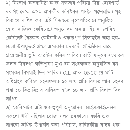
২) নিঃস্বাৰ্থ কৰ্তব্যনিষ্ঠা আৰু সততাৰ পৰিচয় দিয়া হোমগাৰ্ড
বৰসিং বে’ক অসম আৰক্ষীৰ কনিষ্টবল পদলৈ পদোন্নতি। গৃহ
বিভাগে দাখিল কৰা এই সিদ্ধান্তত বৃহস্পতিবাৰে অনুষ্ঠিত
হোৱা ৰাজ্যিক কেবিনেটে অনুমোদন জনায়। ইয়াৰ উপৰিও
কেবিনেট বৈঠকত কেইবাটাও গুৰুত্বপূৰ্ণ সিদ্ধান্তলৈ অহা হয়-
জিলা উপায়ুক্তই গ্ৰাম্য এলেকাৰ চৰকাৰী প্ৰতিষ্ঠানৰ বাবে
প্ৰয়োজনীয় ভূমি আৱন্টন কৰিব পাৰিব। হাতী-মানুহৰ সংঘাতৰ
ফলত দিবলগা ক্ষতিপূৰণ মুখ্য বন সংৰক্ষকৰ অনুমতিত বন
সংমণ্ডল বিষয়াই দিব পাৰিব। OIL আৰু ONGC য়ে মাটি
অধিগ্ৰহণ কৰিলে চহৰাঞ্চলত ১২ লাখ প্ৰতি বিঘাত আৰ চহৰৰ
পৰা ১০ কিঃ মিঃ ৰ বাহিৰত হ’লে ১০ লাখ প্ৰতি বিঘাত দিব
লাগিব।
৩) কেবিনেটৰ এটা গুৰুত্বপূৰ্ণ অনুমোদন- মাইক্ৰফাইনেন্সৰ
সকলো ঋণী মহিলাৰ বোজা নলয় চৰকাৰে। বছৰি এক
লাখৰো অধিক উপাৰ্জন কৰা পৰিয়াল, চাৰিচকীয়া বাহন থকা