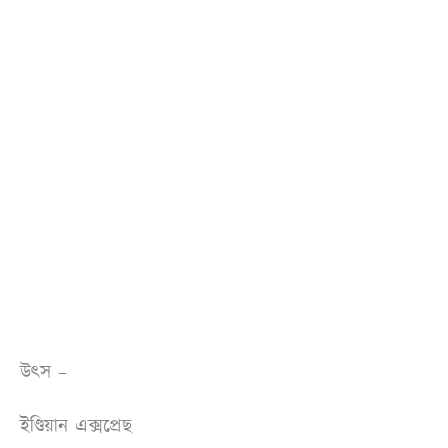
উৎস –
ইণ্ডিয়ান এক্সপ্ৰেছ