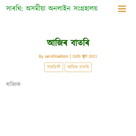
Skip
সাৰথি: অসমীয়া অনলাইন সংগ্ৰহালয়
to
content
আজিৰ বাতৰি
By
sarothiadmin
|
25th জুন 2021
সাময়িকী
আজিৰ বাতৰি
ৰাজ্যিক