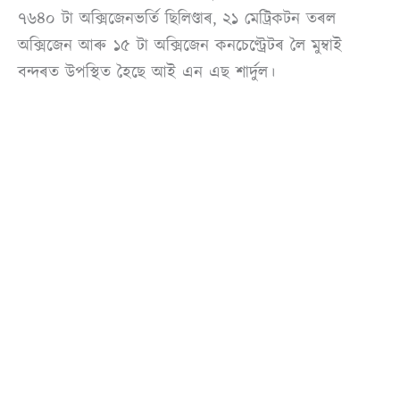
৭৬৪০ টা অক্সিজেনভৰ্তি ছিলিণ্ডাৰ, ২১ মেট্ৰিকটন তৰল
অক্সিজেন আৰু ১৫ টা অক্সিজেন কনচেণ্ট্ৰেটৰ লৈ মুম্বাই
বন্দৰত উপস্থিত হৈছে আই এন এছ শাৰ্দুল।