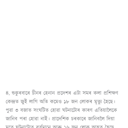
৪. শুকুৰবাৰে চীনৰ হেনান প্ৰদেশৰ এটা সমৰ কলা প্ৰশিক্ষণ
কেন্দ্ৰত জুই লাগি অতি কমেও ১৮ জন লোকৰ মৃত্যু হৈছে।
পুৱা ৩ বজাত সংঘটিত হোৱা ঘটনাটোৰ কাৰণ এতিয়ালৈকে
জানিব পৰা হোৱা নাই। প্ৰাদেশিক চৰকাৰে জানিবলৈ দিয়া
মতে ঘটনাটোত বৰ্তমানে আৰু ১৬ জন লোক আহত হৈছে