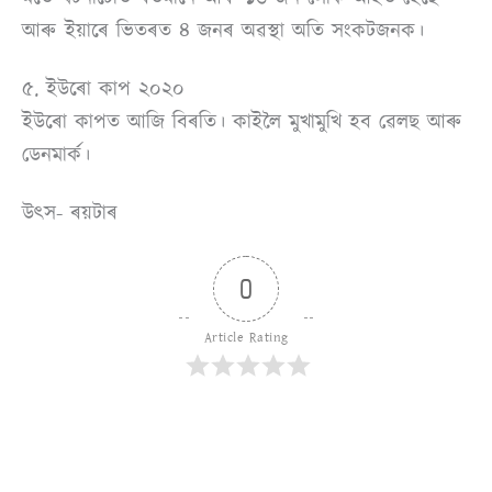
আৰু ইয়াৰে ভিতৰত ৪ জনৰ অৱস্থা অতি সংকটজনক।
৫. ইউৰো কাপ ২০২০
ইউৰো কাপত আজি বিৰতি। কাইলৈ মুখামুখি হব ৱেলছ আৰু
ডেনমাৰ্ক।
উৎস- ৰয়টাৰ
0
Article Rating