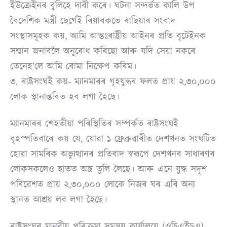
ইউক্ৰেইনৰ বুলিহে দাবী কৰে। ঘটনা সন্দৰ্ভত কালি উপ
বৈদেশিক মন্ত্ৰী ছেৰ্গেই ৰিয়াবকভে ৰাছিয়াৰ সংবাদ
সংস্থাসমূহক কয়, আমি আন্তঃৰাষ্ট্ৰীয় আইনৰ প্ৰতি বৃটেইনক
সন্মান জনাবলৈ অনুৰোধ কৰিছো আৰু যদি সেয়া নকৰে
তেনেহ’লে আমি বোমা নিক্ষেপ কৰিম।
৩. ৰাষ্ট্ৰসংঘই কয়- ম্যানমাৰৰ গৃহযুদ্ধৰ ফলত প্ৰায় ২,৩০,০০০
লোক স্থানান্তৰিত হব লগা হৈছে।
ম্যানমাৰৰ শেহতীয়া পৰিস্থিতিৰ সম্পৰ্কত ৰাষ্ট্ৰসংঘই
বৃহস্পতিবাৰে কয় যে, যোৱা ১ ফ্ৰেব্ৰুৱাৰীত দেশখনত সংঘটিত
হোৱা সামৰিক অভ্যুত্থানৰ প্ৰতিবাদ স্বৰূপে দেশখনৰ সাধাৰণৰ
লোকসকলেও হাতত অস্ত্ৰ তুলি লৈছে। আৰু এনে যুদ্ধ সদৃশ
পৰিৱেশত প্ৰায় ২,৩০,০০০ লোকে নিজৰ ঘৰ এৰি অন্য
স্থানত আশ্ৰয় লব লগা হৈছে।
ৰাষ্ট্ৰসংঘৰ মানৱীয় পৰিক্ৰমা সমন্বয় কাৰ্যালয়ে (ওচিএইচএ)