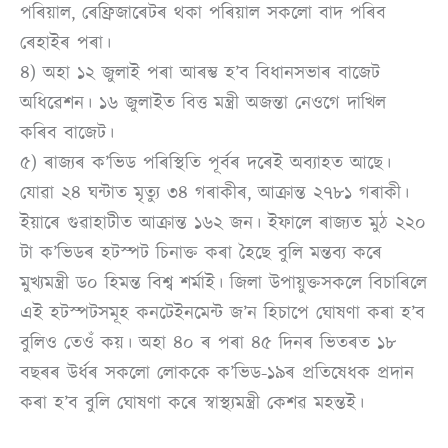
পৰিয়াল, ৰেফ্ৰিজাৰেটৰ থকা পৰিয়াল সকলো বাদ পৰিব
ৰেহাইৰ পৰা।
৪) অহা ১২ জুলাই পৰা আৰম্ভ হ’ব বিধানসভাৰ বাজেট
অধিৱেশন। ১৬ জুলাইত বিত্ত মন্ত্ৰী অজন্তা নেওগে দাখিল
কৰিব বাজেট।
৫) ৰাজ্যৰ ক’ভিড পৰিস্থিতি পূৰ্বৰ দৰেই অব্যাহত আছে।
যোৱা ২৪ ঘন্টাত মৃত্যু ৩৪ গৰাকীৰ, আক্ৰান্ত ২৭৮১ গৰাকী।
ইয়াৰে গুৱাহাটীত আক্ৰান্ত ১৬২ জন। ইফালে ৰাজ্যত মুঠ ২২০
টা ক’ভিডৰ হটস্পট চিনাক্ত কৰা হৈছে বুলি মন্তব্য কৰে
মুখ্যমন্ত্ৰী ড০ হিমন্ত বিশ্ব শৰ্মাই। জিলা উপায়ুক্তসকলে বিচাৰিলে
এই হটস্পটসমূহ কনটেইনমেন্ট জ’ন হিচাপে ঘোষণা কৰা হ’ব
বুলিও তেওঁ কয়। অহা ৪০ ৰ পৰা ৪৫ দিনৰ ভিতৰত ১৮
বছৰৰ উৰ্ধৰ সকলো লোককে ক’ভিড-১৯ৰ প্ৰতিষেধক প্ৰদান
কৰা হ’ব বুলি ঘোষণা কৰে স্বাস্থ্যমন্ত্ৰী কেশৱ মহন্তই।