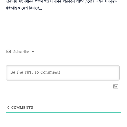
ভাৰতীয় সংবিধানৰ পঞ্চম খণ্ড সাৰথিৰ পাঠকলৈ আগবঢ়ালো। বিশ্বৰ সৰ্ববৃহত
গণতান্ত্ৰিক দেশ হিচাপে…
Subscribe
0
COMMENTS