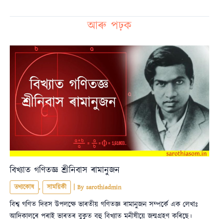
আৰু পঢ়ক
বিখ্যাত গণিতজ্ঞ শ্ৰীনিবাস ৰামানুজন
তথ্যকোষ
,
সাময়িকী
| By
sarothiadmin
বিশ্ব গণিত দিৱস উপলক্ষে ভাৰতীয় গণিতজ্ঞ ৰামানুজন সম্পৰ্কে এক লেখাঃ
আদিকালৰে পৰাই ভাৰতৰ বুকুত বহু বিখ্যাত মনীষীয়ে জন্মগ্ৰহণ কৰিছে।