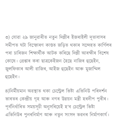
৩) যোৱা ২৯ জানুৱাৰীত নতুন দিল্লীৰ ইজৰাইলী দূতাবাসৰ
সমীপত ঘটা বিস্ফোৰণ কাণ্ডত জড়িত থকাৰ সন্দেহত কাৰ্গিলৰ
পৰা চাৰিজন শিক্ষাৰ্থীক আটক কৰিছে দিল্লী আৰক্ষীৰ বিশেষ
কোষে। গ্ৰেপ্তাৰ কৰা ছাত্ৰকেইজন হৈছে নাজিৰ হুছেইন,
জুলফিকাৰ আলী ৱাজিৰ, আইজ হুছেইন আৰু মুজাম্মিল
হুছেইন।
৪)নিৰ্মীয়মান অৱস্থাত থকা চেণ্ট্ৰেল ভিষ্টা এভিনিউ পৰিদৰ্শন
ভাৰতৰ কেন্দ্ৰীয় গৃহ আৰু নগৰ উন্নয়ন মন্ত্ৰী হৰদীপ পুৰীৰ।
পূৰ্বনিৰ্ধাৰিত সময়সূচী অনুসৰিয়েই হ’ব চেণ্ট্ৰেল ভিষ্টা
এভিনিউৰ পুনৰনিৰ্মাণ আৰু নতুন সংসদ ভৱনৰ নিৰ্মাণকাৰ্য।