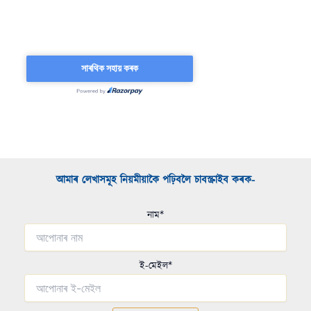
আমাৰ লেখাসমূহ নিয়মীয়াকৈ পঢ়িবলৈ চাবস্ক্ৰাইব কৰক-​
নাম*
ই-মেইল*