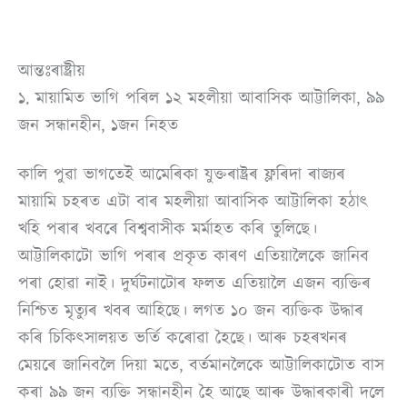
আন্তঃৰাষ্ট্ৰীয়
১. মায়ামিত ভাগি পৰিল ১২ মহলীয়া আবাসিক আট্টালিকা, ৯৯
জন সন্ধানহীন, ১জন নিহত
কালি পুৱা ভাগতেই আমেৰিকা যুক্তৰাষ্ট্ৰৰ ফ্লৰিদা ৰাজ্যৰ
মায়ামি চহৰত এটা বাৰ মহলীয়া আবাসিক আট্টালিকা হঠাৎ
খহি পৰাৰ খবৰে বিশ্ববাসীক মৰ্মাহত কৰি তুলিছে।
আট্টালিকাটো ভাগি পৰাৰ প্ৰকৃত কাৰণ এতিয়ালৈকে জানিব
পৰা হোৱা নাই। দুৰ্ঘটনাটোৰ ফলত এতিয়ালৈ এজন ব্যক্তিৰ
নিশ্চিত মৃত্যুৰ খবৰ আহিছে। লগত ১০ জন ব্যক্তিক উদ্ধাৰ
কৰি চিকিৎসালয়ত ভৰ্তি কৰোৱা হৈছে। আৰু চহৰখনৰ
মেয়ৰে জানিবলৈ দিয়া মতে, বৰ্তমানলৈকে আট্টালিকাটোত বাস
কৰা ৯৯ জন ব্যক্তি সন্ধানহীন হৈ আছে আৰু উদ্ধাৰকাৰী দলে