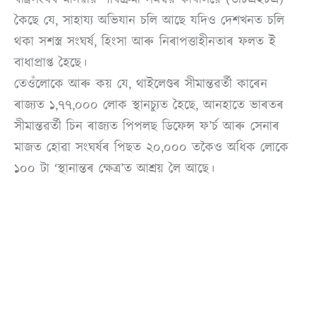
কৈছে যে, সাহায্য অভিযান চলি আছে যদিও দেশখনত চলি
থকা সশস্ত্ৰ সংঘৰ্ষ, হিংসা আৰু নিৰাপত্তাহীনতাৰ ফলত ই
বাধাপ্ৰাপ্ত হৈছে।
তেওঁলোকে আৰু কয় যে, থাইলেণ্ডৰ সীমান্তৱৰ্তী কাৰেন
ৰাজ্যত ১,৭৭,০০০ লোক স্থানচ্যুত হৈছে, আনহাতে ভাৰতৰ
সীমান্তৱৰ্তী চিন ৰাজ্যত পিপলছ ডিফেন্স ফ’ৰ্চ আৰু সেনাৰ
মাজত হোৱা সংঘৰ্ষৰ পিছত ২০,০০০ তকৈও অধিক লোকে
১০০ টা ‘স্থানান্তৰ ক্ষেত্ৰ’ত আশ্ৰয় লৈ আছে।