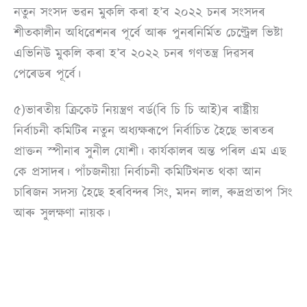
নতুন সংসদ ভৱন মুকলি কৰা হ’ব ২০২২ চনৰ সংসদৰ
শীতকালীন অধিৱেশনৰ পূৰ্বে আৰু পুনৰনির্মিত চেণ্ট্ৰেল ভিষ্টা
এভিনিউ মুকলি কৰা হ’ব ২০২২ চনৰ গণতন্ত্ৰ দিৱসৰ
পেৰেডৰ পূৰ্বে।
৫)ভাৰতীয় ক্ৰিকেট নিয়ন্ত্ৰণ বৰ্ড(বি চি চি আই)ৰ ৰাষ্ট্ৰীয়
নিৰ্বাচনী কমিটিৰ নতুন অধ্যক্ষৰূপে নিৰ্বাচিত হৈছে ভাৰতৰ
প্ৰাক্তন স্পীনাৰ সুনীল যোশী। কাৰ্যকালৰ অন্ত পৰিল এম এছ
কে প্ৰসাদৰ। পাঁচজনীয়া নিৰ্বাচনী কমিটিখনত থকা আন
চাৰিজন সদস্য হৈছে হৰবিন্দৰ সিং, মদন লাল, ৰুদ্ৰপ্ৰতাপ সিং
আৰু সুলক্ষণা নায়ক।