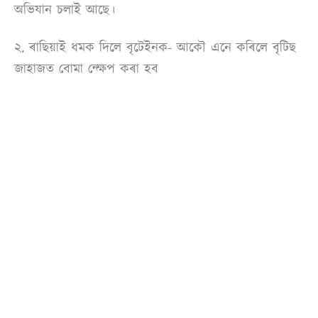
অভিযান চলাই আছে।
২. ৰাছিয়াই ধমক দিলে বৃটেইনক- আকৌ এনে কৰিলে বৃটিছ
জাহাজত বোমা ন্ক্ষেপ কৰা হব