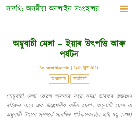
Skip
সাৰথি: অসমীয়া অনলাইন সংগ্ৰহালয়
to
content
অম্বুবাচী মেলা – ইয়াৰ উত্পত্তি আৰু
পৰ্যটন
By
sarothiadmin
|
24th জুন 2021
তথ্যকোষ
সাময়িকী
(অম্বুবাচী মেলা কেৱল অসমৰে নহয় সমগ্ৰ ভাৰতৰ ভক্তপ্ৰাণ
ৰাইজৰ বাবে এক উল্লেখনীয় ধৰ্মীয় মেলা। অম্বুবাচী মেলা বা
অম্বুবাচী উত্সৱ সম্পৰ্কে সাৰথিৰ পাঠকসকললৈ এটা চমু লেখা)