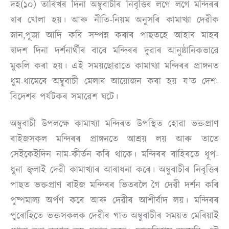
দহ(১০) তাৰিখৰ দিনা অম্বুবাচীৰ নিবৃত্তিৰ লগে লগে মন্দিৰৰ
দ্বাৰ খোলা হয়। আৰু নীতি-নিয়ম অনুসৰি কামাখ্যা দেৱীক
স্নান,পূজা আদি কৰি সম্পন্ন কৰাৰ পাছতহে আহাৰ মাহৰ
দ্বাদশ দিনা দৰ্শনাৰ্থীৰ বাবে মন্দিৰৰ দুৱাৰ আনুষ্ঠানিকভাৱে
মুকলি কৰা হয়। এই সময়ছোৱাতে কামাখ্যা মন্দিৰৰ প্ৰাঙ্গনত
ধুম-ধামেৰে অম্বুবাচী মেলাৰ আয়োজন কৰা হয় য’ত দেশ-
বিদেশৰ পৰ্যটকৰ সমাৱেশ ঘটে।
অম্বুবাচী উপলক্ষে কামাখ্যা মন্দিৰত উপস্থিত হোৱা ভক্তপ্ৰাণ
ৰাইজসকল মন্দিৰৰ প্ৰাঙ্গনতে আশ্ৰয় লয় আৰু তাতে
সেইকেইদিন নাম-কীৰ্তন কৰি থাকে। মন্দিৰৰ বাহিৰতে ধূপ-
ধুনা জ্বলাই দেৱী কামাখ্যাৰ আৰাধনা কৰে। অম্বুবাচীৰ নিবৃত্তিৰ
পাছত ভক্তপ্ৰাণ ৰাইজ মন্দিৰৰ ভিতৰলৈ গৈ দেৱী দৰ্শন কৰি
পুষ্পমাল্য অৰ্পণ কৰে আৰু দেৱীৰ আশীৰ্বাদ লয়। মন্দিৰৰ
পুৰোহিতে ভক্তসকলক দেৱীৰ গাত অম্বুবাচীৰ সময়ত মেৰিয়াই