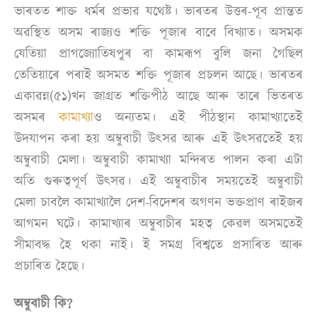
ভাৰতত শাক্ত ধৰ্মৰ প্ৰভাৱ যথেষ্ট। ভাৰতৰ উত্তৰ-পূব প্ৰান্তত
অৱস্থিত অসম ৰাজ্যও শক্তি পূজাৰ বাবে বিখ্যাত। অসমক
যেতিয়া প্ৰাগজ্যোতিষপুৰ বা কামৰূপ বুলি জনা গৈছিল
তেতিয়াৰে পৰাই অসমত শক্তি পূজাৰ প্ৰচলন আছে। ভাৰতৰ
একাৱন্ন(৫১)খন জাগ্ৰত শক্তিপীঠ আছে আৰু তাৰে ভিতৰত
অসমৰ
কামাখ্যা
ও অন্যতম। এই পীঠস্থান কামাখ্যাতেই
উদযাপন কৰা হয় অম্বুবাচী উৎসৱ আৰু এই উৎসৱতেই হয়
অম্বুবাচী মেলা। অম্বুবাচী কামাখ্যা মন্দিৰত পালন কৰা এটা
অতি গুৰুত্বপূৰ্ণ উৎসৱ। এই অম্বুবাচীৰ সময়তেই অম্বুবাচী
মেলা চাবলৈ কামাখ্যালৈ দেশ-বিদেশৰ অগণন ভক্তপ্ৰাণ ৰাইজৰ
আগমন ঘটে। কামাখ্যাৰ অম্বুবাচীৰ মহত্ব কেৱল অসমতেই
সীমাবদ্ধ হৈ থকা নাই। ই সমগ্ৰ বিশ্বতে প্ৰসাৰিত আৰু
প্ৰচাৰিত হৈছে।
অম্বুবাচী কি?