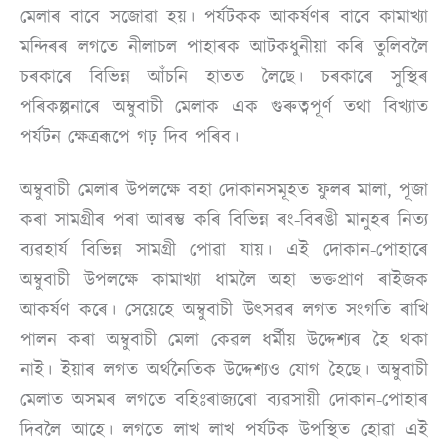
মেলাৰ বাবে সজোৱা হয়। পৰ্যটকক আকৰ্ষণৰ বাবে কামাখ্যা
মন্দিৰৰ লগতে নীলাচল পাহাৰক আটকধুনীয়া কৰি তুলিবলৈ
চৰকাৰে বিভিন্ন আঁচনি হাতত লৈছে। চৰকাৰে সুস্থিৰ
পৰিকল্পনাৰে অম্বুবাচী মেলাক এক গুৰুত্বপূৰ্ণ তথা বিখ্যাত
পৰ্যটন ক্ষেত্ৰৰূপে গঢ় দিব পৰিব।
অম্বুবাচী মেলাৰ উপলক্ষে বহা দোকানসমূহত ফুলৰ মালা, পূজা
কৰা সামগ্ৰীৰ পৰা আৰম্ভ কৰি বিভিন্ন ৰং-বিৰঙী মানুহৰ নিত্য
ব্যৱহার্য বিভিন্ন সামগ্ৰী পোৱা যায়। এই দোকান-পোহাৰে
অম্বুবাচী উপলক্ষে কামাখ্যা ধামলৈ অহা ভক্তপ্ৰাণ ৰাইজক
আকৰ্ষণ কৰে। সেয়েহে
অম্বুবাচী উৎসৱৰ লগত সংগতি ৰাখি
পালন কৰা অম্বুবাচী মেলা কেৱল ধৰ্মীয় উদ্দেশ্যৰ হৈ থকা
নাই। ইয়াৰ লগত অৰ্থনৈতিক উদ্দেশ্যও যোগ হৈছে। অম্বুবাচী
মেলাত অসমৰ লগতে বহিঃৰাজ্যৰো ব্যৱসায়ী দোকান-পোহাৰ
দিবলৈ আহে। লগতে লাখ লাখ পৰ্যটক উপস্থিত হোৱা এই