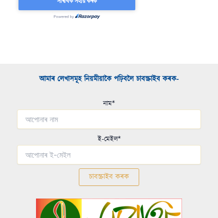
আমাৰ লেখাসমূহ নিয়মীয়াকৈ পঢ়িবলৈ চাবস্ক্ৰাইব কৰক-​
নাম*
ই-মেইল*