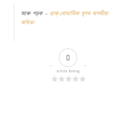
আৰু পঢ়ক –
প্ৰাক্-ৰোমান্টিক যুগৰ অসমীয়া
কবিতা
0
Article Rating