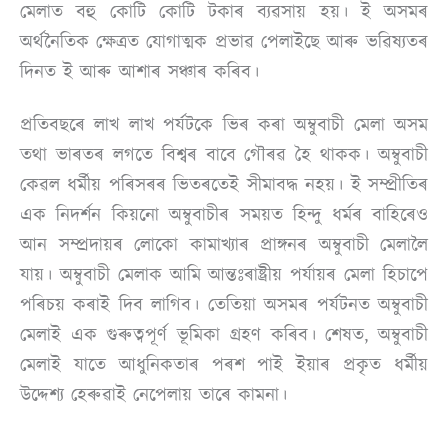
মেলাত বহু কোটি কোটি টকাৰ ব্যৱসায় হয়। ই অসমৰ
অৰ্থনৈতিক ক্ষেত্ৰত যোগাত্মক প্ৰভাৱ পেলাইছে আৰু ভৱিষ্যতৰ
দিনত ই আৰু আশাৰ সঞ্চাৰ কৰিব।
প্ৰতিবছৰে লাখ লাখ পৰ্যটকে ভিৰ কৰা অম্বুবাচী মেলা অসম
তথা ভাৰতৰ লগতে বিশ্বৰ বাবে গৌৰৱ হৈ থাকক। অম্বুবাচী
কেৱল ধৰ্মীয় পৰিসৰৰ ভিতৰতেই সীমাবদ্ধ নহয়। ই সম্প্ৰীতিৰ
এক নিদৰ্শন কিয়নো অম্বুবাচীৰ সময়ত হিন্দু ধর্মৰ বাহিৰেও
আন সম্প্ৰদায়ৰ লোকো কামাখ্যাৰ প্ৰাঙ্গনৰ অম্বুবাচী মেলালৈ
যায়। অম্বুবাচী মেলাক আমি আন্তঃৰাষ্ট্ৰীয় পৰ্যায়ৰ মেলা হিচাপে
পৰিচয় কৰাই দিব লাগিব। তেতিয়া অসমৰ পৰ্যটনত অম্বুবাচী
মেলাই এক গুৰুত্বপূৰ্ণ ভূমিকা গ্ৰহণ কৰিব। শেষত, অম্বুবাচী
মেলাই যাতে আধুনিকতাৰ পৰশ পাই ইয়াৰ প্ৰকৃত ধৰ্মীয়
উদ্দেশ্য হেৰুৱাই নেপেলায় তাৰে কামনা।