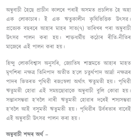
অম্বুবাচী হৈছে প্রাচীন কালৰে পৰাই অসমত প্ৰচলিত হৈ অহা
এক লোকাচাৰ। ই এক ঋতুকালীন কৃষিভিত্তিক উৎসৱ।
প্ৰত্যেক বছৰৰে আহাৰ মাহৰ সাত(৭) তাৰিখৰ পৰা অম্বুবাচী
উৎসৱ পালন কৰা হয়। শাক্তধৰ্মীয় কঠোৰ ৰীতি-নীতিৰ
মাজেৰে এই পালন কৰা হয়।
হিন্দু লোকবিশ্বাস অনুসৰি, জ্যোতিষ শাস্ত্ৰমতে আহাৰ মাহত
মৃগশিৰা নক্ষত্ৰ তিনিপাদ অতীত হ’লে চতুৰ্থপাদ আৰ্দ্ৰা নক্ষত্ৰৰ
পাদৰ ভিতৰত পৃথিৱী ৰজঃস্বলা অৰ্থাৎ ঋতুমতী হয়। পৃথিৱী
ঋতুমতী হোৱা এই সময়ছোৱাকে অম্বুবাচী বুলি কোৱা হয়।
সন্তানসম্ভৱা হ’বলৈ নাৰী ঋতুমতী হোৱাৰ দৰেই শস্যসম্ভৱা
হ’বলৈ আই বসুমতী ঋতুমতী হয়। পৃথিৱীৰ উৰ্বৰতাৰ বাবেই
এই অম্বুবাচী উৎসৱ পালন কৰা হয়।
অম্বুবাচী শব্দৰ অৰ্থ –