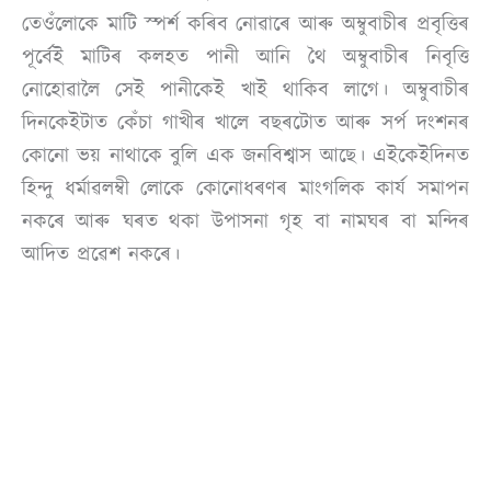
তেওঁলোকে মাটি স্পৰ্শ কৰিব নোৱাৰে আৰু অম্বুবাচীৰ প্ৰবৃত্তিৰ
পূৰ্বেই মাটিৰ কলহত পানী আনি থৈ অম্বুবাচীৰ নিবৃত্তি
নোহোৱালৈ সেই পানীকেই খাই থাকিব লাগে। অম্বুবাচীৰ
দিনকেইটাত কেঁচা গাখীৰ খালে বছৰটোত আৰু সৰ্প দংশনৰ
কোনো ভয় নাথাকে বুলি এক জনবিশ্বাস আছে। এইকেইদিনত
হিন্দু ধৰ্মাৱলম্বী লোকে কোনোধৰণৰ মাংগলিক কার্য সমাপন
নকৰে আৰু ঘৰত থকা উপাসনা গৃহ বা নামঘৰ বা মন্দিৰ
আদিত প্ৰৱেশ নকৰে।