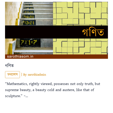
গণিত
তথ্যকোষ
| By
sarothiadmin
“Mathematics, rightly viewed, possesses not only truth, but
supreme beauty, a beauty cold and austere, like that of
sculpture.” ~…