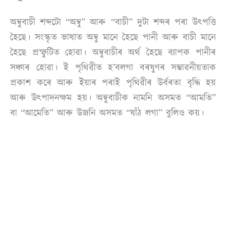
অম্বুবাচী শব্দটো “অম্বু” আৰু “বাচী” দুটা শব্দৰ পৰা উৎপত্তি
হৈছে। সংস্কৃত ভাষাত অম্বু মানে হৈছে পানী আৰু বাচী মানে
হৈছে প্ৰস্ফুটিত হোৱা। অম্বুবাচীৰ অৰ্থ হৈছে ব্যাপক পানীৰ
সঞ্চাৰ হোৱা। ই পৃথিৱীত হ’বলগা বৰষুণৰ সম্ভাৱনীয়তাক
প্ৰকাশ কৰে আৰু ইয়াৰ পৰাই পৃথিৱীৰ উৰ্বৰতা বৃদ্ধি হয়
আৰু উৎপাদনক্ষম হয়। অম্বুবাচীক নামনি অসমত “আমতি”
বা “আমেতি” আৰু উজনি অসমত “ষাঁঠ লগা” বুলিও কয়।