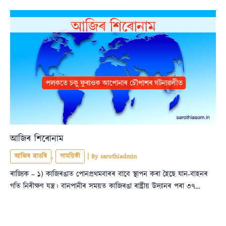
আজিৰ শিৰোনাম
আজিৰ বাতৰি
,
সাময়িকী
| By
sarothiadmin
ৰাজ্যিক – ১) কাজিৰঙাত পোনপ্ৰথমবাৰৰ বাবে স্থাপন কৰা হৈছে যান-বাহনৰ
গতি নিৰীক্ষণ যন্ত্ৰ। বানপানীৰ সময়ত কাজিৰঙা ৰাষ্ট্ৰীয় উদ্যানৰ পৰা ৩৭…