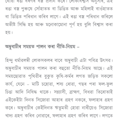
থোৱা ৰঙা বৰণৰ বস্ত্ৰ প্ৰদান কৰে। লোকবিশ্বাস অনুসৰি, এই
ৰঙা বস্ত্ৰ পুৰুষে সোঁহাতত বা ডিঙিত আৰু মহিলাই বাওঁহাতত
বা ডিঙিত পৰিধান কৰিব লাগে। এই ৰঙা বস্ত্ৰ পৰিধান কৰিলে
অভীষ্ট সিদ্ধি হয় আৰু মনোকামোনা পূৰ্ণ হয় বুলি বিশ্বাস কৰা
হয়।
অম্বুবাচীৰ সময়ত পালন কৰা নীতি-নিয়ম –
হিন্দু ধৰ্মাৱলম্বী লোকসকলৰ বাবে অম্বুবাচী এটা পবিত্ৰ উৎসৱ।
অম্বুবাচীৰ সময়ত পালন কৰা বহুতো নীতি-নিয়ম আছে। এই
সময়ছোৱাত পৃথিৱীৰ বুকুত কৃষি-কৰ্মৰ লগত জড়িত সকলো
কাৰ্য, যেনে – মাটি চহোৱা, শস্য ৰোৱা, গছৰ পৰা ফল-ফুল
চিঙা আদি নিষিদ্ধ থাকে। সন্ন্যাসী, ব্ৰাহ্মণ, বিধৱা তিৰোতাই
এইকেইটা দিনত সিজোৱা আহাৰ গ্ৰহণ নকৰে, ফলাহাৰ গ্ৰহণ
কৰে। অম্বুবাচীৰ কেইদিনত ঋতুমতী হোৱা নাৰীয়েও সিজোৱা
খাদ্য গ্ৰহণ কৰিব নোৱাৰে, ফলাহাৰ গ্ৰহণ কৰিব লাগে। লগতে