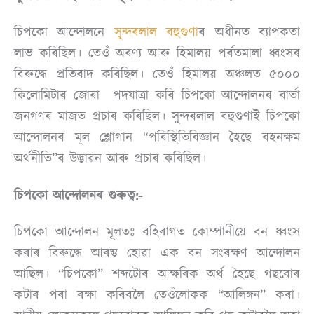
চিপকো আন্দোলনে
সুন্দৰলাল বহুগুণা
ৰ অধীনত ব্যাপকতা
লাভ কৰিছিল। তেওঁ অৰণ্য আৰু হিমালয় পৰ্বতমালা ধ্বংসৰ
বিৰুদ্ধে প্ৰতিবাদ কৰিছিল। তেওঁ হিমালয় অঞ্চলত ৫০০০
কিলোমিটাৰ জোৰা পদযাত্ৰা কৰি চিপকো আন্দোলনৰ বাৰ্তা
জনগণৰ মাজত প্ৰচাৰ কৰিছিল। সুন্দৰলাল বহুগুণাই চিপকো
আন্দোলনৰ মূল শ্লোগান “পৰিস্থিতিবিজ্ঞান হৈছে বহনক্ষম
অৰ্থনীতি”ৰ উদ্ভাৱন আৰু প্ৰচাৰ কৰিছিল।
চিপকো আন্দোলনৰ গুৰুত্ব:-
চিপকো আন্দোলন মূলতঃ বহিৰাগত কোম্পানীয়ে বন ধ্বংস
কৰাৰ বিৰুদ্ধে আৰম্ভ হোৱা এক বন সংৰক্ষণ আন্দোলন
আছিল। “চিপকো” শব্দটোৰ আক্ষৰিক অৰ্থ হৈছে গছবোৰ
কটাৰ পৰা ৰক্ষা কৰিবলৈ তেওঁলোকক “আলিঙ্গন” কৰা।