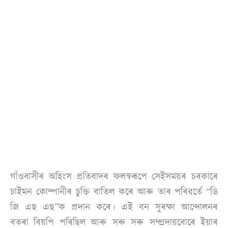
গাঁওবাসীৰ অহিংস প্ৰতিবাদৰ ফলস্বৰূপে সেইসময়ৰ চৰকাৰে
চাইমন কোম্পানীৰ চুক্তি বাতিল কৰে আৰু তাৰ পৰিৱৰ্তে “ডি
জি এছ এছ”ক প্ৰদান কৰে। এই বন সুৰক্ষা আন্দোলনৰ
বতৰা বিয়পি পৰিছিল আৰু সৰু সৰু সম্প্ৰদায়বোৰে ইয়াৰ