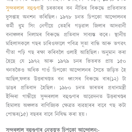
সুন্দৰলাল বহুগুণা
ই চৰকাৰৰ বন নীতিৰ বিৰুদ্ধে প্ৰতিবাদত
দুসপ্তাহ অনশন কৰিছিল। ১৯৭৮ চনত চিপকো আন্দোলনৰ
কৰ্মী ধুম সিং নেগীয়ে তেহৰি গড়ৱাল জিলাৰ আদৱানী
বনাঞ্চলৰ নিলামৰ বিৰুদ্ধে প্ৰতিবাদ সাব্যস্ত কৰে। স্থানীয়
মহিলাসকলে গছৰ চাৰিওফালে পবিত্ৰ সূতা বান্ধি আৰু ভগৱৎ
গীতা পঢ়ি গছ ৰক্ষা কৰিবলৈ ওলাই আহিছিল। অনুমান কৰা
হৈছে যে ১৯৭২ আৰু ১৯৭৯ চনৰ ভিতৰত প্ৰায় ১৫০
খনতকৈও অধিক গাওঁ চিপকো আন্দোলনৰ সৈতে জড়িত হৈ
আছিল,ফলত উত্তৰাখণ্ডত বন ধ্বংসৰ বিৰুদ্ধে বাৰ(১২) টা
ডাঙৰ প্ৰতিবাদ হৈছিল। ১৯৮০ চনত ভাৰতৰ প্ৰধানমন্ত্ৰী
ইন্দিৰা গান্ধীয়ে সুন্দৰলাল বহুগুণাৰ আৱেদনত উত্তৰাখণ্ডৰ
হিমালয় অঞ্চলত বাণিজ্যিক ক্ষেত্ৰত ব্যৱহাৰৰ বাবে গছ কটা
পোন্ধৰ(১৫) বছৰৰ বাবে নিষিদ্ধ কৰা হয়।
সুন্দৰলাল বহুগুণাৰ নেতৃত্বত চিপকো আন্দোলন:-