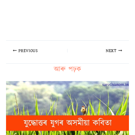
PREVIOUS
NEXT
আৰু পঢ়ক