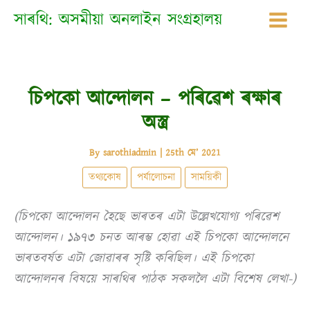
Skip
সাৰথি: অসমীয়া অনলাইন সংগ্ৰহালয়
to
content
চিপকো আন্দোলন – পৰিৱেশ ৰক্ষাৰ
অস্ত্ৰ
By
sarothiadmin
|
25th মে’ 2021
তথ্যকোষ
পৰ্যালোচনা
সাময়িকী
(চিপকো আন্দোলন হৈছে ভাৰতৰ এটা উল্লেখযোগ্য পৰিৱেশ
আন্দোলন। ১৯৭৩ চনত আৰম্ভ হোৱা এই চিপকো আন্দোলনে
ভাৰতবৰ্ষত এটা জোৱাৰৰ সৃষ্টি কৰিছিল। এই চিপকো
আন্দোলনৰ বিষয়ে সাৰথিৰ পাঠক সকললৈ এটা বিশেষ লেখা-)