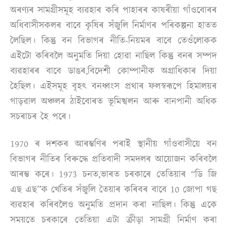
অৰণ্যৰ সামগ্ৰীসমূহ ব্যৱহাৰ কৰি পাহাৰৰ কাষৰীয়া গাঁওবোৰৰ
অধিবাসীসকলৰ বাবে কৃষিৰ সঁজুলি নিৰ্মাণৰ পৰিকল্পনা হাতত
লৈছিল। কিন্তু বন বিভাগৰ নীতি-নিয়মৰ বাবে তেওঁলোকক
এইটো কৰিবলৈ অনুমতি দিয়া হোৱা নাছিল কিন্তু বনৰ সম্পদ
ব্যৱহাৰৰ বাবে ডাঙৰ,বিদেশী কোম্পানীক অগ্ৰাধিকাৰ দিয়া
হৈছিল। এইসমূহ বৃহৎ বনধ্বংস প্ৰথাৰ ফলস্বৰূপে হিমালয়ৰ
গাড়ৱাল অঞ্চলৰ ঠাইবোৰত ভূমিস্খলন আৰু বানপানী অধিক
সচৰাচৰ হৈ পৰে।
1970 ৰ দশকৰ আৰম্ভণিৰ পৰাই স্থানীয় গাঁওবাসীয়ে বন
বিভাগৰ নীতিৰ বিৰুদ্ধে প্ৰতিবাদী সমদলৰ আয়োজন কৰিবলৈ
আৰম্ভ কৰে। 1973 চনত,ভাৰত চৰকাৰে তেতিয়াৰ “ডি জি
এছ এছ”ক খেতিৰ সঁজুলি তৈয়াৰ কৰিবৰ বাবে 10 জোপা গছ
ব্যৱহাৰ কৰিবলৈও অনুমতি প্ৰদান কৰা নাছিল। কিন্তু একে
সময়তে চৰকাৰে তেতিয়া এটা ক্ৰীড়া সামগ্ৰী নিৰ্মাণ কৰা