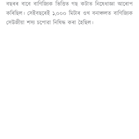
বছৰৰ বাবে বাণিজ্যিক ভিত্তিত গছ কটাত নিষেধাজ্ঞা আৰোপ
কৰিছিল। সেইবছৰেই ১,০০০ মিটাৰ ওখ বনাঞ্চলত বাণিজ্যিক
সেউজীয়া শস্য চপোৱা নিষিদ্ধ কৰা হৈছিল।