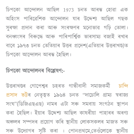
চিপকো আন্দোলন আছিল 1973 চনত আৰম্ভ হোৱা এক
অহিংস পাৰিৱেশিক আন্দোলন যাৰ উদ্দেশ্য আছিল গছক
সুৰক্ষা প্ৰদান কৰা আৰু সংৰক্ষণৰ মনোভাৱ গঢ়ি তোলা।
বনধ্বংসৰ বিৰুদ্ধে আৰু পাৰিপাৰ্শ্বিক ভাৰসাম্য বজাই ৰখাৰ
বাবে ১৯৭৩ চনত তেতিয়াৰ উত্তৰ প্ৰদেশ(এতিয়াৰ উত্তৰাখণ্ড)ত
চিপকো আন্দোলন আৰম্ভ হৈছিল।
চিপকো আন্দোলনৰ বিশ্লেষণ:-
উত্তৰাখণ্ডৰ গোপেশ্বৰ চহৰত গান্ধীবাদী সমাজকৰ্মী
চান্দি
প্ৰসাদ ভট্ট
ৰ নেতৃত্বত ১৯৬৪ চনত “দাচোলি গ্ৰাম্য স্বৰাজ্য
সংঘ”(ডিজিএছএছ) নামৰ এটা সৰু সমবায় সংগঠন স্থাপন
কৰা হৈছিল। ইয়াৰ উদ্দেশ্য আছিল কাষৰীয়া পাহাৰৰ অৰণ্য
অঞ্চলৰ সম্পদৰ প্ৰয়োগ কৰি স্থানীয় লোকসকলৰ মাজত সৰু
সৰু উদ্যোগৰ সৃষ্টি কৰা । পোনপ্ৰথমে,তেওঁলোকে স্থানীয়