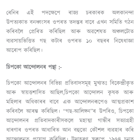
ৰেনিৰ এই পদক্ষেপে ৰাজ্য চৰকাৰক অলকানন্দা
উপত্যকাত বনধ্বংসৰ ওপৰত তদন্তৰ বাবে এখন সমিতি গঠন
কৰিবলৈ প্ৰেৰিত কৰিছিল আৰু অৱশেষত অঞ্চলটোত
ব্যৱসায়ভিত্তিত গছ কটাৰ ওপৰত ১০ বছৰৰ নিষেধাজ্ঞা
আৰোপ কৰিছিল।
চিপকো আন্দোলনৰ পন্থা :-
চিপকো আন্দোলনৰ বিভিন্ন প্ৰতিবাদসমূহ মুখ্যতঃ বিকেন্দ্ৰীকৃত
আৰু স্বায়ত্তশাসিত আছিল,চিপকো আন্দোলন কৃষক আৰু
মহিলাৰ অধিকাৰৰ বাবে এক আন্দোলনৰূপেও আত্মপ্ৰকাশ
কৰিবলৈ আৰম্ভ কৰিছিল। “গছ-আলিঙ্গন”ৰ উপৰিও, চিপকো
আন্দোলনৰ প্ৰতিবাদকাৰীসকলে মহাত্মা গান্ধীৰ সত্যাগ্ৰহী
ধাৰণাৰ ওপৰত আধাৰিত আন বহুতো কৌশল ব্যৱহাৰ কৰি
আন্দোলনত প্ৰয়োগ কৰিছিল। উদাহৰণ স্বৰূপে, ১৯৭৪ চনত