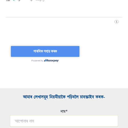
আমাৰ লেখাসমূহ নিয়মীয়াকৈ পঢ়িবলৈ চাবস্ক্ৰাইব কৰক-​
নাম*