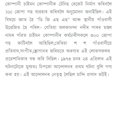
কোম্পানী চাইমন কোম্পানীক টেনিছ ৰেকেট নিৰ্মাণ কৰিবলৈ
300 জোপা গছ ব্যৱহাৰ কৰিবলৈ অনুমোদন জনাইছিল। এই
বিষয়ে জ্ঞাত হৈ “ডি জি এছ এছ” আৰু স্থানীয় গাঁওবাসী
উত্তেজিত হৈ পৰিল। যেতিয়া অলকানন্দা নদীৰ পাৰৰ মণ্ডল
নামৰ গাঁৱত চাইমন কোম্পানীৰ কৰ্মচাৰীসকলে ৩০০ জোপা
গছ কাটিবলৈ আহিছিল,তেতিয়া শ শ গাঁওবাসীয়ে
প্ৰতিবাদ,সংগীত,শ্লোগানৰ জৰিয়তে অৰণ্যত এই লোকসকলৰ
প্ৰৱেশাধিকাৰ বন্ধ কৰি দিছিল। ১৯৭৩ চনৰ ২৪ এপ্ৰিলত এই
ঘটনাটোকে মুখ্যতঃ চিপকো আন্দোলনৰ প্ৰথম ঘটনা বুলি গণ্য
কৰা হয়। এই আন্দোলনৰ নেতৃত্ব লৈছিল চান্দি প্ৰসাদ ভট্টই।