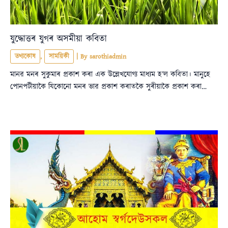
যুদ্ধোত্তৰ যুগৰ অসমীয়া কবিতা
তথ্যকোষ
,
সাময়িকী
| By
sarothiadmin
মানৱ মনৰ সুকুমাৰ প্ৰকাশ কৰা এক উল্লেখযোগ্য মাধ্যম হ’ল কবিতা। মানুহে
পোনপটীয়াকৈ যিকোনো মনৰ ভাৱ প্ৰকাশ কৰাতকৈ সুৰীয়াকৈ প্ৰকাশ কৰা…