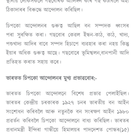
স্থানীয় লোকসকলে গছবোৰক আলিঙ্গন কৰি গছ কটাবলৈ অহা
ঠিকাদাৰৰ বিৰুদ্ধে আন্দোলন কৰিছিল।
চিপকো আন্দোলনৰ গুৰুত্ব আছিল বন সম্পদক ধ্বংসৰ
পৰা সুৰক্ষিত কৰা। গছবোৰ কেৱল ইন্ধন-কাঠ, কাঠ, খাদ্য,
পশুখাদ্য আদিৰ বাবে সম্পদ হিচাপে ব্যৱহাৰ কৰা নহয় কিন্তু
ইয়াৰ অধিক গুৰুত্ব আছে। গছবোৰে ভূমিস্খলন,বানপানী আদি
প্ৰতিহত কৰাত সহায় কৰে।
ভাৰতত চিপকো আন্দোলনৰ মুখ্য প্ৰভাৱবোৰ:-
ভাৰতত চিপকো আন্দোলনে বিশেষ প্ৰভাৱ পেলাইছিল।
ভাৰতৰ কেন্দ্ৰীয় চৰকাৰক ১৯২৭ চনৰ ভাৰতীয় বন আইন
সংশোধন কৰিবলৈ আৰু নতুনকৈ বন সংৰক্ষণ আইন ১৯৮০
প্ৰৱৰ্তন কৰিবলৈ চিপকো আন্দোলনে বাধ্য কৰিছিল। ভাৰতৰ
প্ৰধানমন্ত্ৰী ইন্দিৰা গান্ধীয়ে হিমালয়ৰ পাদদেশত পোন্ধৰ(১৫)