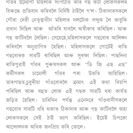
গাঁৱৰ উদ্যোগী মহিলাক সংগঠিত কৰি গছ কটা লোকসকলৰ
বিৰুদ্ধে প্ৰতিবাদ কৰিবলৈ নিৰ্দিষ্ট ঠাইলৈ গ’ল। ঠিকাদাৰসকলে
গৌৰা দেৱী নেতৃত্বাধীন মহিলাৰ দলটোক বন্দুক লৈ ভাবুকি
প্ৰদান দিছিল আৰু আঁতৰি যাবলৈ অস্বীকাৰ কৰিছিল। আৰু
গছ কাটিবলৈ লৈছিল। সেয়েহে,মহিলাসকলে গছবোৰ আলিঙ্গন
কৰিবলৈ অনুপ্ৰাণিত হৈছিল। মহিলাসকলে গোটেই ৰাতি
গছবোৰক সাৱটি ৰাখিছিল আৰু সুৰক্ষা দিছিল। পাছদিনা
ৰাতিপুৱাই গাঁৱৰ পুৰুষসকল আৰু “ডি জি এছ এছ”
কৰ্মীসকল চামোলী গাঁৱৰ পৰা উভতি আহিছিল।
তাৰপাছত,চুবুৰীয়া গাঁওবোৰলৈ ক্ৰমাৎ এই কথা বিয়পি
পৰিছিল আৰু বহুত লোক এই গছক সাৱটি ধৰা কাৰ্যত
জড়িত হৈছিল। চাৰিদিন পৰ্যন্ত এনেদৰে গাঁওবাসীসকলে
গছবোৰ সাৱটি ধৰি থকাত ঠিকাদাৰ আৰু গছ কাটিবলৈ অহা
লোকসকলে সেই ঠাই ত্যাগ কৰিছিল। ইয়েই চিপকো
আন্দোলনক অধিক জনপ্ৰিয় কৰি তোলে।