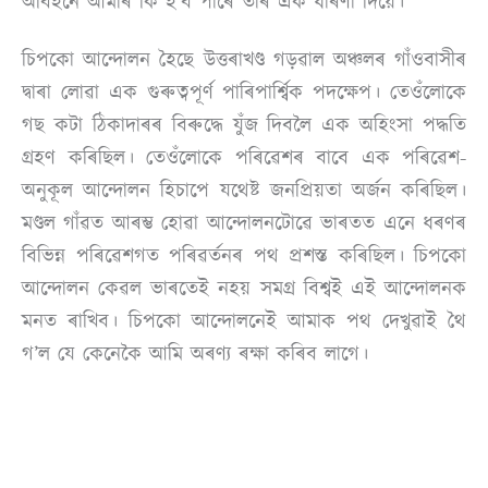
অবিহনে আমাৰ কি হ’ব পাৰে তাৰ এক ধাৰণা দিয়ে।
চিপকো আন্দোলন হৈছে উত্তৰাখণ্ড গড়ৱাল অঞ্চলৰ গাঁওবাসীৰ
দ্বাৰা লোৱা এক গুৰুত্বপূৰ্ণ পাৰিপাৰ্শ্বিক পদক্ষেপ। তেওঁলোকে
গছ কটা ঠিকাদাৰৰ বিৰুদ্ধে যুঁজ দিবলৈ এক অহিংসা পদ্ধতি
গ্ৰহণ কৰিছিল। তেওঁলোকে পৰিৱেশৰ বাবে এক পৰিৱেশ-
অনুকূল আন্দোলন হিচাপে যথেষ্ট জনপ্ৰিয়তা অৰ্জন কৰিছিল।
মণ্ডল গাঁৱত আৰম্ভ হোৱা আন্দোলনটোৱে ভাৰতত এনে ধৰণৰ
বিভিন্ন পৰিৱেশগত পৰিৱৰ্তনৰ পথ প্ৰশস্ত কৰিছিল। চিপকো
আন্দোলন কেৱল ভাৰতেই নহয় সমগ্ৰ বিশ্বই এই আন্দোলনক
মনত ৰাখিব। চিপকো আন্দোলনেই আমাক পথ দেখুৱাই থৈ
গ’ল যে কেনেকৈ আমি অৰণ্য ৰক্ষা কৰিব লাগে।