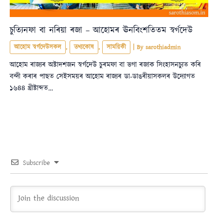
চুত্যিনফা বা নৰিয়া ৰজা – আহোমৰ ঊনবিংশতিতম স্বৰ্গদেউ
আহোম স্বৰ্গদেউসকল
,
তথ্যকোষ
,
সাময়িকী
| By
sarothiadmin
আহোম ৰাজ্যৰ অষ্টাদশজন স্বৰ্গদেউ চুৰমফা বা ভগা ৰজাক সিংহাসনচ্যুত কৰি
বন্দী কৰাৰ পাছত সেইসময়ৰ আহোম ৰাজ্যৰ ডা-ডাঙৰীয়াসকলৰ উদ্যোগত
১৬৪৪ খ্ৰীষ্টাব্দত…
Subscribe