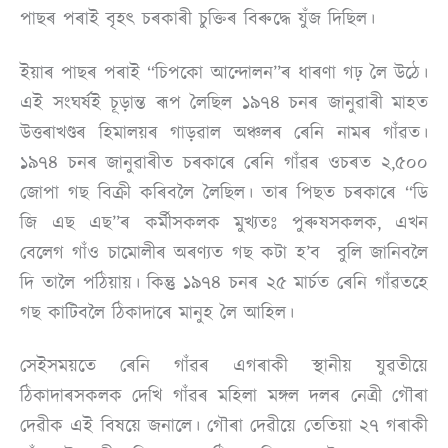
পাছৰ পৰাই বৃহৎ চৰকাৰী চুক্তিৰ বিৰুদ্ধে যুঁজ দিছিল।
ইয়াৰ পাছৰ পৰাই “চিপকো আন্দোলন”ৰ ধাৰণা গঢ় লৈ উঠে।
এই সংঘৰ্ষই চূড়ান্ত ৰূপ লৈছিল ১৯৭৪ চনৰ জানুৱাৰী মাহত
উত্তৰাখণ্ডৰ হিমালয়ৰ গাড়ৱাল অঞ্চলৰ ৰেনি নামৰ গাঁৱত।
১৯৭৪ চনৰ জানুৱাৰীত চৰকাৰে ৰেনি গাঁৱৰ ওচৰত ২,৫০০
জোপা গছ বিক্ৰী কৰিবলৈ লৈছিল। তাৰ পিছত চৰকাৰে “ডি
জি এছ এছ”ৰ কৰ্মীসকলক মুখ্যতঃ পুৰুষসকলক, এখন
বেলেগ গাঁও চামোলীৰ অৰণ্যত গছ কটা হ’ব বুলি জানিবলৈ
দি তালৈ পঠিয়ায়। কিন্তু ১৯৭৪ চনৰ ২৫ মাৰ্চত ৰেনি গাঁৱতহে
গছ কাটিবলৈ ঠিকাদাৰে মানুহ লৈ আহিল।
সেইসময়তে ৰেনি গাঁৱৰ এগৰাকী স্থানীয় যুৱতীয়ে
ঠিকাদাৰসকলক দেখি গাঁৱৰ মহিলা মঙ্গল দলৰ নেত্ৰী গৌৰা
দেৱীক এই বিষয়ে জনালে। গৌৰা দেৱীয়ে তেতিয়া ২৭ গৰাকী