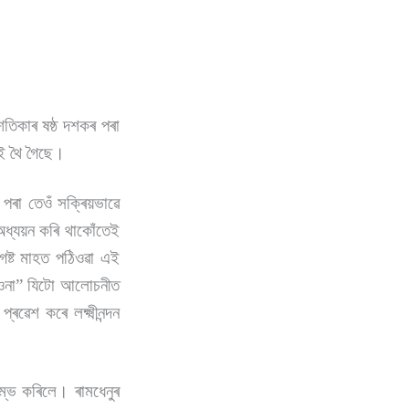
শতিকাৰ ষষ্ঠ দশকৰ পৰা
াই থৈ গৈছে।
 পৰা তেওঁ সক্ৰিয়ভাৱে
 অধ্যয়ন কৰি থাকোঁতেই
গষ্ট মাহত পঠিওৱা এই
“ভাওনা” যিটো আলোচনীত
েশ কৰে লক্ষ্মীনন্দন
ম্ভ কৰিলে। ৰামধেনুৰ