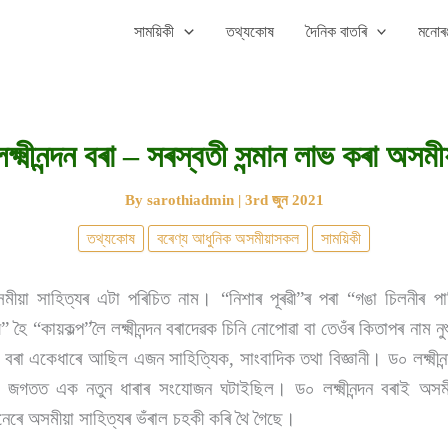
সাময়িকী
তথ্যকোষ
দৈনিক বাতৰি
মনোৰঞ
ক্ষ্মীনন্দন বৰা – সৰস্বতী সন্মান লাভ কৰা অসম
By
sarothiadmin
|
3rd জুন 2021
তথ্যকোষ
বৰেণ্য আধুনিক অসমীয়াসকল
সাময়িকী
 অসমীয়া সাহিত্যৰ এটা পৰিচিত নাম। “নিশাৰ পূৰৱী”ৰ পৰা “গঙা চিলনীৰ প
 হৈ “কায়কল্প”লৈ লক্ষ্মীনন্দন বৰাদেৱক চিনি নোপোৱা বা তেওঁৰ কিতাপৰ নাম নু
দন বৰা একেধাৰে আছিল এজন সাহিত্যিক, সাংবাদিক তথা বিজ্ঞানী। ড০ লক্ষ্মীনন
ৰ জগতত এক নতুন ধাৰাৰ সংযোজন ঘটাইছিল। ড০ লক্ষ্মীনন্দন বৰাই অসম
েৰে অসমীয়া সাহিত্যৰ ভঁৰাল চহকী কৰি থৈ গৈছে।