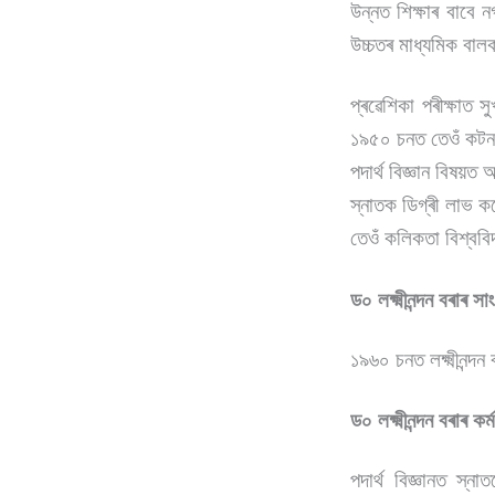
উন্নত শিক্ষাৰ বাবে 
উচ্চতৰ মাধ্যমিক বালক
প্ৰৱেশিকা পৰীক্ষাত স
১৯৫০ চনত তেওঁ কটন ম
পদাৰ্থ বিজ্ঞান বিষয়ত
স্নাতক ডিগ্ৰী লাভ 
তেওঁ কলিকতা বিশ্ববিদ
ড০ লক্ষ্মীনন্দন বৰাৰ 
১৯৬০ চনত লক্ষ্মীনন্দন
ড০ লক্ষ্মীনন্দন বৰাৰ কৰ
পদাৰ্থ বিজ্ঞানত স্