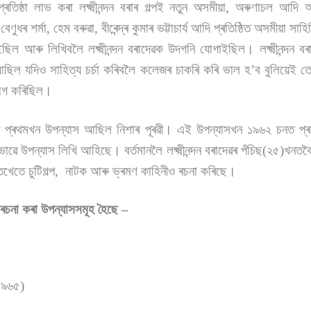
প্ৰতিষ্ঠা লাভ কৰা লক্ষ্মীনন্দন বৰাৰ গল্পই নতুন অসমীয়া, অৰুণাচল আদি আ
ৰ শৰ্মা, হেম বৰুৱা, বীৰেন্দ্ৰ কুমাৰ ভট্টাচাৰ্য আদি প্ৰতিষ্ঠিত অসমীয়া সাহিত
ইছিল আৰু লিখিবলৈ লক্ষ্মীনন্দন বৰাদেৱক উদগনি যোগাইছিল। লক্ষ্মীনন্দ
া আছিল যদিও সাহিত্য চৰ্চা কৰিবলৈ কলেজৰ চাকৰি কৰি ভাল হ’ব বুলিয়েই
ত্যাগ কৰিছিল।
াদেৱৰ প্ৰথমখন উপন্যাস আছিল নিশাৰ পূৰৱী। এই উপন্যাসখন ১৯৬২ চনত প
ভাৱে উপন্যাস লিখি আহিছে। বৰ্তমানলৈ লক্ষ্মীনন্দন বৰাদেৱৰ পঁচিছ(২৫)খনত
খেতে চুটিগল্প, নাটক আৰু ভ্ৰমণ কাহিনীও ৰচনা কৰিছে।
ৱে ৰচনা কৰা উপন্যাসসমূহ হৈছে –
(১৯৬৫)