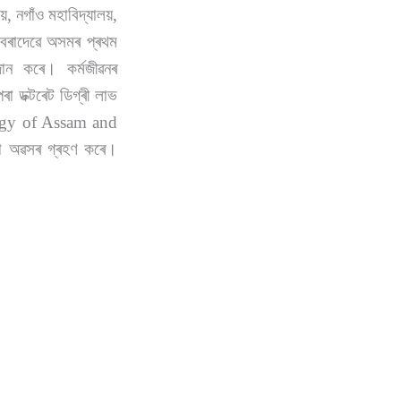
য়, নগাঁও মহাবিদ্যালয়,
ন বৰাদেৱে অসমৰ প্ৰথম
দান কৰে। কৰ্মজীৱনৰ
ৰা ডক্টৰেট ডিগ্ৰী লাভ
ogy of Assam and
পৰা অৱসৰ গ্ৰহণ কৰে।