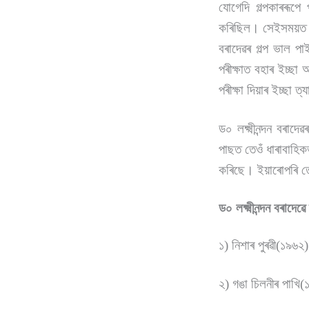
যোগেদি গল্পকাৰৰূপে 
কৰিছিল। সেইসময়ত বেণুধ
বৰাদেৱৰ গল্প ভাল পা
পৰীক্ষাত বহাৰ ইচ্ছ
পৰীক্ষা দিয়াৰ ইচ্ছা 
ড০ লক্ষ্মীনন্দন বৰ
পাছত তেওঁ ধাৰাবাহিক
কৰিছে। ইয়াৰোপৰি তে
ড০ লক্ষ্মীনন্দন বৰাদে
১) নিশাৰ পুৰৱী(১৯৬২)
২) গঙা চিলনীৰ পাখি