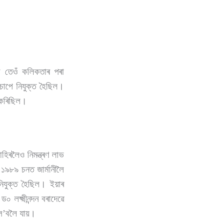
া তেওঁ কলিকতাৰ পৰা
চাপে নিযুক্ত হৈছিল।
 কৰিছিল।
াহিৰলৈও নিমন্ত্ৰণ লাভ
ৱ ১৯৮৯ চনত জাৰ্মানীলৈ
 নিযুক্ত হৈছিল। ইয়াৰ
লক্ষ্মীনন্দন বৰাদেৱে
গ ল’বলৈ যায়।