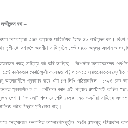
্ষ্মীনন্দন বৰা –
দান আগবঢ়োৱা এজন অন্যতম সাহিত্যিক হৈছে ড০ লক্ষ্মীনন্দন বৰা। বিংশ 
কাৰ তৃতীয়টো দশকলৈ অসমীয়া সাহিত্যলৈ তেওঁ বহুতো অমূল্য অৱদান আগবঢ়
ই বাল্যকালৰ পৰাই সাহিত্য চৰ্চা কৰি আহিছে। বিশেষকৈ স্নাতকোত্তৰ শ্ৰেণীৰ
ল। তেওঁ কলিকতাৰ প্ৰেচিডেন্সী কলেজত পঢ়ি থাকোতে স্নাতকোত্তৰ শ্ৰেণীত
ধেনু আলোচনীলৈ প্ৰকাশৰ বাবে এটা গল্প লিখি পঠিয়াইছিল। ১৯৫৪ চনৰ আ
ম্বৰত প্ৰকাশিত হ’ল। লক্ষ্মীনন্দন বৰাৰ এই বিখ্যাত গল্পটোৱেই আছিল 
ৰথম লেখা। “ভাওনা” গল্পৰ যোগেদি ১৯৫৪ চনত অসমীয়া সাহিত্য জগতত প্ৰৱ
হিত্য চৰ্চাত পিছলৈ ঘূৰি চোৱা নাই।
ন্বয়ে সেইসময়ত প্ৰকাশিত আলোচনীসমূহলৈ তেওঁৰ গল্পসমূহ পঠিয়াবলৈ আৰ