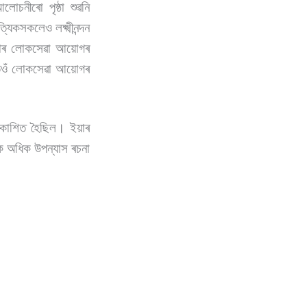
লোচনীৰো পৃষ্ঠা শুৱনি
্যিকসকলেও লক্ষ্মীনন্দন
ন বৰাৰ লোকসেৱা আয়োগৰ
 তেওঁ লোকসেৱা আয়োগৰ
্ৰকাশিত হৈছিল। ইয়াৰ
কৈ অধিক উপন্যাস ৰচনা