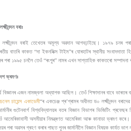
ষ্মীনন্দন বৰাঃ
ক্ষ্মীনন্দন বৰাই তেখেতৰ অমূল্য অৱদান আগবঢ়াইছে। ১৯৭৯ চনৰ পৰ
াৰতীয় বাতৰি কাকত “দা ইকনমিক্স টাইম”ৰ যোৰহাটৰ স্থানীয় সংবাদদাতা হি
ৰ পৰা ১৯৯৫ চনলৈ তেওঁ “ৰংপুৰ” নামৰ এখন সাপ্তাহিক কাকতৰো সম্পাদনা
িদেশ ভ্ৰমণঃ
পদাৰ্থ বিজ্ঞানৰ এজন নামজ্বলা অধ্যাপক আছিল। তেওঁ শিক্ষাদানৰ বাবে ভাৰতৰ ব
েচনেল চায়েন্স একাডেমী
“ৰ একচেঞ্জ প্ৰ’গ্ৰামৰ অধীনত ড০ লক্ষ্মীনন্দন বৰাদে
্মানীৰ গুটেনবাৰ্গ বিশ্ববিদ্যালয়ৰ বতৰ বিজ্ঞান বিভাগৰ ভিজিটিং প্ৰফেছৰ
আমেৰিকাবাসী অসমীয়াৰ নিমন্ত্ৰণত আমেৰিকা আৰু কানাডা ভ্ৰমণ কৰে। ড০ 
লয়ৰ পৰা অৱসৰ গ্ৰহণ কৰাৰ পাছত পুনৰ জাৰ্মানীলৈ বিজ্ঞান বিষয়ক কাৰ্যত ভা