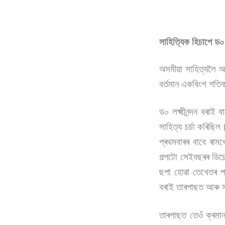
সাহিত্যিক হিচাপে ড০ লক
অসমীয়া সাহিত্যলৈ অৱ
বৰ্তমান একবিংশ শতি
ড০ লক্ষ্মীনন্দন বৰা
সাহিত্য চৰ্চা কৰিছি
প্ৰথমবাৰৰ বাবে ৰাম
গল্পটো সেইবছৰৰ ডিচে
ছপা হোৱা তেখেতৰ প্
বৰাই তাৰপাছত আৰু সা
তাৰপাছত তেওঁ ক্ৰমা