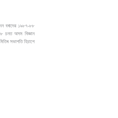
নন্দন বৰাদেৱ ১৯৮৭-৮৮
৮৮ চনত অসম বিজ্ঞান
সমিতিৰ সভাপতি হিচাপে