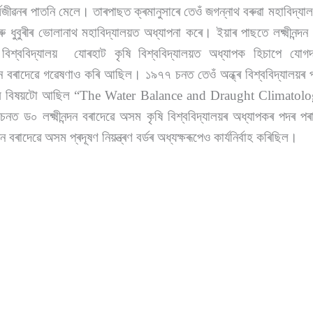
্মজীৱনৰ পাতনি মেলে। তাৰপাছত ক্ৰমানুসাৰে তেওঁ জগন্নাথ বৰুৱা মহাবিদ্যাল
 ধুবুৰীৰ ভোলানাথ মহাবিদ্যালয়ত অধ্যাপনা কৰে। ইয়াৰ পাছতে লক্ষ্মীনন্দ
বিশ্ববিদ্যালয় যোৰহাট কৃষি বিশ্ববিদ্যালয়ত অধ্যাপক হিচাপে যোগ
ন্দন বৰাদেৱে গৱেষণাও কৰি আছিল। ১৯৭৭ চনত তেওঁ অন্ধ্ৰ বিশ্ববিদ্যালয়ৰ প
ণাৰ বিষয়টো আছিল “The Water Balance and Draught Climatol
ত ড০ লক্ষ্মীনন্দন বৰাদেৱে অসম কৃষি বিশ্ববিদ্যালয়ৰ অধ্যাপকৰ পদৰ 
দন বৰাদেৱে অসম প্ৰদূষণ নিয়ন্ত্ৰণ বৰ্ডৰ অধ্যক্ষৰূপেও কাৰ্যনিৰ্বাহ কৰিছিল।