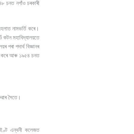
৯৪৮ চনত নগাঁও চৰকাৰী
. মহলাত নামভৰ্তি কৰে।
ওঁ কটন মহাবিদ্যালয়তে
ৰ পৰা পদাৰ্থ বিজ্ঞানৰ
তি কৰে আৰু ১৯৫৪ চনত
বৰুৱাৰ সৈতে।
চেইণ্ট এন্থনী কলেজত