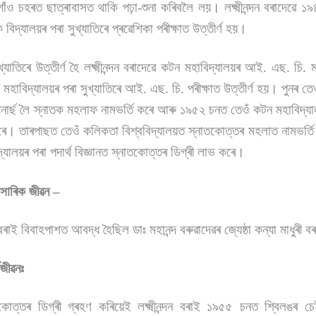
নগাঁও চহৰত ছাত্ৰাবাসত থাকি পঢ়া-শুনা কৰিবলৈ লয়। লক্ষ্মীনন্দন বৰাদেৱে ১
 বিদ্যালয়ৰ পৰা সুখ্যাতিৰে প্ৰৱেশিকা পৰীক্ষাত উত্তীৰ্ণ হয়।
ুখ্যাতিৰে উত্তীৰ্ণ হৈ লক্ষ্মীনন্দন বৰাদেৱে কটন মহাবিদ্যালয়ৰ আই. এছ. চি
হাবিদ্যালয়ৰ পৰা সুখ্যাতিৰে আই. এছ. চি. পৰীক্ষাত উত্তীৰ্ণ হয়। পুনৰ তে
 অনাৰ্ছ লৈ স্নাতক মহলাফ নামভৰ্তি কৰে আৰু ১৯৫২ চনত তেওঁ কটন মহাবিদ্যালয়
কৰে। তাৰপাছত তেওঁ কলিকতা বিশ্ববিদ্যালয়ত স্নাতকোত্তৰ মহলাত নামভৰ্
্যালয়ৰ পৰা পদাৰ্থ বিজ্ঞানত স্নাতকোত্তৰ ডিগ্ৰী লাভ কৰে।
সাংসাৰিক জীৱন –
 বৰাই বিবাহপাশত আবদ্ধ হৈছিল ডাঃ মহানন্দ বৰুৱাদেৱৰ জ্যেষ্ঠা কন্যা মাধুৰী 
্মজীৱনঃ
নাতকোত্তৰ ডিগ্ৰী গ্ৰহণ কৰিয়েই লক্ষ্মীনন্দন বৰাই ১৯৫৫ চনত শ্বিলঙৰ 