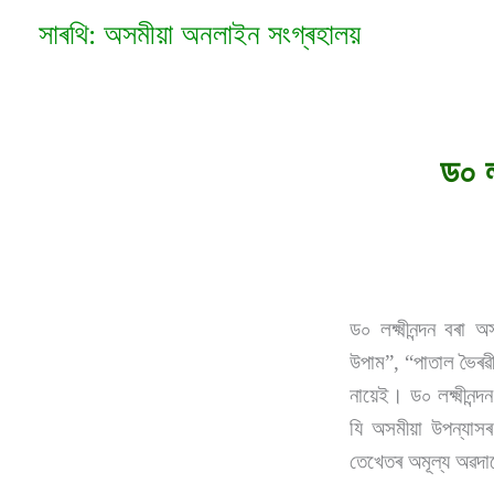
Skip
সাৰথি: অসমীয়া অনলাইন সংগ্ৰহালয়
to
content
ড০ ল
ড০ লক্ষ্মীনন্দন বৰা
উপাম”, “পাতাল ভৈৰৱী”
নায়েই। ড০ লক্ষ্মীনন্
যি অসমীয়া উপন্যাস
তেখেতৰ অমূল্য অৱদান