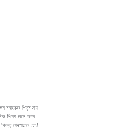
ন্দন বৰাদেৱৰ পিতৃৰ নাম
মিক শিক্ষা লাভ কৰে।
কিন্তু তাৰপাছত তেওঁ