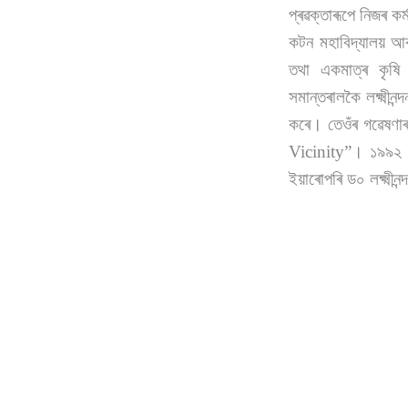
প্ৰৱক্তাৰূপে নিজৰ কৰ
কটন মহাবিদ্যালয় আৰু
তথা একমাত্ৰ কৃষি 
সমান্তৰালকৈ লক্ষ্মীন
কৰে। তেওঁৰ গৱেষ
Vicinity”। ১৯৯২ চন
ইয়াৰোপৰি ড০ লক্ষ্মীনন্