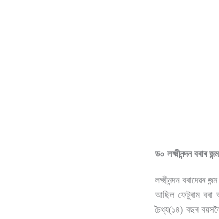
ড০ লক্ষ্মীনন্দন বৰাৰ জন
লক্ষ্মীনন্দন বৰাদেৱৰ 
আছিল ফেটুৰাম বৰা আ
চৈধ্য(১৪) বছৰ বয়সল