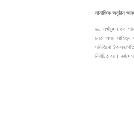
সামাজিক অনুষ্ঠান আৰু ড
ড০ লক্ষ্মীনন্দন বৰা
চনত অসম সাহিত্য স
সমিতিৰো উপ-সভাপতি হ
নিৰ্বাচিত হয়। বৰাদ