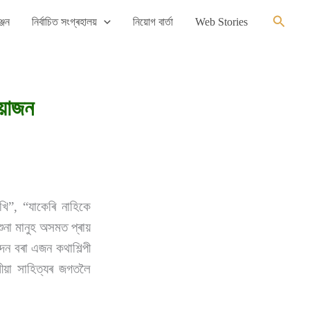
Search
্জন
নিৰ্বাচিত সংগ্ৰহালয়
নিয়োগ বাৰ্তা
Web Stories
ীয়াজন
াখি”, “যাকেৰি নাহিকে
শুনা মানুহ অসমত প্ৰায়
্দন বৰা এজন কথাশিল্পী
ীয়া সাহিত্যৰ জগতলৈ