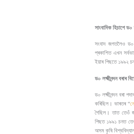
সাংবাদিক হিচাপে ড০ লক্
সংবাদ জগতলৈও ড০ ল
প্ৰকাশিত এখন সৰ্বভ
ইয়াৰ পিছতে ১৯৯২ চন
ড০ লক্ষ্মীনন্দন বৰাৰ ব
ড০ লক্ষ্মীনন্দন বৰা 
কৰিছিল। ভাৰতৰ “
ন
গৈছিল। তাত তেওঁ জাৰ
পিছত ১৯৯১ চনত তেওঁ 
অসম কৃষি বিশ্ববিদ্যা