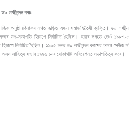
০ লক্ষ্মীনন্দন বৰাঃ
 সামাজিক অনুষ্ঠানবিলাকৰ লগত জড়িত এজন সমাজহিতৈষী ব্যক্তি। ড০ লক্ষ্মী
ভাৰ উপ-সভাপতি হিচাপে নিৰ্বাচিত হৈছিল। ইয়াৰ লগতে তেওঁ ১৯৮৭-
িচাপে নিৰ্বাচিত হৈছিল। ১৯৯৫ চনত ড০ লক্ষ্মীনন্দন বৰাদেৱ অসম সেউজ 
েৱে অসম সাহিত্য সভাৰ ১৯৯৬ চনৰ বোকাখাট অধিৱেশনত সভাপতিত্ব কৰে।