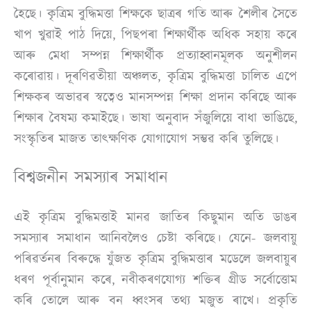
হৈছে। কৃত্ৰিম বুদ্ধিমত্তা শিক্ষকে ছাত্ৰৰ গতি আৰু শৈলীৰ সৈতে
খাপ খুৱাই পাঠ দিয়ে, পিছপৰা শিক্ষাৰ্থীক অধিক সহায় কৰে
আৰু মেধা সম্পন্ন শিক্ষাৰ্থীক প্ৰত্যাহ্বানমূলক অনুশীলন
কৰোৱায়। দূৰণিৱতীয়া অঞ্চলত, কৃত্ৰিম বুদ্ধিমত্তা চালিত এপে
শিক্ষকৰ অভাৱৰ স্বত্বেও মানসম্পন্ন শিক্ষা প্ৰদান কৰিছে আৰু
শিক্ষাৰ বৈষম্য কমাইছে। ভাষা অনুবাদ সঁজুলিয়ে বাধা ভাঙিছে,
সংস্কৃতিৰ মাজত তাৎক্ষণিক যোগাযোগ সম্ভৱ কৰি তুলিছে।
বিশ্বজনীন সমস্যাৰ সমাধান
এই কৃত্ৰিম বুদ্ধিমত্তাই মানৱ জাতিৰ কিছুমান অতি ডাঙৰ
সমস্যাৰ সমাধান আনিবলৈও চেষ্টা কৰিছে। যেনে- জলবায়ু
পৰিৱৰ্তনৰ বিৰুদ্ধে যুঁজত কৃত্ৰিম বুদ্ধিমত্তাৰ মডেলে জলবায়ুৰ
ধৰণ পূৰ্বানুমান কৰে, নবীকৰণযোগ্য শক্তিৰ গ্ৰীড সৰ্বোত্তোম
কৰি তোলে আৰু বন ধ্বংসৰ তথ্য মজুত ৰাখে। প্ৰকৃতি