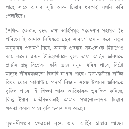
লাহে লাহে আমাৰ সৃষ্টি আৰু চিন্তাৰ ধৰণেই সলনি কৰি
পেলাইছে।
শৈক্ষিক ক্ষেত্ৰত, বৃহৎ ভাষা আৰ্হিসমূহ গৱেষণাৰ সহায়ক হৈ
পৰিছে। ই আমাক নিমিষতে গ্ৰন্থৰ সাৰাংশ প্ৰদান কৰে, নতুন
অনুমানৰ পৰামৰ্শ দিয়ে, আনকি প্ৰবন্ধৰ সহ-লেখক হিচাপেও
কাম কৰে। এজন ইতিহাসবিদে বৃহৎ ভাষা আৰ্হিৰ জৰিয়তে
প্ৰাচীন গ্ৰন্থ বিশ্লেষণ কৰি এনে নমুনা ধৰিব পাৰে, যিটো
মানুহে জীৱনকালতো বিচাৰি নাপাব পাৰে। ছাত্ৰ-ছাত্ৰীয়ে জটিল
বিষয় যেনে কোৱাণ্টাম পদাৰ্থ বিজ্ঞান সহজ উপমাৰ জৰিয়তে
বুজিব পাৰে। ই শিক্ষণ আৰু আৱিষ্কাৰক ত্বৰান্বিত কৰিছে,
কিন্তু ইয়াৰ অতিনিৰ্ভৰতাই আমাৰ সমালোচনাত্মক চিন্তাৰ
ক্ষমতা কমাব পাৰে বুলি ভবাৰ থল আছে।
সৃজনশীলতাৰ ক্ষেত্ৰতো বৃহৎ ভাষা আৰ্হিৰ প্ৰভাৱ আছে।