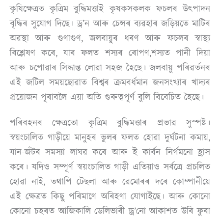
কৃষিক্ষেত্ৰত কৃত্ৰিম বুদ্ধিমত্তাই কৃষকসকলক ফচলৰ উৎপাদন
বৃদ্ধিৰ সুযোগ দিছে। ড্ৰ’ন আৰু চেন্সৰ ব্যৱহাৰ জড়িয়তে মাটিৰ
অৱস্থা আৰু গুণাগুণ, জলবায়ুৰ ধৰণ আৰু ফচলৰ স্বাস্থ্য
বিশ্লেষণ কৰে, যাৰ ফলত শস্যৰ ৰোপণ,শস্যত পানী দিয়া
আৰু চপোৱাৰ সিদ্ধান্ত লোৱা সহজ হৈছে। জলবায়ু পৰিৱৰ্তনৰ
এই জটিল সময়ছোৱাত বিশ্বৰ ক্ৰমবৰ্ধমান জনসংখ্যাৰ খাদ্যৰ
প্ৰয়োজন পূৰাবলৈ এয়া অতি গুৰুত্বপূৰ্ণ বুলি বিবেচিত হৈছে।
পৰিবহনৰ ক্ষেত্ৰতো কৃত্ৰিম বুদ্ধিমত্তাৰ প্ৰভাৱ সুস্পষ্ট।
স্বয়ংচালিত গাড়ীয়ে মানুহৰ ভুলৰ ফলত হোৱা দুৰ্ঘটনা কমায়,
যান-জঁটৰ সমস্যা লাঘৱ কৰে আৰু ই কাৰ্বন নিৰ্গমনো হ্ৰাস
কৰে। যদিও সম্পূৰ্ণ স্বয়ংচালিত গাড়ী এতিয়াও সৰ্বত্ৰে প্ৰচলিত
হোৱা নাই, তথাপি টেছলা আৰু ৱেমোৰৰ দৰে কোম্পানীয়ে
এই ক্ষেত্ৰত কিছু পৰিমাণে অৰিহণা যোগাইছে। আৰু কোনো
কোনো চহৰত আজিকালি ডেলিভাৰী ড্ৰ’নো আকাশত উৰি ফুৰা