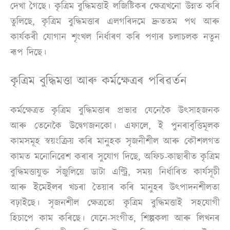
দেখা গৈছে। কৃত্ৰিম বুদ্ধিমত্তাই লজিষ্টিকৰ ক্ষেত্ৰখনো উন্নত কৰি
তুলিছে, কৃত্ৰিম বুদ্ধিমত্তাৰ এলগৰিদমে দ্ৰুততম পথ আৰু
কাৰ্যকৰী যোগান শৃংখল নিৰ্ধাৰণ কৰি পণ্যৰ চলাচলক নতুন
ৰূপ দিছে।
কৃত্ৰিম বুদ্ধিমত্তা আৰু কৰ্মক্ষেত্ৰৰ পৰিৱৰ্তন
কৰ্মক্ষেত্ৰত কৃত্ৰিম বুদ্ধিমত্তাৰ প্ৰভাৱ যেনেকৈ উৎসাহজনক
আৰু তেনেকৈ উদ্বেগজনকো। এফালে, ই পুনৰাবৃত্তিমূলক
কামসমূহ স্বয়ংক্ৰিয় কৰি মানুহক সৃজনীশীল আৰু কৌশলগত
কামত মনোনিৱেশ কৰাৰ সুযোগ দিছে, অফিচ-কাছাৰীত কৃত্ৰিম
বুদ্ধিমত্তাযুক্ত সঁজুলিয়ে ডাটা এণ্ট্ৰি, সময় নিৰ্ধাৰিত কাৰ্যসূচী
আৰু ইমেইলৰ খচৰা তৈয়াৰ কৰি মানুহৰ উৎপাদনশীলতা
বঢ়াইছে। সৃজনশীল ক্ষেত্ৰতো কৃত্ৰিম বুদ্ধিমত্তাই সহযোগী
হিচাপে কাম কৰিছে। যেনে-সংগীত, শিল্পকলা আৰু লিখনৰ