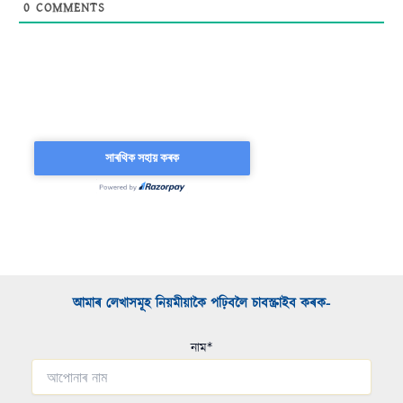
0
COMMENTS
আমাৰ লেখাসমূহ নিয়মীয়াকৈ পঢ়িবলৈ চাবস্ক্ৰাইব কৰক-​
নাম*