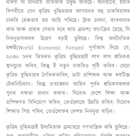
ধাৰণা দি মানৱীয় প্ৰতিভাক উদ্বুদ্ধ কৰিছে। আনহাতে, ইয়াৰ
বিপৰীতে যেন কৃত্ৰিম বুদ্ধিমত্তাৰ আগমনত বহু চাকৰিয়ালৰ
চাকৰি হেৰুৱাৰ ভয় আহি পৰিছে। ট্ৰাক চালনা, কাৰখানাৰ
কাম আৰু গ্ৰাহক সেৱাৰ দৰে কাম ক্ৰমশঃ স্বয়ংক্ৰিয় হৈছে, যি
নিবনুৱাসকলৰ উদ্বেগ বঢ়াই তুলিছে। বিশ্ব অৰ্থনৈতিক
মঞ্চই(World Economic Forum) পূৰ্বাভাস দিছে যে,
২০৩০ চনৰ ভিতৰত কৃত্ৰিম বুদ্ধিমত্তাই লাখ লাখ শ্ৰমিকক
স্থানচ্যুত কৰিব, কিন্তু ই নতুন চাকৰিও সৃষ্টি কৰিব। যেনে
কৃত্ৰিম বুদ্ধিমত্তাৰ নৈতিকতাবিদ, ডাটা প্ৰশিক্ষক আৰু ৰবটিক্স
টেকনিচিয়ান। কিন্তু প্ৰত্যাহ্বান আহিব পূৰ্বৰ শ্ৰমিকসকলক
পুনৰ দক্ষতা প্ৰদান কৰাত। যিবোৰ দেশে শিক্ষা আৰু
প্ৰশিক্ষণত বিনিয়োগ কৰিব, তেওঁলোকে উন্নতি কৰিব; যিবোৰ
শিক্ষাত পিছ পৰিব, তেওঁলোকৰ দেশত নিবনুৱা বাঢ়িব।
কৃত্ৰিম বুদ্ধিমত্তাই উদ্যমিতাক ক্ৰমান্বয়ে গণতান্ত্ৰিক কৰি তুলিছে।