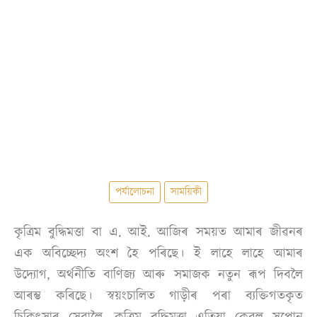
পৰ্যালোচনা
সাময়িকী
কৃত্ৰিম বুদ্ধিমত্তা বা এ. আই. আজিৰ সময়ত আমাৰ জীৱনৰ
এক অবিচ্ছেদ্য অংশ হৈ পৰিছে। ই লাহে লাহে আমাৰ
উদ্যোগ, অৰ্থনীতি বাণিজ্য আৰু সমাজক নতুন ৰূপ দিবলৈ
আৰম্ভ কৰিছে। স্বয়ংচালিত গাড়ীৰ পৰা ব্যক্তিগতকৃত
চিকিৎসাৰ সেৱালৈ, কৃত্ৰিম বুদ্ধিমত্তা এতিয়া কেৱল সপোন