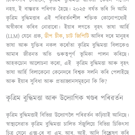
নহয়, ই বাস্তৱত পৰিণত হৈছে। ২০২৫ বৰ্ষত ভৰি দি আমি
কৃত্ৰিম বুদ্ধিমত্তাৰ এই পৰিৱৰ্তনশীল শক্তিক কোনোপধ্যেই
অস্বীকাৰ কৰিব নোৱাৰো। ইয়াৰ লগতে বৃহৎ ভাষা আৰ্হি
(LLM) যেনে গ্ৰক,
ডীপ চীক
,
চাট জিপিটি
আদিৰ দৰে মানুহৰ
ভাষা আৰু যুক্তিৰ নকল কৰোঁতা কৃত্ৰিম বুদ্ধিমত্তা বিলাকেও
আমাৰ জীৱনত অতি গুৰুত্বপূৰ্ণ ভূমিকা পালন কৰিছে।
আহকচোন আলোচনা কৰো, এই কৃত্ৰিম বুদ্ধিমত্তা আৰু বৃহৎ
ভাষা আৰ্হি বিলাকেনো কেনেদৰে বিশ্বক সলনি কৰি পেলাইছে
আৰু ইয়াৰ সুবিধা আৰু প্ৰত্যাহ্বানসমূহনো কি কি?
কৃত্ৰিম বুদ্ধিমত্তা আৰু উদ্যোগিক খণ্ডৰ পৰিৱৰ্তন
কৃত্ৰিম বুদ্ধিমত্তাই বিভিন্ন উদ্যোগলৈ পৰিৱৰ্তন কঢ়িয়াই আনিছে।
স্বাস্থ্যসেৱাত কৃত্ৰিম বুদ্ধিমত্তা চালিত সঁজুলিয়ে বিভিন্ন চিকিৎসা
চিত্ৰ যেনে এক্স-ৰে বা এম. আৰ. আই. আদি বিশ্লেষণ কৰি