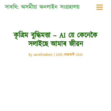
Skip
সাৰথি: অসমীয়া অনলাইন সংগ্ৰহালয়
to
content
কৃত্ৰিম বুদ্ধিমত্তা – AI য়ে কেনেকৈ
সলাইছে আমাৰ জীৱন
By
sarothiadmin
|
25th ফেব্ৰুৱাৰী 2025