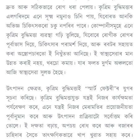
দ্ৰুত আৰু সঠিকভাৱে ৰোগ ধৰা পেলায়। কৃত্ৰিম বুদ্ধিমত্তাৰ
এলগৰিদমে এনে সূক্ষ্ম নমুনাও চিনি পায়, যিবোৰত আনকি
অভিজ্ঞ চিকিৎসকৰো চকু নপৰিব পাৰে। কোম্পানীসমূহে এনে
কৃত্ৰিম বুদ্ধিমত্তা ব্যৱস্থা গঢ়ি তুলিছে, যিবোৰে ৰোগীক ৰোগৰ
পূৰ্বাভাস দিয়ে, চিকিৎসাৰ পৰামৰ্শ দিয়ে, আৰু ৰবটৰ সহায়ত
কৰা অস্ত্ৰোপচাৰতো ই নিখুঁততা আনিছে। ই স্বাস্থ্যসেৱাৰ মান
উন্নত কৰাই নহয়, খৰচো কমায়। যাৰ ফলত দুৰ্গম অঞ্চলতো
আজি স্বাস্থ্যসেৱা সুলভ হৈছে।
উৎপাদন ক্ষেত্ৰত, কৃত্ৰিম বুদ্ধিমত্তাই “স্মাৰ্ট ফেক্টৰী”ৰ যুগৰ
সূচনা কৰিছে। কৃত্ৰিম বুদ্ধিমত্তাযুক্ত যন্ত্ৰই নিজৰ কাৰ্যক্ষমতা
পৰ্যবেক্ষণ কৰে, এনে যন্ত্ৰই নিজৰ মেৰামতিৰ প্ৰয়োজনীয়তা
পূৰ্বানুমান কৰে আৰু উৎপাদন প্ৰক্ৰিয়াটো সৰ্বোত্তম কৰি
তোলে। ই দক্ষতা বঢ়ায়, অপচয় ৰোধ কৰে আৰু বজাৰৰ
চাহিদাৰ সৈতে তাৎক্ষণিকভাৱে খাপ খুৱাত সহায় কৰে।