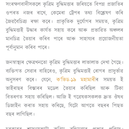
সংৰক্ষণবাদীসকলে কৃত্ৰিম বুদ্ধিমত্তাৰ জৰিয়তে বিপন্ন প্ৰজাতিৰ
ওপৰত নজৰ ৰাখে, কেমেৰা ট্ৰেপৰ তথ্য বিশ্লেষণ কৰি
জৈৱবৈচিত্ৰ্য ৰক্ষা কৰে। প্ৰাকৃতিক দুৰ্যোগৰ সময়ত, কৃত্ৰিম
বুদ্ধিমত্তাই উদ্ধাৰ কাৰ্যত সহায় কৰে আৰু প্ৰভাৱিত অঞ্চলৰ
মানচিত্ৰ তৈয়াৰ কৰিব পাৰে আৰু সাহায্যৰ প্ৰয়োজনীয়তা
পূৰ্বানুমান কৰিব পাৰে।
জনস্বাস্থ্যৰ ক্ষেত্ৰখনতো কৃত্ৰিম বুদ্ধিমত্তাৰ লাভালাভ দেখা গৈছে।
ব্যক্তিগত সেৱাৰ বাহিৰেও, কৃত্ৰিম বুদ্ধিমত্তাই ৰোগৰ প্ৰাদুৰ্ভাৱ
অনুসৰণ কৰে। যেনে,
ক’ভিড-১৯ মহামাৰী
ৰ সময়ত ই
ভাইৰাছৰ বিস্তাৰৰ মডেল তৈয়াৰ কৰিছিল আৰু টিকা
বিতৰণত সহায় কৰিছিল। আজি ই গৱেষকসকলক দ্ৰুত ঔষধ
ডিজাইন কৰাত সহায় কৰিছে, যিটো আগতে বছৰৰ পিছত
বছৰ লাগিছিল।