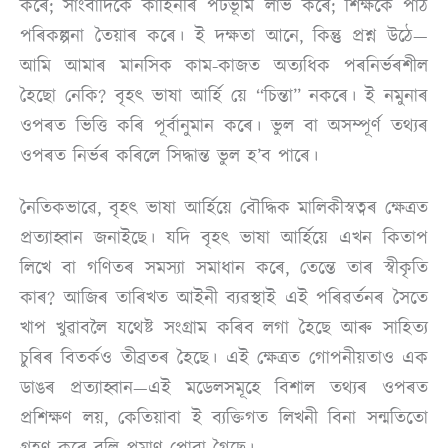
কৰে; সাংবাদিকে কাহিনীৰ পটভূমি লাভ কৰে; শিক্ষকে পাঠ
পৰিকল্পনা তৈয়াৰ কৰে। ই দক্ষতা আনে, কিন্তু প্ৰশ্ন উঠে—
আমি আমাৰ মানসিক কাম-কাজত অত্যধিক পৰনিৰ্ভৰশীল
হৈছো নেকি? বৃহৎ ভাষা আৰ্হি য়ে “চিন্তা” নকৰে। ই নমুনাৰ
ওপৰত ভিত্তি কৰি পূৰ্বানুমান কৰে। ভুল বা অসম্পূৰ্ণ তথ্যৰ
ওপৰত নিৰ্ভৰ কৰিলে সিদ্ধান্ত ভুল হ’ব পাৰে।
নৈতিকভাৱে, বৃহৎ ভাষা আৰ্হিয়ে বৌদ্ধিক মালিকীস্বত্বৰ ক্ষেত্ৰত
প্ৰত্যাহ্বান জনাইছে। যদি বৃহৎ ভাষা আৰ্হিয়ে এখন কিতাপ
লিখে বা গণিতৰ সমস্যা সমাধান কৰে, তেন্তে তাৰ স্বীকৃতি
কাৰ? আজিৰ তাৰিখত আইনী ব্যৱস্থাই এই পৰিৱৰ্তনৰ সৈতে
খাপ খুৱাবলৈ যথেষ্ট সংগ্ৰাম কৰিব লগা হৈছে আৰু সাহিত্য
চুৰিৰ বিতৰ্কও তীব্ৰতৰ হৈছে। এই ক্ষেত্ৰত গোপনীয়তাও এক
ডাঙৰ প্ৰত্যাহ্বান—এই মডেলসমূহে বিশাল তথ্যৰ ওপৰত
প্ৰশিক্ষণ লয়, কেতিয়াবা ই ব্যক্তিগত লিখনী বিনা সন্মতিতো
গ্ৰহণ কৰে বুলি প্ৰমাণ পোৱা গৈছে।