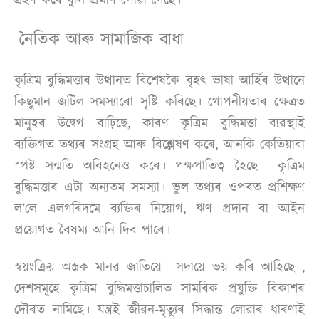
নৈতিক আৰু সামাজিক বাধা
কৃত্ৰিম বুদ্ধিমত্তাৰ উত্থানত বিশেষকৈ বৃহৎ ভাষা আৰ্হিৰ উত্থানে
কিছুমান জটিল সমস্যাৰো সৃষ্টি কৰিছে। গোপনীয়তাৰ ক্ষেত্ৰত
মানুহৰ উদ্বেগ বাঢ়িছে, কাৰণ কৃত্ৰিম বুদ্ধিমত্তা ব্যৱস্থাই
ব্যক্তিগত তথ্যৰ সংগ্ৰহ আৰু বিশ্লেষণ কৰে, আনকি কেতিয়াবা
স্পষ্ট সন্মতি অবিহনেও কৰে। পক্ষপাতিত্ব হৈছে কৃত্ৰিম
বুদ্ধিমত্তাৰ এটা অন্যতম সমস্যা। ভুল তথ্যৰ ওপৰত প্ৰশিক্ষণ
ল’লে এলগৰিদমে ব্যক্তিৰ নিয়োগ, ঋণ প্ৰদান বা আইন
প্ৰয়োগত বৈষম্য আনি দিব পাৰে।
স্বয়ংক্ৰিয় অস্ত্ৰক মানৱ জাতিয়ে সদায়ে ভয় কৰি আহিছে ,
দেশসমূহে কৃত্ৰিম বুদ্ধিমত্তাচালিত সামৰিক প্ৰযুক্তি বিকাশৰ
দৌৰত নামিছে। যন্ত্ৰই জীৱন-মৃত্যুৰ সিদ্ধান্ত লোৱাৰ ধাৰণাই