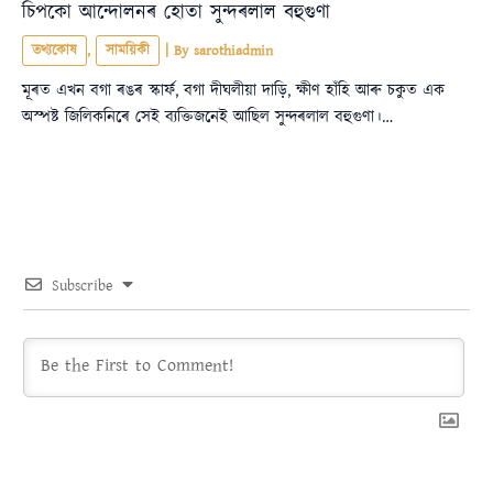
চিপকো আন্দোলনৰ হোতা সুন্দৰলাল বহুগুণা
তথ্যকোষ
,
সাময়িকী
| By
sarothiadmin
মূৰত এখন বগা ৰঙৰ স্কার্ফ, বগা দীঘলীয়া দাড়ি, ক্ষীণ হাঁহি আৰু চকুত এক
অস্পষ্ট জিলিকনিৰে সেই ব্যক্তিজনেই আছিল সুন্দৰলাল বহুগুণা।…
Subscribe