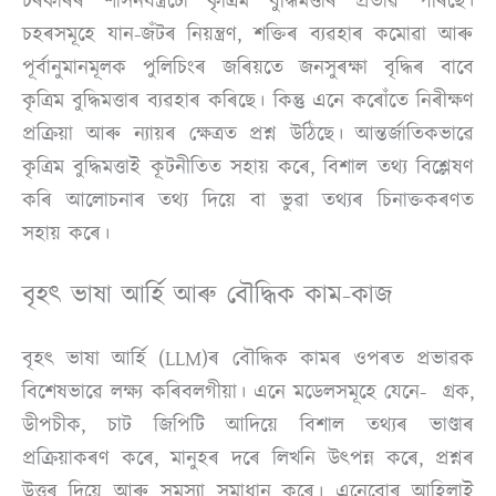
চৰকাৰৰ শাসনযন্ত্ৰটো কৃত্ৰিম বুদ্ধিমত্তাৰ প্ৰভাৱ পৰিছে।
চহৰসমূহে যান-জঁটৰ নিয়ন্ত্ৰণ, শক্তিৰ ব্যৱহাৰ কমোৱা আৰু
পূৰ্বানুমানমূলক পুলিচিংৰ জৰিয়তে জনসুৰক্ষা বৃদ্ধিৰ বাবে
কৃত্ৰিম বুদ্ধিমত্তাৰ ব্যৱহাৰ কৰিছে। কিন্তু এনে কৰোঁতে নিৰীক্ষণ
প্ৰক্ৰিয়া আৰু ন্যায়ৰ ক্ষেত্ৰত প্ৰশ্ন উঠিছে। আন্তৰ্জাতিকভাৱে
কৃত্ৰিম বুদ্ধিমত্তাই কূটনীতিত সহায় কৰে, বিশাল তথ্য বিশ্লেষণ
কৰি আলোচনাৰ তথ্য দিয়ে বা ভুৱা তথ্যৰ চিনাক্তকৰণত
সহায় কৰে।
বৃহৎ ভাষা আৰ্হি আৰু বৌদ্ধিক কাম-কাজ
বৃহৎ ভাষা আৰ্হি (LLM)ৰ বৌদ্ধিক কামৰ ওপৰত প্ৰভাৱক
বিশেষভাৱে লক্ষ্য কৰিবলগীয়া। এনে মডেলসমূহে যেনে- গ্ৰক,
ডীপচীক, চাট জিপিটি আদিয়ে বিশাল তথ্যৰ ভাণ্ডাৰ
প্ৰক্ৰিয়াকৰণ কৰে, মানুহৰ দৰে লিখনি উৎপন্ন কৰে, প্ৰশ্নৰ
উত্তৰ দিয়ে আৰু সমস্যা সমাধান কৰে। এনেবোৰ আহিলাই