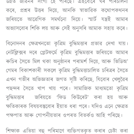
উন্নত জীৱনৰ সংগী হৈ পৰিছে। এইবোৰে ঘৰ পৰিচালনা
কৰে, প্ৰশ্নৰ উত্তৰ দিয়ে, আনকি স্বাভাৱিক কথোপকথনৰ
জৰিয়তে আৱেগিক সমৰ্থনো দিয়ে। স্মাৰ্ট যন্ত্ৰই আমাৰ
অভ্যাসবোৰ শিকি লয় আৰু সেই অনুসৰি আমাক সহায় কৰে।
বিনোদনৰ ক্ষেত্ৰখনতো কৃত্ৰিম বুদ্ধিমত্তাৰ প্ৰভাৱ দেখা যায়।
নেটফ্লিক্সৰ দৰে প্লেটফৰ্মে কৃত্ৰিম বুদ্ধিমত্তাৰ জৰিয়তে আমাৰ
ৰুচিৰ সৈতে মিল থকা অনুষ্ঠানৰ পৰামৰ্শ দিয়ে, আৰু ভিডিঅ’
গেমৰ বিকাশকাৰী সকলে কৃত্ৰিম বুদ্ধিমত্তাচালিত চৰিত্ৰৰ সৈতে
এখন গভীৰ অভিজ্ঞতাৰ জগত সৃষ্টি কৰিছে, যিবোৰ খেলুৱৈৰ
পছন্দৰ সৈতে খাপ খায় পৰে। সামাজিক মাধ্যমতো কৃত্ৰিম
বুদ্ধিমত্তাৰ জৰিয়তে ‘ফিড কিউৰেট’ কৰা হয় আৰু
ক্ষতিকাৰক বিষয়বস্তুবোৰ ইয়াত ধৰা পৰে। যদিও এনে ক্ষেত্ৰত
পক্ষপাত আৰু গোপনীয়তাৰ ওপৰত বিতৰ্কও আহি পৰিছে।
শিক্ষাক এতিয়া বহু পৰিমাণে ব্যক্তিগতকৃত কৰাৰ চেষ্টা কৰা