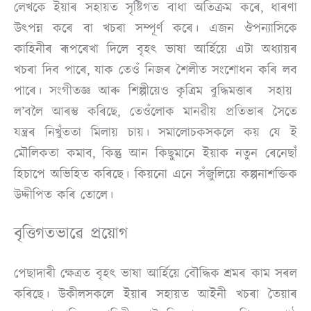
লেখকে ইয়াৰ সহায়ত সৃষ্টিগত বাধা অতিক্ৰম কৰে, ধাৰণা
উৎপন্ন কৰে বা খচৰা সম্পূৰ্ণ কৰে। এজন ঔপন্যাসিকে
কাহিনীৰ ৰূপৰেখা দিলে বৃহৎ ভাষা আৰ্হিয়ে এটা অধ্যায়ৰ
খচৰা দিব পাৰে, যাক তেওঁ নিজৰ শৈলীত সংশোধন কৰি লব
পাৰে। সংগীতজ্ঞ আৰু শিল্পীয়েও কৃত্ৰিম বুদ্ধিমত্তাৰ সহায়
ল’বলৈ আৰম্ভ কৰিছে, তেওঁলোক মানৱীয় প্ৰতিভাৰ সৈতে
যন্ত্ৰৰ নিখুঁততা মিলায় চায়। সমালোচকসকলে কয় যে ই
মৌলিকতা কমাব, কিন্তু আন কিছুমানে ইয়াক নতুন ৰেনেছাঁ
হিচাপে অভিহিত কৰিছে। কিয়নো এনে সঁজুলিয়ে কল্পনাশক্তিক
উদ্দীপিত কৰি তোলে।
বৃত্তিগতভাৱে প্ৰয়োগ
পেছাদাৰী ক্ষেত্ৰত বৃহৎ ভাষা আৰ্হিয়ে বৌদ্ধিক শ্ৰমৰ কাম সৰল
কৰিছে। উকীলসকলে ইয়াৰ সহায়ত আইনী খচৰা তৈয়াৰ