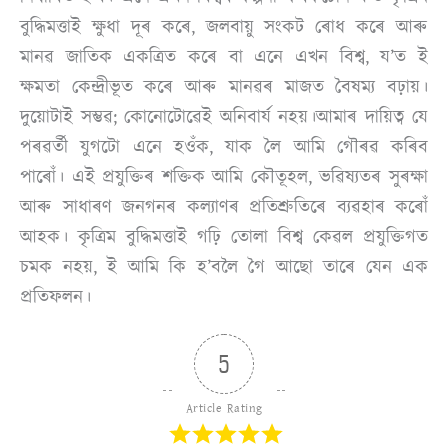
বুদ্ধিমত্তাই ক্ষুধা দূৰ কৰে, জলবায়ু সংকট ৰোধ কৰে আৰু
মানৱ জাতিক একত্ৰিত কৰে বা এনে এখন বিশ্ব, য’ত ই
ক্ষমতা কেন্দ্ৰীভূত কৰে আৰু মানৱৰ মাজত বৈষম্য বঢ়ায়।
দুয়োটাই সম্ভৱ; কোনোটোৱেই অনিবাৰ্য নহয়।
আমাৰ দায়িত্ব যে
পৰৱৰ্তী যুগটো এনে হওঁক, যাক লৈ আমি গৌৰৱ কৰিব
পাৰোঁ। এই প্ৰযুক্তিৰ শক্তিক আমি কৌতূহল, ভৱিষ্যতৰ সুৰক্ষা
আৰু সাধাৰণ জনগনৰ কল্যাণৰ প্ৰতিশ্ৰুতিৰে ব্যৱহাৰ কৰোঁ
আহক। কৃত্ৰিম বুদ্ধিমত্তাই গঢ়ি তোলা বিশ্ব কেৱল প্ৰযুক্তিগত
চমক নহয়, ই আমি কি হ’বলৈ গৈ আছো তাৰে যেন এক
প্ৰতিফলন।
5
Article Rating