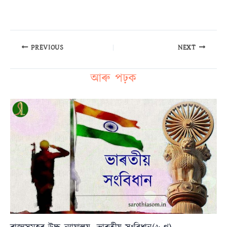
PREVIOUS
NEXT
আৰু পঢ়ক