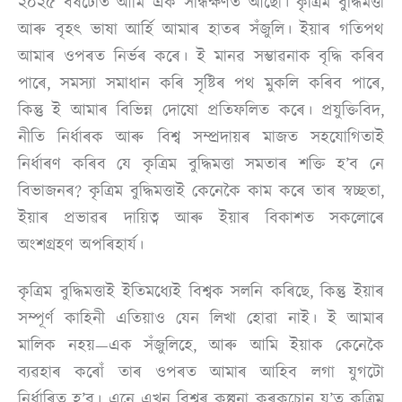
২০২৫ বৰ্ষটোত আমি এক সন্ধিক্ষণত আছো। কৃত্ৰিম বুদ্ধিমত্তা
আৰু বৃহৎ ভাষা আৰ্হি আমাৰ হাতৰ সঁজুলি। ইয়াৰ গতিপথ
আমাৰ ওপৰত নিৰ্ভৰ কৰে। ই মানৱ সম্ভাৱনাক বৃদ্ধি কৰিব
পাৰে, সমস্যা সমাধান কৰি সৃষ্টিৰ পথ মুকলি কৰিব পাৰে,
কিন্তু ই আমাৰ বিভিন্ন দোষো প্ৰতিফলিত কৰে। প্ৰযুক্তিবিদ,
নীতি নিৰ্ধাৰক আৰু বিশ্ব সম্প্ৰদায়ৰ মাজত সহযোগিতাই
নিৰ্ধাৰণ কৰিব যে কৃত্ৰিম বুদ্ধিমত্তা সমতাৰ শক্তি হ’ব নে
বিভাজনৰ? কৃত্ৰিম বুদ্ধিমত্তাই কেনেকৈ কাম কৰে তাৰ স্বচ্ছতা,
ইয়াৰ প্ৰভাৱৰ দায়িত্ব আৰু ইয়াৰ বিকাশত সকলোৰে
অংশগ্ৰহণ অপৰিহাৰ্য।
কৃত্ৰিম বুদ্ধিমত্তাই ইতিমধ্যেই বিশ্বক সলনি কৰিছে, কিন্তু ইয়াৰ
সম্পূৰ্ণ কাহিনী এতিয়াও যেন লিখা হোৱা নাই। ই আমাৰ
মালিক নহয়—এক সঁজুলিহে, আৰু আমি ইয়াক কেনেকৈ
ব্যৱহাৰ কৰোঁ তাৰ ওপৰত আমাৰ আহিব লগা যুগটো
নিৰ্ধাৰিত হ’ব। এনে এখন বিশ্বৰ কল্পনা কৰকচোন য’ত কৃত্ৰিম