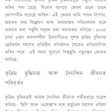
সৰু ব্যৱসায়ীয়ে এতিয়া কৃত্ৰিম বুদ্ধিমত্তাযুক্ত সঁজুলি ব্যৱহাৰ
কৰিব পৰা হৈছে, যিবোৰ আগতে কেৱল ডাঙৰ ডাঙৰ
কোম্পানীৰ বাবেহে আছিল। এই ক্ষেত্ৰত আমি পণ্যৰ বিপণন,
গ্ৰাহকৰ তথ্য বিশ্লেষণ আৰু তথ্যভাণ্ডাৰ পৰিচালনাৰ বাবে
ব্যৱহাৰ কৰা সজুঁলি সমূহৰ কথা অৱতাৰনা কৰিছো। ২০২৫
চনত এজন অকলশৰীয়া উদ্যোগীয়েও সুলভ কৃত্ৰিম বুদ্ধিমত্তা
প্লেটফৰ্মৰ সহায়ত প্ৰতিষ্ঠিত প্ৰতিষ্ঠানৰ সৈতেও প্ৰতিযোগিতা
কৰিব পাৰে। এই সমান সুযোগে বিশ্বজুৰি নতুনত্বৰ জোৱাৰ
আনিছে।
কৃত্ৰিম বুদ্ধিমত্তা আৰু দৈনন্দিন জীৱনত
পৰিৱৰ্তন
কৃত্ৰিম বুদ্ধিমত্তাই আমাৰ দৈনন্দিন জীৱনত গভীৰভাৱে প্ৰৱেশ
কৰিছে। ‘ছিৰি’ আৰু ‘এলেক্সা’ৰ দৰে ভাৰ্চুৱেল সহায়ক এতিয়া