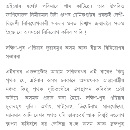
এইবোৰ যথেষ্ট পৰিমাণে শাম কাটিছে। তাৰ উপৰিও
জাগিৰোডত নিৰ্মীয়মান টাটা গ্ৰুপৰ ছেমিকণ্ডাক্টৰ প্ৰকল্পই দেশী-
বিদেশী বিনিয়োগকাৰী সকলৰ মনত বিশ্বাস জন্মাবলৈ সক্ষম
হৈছে যে অসমতো বিনিয়োগ কৰিব পাৰি !
দক্ষিণ-পূব এছিয়াৰ দুৱাৰমুখ অসম আৰু ইয়াত বিনিয়োগৰ
সম্ভাৱনা
এইবাৰৰ এডভান্টেজ আছাম সন্মিলনখন এই বাবেও কিছু
পৃথক যে, এইবাৰ অসম চৰকাৰে অসমখনক আন্তঃৰাষ্ট্ৰীয়
মঞ্চত কিছু পৃথক দৃষ্টিভংগীৰে উপস্থাপন কৰিবলৈ চেষ্টা
কৰিছে। অসমক প্ৰচাৰ কৰা হৈছে- দক্ষিণ-পূব এছিয়াৰ
দুৱাৰমুখ বুলি। অৰ্থাৎ, থাইলেণ্ড, ভিয়েটনাম, মালয়েছিয়া,
ম্যানমাৰ আদি দেশৰ লগত যদি ভাৰতবৰ্ষ আৰু বিশ্বই সংযোগ
স্থাপন কৰিবলৈ হয় তেতিয়া হ’লে অসম আৰু ব্ৰহ্মপুত্ৰ