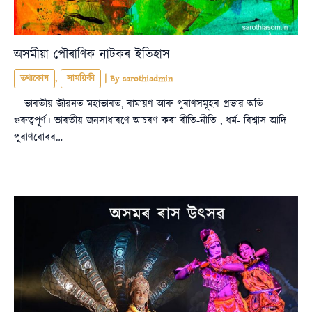
অসমীয়া পৌৰাণিক নাটকৰ ইতিহাস
তথ্যকোষ
,
সাময়িকী
| By
sarothiadmin
ভাৰতীয় জীৱনত মহাভাৰত, ৰামায়ণ আৰু পুৰাণসমূহৰ প্ৰভাৱ অতি
গুৰুত্বপূৰ্ণ। ভাৰতীয় জনসাধাৰণে আচৰণ কৰা ৰীতি-নীতি , ধৰ্ম- বিশ্বাস আদি
পুৰাণবোৰৰ…