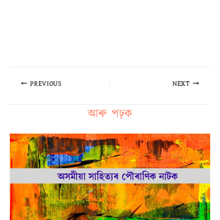
PREVIOUS
NEXT
আৰু পঢ়ক