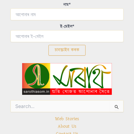
নাম*
ই-মেইল*
Search
for:
Web Stories
About Us
Contact Us