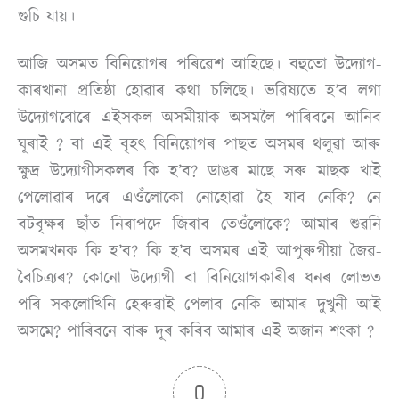
গুচি যায়।
আজি অসমত বিনিয়োগৰ পৰিৱেশ আহিছে। বহুতো উদ্যোগ-
কাৰখানা প্ৰতিষ্ঠা হোৱাৰ কথা চলিছে। ভৱিষ্যতে হ’ব লগা
উদ্যোগবোৰে এইসকল অসমীয়াক অসমলৈ পাৰিবনে আনিব
ঘূৰাই ? বা এই বৃহৎ বিনিয়োগৰ পাছত অসমৰ থলুৱা আৰু
ক্ষুদ্ৰ উদ্যোগীসকলৰ কি হ’ব? ডাঙৰ মাছে সৰু মাছক খাই
পেলোৱাৰ দৰে এওঁলোকো নোহোৱা হৈ যাব নেকি? নে
বটবৃক্ষৰ ছাঁত নিৰাপদে জিৰাব তেওঁলোকে? আমাৰ শুৱনি
অসমখনক কি হ’ব? কি হ’ব অসমৰ এই আপুৰুগীয়া জৈৱ-
বৈচিত্ৰ্যৰ? কোনো উদ্যোগী বা বিনিয়োগকাৰীৰ ধনৰ লোভত
পৰি সকলোখিনি হেৰুৱাই পেলাব নেকি আমাৰ দুখুনী আই
অসমে? পাৰিবনে বাৰু দূৰ কৰিব আমাৰ এই অজান শংকা ?
0