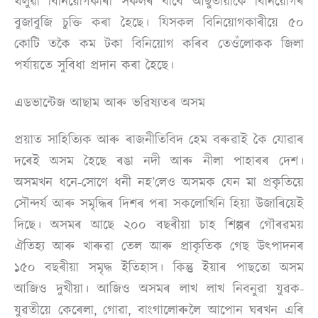
থলুৱা বিনিয়োগকাৰী সকলৰ বাবে আছুতীয়াকৈ বিনিয়োগৰ
বুজাবুজি চুক্তি কৰা হৈছে। যিসকল বিনিয়োগকাৰীয়ে ৫০
কোটি তকৈ কম টকা বিনিয়োগ কৰিব তেওঁলোকক জিলা
পৰ্যায়তে সুবিধা প্ৰদান কৰা হৈছে।
এডভান্টেজ আছাম আৰু ভৱিষ্যতৰ অসম
প্ৰয়াত সাহিত্যিক আৰু ৰাজনীতিবিদ হেম বৰুৱাই কৈ যোৱাৰ
দৰেই অসম হৈছে ৰঙা নদী আৰু নীলা পাহাৰৰ দেশ।
অসমখন ধনে-সোণে ধনী নহ’লেও অসমক যেন মা প্ৰকৃতিয়ে
সৌন্দৰ্য আৰু সমৃদ্ধিৰ দিশৰ পৰা সকলোখিনি হিয়া উজাৰিয়েই
দিছে। অসমৰ আছে ২০০ বছৰীয়া চাহ শিল্পৰ গৌৰৱময়
ঐতিহ্য আৰু খাৰুৱা তেল আৰু প্ৰাকৃতিক গেছ উৎপাদনৰ
১৫০ বছৰীয়া সমৃদ্ধ ইতিহাস। কিন্তু ইয়াৰ পাছতো অসম
আজিও দুখীয়া। আজিও অসমৰ লাখ লাখ নিবনুৱা যুৱক-
যুৱতীয়ে কেৰেলা, গোৱা, বাংগালোৰুলৈ আপোন ঘৰখন এৰি