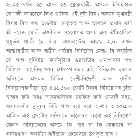
২০২৫ বৰ্ষৰ ২৫ আৰু ২৬ ফ্ৰেব্ৰুৱাৰী- অসমৰ ইতিহাসত
সোণালী আখৰেৰে লিখা থাকিব এই দুটা দিন। অসমৰ মুখ্যমন্ত্ৰী
হিমন্ত বিশ্ব শৰ্মা ডাঙৰীয়া নেতৃত্বত আৰু ভাৰতৰ প্ৰধান মন্ত্ৰী
শ্ৰী নৰেন্দ্ৰ মোদী ডাঙৰীয়াৰ সহযোগত অসম এক ঐতিহাসিক
মূহূৰ্তৰ সাক্ষী হৈ ৰ’ল। এডভান্টেজ আছাম ২.০- এখন
আন্তঃৰাষ্ট্ৰীয় আৰু ৰাষ্ট্ৰীয় পৰ্যায়ৰ বিনিয়োগ মেলা- যি অনুষ্ঠিত
হৈ গ’ল দুদিনীয়া কাৰ্যসূচীৰে গুৱাহাটীৰ খানাপাৰাৰ পশু
চিকিৎসা মহাবিদ্যালয়ৰ খেলপথাৰত। এই বিনিয়োগ মেলাৰ
জৰিয়তে অসমত বিভিন্ন দেশী-বিদেশী আৰু স্থানীয়
বিনিয়োগকাৰীয়ে মুঠ ৪,৯১,৫০০ কোটি টকাৰ বিনিয়োগৰ চুক্তি
স্বাক্ষৰ কৰি সমগ্ৰ অসমবাসীয়ক চমকিত কৰি যোৱাই নহয়,
অসমবাসীৰ দুচকুৰ সিঁচি গ’ল ৰঙা ৰঙা আশা। আহকচোন
আজিৰ এই ব্লগটোৰ জড়িয়তে আলোচনা কৰো এই বিনিয়োগ
মেলাৰ জৰিয়তেনো অসমে কি পাব বা কি হেৰুৱাব বা
সৰ্বসাধাৰণ অসমীয়া ৰাইজনো কেনেদৰে উপকৃত হ’ব ?