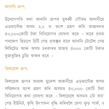
আদানি গ্ৰুপ:
উদ্যোগপতি তথা আদানি গ্ৰুপৰ মুৰব্বী গৌতম আদানীয়ে
এডভান্টেজ অসম ২.০ ত অংশ গ্ৰহণ কৰি ৰাজ্যখনত
৫০,০০০কোটি টকা বিনিয়োগৰ ঘোষণা কৰে । তাৰে প্ৰথম
পদক্ষেপ হিচাপে চিটি গেছ প্ৰকল্পৰ বাবে আদানি টোটেল গেছ
লিমিটেড আৰু অসম চৰকাৰৰ মাজত ৫০০০ কোটি টকাৰ
বুজাবুজিৰ চুক্তি স্বাক্ষৰ কৰে ।
ৰিলায়েন্স গ্ৰুপ:
ৰিলায়েন্স গ্ৰুপৰ অধ্যক্ষ মুকেশ আম্বানীয়ে এডভান্টেজ অসম
সন্মিলনত অংশ গ্ৰহণ কৰি অসমত ৫০,০০০ কোটি টকা
বিনিয়োগৰ কথা ঘোষণা কৰে । ৰিলায়েন্সে অসমত ২টা বায়’
গেছ ইউনিট, কৃষি উৎপাদন বৃদ্ধি কৰিবলৈ মেগা ফুড পাৰ্ক, ৭