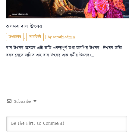
অসমৰ ৰাস উৎসৱ
তথ্যকোষ
,
সাময়িকী
| By
sarothiadmin
ৰাস উৎসৱ অসমৰ এটা অতি গুৰুত্বপূৰ্ণ তথা জনপ্ৰিয় উৎসৱ। ঈশ্বৰৰ ভক্তি
ৰসৰ সৈতে জড়িত এই ৰাস উৎসৱ এক ধৰ্মীয় উৎসৱ।…
Subscribe