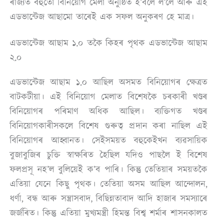
ৰাজ্যত বহুতো বিনিয়োগ মেলা অনুষ্ঠিত হ’বলৈ ল’লে আৰু এই
এডভান্টেজ আছামো তাৰেই এক সফল অনুকৰণ হে মাত্ৰ।
এডভান্টেজ আছাম ১.০ তকৈ কিহৰ পৃথক এডভান্টেজ আছাম
২.০
এডভান্টেজ আছাম ১.০ আছিল অসমত বিনিয়োগৰ ক্ষেত্ৰত
বাটকটীয়া। এই বিনিয়োগ মেলাত বিশেষকৈ চৰকাৰী খণ্ডৰ
বিনিয়োগৰ পৰিমাণ অধিক আছিল। ব্যক্তিগত খণ্ডৰ
বিনিয়োগকাৰীসকলে বিশেষ গুৰুত্ব প্ৰদান কৰা নাছিল এই
বিনিয়োগৰ আহ্বানত। সেইসময়ত বহুকেইখন ব্যৱসায়িক
বুজাবুজিৰ চুক্তি স্বাক্ষৰিত হৈছিল যদিও পাছলৈ ই বিশেষ
ফলপ্ৰসূ নহ’ল বুলিয়েই ক’ব পাৰি। কিন্তু তেতিয়াৰ সময়তকৈ
এতিয়া যেনে কিছু পৃথক। তেতিয়া অসম আছিল আন্দোলন,
ধৰ্ণা, বন্ধ আৰু সন্ত্ৰাসবাদ, বিছিন্নতাবাদ আদি হাজাৰ সমস্যাৰে
জৰ্জৰিত। কিন্তু এতিয়া মুখ্যমন্ত্ৰী হিমন্ত বিশ্ব শৰ্মাৰ শাসনকালত