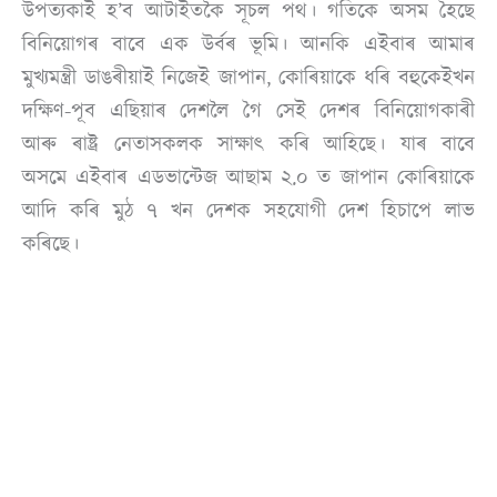
উপত্যকাই হ’ব আটাইতকৈ সূচল পথ। গতিকে অসম হৈছে
বিনিয়োগৰ বাবে এক উৰ্বৰ ভূমি। আনকি এইবাৰ আমাৰ
মুখ্যমন্ত্ৰী ডাঙৰীয়াই নিজেই জাপান, কোৰিয়াকে ধৰি বহুকেইখন
দক্ষিণ-পূব এছিয়াৰ দেশলৈ গৈ সেই দেশৰ বিনিয়োগকাৰী
আৰু ৰাষ্ট্ৰ নেতাসকলক সাক্ষাৎ কৰি আহিছে। যাৰ বাবে
অসমে এইবাৰ এডভান্টেজ আছাম ২.০ ত জাপান কোৰিয়াকে
আদি কৰি মুঠ ৭ খন দেশক সহযোগী দেশ হিচাপে লাভ
কৰিছে।