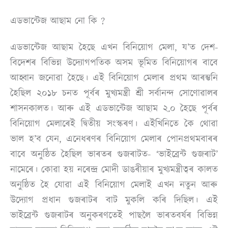
এডভান্টেজ আছাম নো কি ?
এডভান্টেজ আছাম হৈছে এখন বিনিয়োগ মেলা, য’ত দেশ-
বিদেশৰ বিভিন্ন উদ্যোগপতিক অসম ভূমিত বিনিয়োগৰ বাবে
আহ্বান জনোৱা হৈছে। এই বিনিয়োগ মেলাৰ প্ৰথম আৰম্ভনি
হৈছিল ২০১৮ চনত পূৰ্বৰ মুখ্যমন্ত্ৰী শ‌্ৰী সৰ্বানন্দ সোণোৱালৰ
শাসনকালত। আৰু এই এডভান্টেজ আছাম ২.০ হৈছে পূৰ্বৰ
বিনিয়োগ মেলাৰেই দ্বিতীয় সংস্কৰণ। এইখিনিতে কৈ থোৱা
ভাল হ’ব যেন, এনেধৰণৰ বিনিয়োগ মেলাৰ পোনপ্ৰথমবাৰৰ
বাবে অনুষ্ঠিত হৈছিল ভাৰতৰ গুজৰাটত- ‘ভাইব্ৰেন্ট গুজৰাট’
নামেৰে। কোৱা হয় নৰেন্দ্ৰ মোদী ডাঙৰীয়াৰ মুখ্যমন্ত্ৰীত্বৰ কালত
অনুষ্ঠিত হৈ যোৱা এই বিনিয়োগ মেলাই এখন নতুন আৰু
উদ্যোগ প্ৰধান গুজৰাটৰ বাট মুকলি কৰি দিছিল। এই
ভাইব্ৰেন্ট গুজৰাটৰ অনুকৰণতেই পাছলৈ ভাৰতবৰ্ষৰ বিভিন্ন