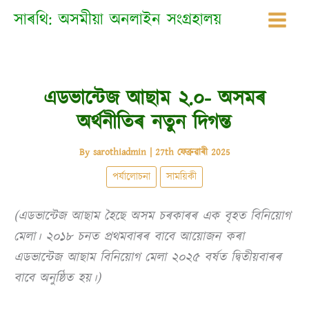
Skip
সাৰথি: অসমীয়া অনলাইন সংগ্ৰহালয়
to
content
এডভান্টেজ আছাম ২.০- অসমৰ
অৰ্থনীতিৰ নতুন দিগন্ত
By
sarothiadmin
|
27th ফেব্ৰুৱাৰী 2025
পৰ্যালোচনা
সাময়িকী
(এডভান্টেজ আছাম হৈছে অসম চৰকাৰৰ এক বৃহত বিনিয়োগ
মেলা। ২০১৮ চনত প্ৰথমবাৰৰ বাবে আয়োজন কৰা
এডভান্টেজ আছাম বিনিয়োগ মেলা ২০২৫ বৰ্ষত দ্বিতীয়বাৰৰ
বাবে অনুষ্ঠিত হয়।)