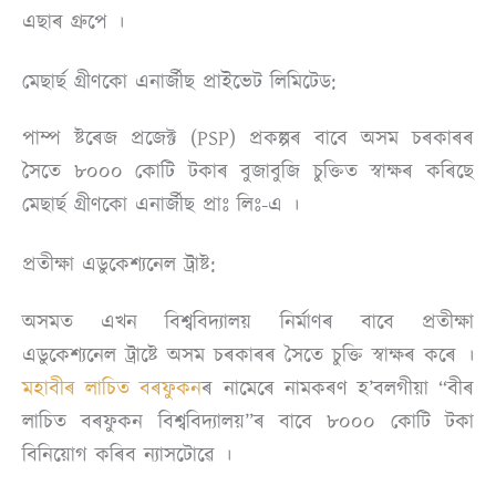
এছাৰ গ্ৰুপে ।
মেছাৰ্ছ গ্ৰীণকো এনাৰ্জীছ প্ৰাইভেট লিমিটেড:
পাম্প ষ্টৰেজ প্ৰজেক্ট (PSP) প্ৰকল্পৰ বাবে অসম চৰকাৰৰ
সৈতে ৮০০০ কোটি টকাৰ বুজাবুজি চুক্তিত স্বাক্ষৰ কৰিছে
মেছাৰ্ছ গ্ৰীণকো এনাৰ্জীছ প্ৰাঃ লিঃ-এ ।
প্ৰতীক্ষা এডুকেশ্যনেল ট্ৰাষ্ট:
অসমত এখন বিশ্ববিদ্যালয় নিৰ্মাণৰ বাবে প্ৰতীক্ষা
এডুকেশ্যনেল ট্ৰাষ্টে অসম চৰকাৰৰ সৈতে চুক্তি স্বাক্ষৰ কৰে ।
মহাবীৰ লাচিত বৰফুকন
ৰ নামেৰে নামকৰণ হ’বলগীয়া “বীৰ
লাচিত বৰফুকন বিশ্ববিদ্যালয়”ৰ বাবে ৮০০০ কোটি টকা
বিনিয়োগ কৰিব ন্যাসটোৱে ।