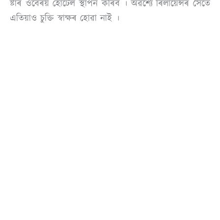
ষ্টাৰ ওবেৰয় হোটেল স্থাপন কৰিব । অৱশ্যে ৰিলায়েন্সৰ সৈতে
এতিয়াও চুক্তি স্বাক্ষৰ হোৱা নাই ।