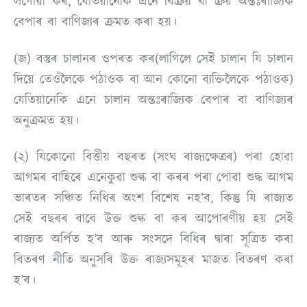
লগোৱা কৰ, যেতিয়ানেকি এনে বিক্ৰয় বা ক্ৰয় অন্তঃৰাজ্যিক
বেপাৰ বা বাণিজ্যৰ ক্ৰমত কৰা হয়।
(জ) বস্তুৰ চালানৰ ওপৰত কৰ(লাগিলে সেই চালান যি চালান
দিয়ে তেওঁলৈকে পঠাওক বা আন কোনো ব্যক্তিলৈকে পঠাওক)
যেতিয়ানেকি এনে চালান অন্তঃৰাজ্যিক বেপাৰ বা বাণিজ্যৰ
অনুক্ৰমত হয়।
(২) যিকোনো বিত্তীয় বছৰত (সংঘ ৰাজ্যক্ষেত্ৰৰ) পৰা হোৱা
আগমৰ বাহিৰে এনেকুৱা শুল্ক বা কৰৰ পৰা পোৱা শুদ্ধ আগম
ভাৰতৰ সঞ্চিত নিধিৰ অংশ বিশেষ নহ’ব, কিন্তু যি ৰাজ্যত
সেই বছৰৰ বাবে উক্ত শুল্ক বা কৰ আপোৰণীয় হয় সেই
ৰাজ্যত অৰ্পিত হ’ব আৰু সংসদে বিধিৰ দ্বাৰা সূত্ৰিত কৰা
বিতৰণ নীতি অনুসৰি উক্ত ৰাজ্যসমূহৰ মাজত বিতৰণ কৰা
হ’ব।