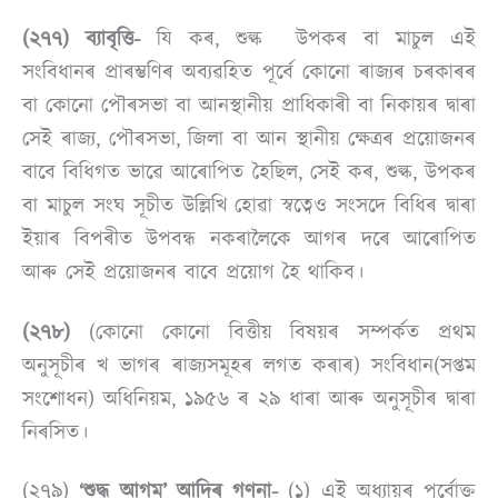
(২৭৭) ব্যাবৃত্তি-
যি কৰ, শুল্ক উপকৰ বা মাচুল এই
সংবিধানৰ প্ৰাৰম্ভণিৰ অব্যৱহিত পূৰ্বে কোনো ৰাজ্যৰ চৰকাৰৰ
বা কোনো পৌৰসভা বা আনস্থানীয় প্ৰাধিকাৰী বা নিকায়ৰ দ্বাৰা
সেই ৰাজ্য, পৌৰসভা, জিলা বা আন স্থানীয় ক্ষেত্ৰৰ প্ৰয়োজনৰ
বাবে বিধিগত ভাৱে আৰোপিত হৈছিল, সেই কৰ, শুল্ক, উপকৰ
বা মাচুল সংঘ সূচীত উল্লিখি হোৱা স্বত্বেও সংসদে বিধিৰ দ্বাৰা
ইয়াৰ বিপৰীত উপবন্ধ নকৰালৈকে আগৰ দৰে আৰোপিত
আৰু সেই প্ৰয়োজনৰ বাবে প্ৰয়োগ হৈ থাকিব।
(২৭৮)
(কোনো কোনো বিত্তীয় বিষয়ৰ সম্পৰ্কত প্ৰথম
অনুসূচীৰ খ ভাগৰ ৰাজ্যসমূহৰ লগত কৰাৰ) সংবিধান(সপ্তম
সংশোধন) অধিনিয়ম, ১৯৫৬ ৰ ২৯ ধাৰা আৰু অনুসূচীৰ দ্বাৰা
নিৰসিত।
(২৭৯)
‘শুদ্ধ আগম’ আদিৰ গণনা-
(১) এই অধ্যায়ৰ পূৰ্বোক্ত