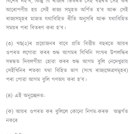
বিশেষ নহ’ব, কিন্তু যি ৰাজ্যৰ ভিতৰত সেই বছৰত সেই কৰ
আৰোপণীয় হয় সেই ৰাজ্য সমূহত অৰ্পিত হ’ব আৰু সেই
ৰাজ্যসমূহৰ মাজত যথাবিহিত ৰীতি অনুসৰি আৰু যথাবিহিত
সময়ৰ পৰা বিতৰণ কৰা হ’ব।
(৩) খণ্ড(২)ৰ প্ৰয়োজনৰ বাবে প্ৰতি বিত্তীয় বছৰতে আয়ৰ
ওপৰত লগোৱা কৰৰ শুদ্ধ আগমৰ যিখিনি সংঘৰ উপলদ্ধিৰ
সম্বন্ধত দিবলগীয়া হোৱা কৰৰ শুদ্ধ আগম বুলি নেদেখুৱায়
সেইখিনিৰ শতকা যথা বিহিত ভাগ (সংঘ ৰাজ্যক্ষেত্ৰসমূহৰ)
পৰা পোৱা আগম বুলি গণঅয কৰা হ’ব।
(৪) এই অনুচ্ছেদত-
(ক) আয়ৰ ওপৰত কৰ বুলিলে কোনো নিগম-কৰক অন্তৰ্গত
নকৰে