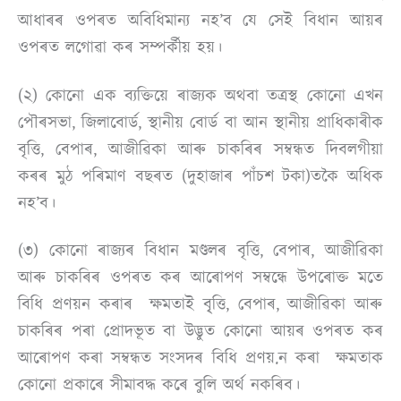
আধাৰৰ ওপৰত অবিধিমান্য নহ’ব যে সেই বিধান আয়ৰ
ওপৰত লগোৱা কৰ সম্পৰ্কীয় হয়।
(২) কোনো এক ব্যক্তিয়ে ৰাজ্যক অথবা তত্ৰস্থ কোনো এখন
পৌৰসভা, জিলাবোৰ্ড, স্থানীয় বোৰ্ড বা আন স্থানীয় প্ৰাধিকাৰীক
বৃত্তি, বেপাৰ, আজীৱিকা আৰু চাকৰিৰ সম্বন্ধত দিবলগীয়া
কৰৰ মুঠ পৰিমাণ বছৰত (দুহাজাৰ পাঁচশ টকা)তকৈ অধিক
নহ’ব।
(৩) কোনো ৰাজ্যৰ বিধান মণ্ডলৰ বৃত্তি, বেপাৰ, আজীৱিকা
আৰু চাকৰিৰ ওপৰত কৰ আৰোপণ সম্বন্ধে উপৰোক্ত মতে
বিধি প্ৰণয়ন কৰাৰ ক্ষমতাই বৃ্ত্তি, বেপাৰ, আজীৱিকা আৰু
চাকৰিৰ পৰা প্ৰোদভূত বা উদ্ভুত কোনো আয়ৰ ওপৰত কৰ
আৰোপণ কৰা সম্বন্ধত সংসদৰ বিধি প্ৰণয়.ন কৰা ক্ষমতাক
কোনো প্ৰকাৰে সীমাবদ্ধ কৰে বুলি অৰ্থ নকৰিব।