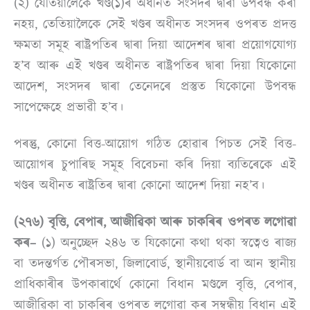
(২) যেতিয়ালৈকে খণ্ড(১)ৰ অধীনত সংসদৰ দ্বাৰা উপবন্ধ কৰা
নহয়, তেতিয়ালৈকে সেই খণ্ডৰ অধীনত সংসদৰ ওপৰত প্ৰদত্ত
ক্ষমতা সমূহ ৰাষ্ট্ৰপতিৰ দ্বাৰা দিয়া আদেশৰ দ্বাৰা প্ৰয়োগযোগ্য
হ’ব আৰু এই খণ্ডৰ অধীনত ৰাষ্ট্ৰপতিৰ দ্বাৰা দিয়া যিকোনো
আদেশ, সংসদৰ দ্বাৰা তেনেদৰে প্ৰস্তুত যিকোনো উপবন্ধ
সাপেক্ষেহে প্ৰভাৱী হ’ব।
পৰন্তু, কোনো বিত্ত-আয়োগ গঠিত হোৱাৰ পিচত সেই বিত্ত-
আয়োগৰ চুপাৰিছ সমূহ বিবেচনা কৰি দিয়া ব্যতিৰেকে এই
খণ্ডৰ অধীনত ৰাষ্ট্ৰতিৰ দ্বাৰা কোনো আদেশ দিয়া নহ’ব।
(২৭৬) বৃত্তি, বেপাৰ, আজীৱিকা আৰু চাকৰিৰ ওপৰত লগোৱা
কৰ–
(১) অনুচ্ছেদ ২৪৬ ত যিকোনো কথা থকা স্বত্বেও ৰাজ্য
বা তদন্তৰ্গত পৌৰসভা, জিলাবোৰ্ড, স্থানীয়বোৰ্ড বা আন স্থানীয়
প্ৰাধিকাৰীৰ উপকাৰাৰ্থে কোনো বিধান মণ্ডলে বৃত্তি, বেপাৰ,
আজীৱিকা বা চাকৰিৰ ওপৰত লগোৱা কৰ সম্বন্ধীয় বিধান এই