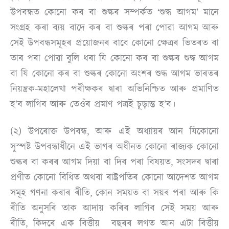
উপবন্ধত কোনো কৰ বা শুল্কৰ সম্পৰ্কত ‘শুদ্ধ আগম’ মানে
সংগ্ৰহ কৰা ব্যয় বাদে কৰ বা শুল্কৰ পৰা পোৱা আগম আৰু
সেই উপবন্ধসমূহৰ প্ৰয়োজনৰ বাবে কোনো ক্ষেত্ৰৰ ভিতৰত বা
তাৰ পৰা পোৱা বুলি ধৰা যি কোনো কৰ বা শুল্কৰ শুদ্ধ আগম
বা যি কোনো কৰ বা শুল্কৰ কোনো অংশৰ শুদ্ধ আগম ভাৰতৰ
নিয়ন্ত্ৰক-মহালেখা পৰীক্ষকৰ দ্বাৰা অভিনিশ্চিত আৰু প্ৰমাণিত
হ’ব লাগিব আৰু তেওঁৰ প্ৰমাণ পত্ৰই চূড়ান্ত হ’ব।
(২) উপৰোক্ত উপবন্ধ, আৰু এই অধ্যায়ৰ আন যিকোনো
সুস্পষ্ট উপবন্ধাধীনে এই ভাগৰ অধীনত কোনো ৰাজ্যক কোনো
শুল্কৰ বা কৰৰ আগম দিয়া বা দিব পৰা বিষয়ত, সংসদৰ দ্বাৰা
প্ৰণীত কোনো বিধিত অথবা ৰাষ্ট্ৰপতিৰ কোনো আদেশত আগম
সমূহ গণনা কৰাৰ ৰীতি, কোন সময়ত বা সয়ৰ পৰা আৰু কি
ৰীতি অনুসৰি তাক আদায় কৰিব লাগিব সেই সময় আৰু
ৰীতি, কিদৰে এক বিত্তীয় বছৰৰ লগত আন এটা বিত্তীয়