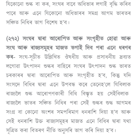
যিকোনো শুল্ক বা কৰ, সংঘৰ বাবে অধিভাৰ লগাই বৃদ্ধি কৰিব
পাৰে আৰু এনে যিকোনো অধিভাৰৰ সমগ্ৰ আগম ভাৰতৰ
সঞ্চিত নিধিৰ ভাগ বিশেষ হ’ব।
(২৭২) সংঘৰ দ্বাৰা আৰোপিত আৰু সংগৃহীত হোৱা আৰু
সংঘ আৰু ৰাজ্যসমূহৰ মাজত ভগাই দিব পৰা এনে ধৰণৰ
কৰ-
সংঘ-সূচীত উল্লিখিত ঔষধীয় আৰু প্ৰসাধনীয় দ্ৰব্যত
লগোৱা উত্পাদন শুল্কৰ বাহিৰে সংঘৰ উত্পাদন শুল্ক ভাৰত
চৰকাৰৰ দ্বাৰা আৰোপিত আৰু সংগৃহীত হ’ব, কিন্তু যদি
সংসদে বিধিৰ দ্বাৰা এনে উপবন্ধ কৰে তেনেহ’লে যিবিলাক
ৰাজ্যলৈ শুল্ক আৰোপণকাৰী বিধি বিস্তৃত হয় সেইবিলাক
ৰাজ্যলৈ ভাতৰ সঞ্চিত নিধিৰ পৰা সেই শুল্কৰ শুদ্ধ আগমৰ
সংগ্ৰ বা কোনো অংশৰ সমপৰিমাণ ধনৰাশি দিয়া হ’ব আৰু
সেই ধনৰাশি উক্ত ৰাজ্যসমূহৰ মাজত এনে বিধিৰ দ্বাৰা যথা
সূত্ৰিত কৰা বিতৰণ নীতি অনুসৰি ভাগ কৰি দিয়া হ’ব।