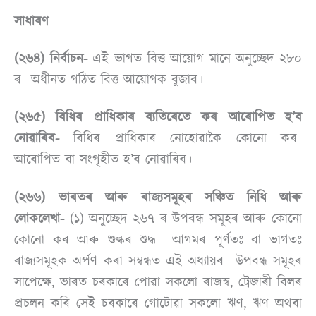
সাধাৰণ
(২৬৪) নিৰ্বাচন-
এই ভাগত বিত্ত আয়োগ মানে অনুচ্ছেদ ২৮০
ৰ অধীনত গঠিত বিত্ত আয়োগক বুজাব।
(২৬৫) বিধিৰ প্ৰাধিকাৰ ব্যতিৰেতে কৰ আৰোপিত হ’ব
নোৱাৰিব-
বিধিৰ প্ৰাধিকাৰ নোহোৱাকৈ কোনো কৰ
আৰোপিত বা সংগৃহীত হ’ব নোৱাৰিব।
(২৬৬) ভাৰতৰ আৰু ৰাজ্যসমূহৰ সঞ্চিত নিধি আৰু
লোকলেখা-
(১) অনুচ্ছেদ ২৬৭ ৰ উপবন্ধ সমূহৰ আৰু কোনো
কোনো কৰ আৰু শুল্কৰ শুদ্ধ আগমৰ পূৰ্ণতঃ বা ভাগতঃ
ৰাজ্যসমূহক অৰ্পণ কৰা সম্বন্ধত এই অধ্যায়ৰ উপবন্ধ সমূহৰ
সাপেক্ষে, ভাৰত চৰকাৰে পোৱা সকলো ৰাজস্ব, ট্ৰেজাৰী বিলৰ
প্ৰচলন কৰি সেই চৰকাৰে গোটোৱা সকলো ঋণ, ঋণ অথবা