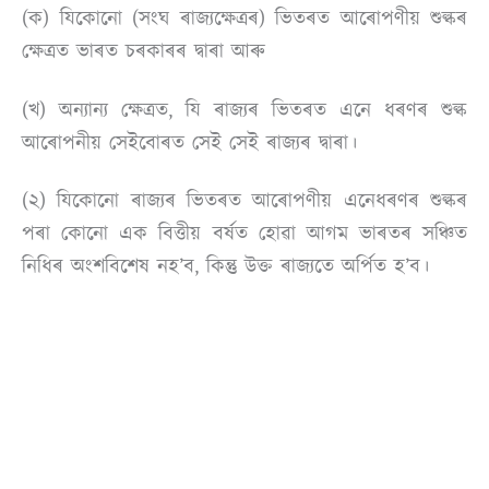
(ক) যিকোনো (সংঘ ৰাজ্যক্ষেত্ৰৰ) ভিতৰত আৰোপণীয় শুল্কৰ
ক্ষেত্ৰত ভাৰত চৰকাৰৰ দ্বাৰা আৰু
(খ) অন্যান্য ক্ষেত্ৰত, যি ৰাজ্যৰ ভিতৰত এনে ধৰণৰ শুল্ক
আৰোপনীয় সেইবোৰত সেই সেই ৰাজ্যৰ দ্বাৰা।
(২) যিকোনো ৰাজ্যৰ ভিতৰত আৰোপণীয় এনেধৰণৰ শুল্কৰ
পৰা কোনো এক বিত্তীয় বৰ্ষত হোৱা আগম ভাৰতৰ সঞ্চিত
নিধিৰ অংশবিশেষ নহ’ব, কিন্তু উক্ত ৰাজ্যতে অৰ্পিত হ’ব।