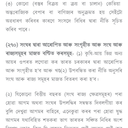
(৩) কোনো (বস্তুৰ বিক্ৰয় বা ক্ৰয় বা চালান) কেতিয়া
অন্তঃৰাজ্যিক বেপাৰ বা বাণিজ্যৰ অনুক্ৰমত হয় সেইটো
অৱধাৰণ কৰিবৰ কাৰণে সংসদে বিধিৰ দ্বাৰা নীতি সূচিত
কৰিব পাৰে।
(২৭০) সংঘৰ দ্বাৰা আৰোপিত আৰু সংগৃহীত আৰু সংঘ আৰু
ৰাজ্যসমূহৰ মাজত বণ্টিত কৰসমূহ-
(১) কৃষি-আয় ভিন্ন অন্য
আয়ৰ ওপৰত লগোৱা কৰ ভাৰত চৰকাৰৰ দ্বাৰা আৰোপিত
আৰু সংগৃহীত হ’ব আৰু খণ্ড(২) উপবন্ধিত কৰা নীতি অনুসৰি
সংঘ আৰু ৰাজ্য সমূহৰ মাজত বিতৰণ কৰা হ’ব।
(২) যিকোনো বিত্তীয় বছৰত (সংঘ ৰাজ্য ক্ষেত্ৰসমূহৰ) পৰা
হোৱা আগম অথবা সংঘৰ উপলদ্ধিৰ সম্বন্ধত দিবলগীয়া কৰ
বুলি দেখুৱা আগমৰ বাহিৰে, এনেকুৱা কৰৰ পৰা হোৱা ষুদ্ধ
আগমৰ যথাবিহিত শতকৰা ভাগ ভাৰতৰ সঞ্চিত নিধিৰ অংশ