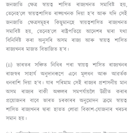
জনজাতি ক্ষেত্ৰ স্বায়ত্ব শাসিত ৰাজ্যখনত সমাবিষ্ট হয়,
তেনেহ’লে স্বায়ত্বশাসিত ৰাজ্য়খনক দিয়া হ’ব আৰু যদি সেই
জনজাতি ক্ষেত্ৰসমূহৰ কিছুমানহে স্বায়ত্বশাসিত ৰাজ্যখনত
সমাবিষ্ট হয়, তেনেহ’লে ৰাষ্ট্ৰপতিয়ে আদেশৰ দ্বাৰা যথা
বিনিৰ্দিষ্ট কৰা অনুসৰি অসম ৰাজ্য আৰু স্বায়ত্ব শাসিত
ৰাজ্যখনৰ মাজত বিভাজিত হ’ব।
(ii) ভাৰতৰ সঞ্চিত নিধিৰ পৰা স্বায়ত্ব শাসিত ৰাজ্যখনৰ
ৰাজস্বৰ সাহাৰ্য অনুদানৰূপে এনে মূলধন আৰু আৱৰ্তক
ধনৰাশি দিয়া হ’ব। যাৰ পৰিমাম সেই ৰাজ্যৰ প্ৰশাসনীয় মান
অসম ৰাজ্যৰ বাকী অঞ্চলৰ সমপৰ্যায়লৈ উন্নীত কৰাৰ
প্ৰয়োজনৰ বাবে ভাৰত চৰকাৰৰ অনুমোদন ক্ৰমে স্বায়ত্ব
শাসিত ৰাজ্যখনৰ দ্বাৰা হাতত লোৱা বিকাশ-যোজনাৰ খৰচৰ
সমান হয়।