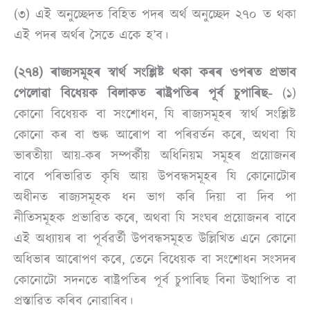
(৩) এই অনুচ্ছেদত বিহিত পদৰ অৰ্থ অনুচ্ছেদ ২৭০ ত থকা
এই পদৰ অৰ্থৰ সৈতে একে হ’ব।
(২৭৪) ৰাজ্যসমূহৰ স্বাৰ্থ সংশ্লিষ্ট থকা কৰৰ ওপৰত প্ৰভাব
পেলোৱা বিধেয়ক বিলাকত ৰাষ্ট্ৰপতিৰ পূৰ্ব চুপাৰিছ-
(১)
কোনো বিধেয়ক বা সংশোধন, যি ৰাজ্যসমূহৰ স্বাৰ্থ সংশ্লিষ্ট
কোনো কৰ বা শুল্ক আৰোপ বা পৰিৱৰ্তন কৰে, অথবা যি
ভাৰতীয়া আয়-কৰ সম্পৰ্কীয় অধিনিয়ম সমূহৰ প্ৰয়োজনৰ
বাবে পৰিভাৱিত কৃষি আয় উপবন্ধসমূহৰ যি কোনোটোৰ
অধীনত ৰাজ্যসমূহক ধন ভাগ কৰি দিয়া বা দিব পা
নীতিসমূহক প্ৰভাৱিত কৰে, অথবা যি সংঘৰ প্ৰয়োজনৰ বাবে
এই অধ্যায়ৰ বা পূৰ্বৱৰ্তী উপবন্ধসমূহত উল্লিখিত এনে কোনো
অধিভাৰ আৰোপণ কৰে, তেনে বিধেয়ক বা সংশোধন সংসদৰ
কোনোটো সদনতে ৰাষ্ট্ৰপতিৰ পূৰ্ব চুপাৰিছ বিনা উত্থাপিত বা
প্ৰস্তাৱিত কৰিব নোৱাৰিব।