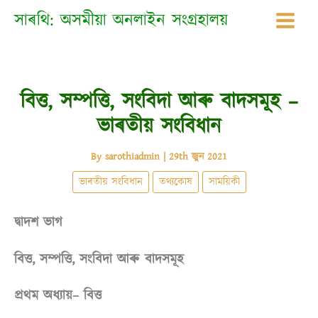
Skip
সাৰথি: অসমীয়া অনলাইন সংগ্ৰহালয়
to
content
বিত্ত, সম্পত্তি, সংবিদা আৰু বাদসমূহ –
ভাৰতীয় সংবিধান
By
sarothiadmin
|
29th জুন 2021
ভাৰতীয় সংবিধান
তথ্যকোষ
সাময়িকী
দ্বাদশ
ভাগ
বিত্ত
, সম্পত্তি, সংবিদা আৰু বাদসমূহ
প্ৰথম
অধ্যায়
– বিত্ত