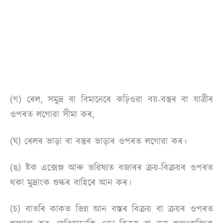
(গ) ৰেল, সমুদ্ৰ বা বিমানেৰে কঢ়িওৱা বয়-বস্তুৰ বা যাত্ৰীৰ
ওপৰত লগোৱা সীমা কৰ,
(ঘ) ৰেলৰ ভাড়া বা বস্তুৰ ভাড়াৰ ওপৰত লগোৱা কৰ।
(ঙ) ষ্টক এক্সেঞ্জ আৰু ভৱিষ্যত বজাৰৰ ক্ৰয়-বিক্ৰয়ৰ ওপৰত
থকা মুদ্ৰাংক শুল্কৰ বাহিৰে আন কৰ।
(চ) বাতৰি কাকত ভিন্ন আন বস্তৰ বিক্ৰয় বা ক্ৰয়ৰ ওপৰত