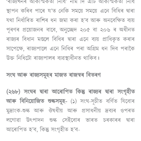
‘ৰাজ্যখনৰ আকস্মিকতা নিধি’ নাম দি এটি আকস্মিকতা নিধি
স্থাপন কৰিব পাৰে য’ত নেকি সময়ে সময়ে এনে বিধিৰ দ্বাৰা
যথা নিৰ্ধাৰিত ৰাশিৰ ধন জমা কৰা হ’ব আৰু অনবেক্ষিত ব্যয়
পূৰণৰ প্ৰয়োজনৰ বাবে, অনুচ্ছেদ ২০৫ বা ২০৬ ৰ অধীনত
ৰাজ্যৰ বিধান মণ্ডলে বিধিৰ দ্বাৰা এনে ব্যয় প্ৰাধিকৃত কৰাৰ
সাপেক্ষে, ৰাজ্যপালে এনে নিধিৰ পৰা অগ্ৰিম ধন দিব পৰাকৈ
উক্ত নিধিটো ৰাজ্যপালৰ ব্যৱস্থাধীনত থাকিব
।
সংঘ
আৰু ৰাজ্যসমূহৰ মাজত ৰাজস্বৰ বিতৰণ
(২৬৮) সংঘৰ দ্বাৰা আৰোপিত কিন্তু ৰাজ্যৰ দ্বাৰা সংগৃহীত
আৰু বিনিয়োজিত শুল্কসমূহ-
(১) সংঘ-সূচীত বৰ্ণিত যিবোৰ
মুদ্ৰাংক-শুল্ক আৰু ঔষধীয় আৰু প্ৰসাধনীয় দ্ৰব্যৰ ওপৰত
লগোৱা উত্পাদন শুল্ক সেইবোৰ ভাৰত চৰকাৰৰ দ্বাৰা
আৰোপিত হ’ব, কিন্তু সংগৃহীত হ’ব-