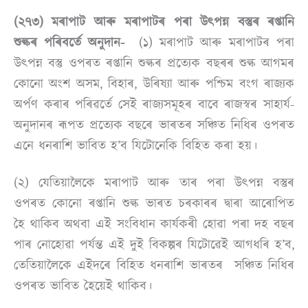
(২৭৩) মৰাপাট আৰু মৰাপাটৰ পৰা উত্পন্ন বস্তুৰ ৰপ্তানি
শুল্কৰ পৰিবৰ্তে অনুদান-
(১) মৰাপাট আৰু মৰাপাটৰ পৰা
উত্পন্ন বস্তু ওপৰত ৰপ্তানি শুল্কৰ প্ৰত্যেক বছৰৰ শুল্ক আগমৰ
কোনো অংশ অসম, বিহাৰ, উৰিষ্যা আৰু পশ্চিম বংগ ৰাজ্যক
অৰ্পণ কৰাৰ পৰিৱৰ্তে সেই ৰাজ্যসমূহৰ বাবে ৰাজস্বৰ সাহাৰ্য-
অনুদানৰ ৰূপত প্ৰত্যেক বছৰে ভাৰতৰ সঞ্চিত নিধিৰ ওপৰত
এনে ধনৰাশি ভাবিত হ’ব যিটোনেকি বিহিত কৰা হয়।
(২) যেতিয়ালৈকে মৰাপাট আৰু তাৰ পৰা উত্পন্ন বস্তুৰ
ওপৰত কোনো ৰপ্তানি শুল্ক ভাৰত চৰকাৰৰ দ্বাৰা আৰোপিত
হৈ থাকিব অথবা এই সংবিধান কাৰ্যকৰী হোৱা পৰা দহ বছৰ
পাৰ নোহোৱা পৰ্যন্ত এই দুই বিকল্পৰ যিটোৱেই আগধৰি হ’ব,
তেতিয়ালৈকে এইদৰে বিহিত ধনৰাশি ভাৰতৰ সঞ্চিত নিধিৰ
ওপৰত ভাবিত হৈয়েই থাকিব।