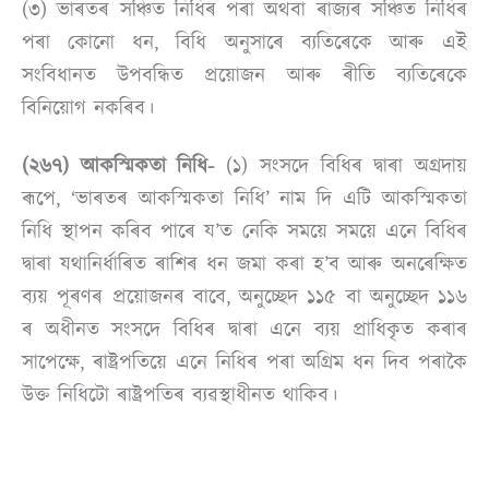
(৩) ভাৰতৰ সঞ্চিত নিধিৰ পৰা অথবা ৰাজ্যৰ সঞ্চিত নিধিৰ
পৰা কোনো ধন, বিধি অনুসাৰে ব্যতিৰেকে আৰু এই
সংবিধানত উপবন্ধিত প্ৰয়োজন আৰু ৰীতি ব্যতিৰেকে
বিনিয়োগ নকৰিব।
(২৬৭) আকস্মিকতা নিধি-
(১) সংসদে বিধিৰ দ্বাৰা অগ্ৰদায়
ৰূপে, ‘ভাৰতৰ আকস্মিকতা নিধি’ নাম দি এটি আকস্মিকতা
নিধি স্থাপন কৰিব পাৰে য’ত নেকি সময়ে সময়ে এনে বিধিৰ
দ্বাৰা যথানিৰ্ধাৰিত ৰাশিৰ ধন জমা কৰা হ’ব আৰু অনৰেক্ষিত
ব্যয় পূৰণৰ প্ৰয়োজনৰ বাবে, অনুচ্ছেদ ১১৫ বা অনুচ্ছেদ ১১৬
ৰ অধীনত সংসদে বিধিৰ দ্বাৰা এনে ব্যয় প্ৰাধিকৃত কৰাৰ
সাপেক্ষে, ৰাষ্ট্ৰপতিয়ে এনে নিধিৰ পৰা অগ্ৰিম ধন দিব পৰাকৈ
উক্ত নিধিটো ৰাষ্ট্ৰপতিৰ ব্যৱস্থাধীনত থাকিব।