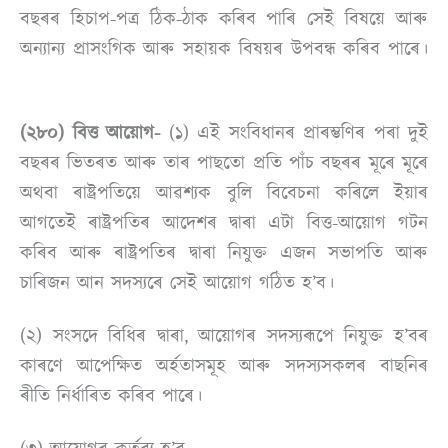
বছৰৰ হিচাপ-পত্ৰ ঠিক-ঠাক কৰিব পাৰি সেই বিষয়ে আৰু
অন্যান্য প্ৰাসংগিক আৰু সহায়ক বিষয়ৰ উপবন্ধ কৰিব পাৰে।
(২৮০) বিত্ত আয়োগ-
(১) এই সংবিধানৰ প্ৰাৰম্ভণিৰ পৰা দুই
বছৰৰ ভিতৰত আৰু তাৰ পাছতো প্ৰতি পাঁচ বছৰৰ মূৰে মূৰে
অথবা ৰাষ্ট্ৰপতিয়ে আৱশ্যক বুলি বিবেচনা কৰিলে ইয়াৰ
আগতেই ৰাষ্ট্ৰপতিৰ আদেশৰ দ্বাৰা এটা বিত্ত-আয়োগ গটন
কৰিব আৰু ৰাষ্ট্ৰপতিৰ দ্বাৰা নিযুক্ত এজন সভাপতি আৰু
চাৰিজন আন সদস্যৰে সেই আয়োগ গঠিত হ’ব।
(২) সংসদে বিধিৰ দ্বাৰা, আয়োগৰ সদস্যৰূপে নিযুক্ত হ’বৰ
কাৰণে আপেক্ষিত অৰ্হতাসমূহ আৰু সদস্যসকলৰ বাছনিৰ
ৰীতি নিৰ্ধাৰিত কৰিব পাৰে।