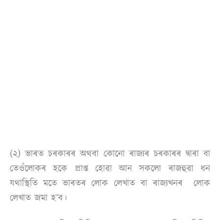
(২) ভাৰত চৰকাৰৰ অথবা কোনো ৰাজ্যৰ চৰকাৰৰ দ্বাৰা বা
তেওঁলোকৰ হকে প্ৰাপ্ত হোৱা আন সকলো ৰাজহুৱা ধন
যথাস্থিতি মতে ভাৰতৰ লোক লেখাত বা ৰাজ্যখনৰ লোক
লেখাত জমা হ’ব।