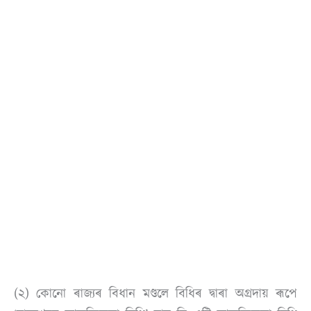
(২) কোনো ৰাজ্যৰ বিধান মণ্ডলে বিধিৰ দ্বাৰা অগ্ৰদায় ৰূপে