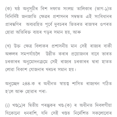
(ক) ষষ্ঠ অনুসূচীৰ বিশ দফাত সংলগ্ন তালিকাৰ (ভাগ-১)ত
বিনিৰ্দিষ্ট জনজাতি ক্ষেত্ৰৰ প্ৰশাসনৰ সম্বন্ধত এই সংবিধানৰ
প্ৰাৰম্ভণিৰ অব্যৱহিত পূৰ্বে দুবচৰৰ ভিতৰত ৰাজস্বৰ ওপৰত
হোৱা অতিৰিক্ত ব্যয়ৰ গড়ৰ সমান হয়, আৰু
(খ) উক্ত ক্ষেত্ৰ বিলাকৰ প্ৰশাসনীয় মান সেই ৰাজ্যৰ বাকী
অঞ্চলৰ সমপৰ্যায়লৈ উন্নীত কৰাৰ প্ৰয়োজনৰ বাবে ভাৰত
চৰকাৰৰ অনুমোদনক্ৰমে সেই ৰাজ্যৰ চৰকাৰৰ দ্বাৰা হাতত
লোৱা বিকাশ যোজনাৰ খৰচৰ সমান হয়।
অনুচ্ছেদ ২৪৪-ক ৰ অধীনত স্বায়ত্ব শাসিত ৰাজ্যখন গঠিত
হ’লে আৰু হোৱাৰ পৰা-
(i) খণ্ড(১)ৰ দ্বিতীয় পৰন্তুকৰ খণ্ড-(ক) ৰ অধীনত দিবলগীয়া
যিকোনো ধনৰাশি, যদি সেই খণ্ডত নিৰ্দেশিত সকলোবোৰ