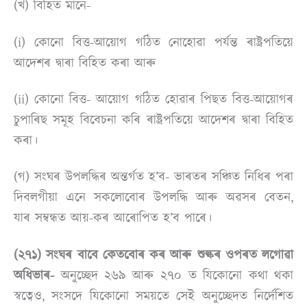
(খ) বিহিত মানে-
(i) কোনো বিত্ত-আয়োগ গঠিত নোহোৱা পৰ্যন্ত ৰাষ্ট্ৰপতিয়ে
আদেশৰ দ্বাৰা বিহিত কৰা আৰু
(ii) কোনো বিত্ত- আয়োগ গঠিত হোৱাৰ পিছত বিত্ত-আয়োগৰ
চুপাৰিছ সমূহ বিবেচনা কৰি ৰাষ্ট্ৰপতিয়ে আদেশৰ দ্বাৰা বিহিত
কৰা।
(গ) সংঘৰ উপলদ্ধিৰ অন্তৰ্গত হ’ব- ভাৰতৰ সঞ্চিত নিধিৰ পৰা
দিবলগীয়া এনে সকলোবোৰ উপলদ্ধি আৰু অৱসৰ বেতন,
যাৰ সম্বন্ধত আয়-কৰ আৰোপিত হ’ব পাৰে।
(২৭১) সংঘৰ বাবে কেতবোৰ কৰ আৰু শুল্কৰ ওপৰত লগোৱা
অধিভাৰ-
অনুচ্ছেদ ২৬৯ আৰু ২৭০ ত যিকোনো কথা থকা
স্বত্বেও, সংসদে যিকোনো সময়তে সেই অনুচ্ছেদত নিৰ্দেশিত