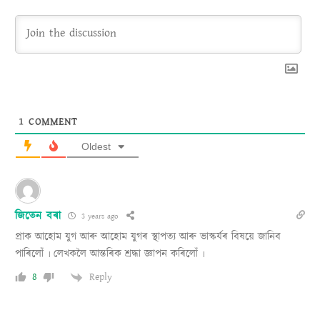
1
COMMENT
Oldest
জিতেন বৰা
3 years ago
প্ৰাক আহোম যুগ আৰু আহোম যুগৰ স্থাপত্য আৰু ভাস্কৰ্যৰ বিষয়ে জানিব
পাৰিলোঁ ৷ লেখকলৈ আন্তৰিক শ্ৰদ্ধা জ্ঞাপন কৰিলোঁ ৷
8
Reply