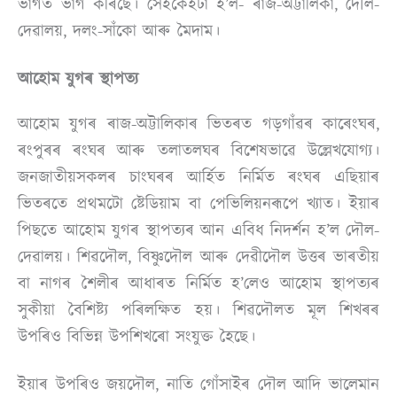
ভাগত ভাগ কৰিছে। সেইকেইটা হ’ল- ৰাজ-অট্টালিকা, দৌল-
দেৱালয়, দলং-সাঁকো আৰু মৈদাম।
আহোম যুগৰ স্থাপত্য
আহোম যুগৰ ৰাজ-অট্টালিকাৰ ভিতৰত গড়গাঁৱৰ কাৰেংঘৰ,
ৰংপুৰৰ ৰংঘৰ আৰু তলাতলঘৰ বিশেষভাৱে উল্লেখযোগ্য।
জনজাতীয়সকলৰ চাংঘৰৰ আৰ্হিত নিৰ্মিত ৰংঘৰ এছিয়াৰ
ভিতৰতে প্ৰথমটো ষ্টেডিয়াম বা পেভিলিয়নৰূপে খ্যাত। ইয়াৰ
পিছতে আহোম যুগৰ স্থাপত্যৰ আন এবিধ নিদৰ্শন হ’ল দৌল-
দেৱালয়। শিৱদৌল, বিষ্ণুদৌল আৰু দেৱীদৌল উত্তৰ ভাৰতীয়
বা নাগৰ শৈলীৰ আধাৰত নিৰ্মিত হ’লেও আহোম স্থাপত্যৰ
সুকীয়া বৈশিষ্ট্য পৰিলক্ষিত হয়। শিৱদৌলত মূল শিখৰৰ
উপৰিও বিভিন্ন উপশিখৰো সংযুক্ত হৈছে।
ইয়াৰ উপৰিও জয়দৌল, নাতি গোঁসাইৰ দৌল আদি ভালেমান