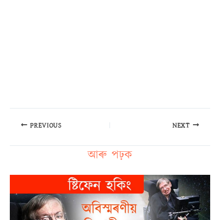
PREVIOUS
NEXT
আৰু পঢ়ক