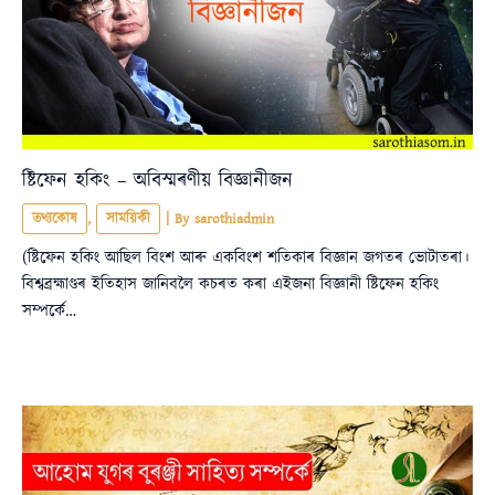
ষ্টিফেন হকিং – অবিস্মৰণীয় বিজ্ঞানীজন
তথ্যকোষ
,
সাময়িকী
| By
sarothiadmin
(ষ্টিফেন হকিং আছিল বিংশ আৰু একবিংশ শতিকাৰ বিজ্ঞান জগতৰ ভোটাতৰা।
বিশ্বব্ৰহ্মাণ্ডৰ ইতিহাস জানিবলৈ কচৰত কৰা এইজনা বিজ্ঞানী ষ্টিফেন হকিং
সম্পৰ্কে…