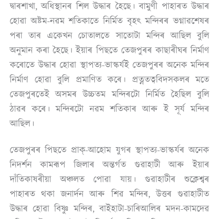
দ্বাৰশাখা, অধিস্থানৰ শিল উদ্ধাৰ হৈছে। বামুণী পাহাৰত উদ্ধাৰ
হোৱা অষ্টম-নৱম শতিকাতে নিৰ্মিত বৃহৎ মন্দিৰৰ ভগ্নাৱশেষৰ
পৰা তাৰ একেখন চোতালতে সাতোটা মন্দিৰ আছিল বুলি
অনুমান কৰা হৈছে। ইয়াৰ পিছতে তেজপুৰৰ কাছাৰীঘৰ নিৰ্মাণ
কৰোতে উদ্ধাৰ হোৱা স্থাপত্য-ভাস্কৰ্যই তেজপুৰৰ অনেক মন্দিৰ
নিৰ্মাণ হোৱা বুলি প্ৰমাণিত কৰে। প্ৰত্নতত্ববিদসকলৰ মতে
তেজপুৰতেই অসমৰ উচ্চতম মন্দিৰটো নিৰ্মিত হৈছিল বুলি
ঠাৱৰ কৰে। মন্দিৰটো নৱম শতিকাৰ আৰু ই সূৰ্য মন্দিৰ
আছিল।
তেজপুৰৰ পিছতে প্ৰাক্-আহোম যুগৰ স্থাপত্য-ভাস্কৰ্যৰ অনেক
নিদৰ্শন কামৰূপ জিলাৰ অন্তৰ্গত গুৱাহাটী আৰু ইয়াৰ
দাঁতিকাষৰীয়া অঞ্চলত পোৱা যায়। গুৱাহাটীৰ শুক্লেশ্বৰ
পাহাৰত থকা জনাৰ্দন আৰু শিৱ মন্দিৰ, উত্তৰ গুৱাহাটীত
উদ্ধাৰ হোৱা বিষ্ণু মন্দিৰ, বাইহাটা-চাৰিআলিৰ মদন-কামদেৱ