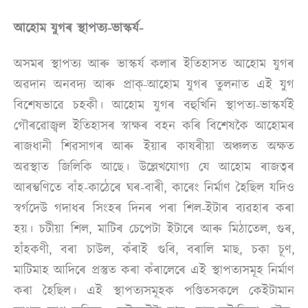
আহোম যুগৰ স্থাপত্য-ভাস্কৰ্য-
অসমৰ স্থাপত্য আৰু ভাস্কৰ্য কলাৰ ইতিহাসত আহোম যুগৰ
অৱদান অনবদ্য আৰু প্ৰাক্-আহোম যুগৰ তুলনাত এই যুগ
বিশেষভাৱে চহকী। আহোম যুগৰ বহুখিনি স্থাপত্য-ভাস্কৰ্যই
গৌৰৱোজ্বল ইতিহাসৰ স্বাক্ষৰ বহন কৰি বিশেষকৈ আহোমৰ
ৰাজধানী শিৱসাগৰ আৰু ইয়াৰ কাষৰীয়া অঞ্চলত অক্ষত
অৱস্থাত জিলিকি আছে। উল্লেখযোগ্য যে আহোম ৰাজত্বৰ
আৰম্ভণিতে বাঁহ-কাঠেৰে ঘৰ-বাৰী, কাৰেং নিৰ্মাণ হৈছিল যদিও
স্বৰ্গদেউ গদাধৰ সিংহৰ দিনৰ পৰা শিল-ইটাৰ ব্যৱহাৰ কৰা
হয়। চটীয়া শিল, মাটিৰ চেপেটা ইটাৰে আৰু মিঠাতেল, গুৰ,
হাঁহকণী, বৰা চাউল, কঁৰাই গুৰি, বৰালি মাছ, চকা চূণ,
মাটিমাহ আদিৰে প্ৰস্তুত কৰা কঁৰালেৰে এই স্থাপত্যসমূহ নিৰ্মাণ
কৰা হৈছিল। এই স্থাপত্যসমূহক পণ্ডিতসকলে কেইটামান