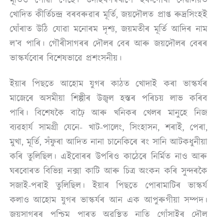
খোদিত কীৰ্তিচন্দ্ৰ বৰবৰুৱাৰ মূৰ্তি, জয়দৌলত প্ৰাপ্ত ৰুদ্ৰসিংহই
ঘোঁৰাত উঠি যোৱা মনোৰম দৃশ্য, জয়মতীৰ মূৰ্তি আদিৰ নাম
ল’ব পাৰি। গৌৰীসাগৰৰ দৌলৰ বেৰ আৰু জয়দৌলৰ বেৰৰ
ভাস্কৰ্যবোৰ বিশেষভাৱে প্ৰশংসনীয়।
ইয়াৰ পিছতে আহোম যুগৰ কাঠত খোদাই কৰা ভাস্কৰ্যৰ
মাজেৰে অসমীয়া শিল্পীৰ উজ্বল হস্তৰ পৰিচয় লাভ কৰিব
পাৰি। বিশেষকৈ বাঢ়ৈ আৰু খনিকৰ খেলৰ মানুহে নিজ
ব্যৱহাৰ্য সামগ্ৰী যেনে- খাট-পালেং, সিংহাসন, শৰাই, পেৰা,
মুখা, মূৰ্তি, সঁফুৰা আদিত নানা চানেকিৰে ৰং সানি আটকধুনীয়া
কৰি তুলিছিল। এইবোৰৰ উপৰিও কাঠেৰে নিৰ্মিত নাও আৰু
ঘৰবোৰত বিভিন্ন নক্সা কাটি আৰু চিত্ৰ অংকন কৰি সুন্দৰকৈ
সজাই-পৰাই তুলিছিল। ইয়াৰ পিছতে পোৰামাটিৰ ভাস্কৰ্য
কলাও আহোম যুগৰ ভাস্কৰ্যৰ আন এক আপুৰুগীয়া সম্পদ।
জয়সাগৰৰ পশ্চিম পাৰত অৱস্থিত নাতি গোঁসাইৰ দৌল