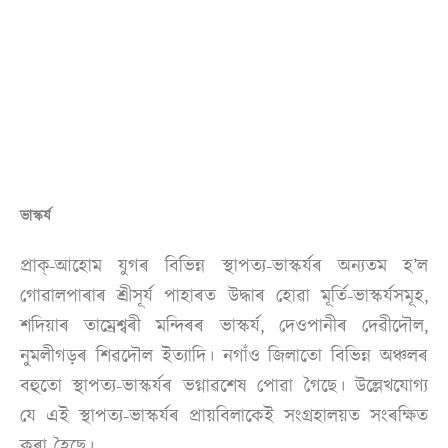
ভাস্কৰ্য
প্ৰাক্-আহোম যুগৰ বিভিন্ন স্থাপত্য-ভাস্কৰ্যৰ অন্যতম হ’ল
গোৱালপাৰাৰ শ্ৰীসূৰ্য পাহাৰত উদ্ধাৰ হোৱা মূৰ্তি-ভাস্কৰ্যসমূহ,
শদিয়াৰ তাম্ৰেশ্বৰী মন্দিৰৰ ভাস্কৰ্য, দেওপানীৰ দেৱীদৌল,
নুমলীগড়ৰ শিৱদৌল ইত্যাদি। নগাঁও জিলাতো বিভিন্ন অঞ্চলৰ
বহুতো স্থাপত্য-ভাস্কৰ্যৰ ভগ্নাৱশেষ পোৱা গৈছে। উল্লেখযোগ্য
যে এই স্থাপত্য-ভাস্কৰ্যৰ প্ৰায়বিলাকেই সংগ্ৰহালয়ত সংৰক্ষিত
কৰা হৈছে।