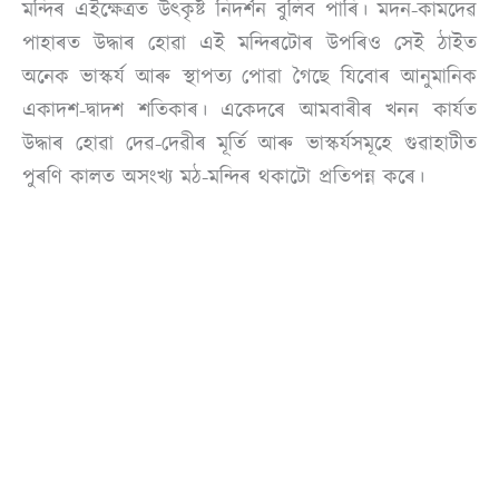
মন্দিৰ এইক্ষেত্ৰত উৎকৃষ্ট নিদৰ্শন বুলিব পাৰি। মদন-কামদেৱ
পাহাৰত উদ্ধাৰ হোৱা এই মন্দিৰটোৰ উপৰিও সেই ঠাইত
অনেক ভাস্কৰ্য আৰু স্থাপত্য পোৱা গৈছে যিবোৰ আনুমানিক
একাদশ-দ্বাদশ শতিকাৰ। একেদৰে আমবাৰীৰ খনন কাৰ্যত
উদ্ধাৰ হোৱা দেৱ-দেৱীৰ মূৰ্তি আৰু ভাস্কৰ্যসমূহে গুৱাহাটীত
পুৰণি কালত অসংখ্য মঠ-মন্দিৰ থকাটো প্ৰতিপন্ন কৰে।