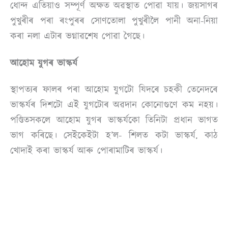
ধোন্দ এতিয়াও সম্পূৰ্ণ অক্ষত অৱস্থাত পোৱা যায়। জয়সাগৰ
পুখুৰীৰ পৰা ৰংপুৰৰ সোণতোলা পুখুৰীলৈ পানী অনা-নিয়া
কৰা নলা এটাৰ ভগ্নাৱশেষ পোৱা গৈছে।
আহোম যুগৰ ভাস্কৰ্য
স্থাপত্যৰ ফালৰ পৰা আহোম যুগটো যিদৰে চহকী তেনেদৰে
ভাস্কৰ্যৰ দিশটো এই যুগটোৰ অৱদান কোনোগুণে কম নহয়।
পণ্ডিতসকলে আহোম যুগৰ ভাস্কৰ্যকো তিনিটা প্ৰধান ভাগত
ভাগ কৰিছে। সেইকেইটা হ’ল- শিলত কটা ভাস্কৰ্য. কাঠ
খোদাই কৰা ভাস্কৰ্য আৰু পোৰামাটিৰ ভাস্কৰ্য।