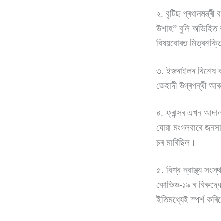
২. বৃটিছ প্ৰধানমন্ত্ৰ
উশাহ” বুলি অভিহিত ক
বিষয়বোৰত মিত্ৰশক্
৩. ইজৰাইলৰ বিশেষ বা
জেহাদী উগ্ৰপন্থী আৰু
৪. ফ্ৰান্সৰ এখন আদাল
যোৱা মংগলবাৰে জনসা
চৰ মাৰিছিল।
৫. বিশ্ব স্বাস্থ্য 
কোভিড-১৯ ৰ বিৰুদ্ধে
ইতিমধ্যেই স্পৰ্শ কৰ