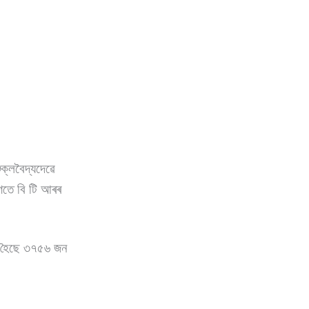
ুক্লবৈদ্যদেৱে
লগতে বি টি আৰৰ
ত হৈছে ৩৭৫৬ জন