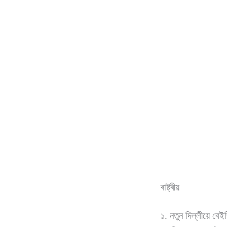
ৰাষ্ট্ৰীয়
১. নতুন দিল্লীয়ে ব