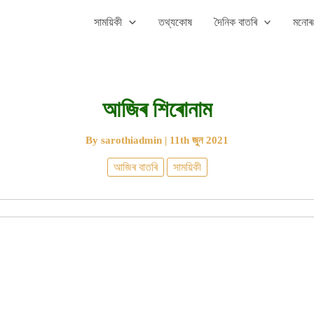
সাময়িকী
তথ্যকোষ
দৈনিক বাতৰি
মনোৰঞ
আজিৰ শিৰোনাম
By
sarothiadmin
|
11th জুন 2021
আজিৰ বাতৰি
সাময়িকী