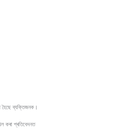
া হৈছে ব্যক্তিজনক।
খিল কৰা প্ৰতিবেদনত