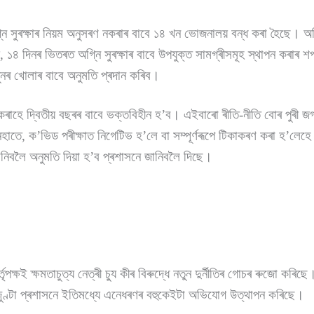
নি সুৰক্ষাৰ নিয়ম অনুসৰণ নকৰাৰ বাবে ১৪ খন ভোজনালয় বন্ধ কৰা হৈছে। অগ্ন
, ১৪ দিনৰ ভিতৰত অগ্নি সুৰক্ষাৰ বাবে উপযুক্ত সামগ্ৰীসমূহ স্থাপন কৰাৰ 
ৰ খোলাৰ বাবে অনুমতি প্ৰদান কৰিব।
কেৰাহে দ্বিতীয় বছৰৰ বাবে ভক্তবিহীন হ’ব। এইবাৰো ৰীতি-নীতি বোৰ পুৰী জগন
াতে, ক’ভিড পৰীক্ষাত নিগেটিভ হ’লে বা সম্পূৰ্ণৰূপে টিকাকৰণ কৰা হ’লেহে
িবলৈ অনুমতি দিয়া হ’ব প্ৰশাসনে জানিবলৈ দিছে।
্তৃপক্ষই ক্ষমতাচুত্য নেত্ৰী চ্যু কীৰ বিৰুদ্ধে নতুন দুৰ্নীতিৰ গোচৰ ৰুজো কৰি
ে জুণ্টা প্ৰশাসনে ইতিমধ্যে এনেধৰণৰ বহুকেইটা অভিযোগ উত্থাপন কৰিছে।