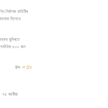
ি নিৰ্বাপক বাহিনীৰ
শপতনামা দিলেহে
্নাথ মন্দিৰতে
 সৰ্বাধিক ৫০০ জন
উত্স-
দা হিন্দু
ছে। ৭৫ বছৰীয়া