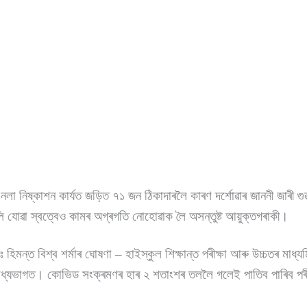
 নলা নিষ্কাশন কাৰ্যত জড়িত ৭১ জন ঠিকাদাৰলৈ কাৰণ দৰ্শোৱাৰ জাননী জাৰী গ
যোৱা স্বত্বেও কামৰ অগ্ৰগতি নোহোৱাক লৈ অসন্তুষ্ট আয়ুক্তগৰাকী।
ডঃ হিমন্ত বিশ্ব শৰ্মাৰ ঘোষণা – হাইস্কুল শিক্ষান্ত পৰীক্ষা আৰু উচ্চতৰ মাধ্যম
ৰ মধ্যভাগত। কোভিড সংক্ৰমণৰ হাৰ ২ শতাংশৰ তললৈ গলেই পাতিব পাৰিব পৰী