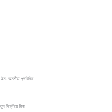
উত্স- অসমীয়া প্ৰতিদিন
ন দিল্লীয়ে চীনা