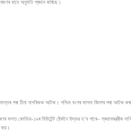
্ৰমণৰ বাবে অনুমতি প্ৰদান কৰিছে।
ীমান্তৰ পৰা চীনা নাগৰিকক আটক। পশ্চিম বংগৰ মালদা জিলাৰ পৰা আটক কৰ
ণৰ ফলত কোভিড-১৯ৰ মিউটেন্ট ষ্ট্ৰেইন উদ্ভৱ হ’ব পাৰে– প্ৰধানমন্ত্ৰীক দা
লে কয়।