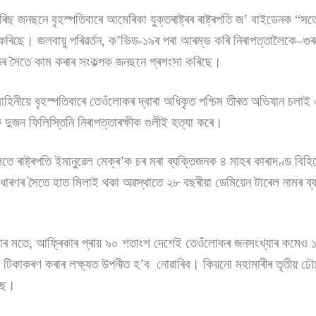
ী বৰিছ জনছনে বৃহস্পতিবাৰে আমেৰিকা যুক্তৰাষ্ট্ৰৰ ৰাষ্ট্ৰপতি জ’ বাইডেনক “স
ৰিছে। জলবায়ু পৰিৱৰ্তন, ক’ভিড-১৯ৰ পৰা আৰম্ভ কৰি নিৰাপত্তালৈকে–গুৰুত
তিৰ সৈতে কাম কৰাৰ সংকল্পক জনছনে প্ৰশংসা কৰিছে।
হিনীয়ে বৃহস্পতিবাৰে তেওঁলোকৰ দ্বাৰা অধিকৃত পশ্চিম তীৰত অভিযান চল
 দুজন ফিলিস্তিনি নিৰাপত্তাৰক্ষীক গুলীই হত্যা কৰে।
তে ৰাষ্ট্ৰপতি ইমানুৱেল মেক্ৰ’ক চৰ মৰা ব্যক্তিজনক ৪ মাহৰ কাৰাদণ্ড বিহি
ধাৰণৰ সৈতে হাত মিলাই থকা অৱস্থাতে ২৮ বছৰীয়া ডেমিয়েন টাৰেল নামৰ ব্
সংস্থাৰ মতে, আফ্ৰিকাৰ প্ৰায় ৯০ শতাংশ দেশেই তেওঁলোকৰ জনসংখ্যাৰ কম
 টিকাকৰণ কৰাৰ লক্ষ্যত উপনীত হ’ব নোৱাৰিব। কিয়নো মহামাৰীৰ তৃতীয় ঢ
িছে।