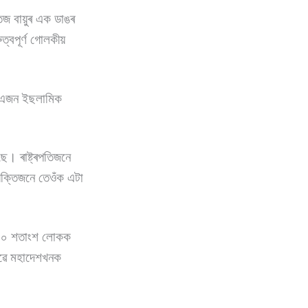
তেজ বায়ুৰ এক ডাঙৰ
্বপূৰ্ণ গোলকীয়
াই এজন ইছলামিক
ছে। ৰাষ্ট্ৰপতিজনে
যক্তিজনে তেওঁক এটা
েও ১০ শতাংশ লোকক
ৌৱে মহাদেশখনক