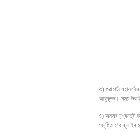
৩) গুৱাহাটী মহানগৰীৰ
আয়ুক্তৰ। সময় উকলি 
৪) অসমৰ মুখ্যমন্ত্ৰী 
অনুষ্ঠিত হ’ব জুলাই