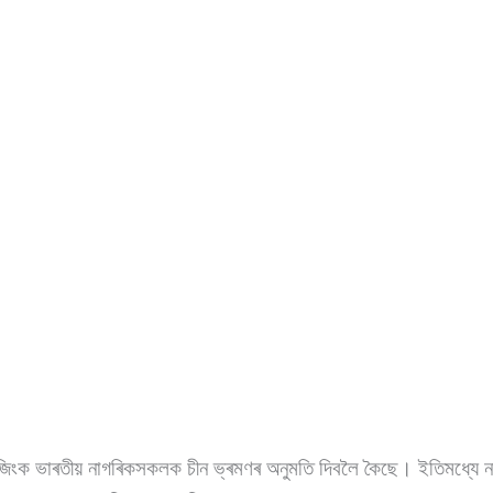
েইজিংক ভাৰতীয় নাগৰিকসকলক চীন ভ্ৰমণৰ অনুমতি দিবলৈ কৈছে। ইতিমধ্যে নতু