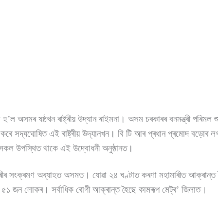
হ’ল অসমৰ ষষ্ঠখন ৰাষ্ট্ৰীয় উদ্যান ৰাইমনা। অসম চৰকাৰৰ বনমন্ত্ৰী পৰিমল শ
ি কৰে সদ্যঘোষিত এই ৰাষ্ট্ৰীয় উদ্যানখন। বি টি আৰ প্ৰধান প্ৰমোদ বড়োৰ 
কসকল উপস্থিত থাকে এই উদ্বোধনী অনুষ্ঠানত।
ীৰ সংক্ৰমণ অব্যাহত অসমত। যোৱা ২৪ ঘণ্টাত কৰণা মহামাৰীত আক্ৰান্
ে ৫১ জন লোকৰ। সৰ্বাধিক ৰোগী আক্ৰান্ত হৈছে কামৰূপ মেট্ৰ’ জিলাত।