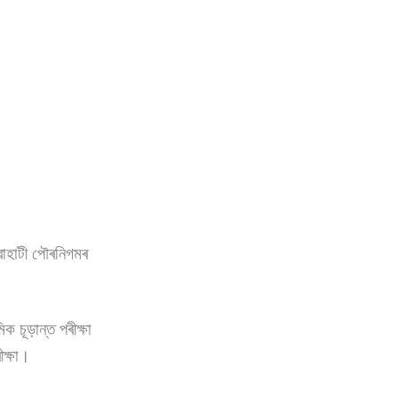
ুৱাহাটী পৌৰনিগমৰ
িক চূড়ান্ত পৰীক্ষা
ক্ষা।