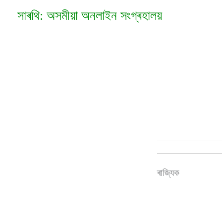
Skip
সাৰথি: অসমীয়া অনলাইন সংগ্ৰহালয়
to
content
ৰাজ্যিক