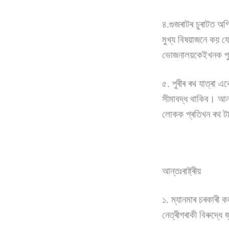
৪.গুজৰাটৰ চুৰাটত অগ্
মুখ্য বিষয়াজনে কয় যে
ভোজনালয়কেইখনক পুন
৫. পুৰীৰ ৰথ যাত্ৰা এ
সীমাবদ্ধ থাকিব। আনহ
লোকক প্ৰতিখন ৰথ টান
আন্তঃৰাষ্ট্ৰীয়
১. ম্যানমাৰ চৰকাৰী কৰ
নেত্ৰীগৰাকী বিৰুদ্ধ