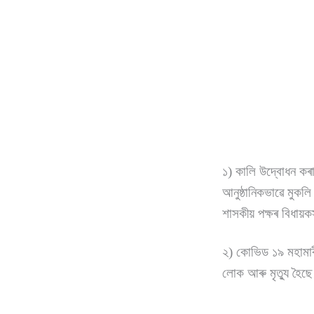
১) কালি উদ্বোধন কৰা 
আনুষ্ঠানিকভাৱে মুকল
শাসকীয় পক্ষৰ বিধায়
২) কোভিড ১৯ মহামাৰ
লোক আৰু মৃত্যু হৈছ