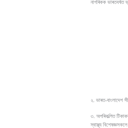
নাগৰিকক ভাৰতবৰ্ষত ভ
২. ভাৰত-বাংলাদেশ স
৩. অপৰিকল্পিত টিকাকৰ
স্বাস্থ্য বিশেষজ্ঞসক