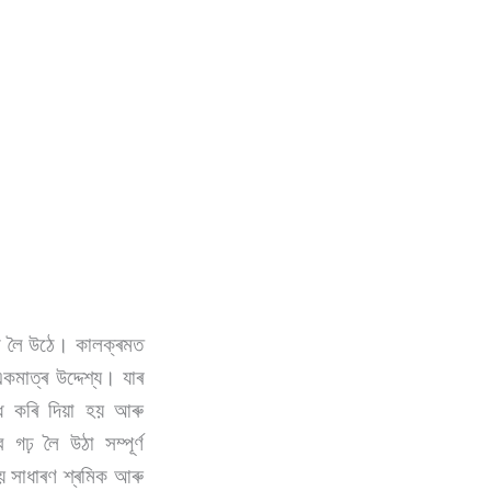
 গঢ় লৈ উঠে। কালক্ৰমত
কমাত্ৰ উদ্দেশ্য। যাৰ
ধ কৰি দিয়া হয় আৰু
ঢ় লৈ উঠা সম্পূৰ্ণ
হয় সাধাৰণ শ্ৰমিক আৰু