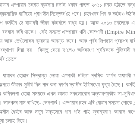
নেৱাডাৰ এম্পায়াৰ চহৰত ব্যৱসায় চলাই থকাৰ পাছত ২০১১ চনত হঠাতে বন
ণ ব্যৱসায়িক ঘাটিতো প্ৰাণহীন নিস্তেজ হৈ পৰে। চহৰখনৰ পিন ক’ডটোও উঠা
ৰূপে কৰ্মহীন হৈ যাযাবৰী জীৱন কটাবলৈ বাধ্য হয়। আৰু ২০১৩ চনলৈকে 
ে বসবাস কৰি থাকে। সেই সময়ত এম্পায়াৰ খনি কোম্পানী (Empire M
 আৰু তেওঁলোকৰ ব্যৱসায় আৰম্ভ কৰে। আৰু পূৰ্বৰ জিপছাম প্ৰকল্পৰ ব
ংস্থাপন দিয়া হয়। কিন্তু সেয়ে হ’লেও অধিকাংশ শ্ৰমিককে পুঁজিবাদী ব্
 কৰি তোলে।
ৈ যাযাবৰ হোৱাৰ সিদ্ধান্ত লোৱা এগৰাকী মহিলা শ্ৰমিক ফাৰ্ণৰ যাযাবৰী
তে জীৱনৰ সুদীৰ্ঘ দিন পাৰ কৰা ফাৰ্ণৰ স্বামীৰ ইতিমধ্যে মৃত্যু হৈছে। কৰ্মহ
াৰ কৰিবলগা হোৱা সময়তে এখন ভানত সকলোবোৰ অত্যাৱশ্যকীয় সা-সুবিধাৰ ব
 ভানখনৰ নাম ৰাখিছে- ভেনগাৰ্ড। এম্পায়াৰ চহৰ এৰি যোৱাৰ সময়ত শোকে খুন্দ
সীম ধৈৰ্যৰে আৰু নতুন উদ্যমেৰে গান গাই গাই ভ্ৰাম্যমাণ আবাস ৰূপ
াত্ৰা চলাই নিয়ে।