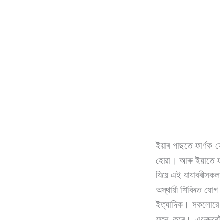
ইয়াৰ পাছতে ফাৰ্ণক দ
হোৱা। আৰু ইয়াতে ফাৰ
যিয়ে এই যাযাবৰীসকল
অস্থায়ী শিবিৰত যোগ 
ইত্যাদিক। সকলোৱে 
যত্ন কৰে। এনেদৰেই