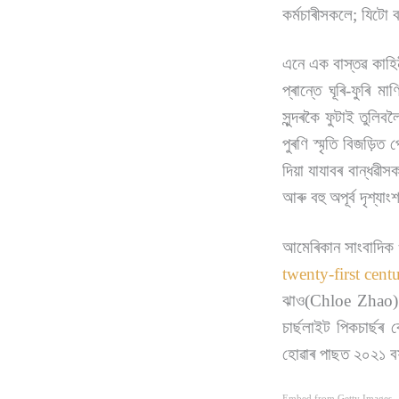
কৰ্মচাৰীসকলে; যিটো
এনে এক বাস্তৱ কাহি
প্ৰান্তে ঘূৰি-ফুৰি 
সুন্দৰকৈ ফুটাই তুলিব
পুৰণি স্মৃতি বিজড়িত
দিয়া যাযাবৰ বান্ধৱীস
আৰু বহু অপূৰ্ব দৃশ্যা
আমেৰিকান সাংবাদিক 
twenty-first cent
ঝাও(Chloe Zhao) য়
চাৰ্ছলাইট পিকচাৰ্ছৰ 
হোৱাৰ পাছত ২০২১ বৰ
Embed from Getty Images