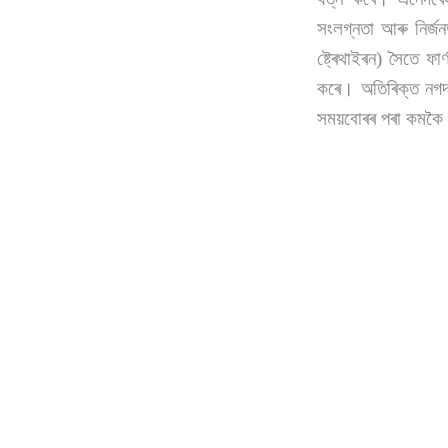
সংলগ্নতা আৰু নিৰ্জ
ষ্ট্ৰেথাইৰন) সৈতে ফা
কৰে। অতিৰিক্ত নগদ 
সময়বোৰৰ পৰা কমকৈ 