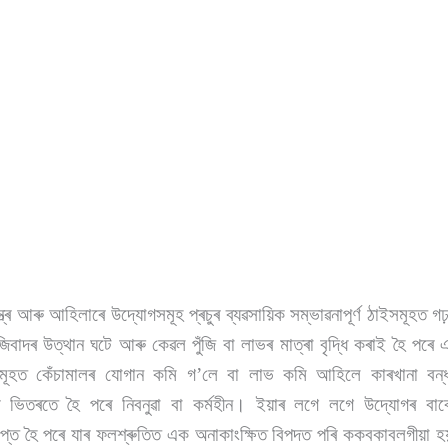
ন্ত্ৰ আৰু আহিলাৰে উদ্যোগসমূহ প্ৰচুৰ ব্যৱসায়িক সম্ভাৱনাপূৰ্ণ ঠাইসমূহত
িবাদৰ উত্থান ঘটে আৰু কেৱল পুঁজি বা লাভৰ মাত্ৰা বৃদ্ধি কৰাই হৈ পৰে এ
ূহত কেঁচামালৰ যোগান কমি গ’লে বা লাভ কমি আহিলে কাৰখানা বন্
 ভিতৰতে হৈ পৰে নিবনুৱা বা কৰ্মহীন। ইয়াৰ লগে লগে উদ্যোগৰ বাবে গ
ৰাপ্ত হৈ পৰে যাৰ ফলশ্ৰুতিত এক অনাকাংক্ষিত বিপদত পৰি ককবকাবলগীয়া 