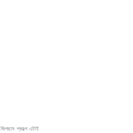
 জিপছাম প্ৰকল্প এটাই