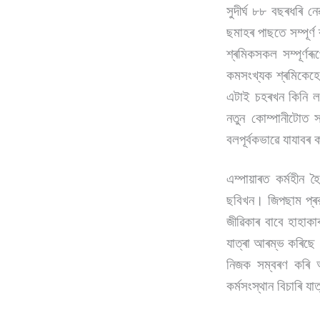
সুদীৰ্ঘ ৮৮ বছৰধৰি 
ছমাহৰ পাছতে সম্পূৰ্
শ্ৰমিকসকল সম্পূৰ্ণ
কমসংখ্যক শ্ৰমিকেহ
এটাই চহৰখন কিনি লয়
নতুন কোম্পানীটোত স
বলপূৰ্বকভাৱে যাযাবৰ
এম্পায়াৰত কৰ্মহীন হ
ছবিখন। জিপছাম প্ৰকল্প
জীৱিকাৰ বাবে হাহাক
যাত্ৰা আৰম্ভ কৰিছে।
নিজক সম্বৰণ কৰি অ
কৰ্মসংস্থান বিচাৰি য