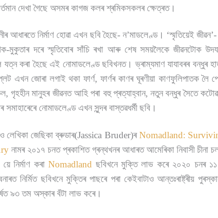
 বৰ্তমান দেখা গৈছে অসমৰ কাগজ কলৰ শ্ৰমিকসকলৰ ক্ষেত্ৰত।
নীৰ আধাৰতে নিৰ্মাণ হোৱা এখন ছবি হৈছে- ন’মাডলেণ্ড।
‘স্মৃতিয়েই জীৱন’- 
মাণিক-মুকুতাৰ দৰে স্মৃতিবোৰ সাঁচি ৰখা আৰু শেষ সময়লৈকে জীৱনটোক উদ
লৈ যত্ন কৰা হৈছে এই নোমাডলেণ্ড ছবিখনত। ভ্ৰাম্যমাণ যাযাবৰৰ বন্ধুৰ হাতত
 প্লেট এখন জোৰা লগাই থকা ফাৰ্ণ, ফাৰ্ণৰ কাণৰ ঘূৰণীয়া কাণফুলিপাতক লৈ প্ৰে
কল, গৃহহীন মানুহৰ জীৱনত আহি পৰা বহু প্ৰত্যাহ্বান, নতুন বন্ধুৰ সৈতে কটো
ংশৰ সমাহাৰেৰে নোমাডলেণ্ড এখন সুন্দৰ বাস্তৱধৰ্মী ছবি।
ও লেখিকা জেছিকা ব্ৰুডাৰ(Jassica Bruder)ৰ
Nomadland: Survivin
ury
নামৰ ২০১৭ চনত প্ৰকাশিত গ্ৰন্থখনৰ আধাৰত আমেৰিকা নিবাসী চীনা চলচ
ে নিৰ্মাণ কৰা
Nomadland
ছবিখনে মুক্তি লাভ কৰে ২০২০ চনৰ ১১ 
বেনাৰত নিৰ্মিত ছবিখনে মুক্তিৰ পাছৰে পৰা কেইবাটাও আন্তঃৰাষ্ট্ৰীয় পুৰস
্ষত ৯৩ তম অস্কাৰ বঁটা লাভ কৰে।