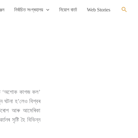
Search
্জন
নিৰ্বাচিত সংগ্ৰহালয়
নিয়োগ বাৰ্তা
Web Stories
থিত ‘অশোক কাগজ কল’
ুন ঘটনা হ’লেও বিশ্বৰ
ইউৰোপ আৰু আমেৰিকা
তনৰ সৃষ্টি হৈ বিভিন্ন