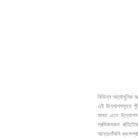
বিভিন্ন অত্যাধুনিক য
এই উদ্যোগসমূহত পুঁজ
ফলত এনে উদ্যোগসম
শ্ৰমিকসকল ৰাতিটোৰ
আন্তঃগাঁথনি ধ্বংসপ্