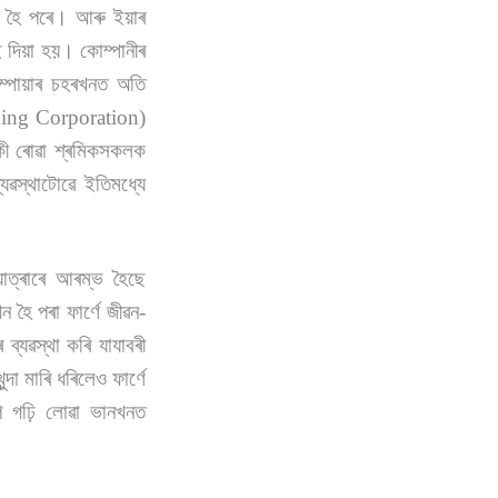
্ধ হৈ পৰে। আৰু ইয়াৰ
ই দিয়া হয়। কোম্পানীৰ
এম্পায়াৰ চহৰখনত অতি
ining Corporation)
াকী ৰোৱা শ্ৰমিকসকলক
যৱস্থাটোৱে ইতিমধ্যে
 যাত্ৰাৰে আৰম্ভ হৈছে
ীন হৈ পৰা ফাৰ্ণে জীৱন-
্যৱস্থা কৰি যাযাবৰী
া মাৰি ধৰিলেও ফাৰ্ণে
ে গঢ়ি লোৱা ভানখনত