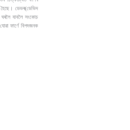
ৰা হৈছে। ডেভৰ(ডেভিদ
ডেভৰ ঘৰলৈ যাবলৈ সংকোচ
যোৱা ফাৰ্ণে বিপদজনক