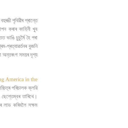
বহুৰঙী পৃথিৱীৰ প্ৰান্তে
যাপন কৰাৰ কাহিনী খুব
 ভাঙি চুচুৰ্মৈ হৈ পৰা
ম-প্ৰত্যাৱৰ্তনৰ বুজনি
ৱা অন্তৰংগ সময়ৰ দৃশ্য
g America in the
্চিত্ৰ পৰিচালক ক্লৱি
ছেপ্তেম্বৰ তাৰিখে।
্কাৰ লাভ কৰিবলৈ সক্ষম