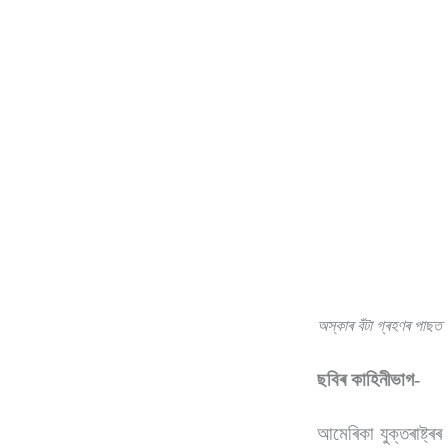
অস্কাৰ বঁটা গ্ৰহণৰ পাছত
ছবিৰ কাহিনীভাগ-
আমেৰিকা যুক্তৰাষ্ট্