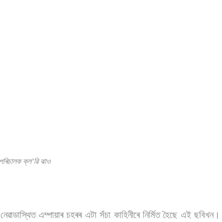
 পৰিচালক ক্ল’ৱি ঝাও
ৰৰ নেৱাডাস্থিত এম্পায়াৰ চহৰৰ এটা সঁচা কাহিনীৰে নিৰ্মিত হৈছে এই ছবিখন।