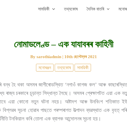
সাময়িকী
তথ্যকোষ
দৈনিক বাতৰি
মনোৰঞ
নোমাডলেণ্ড – এক যাযাবৰৰ কাহিনী
By
sarothiadmin
|
10th ছেপ্টেম্বৰ 2021
মনোৰঞ্জন
তথ্যকোষ
সাময়িকী
ধৰি বন্ধ হৈ থকা অসমৰ জাগীৰোডস্থিত ‘নগাওঁ কাগজ কল’ আৰু কাছাৰস্
্যে ৰাজ্য চৰকাৰে চূড়ান্ত সিদ্ধান্ত লৈছে। অসমৰ প্ৰেক্ষাপটত এয়া এক নত
হৰ বাবে এয়া কোনো নতুন ঘটনা নহয়। অষ্টাদশ আৰু উনবিংশ শতিকাত 
িক বিপ্লৱৰ সূচনা হোৱাৰ পাছতে পৰম্পৰাগত উত্পাদন ব্যৱস্থাত এক বৃহত্ পৰিৱৰ্
্থনীতি টনকিয়াল কৰি তোলা এক ব্যাপক আন্দোলনৰ সূচনা হয়।