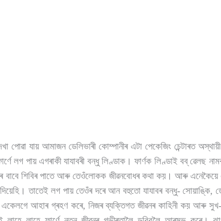
েখা পোৱা যায় আমাজন ডেলিভাৰী কোম্পানীৰ এটা পেকেজিং চেন্টাৰত অস্থায়
্ণে লগ পায় এগৰাকী যাযাবৰী বন্ধু লিণ্ডাক। ফাৰ্ণক লিণ্ডাই বব্ ৱেলছ না
ৰ বাবে শিবিৰ পাতে আৰু তেওঁলোকক জীৱনবোধৰ কথা কয়। আৰু এনেকৈয়ে এদ
দিয়েহি। তাতেই লগ পায় তেওঁৰ দৰে আন বহুতো যাযাবৰ বন্ধু- সোয়াঙ্কি, ডে
একেলগে আহাৰ গ্ৰহণ কৰে, নিজৰ ব্যক্তিগত জীৱনৰ কাহিনী কয় আৰু সুখ
 লাহে লাহে ফাৰ্ণে নতুন জীৱনৰ গভীৰতালৈ ডুবিবলৈ আৰম্ভ কৰে। ঝাওৰ 