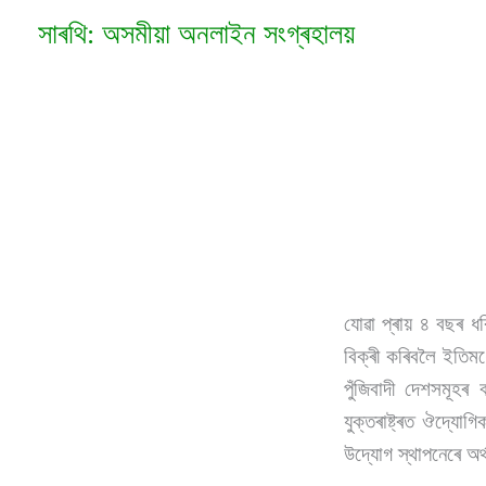
Skip
সাৰথি: অসমীয়া অনলাইন সংগ্ৰহালয়
to
content
যোৱা প্ৰায় ৪ বছৰ 
বিক্ৰী কৰিবলৈ ইতিমধ
পুঁজিবাদী দেশসমূ
যুক্তৰাষ্ট্ৰত ঔদ্যোগ
উদ্যোগ স্থাপনেৰে অৰ