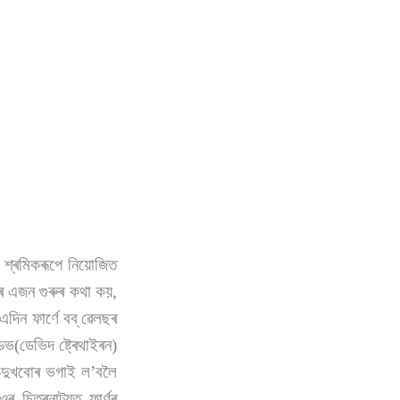
ী শ্ৰমিকৰূপে নিয়োজিত
মৰ এজন গুৰুৰ কথা কয়,
িন ফাৰ্ণে বব্ ৱেলছৰ
ভ(ডেভিদ ষ্ট্ৰেথাইৰন)
-দুখবোৰ ভগাই ল’বলৈ
চিত্ৰনাট্যত ফাৰ্ণৰ