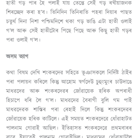
হাতী গড় পাৰ হৈ পলাই যায় তেন্তে সেই গড় ৰখীয়াজনক
শিৰচ্ছেদ কৰা হ’ব। তিনিদিন তিনিৰাতি পহৰা দিয়াৰ পাছত
চতুৰ্থ দিনা নিশা পশ্চিমদিশে থকা গড় ভাঙি এটা হাতী ওলাই
গ’ল আৰু সেই হাতীটোৰ পিছে পিছে আৰু কিছু হাতী গড়ৰ
পৰা ওলাই গ’ল।
অসম ত্যাগ
কথা বিষম দেখি শংকৰদেৱ সহিতে ভূঞাসকলে নিৰ্দিষ্ট ঠাইৰ
পৰা পলায়ন কৰিলে কিন্তু আহোম স্বৰ্গদেউ চুহুংমুংৰ চাউদাঙে
মাধৱদেৱ আৰু শংকৰদেৱৰ জোঁৱায়েক হৰিক অপৰাধী
হিচাপে ধৰি লৈ গ’ল। মাধৱদেৱ বৈৰাগী বুলি গম পাই
মাধৱদেৱক শাস্তিৰ পৰা ৰেহাই দিলে কিন্তু শংকৰদেৱৰ
জোঁৱায়েক হৰিক কাটিলে। এই সময়ত শংকৰদেৱে ধোঁৱাহাটত
পালনাম গোৱাই আছিল। ইতিহাসত শংকৰদেৱে প্ৰথমবাৰৰ
বাবে ইয়াতেই পালনাম গোৱাইছিল। মাধৱদেৱ ধোঁৱাহাটলৈ