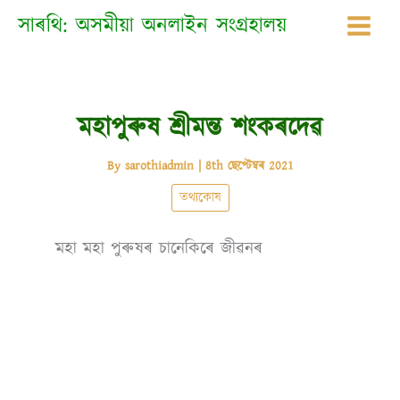
Skip
সাৰথি: অসমীয়া অনলাইন সংগ্ৰহালয়
to
content
মহাপুৰুষ শ্ৰীমন্ত শংকৰদেৱ
By
sarothiadmin
|
8th ছেপ্টেম্বৰ 2021
তথ্যকোষ
মহা মহা পুৰুষৰ চানেকিৰে জীৱনৰ