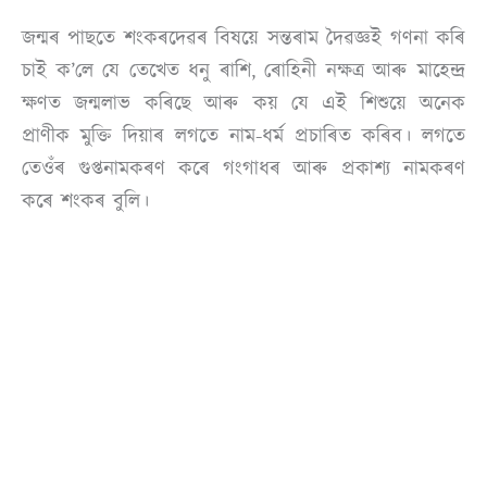
জন্মৰ পাছতে শংকৰদেৱৰ বিষয়ে সন্তৰাম দৈৱজ্ঞই গণনা কৰি
চাই ক’লে যে তেখেত ধনু ৰাশি, ৰোহিনী নক্ষত্ৰ আৰু মাহেন্দ্ৰ
ক্ষণত জন্মলাভ কৰিছে আৰু কয় যে এই শিশুয়ে অনেক
প্ৰাণীক মুক্তি দিয়াৰ লগতে নাম-ধৰ্ম প্ৰচাৰিত কৰিব। লগতে
তেওঁৰ গুপ্তনামকৰণ কৰে গংগাধৰ আৰু প্ৰকাশ্য নামকৰণ
কৰে শংকৰ বুলি।