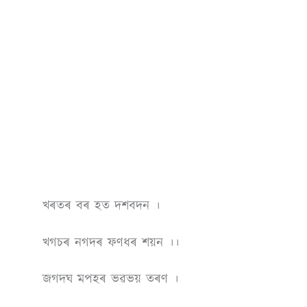
খৰতৰ বৰ হত দশবদন ।
খগচৰ নগদৰ ফণধৰ শয়ন ।।
জগদঘ মপহৰ ভৱভয় তৰণ ।