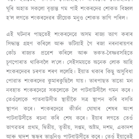
ঘূৰি অহাত সকলো বৃত্তান্ত গম পাই শংকৰদেৱ শোকত বিহ্বল
হ’ল লগতে শংকৰদেৱৰ জীয়েক মনুও শোকত ভাগি পৰিল।
এই ঘটনাৰ পাছতেই শংকৰদেৱে অসম ৰাজ্য ত্যাগ কৰাৰ
সিদ্ধান্ত গ্ৰহণ কৰিলে আৰু ভটিয়াই গৈ ৰজা নৰনাৰায়ণৰ
কোঁচ ৰাজ্যত প্ৰৱেশ কৰিলে আৰু ভকত-বৈষ্ণৱসহিতে
চূণপোৰাত থাকিবলৈ ল’লে। সেইসময়তে অনেক লোক আহি
শংকৰদেৱৰ চৰণত শৰণ ললেহি। ইয়াত থকাৰ কিছু অসুবিধা
পোৱাত শংকৰদেৱ কুমাৰকুছিলৈ যায়। তাৰপাছত তাতো মন
নবহাত শংকৰদেৱে সকলোকে লৈ পাটবাউসীলৈ গমন কৰে।
তেওঁলোকে পাতবাউসীত স্থায়ীকৈ সত্ৰ স্থাপন কৰি বসতি
স্থাপন কৰে। শংকৰদেৱে কীৰ্তন ঘোষাৰ শেষৰ অংশ
পাটবাউসীতে ৰচনা কৰি শেষ কৰে। ইয়াৰ লগতে তেওঁ
ভাগৱতৰ প্ৰথম, দ্বিতীয়, তৃতীয়, সপ্তম, অষ্টম, দশম, একাদশ
আৰু দ্বাদশ স্কন্ধৰ ভাঙনিও পাটবাউসীতে কৰে। তেওঁ ইয়াতেই