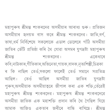
মহাপুৰুষ শ্ৰীমন্ত শংকৰদেৱ অসমীয়াৰ আৰাধ্য গুৰু। প্ৰতিজন
অসমীয়াৰ হৃদয়ত বাস কৰে শ্ৰীমন্ত শংকৰদেৱ। জাতি,বৰ্ণ,
ভাষা,ধৰ্ম নিৰ্বিশেষে সকলোকে এডাল ডোলেৰে গাঁঠি অসমীয়া
জাতিৰ ভেঁটি প্ৰতিষ্ঠা কৰি থৈ যোৱা অসমৰ যুগদ্ৰষ্টা মহাপুৰুষ
শ্ৰীমন্ত শংকৰদেৱ। একেধাৰে
কবি,নাট্যকাৰ,গীতিকাৰ,অভিনেতা,গায়ক,বাদক,নৃত্যশিল্পী,চিত্ৰকা
ৰ কি নাছিল তেওঁ,সকলো ফালেই তেওঁ সমানে সপ্ৰতিভ্ৰ
আছিল। তেওঁ আছিল অসমীয়া জাতিৰ যুগদ্ৰষ্টা
পুৰুষ,অসমীয়াক অসমীয়াত্বৰে জীপাল কৰা এক শক্তি,তেঁৱেই
মহাপুৰুষ শ্ৰীমন্ত শংকৰদেৱ। মহাপুৰুষ শ্ৰীমন্ত শংকৰদেৱে
অসমীয়া জাতিক এক মহাশক্তি প্রদান কৰি থৈ গৈছিল যিয়ে
আমাক আজিও একতাৰ জৰীৰে বান্ধি ৰাখিছে। শ্ৰীমন্ত