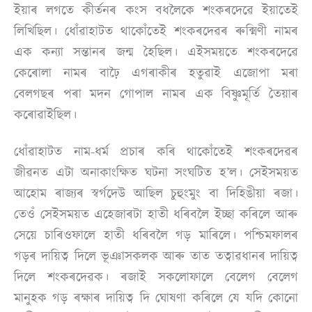
ইয়াৰ লগতে কীৰ্তনৰ কংস বধলৈকে শংকৰদেৱে ইয়াতেই
লিখিছিল। ধোঁৱাহাটত থাকোঁতেই শংকৰদেৱৰ ৰুক্মিণী নামৰ
এক কন্যা সন্তানৰ জন্ম হৈছিল। এইসময়তে শংকৰদেৱে
কেৰোলা নামৰ বাঢ়ৈ এগৰাকীৰ হতুৱাই এজোপা মৰা
বেলগছৰ পৰা মদন গোপাল নামৰ এক বিষ্ণুমূৰ্তি তৈয়াৰ
কৰোৱাইছিল।
ধোঁৱাহাটত নাম-ধৰ্ম প্ৰচাৰ কৰি থাকোঁতেই শংকৰদেৱৰ
জীৱনত এটা অনাকাংক্ষিত ঘটনা সংঘটিত হ’ল। সেইসময়ত
আহোম ৰাজ্যৰ স্বৰ্গদেউ আছিল চুহুংমুং বা দিহিঙীয়া ৰজা।
তেওঁ সেইসময়ত এহেজাৰটা হাতী ধৰিবলৈ ইচ্ছা কৰিলে আৰু
সেয়ে চাৰিওফালে হাতী ধৰিবলৈ গড় মাৰিলে। পশ্চিমফালৰ
গড়ৰ দায়িত্ব দিলে ভূঞাসকলক আৰু তাত তত্বাৱধানৰ দায়িত্ব
দিলে শংকৰদেৱক। ৰজাই সকলোফালে বেলেগ বেলেগ
মানুহক গড় ৰক্ষাৰ দায়িত্ব দি ঘোষণা কৰিলে যে যদি কোনো