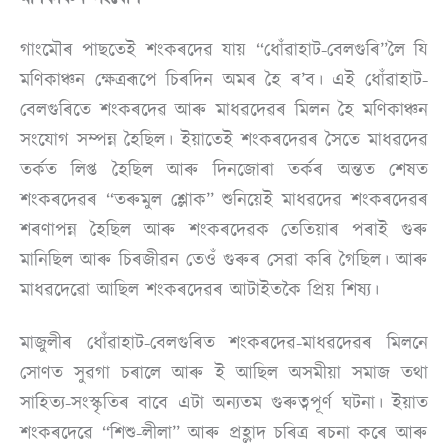
গাংমৌৰ পাছতেই শংকৰদেৱ যায় “ধোঁৱাহাট-বেলগুৰি”লৈ যি
মণিকাঞ্চন ক্ষেত্ৰৰূপে চিৰদিন অমৰ হৈ ৰ’ব। এই ধোঁৱাহাট-
বেলগুৰিতে শংকৰদেৱ আৰু মাধৱদেৱৰ মিলন হৈ মণিকাঞ্চন
সংযোগ সম্পন্ন হৈছিল। ইয়াতেই শংকৰদেৱৰ সৈতে মাধৱদেৱ
তৰ্কত লিপ্ত হৈছিল আৰু দিনজোৰা তৰ্কৰ অন্তত শেষত
শংকৰদেৱৰ “তৰুমুল শ্লোক” শুনিয়েই মাধৱদেৱ শংকৰদেৱৰ
শৰণাপন্ন হৈছিল আৰু শংকৰদেৱক তেতিয়াৰ পৰাই গুৰু
মানিছিল আৰু চিৰজীৱন তেওঁ গুৰুৰ সেৱা কৰি গৈছিল। আৰু
মাধৱদেৱো আছিল শংকৰদেৱৰ আটাইতকৈ প্রিয় শিষ্য।
মাজুলীৰ ধোঁৱাহাট-বেলগুৰিত শংকৰদেৱ-মাধৱদেৱৰ মিলনে
সোণত সুৱগা চৰালে আৰু ই আছিল অসমীয়া সমাজ তথা
সাহিত্য-সংস্কৃতিৰ বাবে এটা অন্যতম গুৰুত্বপূৰ্ণ ঘটনা। ইয়াত
শংকৰদেৱে “শিশু-লীলা” আৰু প্ৰহ্লাদ চৰিত্ৰ ৰচনা কৰে আৰু