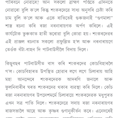
পাৰিবনে নোৱাৰে? আন সকলো ব্ৰাহ্মণ পণ্ডিতে এদিনতে
নোৱাৰো বুলি ক’লে কিন্তু শংকৰদেৱে সাধ্য অনুসৰি চেষ্টা কৰি
চাম বুলি ক’লে আৰু একে ৰাতিতেই গুৰুজনাই “গুণমালা”
শাস্ত্ৰ ৰচনা কৰি ৰজা নৰনাৰায়ণক অৰ্পণ কৰিলে। এই
কাৰ্যটোক ভুৰুকাত হাতী ভৰোৱা বুলি কোৱা হয়। শংকৰদেৱৰ
এই প্ৰাঞ্জল ৰচনাত সকলো প্ৰফুল্লিত হ’ল আৰু নৰনাৰায়ণে
তেওঁক বঁটা-বাহন দি পাটবাউসীলৈ বিদায় দিলে।
কিছুবছৰ পাটবাউসীত বাস কৰি শংকৰদেৱ কোচবিহাৰলৈ
গ’ল। কোচবিহাৰত উপস্থিত হোৱাৰ লগে লগে চিলাৰায় আহি
মহা আনন্দেৰে শংকৰদেৱক আদৰণি জনালে আৰু
ফুলনিবাৰীৰ ঘৰত শংকৰদেৱ থকাৰ ব্যৱস্থা কৰি দিলে। কোঁচ
ৰজা নৰনাৰায়ণৰ উপদেশমৰ্মে চিলাৰায়ে শংকৰদেৱক মধুপুৰত
এখন সত্ৰ পাতি দিলে। শংকৰদেৱে সদায় ৰজা নৰনাৰায়ণৰ
ৰাজসভালৈ আহে আৰু কৃষ্ণৰ গুণানুকীৰ্তন কৰে। এনেদৰেই