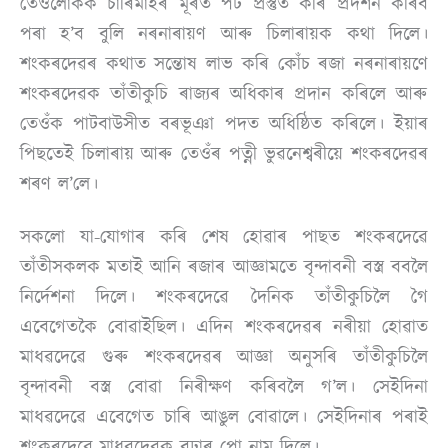
তেওঁলোকক চাৰিমাহৰ মূৰত পট প্ৰস্তুত কৰি প্ৰদৰ্শন কৰিব
পৰা হ’ব বুলি নৰনাৰায়ণ আৰু চিলাৰায়ক কথা দিলে।
শংকৰদেৱৰ কথাত সন্তোষ লাভ কৰি কোঁচ ৰজা নৰনাৰায়ণে
শংকৰদেৱক তাঁতীকুচি ৰাজ্যৰ অধিকাৰ প্ৰদান কৰিলে আৰু
তেওঁক পাটবাউসীত বৰভূঞা পদত অধিষ্ঠিত কৰিলে। ইয়াৰ
পিছতেই চিলাৰায় আৰু তেওঁৰ পত্নী ভুৱনেশ্বৰীয়ে শংকৰদেৱৰ
শৰণ ল’লে।
সকলো যা-যোগাৰ কৰি শেষ হোৱাৰ পাছত শংকৰদেৱে
তাঁতীসকলক মতাই আনি ৰজাৰ আজ্ঞামতে বৃন্দাবনী বস্ত্ৰ ববলৈ
নিৰ্দেশনা দিলে। শংকৰদেৱে দৈনিক তাঁতীকুচিলৈ গৈ
এবেগেতকৈ বোৱাইছিল। এদিন শংকৰদেৱৰ নৰীয়া হোৱাত
মাধৱদেৱে গুৰু শংকৰদেৱৰ আজ্ঞা অনুসৰি তাঁতীকুচিলৈ
বৃন্দাবনী বস্ত্ৰ বোৱা নিৰীক্ষণ কৰিবলৈ গ’ল। সেইদিনা
মাধৱদেৱে এবেগেত চাৰি আঙুল বোৱালে। সেইদিনাৰ পৰাই
শংকৰদেৱে মাধৱদেৱক বঢ়াৰ পো নাম দিলে।