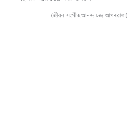
(জীৱন সংগীত,আনন্দ চন্দ্ৰ আগৰৱালা)