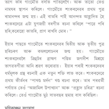
ত্যাগ কৰি গাংমৌত বসতি পাতিলেগৈ। আৰু তাতো তেওঁ
নামঘৰ স্থাপন কৰিলে। গাংমৌতে শংকৰদেৱৰ প্ৰথম পুত্ৰ
ৰামানন্দৰ জন্ম হয়। এই বাতৰি পাই আনন্দত আহ্লাদিত হৈ
শংকৰদেৱে এটা যুগজয়ী বৰগীত ৰচনা কৰিলে “পাৱে পৰি
হৰি,কৰোহো কাতৰি, প্ৰাণ ৰাখবি মোৰ। ”
ইয়াৰ পাছতে গাংমৌতে শংকৰদেৱৰ দ্বিতীয় আৰু তৃতীয় পুত্ৰ
হৰিচৰণ আৰু কমললোচনৰ জন্ম হয়। গাংমৌতে
শংকৰদেৱলৈ ত্ৰিহুটৰ ব্ৰাহ্মণ পণ্ডিত জগদীশ মিশ্রয়ে
ভাগৱতগীতা আনি শ্ৰৱণ কৰোৱায়। ইয়াৰ পৰাই শংকৰদেৱৰ
ধৰ্মমূলক গ্ৰন্থ ৰচনাই এক নতুন শক্তি লাভ কৰে। শংকৰদেৱে
প্ৰথম কীৰ্তনৰ “পাখণ্ড মৰ্দন” খণ্ড ৰচনা কৰে। তাৰ পৰৱৰ্তী
পৰ্যায়ত তেওঁ “অজামিল উপাখ্যান” আৰু “প্ৰহ্লাদ চৰিত্ৰ” ৰচনা
কৰিলে। তেওঁ গাংমৌত মুঠ সাতবছৰ ছমাহ বাস কৰিছিল।
মণিকাঞ্চন সংযোগ