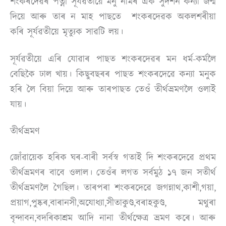
শংকৰদেৱৰ পত্নী সূৰ্যৱতীয়ে মনু নামৰ এক সুদৰ্শন কন্যা জন্ম
দিয়ে আৰু তাৰ ন মাহ পাছতে শংকৰদেৱক অকলশৰীয়া
কৰি সূৰ্যৱতীয়ে মৃত্যুক সাৱটি লয়।
সূৰ্যৱতীয়ে এৰি যোৱাৰ পাছত শংকৰদেৱৰ মন ধৰ্ম-কৰ্মলৈ
বেছিকৈ ঢাল খায়। কিছুবছৰৰ পাছত শংকৰদেৱে কন্যা মনুক
হৰি লৈ বিয়া দিয়ে আৰু তাৰপাছত তেওঁ তীৰ্থভ্ৰমণলৈ ওলাই
যায়।
তীৰ্থভ্ৰমণ
জোঁৱায়েক হৰিক ঘৰ-বাৰী সৰ্বস্ব গতাই দি শংকৰদেৱে প্ৰথম
তীৰ্থভ্ৰমণৰ বাবে ওলাল। তেওঁৰ লগত সৰ্বমুঠ ১৭ জন সতীৰ্থ
তীৰ্থভ্ৰমণলৈ গৈছিল। তাৰপৰা শংকৰদেৱে জগন্নাথ,কাশী,গয়া,
প্ৰয়াগ,পুষ্কৰ,বাৰানসী,অযোধ্যা,সীতাকুণ্ড,বৰাহকুণ্ড, মথুৰা
বৃন্দাবন,বদৰিকাশ্ৰম আদি নানা তীৰ্থক্ষেত্ৰ ভ্ৰমণ কৰে। আৰু