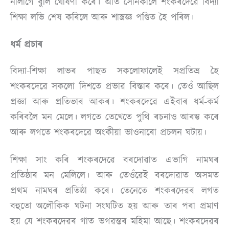
নালাগে বুলি ঘোষণা কৰে। অতি সোনকালে শংকৰদেৱে বিদ্যা
শিক্ষা লভি শেষ কৰিলে আৰু শাস্ত্ৰজ্ঞ পণ্ডিত হৈ পৰিল।
ধৰ্ম প্ৰচাৰ
বিদ্যা-শিক্ষা লাভৰ পাছত সকলোফালেই সপ্ৰতিভ্ৰ হৈ
শংকৰদেৱে সকলো দিশতে প্ৰভাৱ বিস্তাৰ কৰে। তেওঁ আছিল
প্ৰজ্ঞা আৰু প্ৰতিভাৰ আকৰ। শংকৰদেৱে এইবাৰ ধৰ্ম-কৰ্ম
কৰিবলৈ মন মেলে। লগতে তেখেতে পুথি ৰচনাও আৰম্ভ কৰে
আৰু লগতে শংকৰদেৱে অংকীয়া ভাওনাৰো প্ৰচলন ঘটায়।
শিক্ষা সাং কৰি শংকৰদেৱে বৰদোৱাত এভাগি নামঘৰ
প্ৰতিষ্ঠাৰ মন মেলিলে। আৰু তেওঁৱেই বৰদোৱাত অসমত
প্ৰথম নামঘৰ প্ৰতিষ্ঠা কৰে। তেনেতে শংকৰদেৱৰ লগত
বহুতো অলৌকিক ঘটনা সংঘটিত হয় আৰু তাৰ পৰা প্ৰমাণ
হয় যে শংকৰদেৱৰ গাত ভগৱন্তৰ মহিমা আছে। শংকৰদেৱৰ