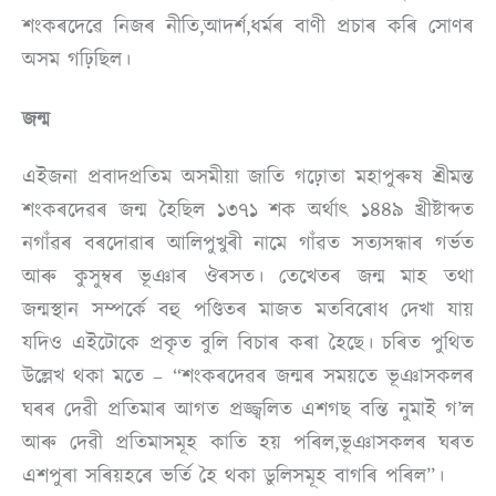
শংকৰদেৱে নিজৰ নীতি,আদৰ্শ,ধৰ্মৰ বাণী প্ৰচাৰ কৰি সোণৰ
অসম গঢ়িছিল।
জন্ম
এইজনা প্ৰবাদপ্ৰতিম অসমীয়া জাতি গঢ়োতা মহাপুৰুষ শ্ৰীমন্ত
শংকৰদেৱৰ জন্ম হৈছিল ১৩৭১ শক অৰ্থাৎ ১৪৪৯ খ্ৰীষ্টাব্দত
নগাঁৱৰ বৰদোৱাৰ আলিপুখুৰী নামে গাঁৱত সত্যসন্ধাৰ গৰ্ভত
আৰু কুসুম্বৰ ভূঞাৰ ঔৰসত। তেখেতৰ জন্ম মাহ তথা
জন্মস্থান সম্পৰ্কে বহু পণ্ডিতৰ মাজত মতবিৰোধ দেখা যায়
যদিও এইটোকে প্ৰকৃত বুলি বিচাৰ কৰা হৈছে। চৰিত পুথিত
উল্লেখ থকা মতে – “শংকৰদেৱৰ জন্মৰ সময়তে ভূঞাসকলৰ
ঘৰৰ দেৱী প্ৰতিমাৰ আগত প্ৰজ্জ্বলিত এশগছ বন্তি নুমাই গ’ল
আৰু দেৱী প্ৰতিমাসমূহ কাতি হয় পৰিল,ভূঞাসকলৰ ঘৰত
এশপুৰা সৰিয়হৰে ভৰ্তি হৈ থকা ডুলিসমূহ বাগৰি পৰিল”।