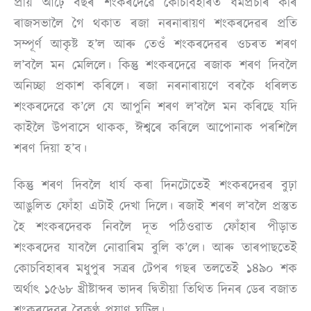
প্ৰায় আঢ়ৈ বছৰ শংকৰদেৱে কোচবিহাৰত ধৰ্মপ্ৰচাৰ কৰি
ৰাজসভালৈ গৈ থকাত ৰজা নৰনাৰায়ণ শংকৰদেৱৰ প্ৰতি
সম্পূৰ্ণ আকৃষ্ট হ’ল আৰু তেওঁ শংকৰদেৱৰ ওচৰত শৰণ
ল’বলৈ মন মেলিলে। কিন্তু শংকৰদেৱে ৰজাক শৰণ দিবলৈ
অনিচ্ছা প্ৰকাশ কৰিলে। ৰজা নৰনাৰায়ণে বৰকৈ ধৰিলত
শংকৰদেৱে ক’লে যে আপুনি শৰণ ল’বলৈ মন কৰিছে যদি
কাইলৈ উপবাসে থাকক, ঈশ্বৰে কৰিলে আপোনাক পৰশিলৈ
শৰণ দিয়া হ’ব।
কিন্তু শৰণ দিবলৈ ধার্য কৰা দিনটোতেই শংকৰদেৱৰ বুঢ়া
আঙুলিত ফোঁহা এটাই দেখা দিলে। ৰজাই শৰণ ল’বলৈ প্ৰস্তুত
হৈ শংকৰদেৱক নিবলৈ দূত পঠিওৱাত ফোঁহাৰ পীড়াত
শংকৰদেৱ যাবলৈ নোৱাৰিম বুলি ক’লে। আৰু তাৰপাছতেই
কোচবিহাৰৰ মধুপুৰ সত্ৰৰ টেপৰ গছৰ তলতেই ১৪৯০ শক
অৰ্থাৎ ১৫৬৮ খ্ৰীষ্টাব্দৰ ভাদৰ দ্বিতীয়া তিথিত দিনৰ ডেৰ বজাত
শংকৰদেৱৰ বৈকুণ্ঠ প্ৰয়াণ ঘটিল।