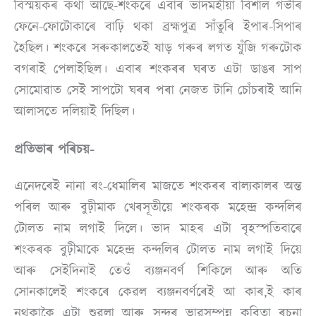
বিস্ময়কৰ কথা আছে-শংকৰে এবাৰ ভাদমহীয়া বিশাল গভীৰ
ফেনে-ফোটোকাৰে বাঢ়ি থকা ব্ৰহ্মপুত্ৰ সাঁতুৰি ইপাৰ-সিপাৰ
হৈছিল। শংকৰে সৰুকালতেই ষাড় গৰুৰ লগত যুঁজি গৰুটোক
বগৰাই পেলাইছিল। এবাৰ শংকৰৰ ঘৰত এটা ডাঙৰ সাপ
সোমোৱাত সেই সাপটো ঘৰৰ পৰা নেজত টানি চোঁচৰাই আনি
আলাসতে দলিয়াই দিছিল।
প্ৰতিভাৰ পৰিচয়-
এনেদৰেই নানা ৰং-ধেমালিৰ মাজতে শংকৰৰ বাল্যকালৰ অন্ত
পৰিল আৰু বুঢ়ীমাক খেৰসূতীয়ে শংকৰক মহেন্দ্ৰ কন্দলিৰ
টোলত নাম লগাই দিলে। ভাদ মাহৰ এটা বৃহস্পতিবাৰে
শংকৰক বুঢ়ীমাকে মহেন্দ্ৰ কন্দলিৰ টোলত নাম লগাই দিয়ে
আৰু সেইদিনাই তেওঁ ব্যঞ্জনবৰ্ণ শিকিলে আৰু অতি
সোনকালেই শংকৰে কেৱল ব্যঞ্জনবৰ্ণৰেই আ কাৰ,ই কাৰ
নথকাকৈ এটা শুৱলা আৰু সুন্দৰ ভাৱসম্পন্ন কবিতা ৰচনা