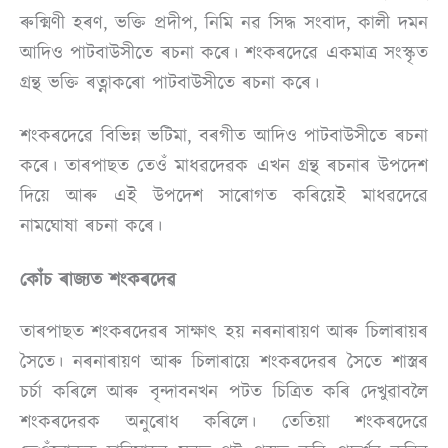
ৰুক্মিণী হৰণ, ভক্তি প্ৰদীপ, নিমি নৱ সিদ্ধ সংবাদ, কালী দমন
আদিও পাটবাউসীতে ৰচনা কৰে। শংকৰদেৱে একমাত্ৰ সংস্কৃত
গ্ৰন্থ ভক্তি ৰত্নাকৰো পাটবাউসীতে ৰচনা কৰে।
শংকৰদেৱে বিভিন্ন ভটিমা, বৰগীত আদিও পাটবাউসীতে ৰচনা
কৰে। তাৰপাছত তেওঁ মাধৱদেৱক এখন গ্ৰন্থ ৰচনাৰ উপদেশ
দিয়ে আৰু এই উপদেশ সাৰোগত কৰিয়েই মাধৱদেৱে
নামঘোষা ৰচনা কৰে।
কোঁচ ৰাজ্যত শংকৰদেৱ
তাৰপাছত শংকৰদেৱৰ সাক্ষাৎ হয় নৰনাৰায়ণ আৰু চিলাৰায়ৰ
সৈতে। নৰনাৰায়ণ আৰু চিলাৰায়ে শংকৰদেৱৰ সৈতে শাস্ত্ৰৰ
চৰ্চা কৰিলে আৰু বৃন্দাবনখন পটত চিত্ৰিত কৰি দেখুৱাবলৈ
শংকৰদেৱক অনুৰোধ কৰিলে। তেতিয়া শংকৰদেৱে