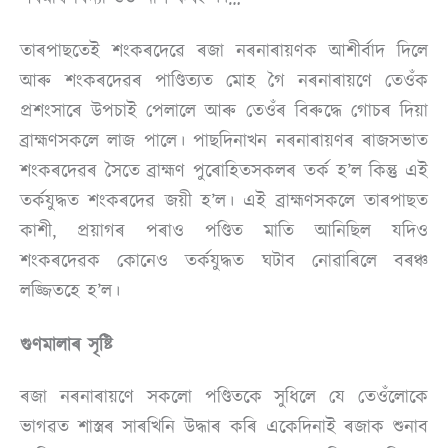
তাৰপাছতেই শংকৰদেৱে ৰজা নৰনাৰায়ণক আশীৰ্বাদ দিলে
আৰু শংকৰদেৱৰ পাণ্ডিত্যত মোহ গৈ নৰনাৰায়ণে তেওঁক
প্ৰশংসাৰে উপচাই পেলালে আৰু তেওঁৰ বিৰুদ্ধে গোচৰ দিয়া
ব্ৰাহ্মণসকলে লাজ পালে। পাছদিনাখন নৰনাৰায়ণৰ ৰাজসভাত
শংকৰদেৱৰ সৈতে ব্ৰাহ্মণ পুৰোহিতসকলৰ তৰ্ক হ’ল কিন্তু এই
তৰ্কযুদ্ধত শংকৰদেৱ জয়ী হ’ল। এই ব্ৰাহ্মণসকলে তাৰপাছত
কাশী, প্ৰয়াগৰ পৰাও পণ্ডিত মাতি আনিছিল যদিও
শংকৰদেৱক কোনেও তৰ্কযুদ্ধত ঘটাব নোৱাৰিলে বৰঞ্চ
লজ্জিতহে হ’ল।
গুণমালাৰ সৃষ্টি
ৰজা নৰনাৰায়ণে সকলো পণ্ডিতকে সুধিলে যে তেওঁলোকে
ভাগৱত শাস্ত্ৰৰ সাৰখিনি উদ্ধাৰ কৰি একেদিনাই ৰজাক শুনাব