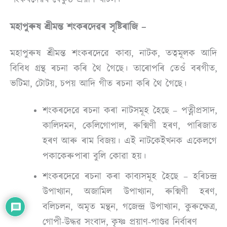
মহাপুৰুষ শ্ৰীমন্ত শংকৰদেৱৰ সৃষ্টিৰাজি –
মহাপুৰুষ শ্ৰীমন্ত শংকৰদেৱে কাব্য, নাটক, তত্বমূলক আদি
বিবিধ গ্ৰন্থ ৰচনা কৰি থৈ গৈছে। তাৰোপৰি তেওঁ বৰগীত,
ভটিমা, টোটয়, চপয় আদি গীত ৰচনা কৰি থৈ গৈছে।
শংকৰদেৱে ৰচনা কৰা নাটসমূহ হৈছে – পত্নীপ্ৰসাদ,
কালিদমন, কেলিগোপাল, ৰুক্মিণী হৰণ, পাৰিজাত
হৰণ আৰু ৰাম বিজয়। এই নাটকেইখনক একেলগে
পকাকেৰুপাৰা বুলি কোৱা হয়।
শংকৰদেৱে ৰচনা কৰা কাব্যসমূহ হৈছে – হৰিচন্দ্ৰ
উপাখ্যান, অজামিল উপাখ্যান, ৰুক্মিণী হৰণ,
বলিচলন, অমৃত মন্থন, গজেন্দ্ৰ উপাখ্যান, কুৰুক্ষেত্ৰ,
গোপী-উদ্ধৱ সংবাদ, কৃষ্ণ প্ৰয়াণ-পাণ্ডৱ নিৰ্বাৰণ