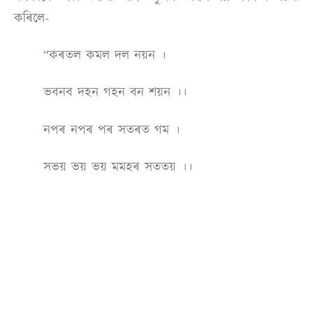
কৰিলে-
“কৰতল কমল দল নয়ন ।
ভবনব দহন গহন বন শয়ন ।।
নপৰ নপৰ পৰ সতৰত গম ।
সভয় ভয় ভয় মমহৰ সততয় ।।