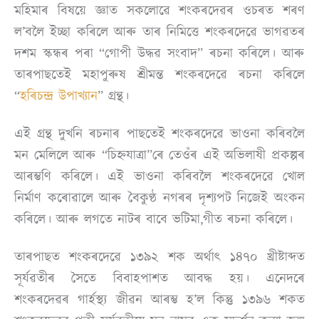
মহিমাৰ বিষয়ে জ্ঞাত সকলোৱে শংকৰদেৱৰ ওচৰত শৰণ
ল’বলৈ ইচ্ছা কৰিলে আৰু তাৰ নিমিত্তে শংকৰদেৱে ভাগৱতৰ
দশম স্কন্ধৰ পৰা “গোপী উদ্ধৱ সংবাদ” ৰচনা কৰিলে। আৰু
তাৰপাছতেই মহাপুৰুষ শ্ৰীমন্ত শংকৰদেৱে ৰচনা কৰিলে
“
হৰিচন্দ্ৰ উপাখ্যান
” গ্ৰন্থ।
এই গ্ৰন্থ দুখনি ৰচনাৰ পাছতেই শংকৰদেৱে ভাওনা কৰিবলৈ
মন মেলিলে আৰু “চিহ্নযাত্ৰা”ৰে তেওঁৰ এই অভিলাষী প্ৰকল্পৰ
আৰম্ভণি কৰিলে। এই ভাওনা কৰিবলৈ শংকৰদেৱে খোল
নিৰ্মাণ কৰোৱালে আৰু বৈকুণ্ঠ নগৰৰ দৃশ্যপট নিজেই অংকন
কৰিলে। আৰু লগতে নাটৰ বাবে ভটিমা,গীত ৰচনা কৰিলে।
তাৰপাছত শংকৰদেৱে ১৩৯২ শক অৰ্থাৎ ১৪৭০ খ্ৰীষ্টাব্দত
সূৰ্যৱতীৰ সৈতে বিবাহপাশত আবদ্ধ হয়। এনেদৰে
শংকৰদেৱৰ গাৰ্হস্থ্য জীৱন আৰম্ভ হ’ল কিন্তু ১৩৯৬ শকত