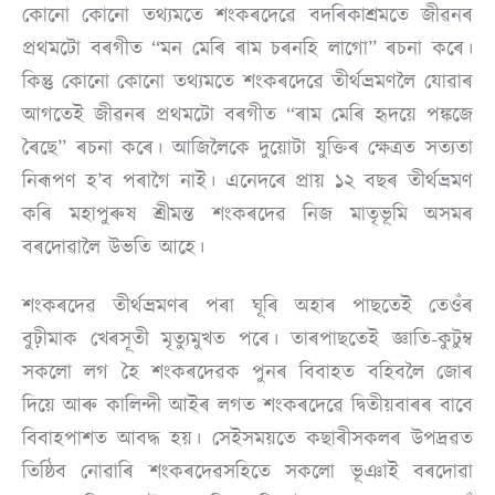
কোনো কোনো তথ্যমতে শংকৰদেৱে বদৰিকাশ্ৰমতে জীৱনৰ
প্ৰথমটো বৰগীত “মন মেৰি ৰাম চৰনহি লাগো” ৰচনা কৰে।
কিন্তু কোনো কোনো তথ্যমতে শংকৰদেৱে তীৰ্থভ্ৰমণলৈ যোৱাৰ
আগতেই জীৱনৰ প্ৰথমটো বৰগীত “ৰাম মেৰি হৃদয়ে পঙ্কজে
ৰৈছে” ৰচনা কৰে। আজিলৈকে দুয়োটা যুক্তিৰ ক্ষেত্ৰত সত্যতা
নিৰূপণ হ’ব পৰাগৈ নাই। এনেদৰে প্ৰায় ১২ বছৰ তীৰ্থভ্ৰমণ
কৰি মহাপুৰুষ শ্ৰীমন্ত শংকৰদেৱ নিজ মাতৃভূমি অসমৰ
বৰদোৱালৈ উভতি আহে।
শংকৰদেৱ তীৰ্থভ্ৰমণৰ পৰা ঘূৰি অহাৰ পাছতেই তেওঁৰ
বুঢ়ীমাক খেৰসূতী মৃত্যুমুখত পৰে। তাৰপাছতেই জ্ঞাতি-কুটুম্ব
সকলো লগ হৈ শংকৰদেৱক পুনৰ বিবাহত বহিবলৈ জোৰ
দিয়ে আৰু কালিন্দী আইৰ লগত শংকৰদেৱে দ্বিতীয়বাৰৰ বাবে
বিবাহপাশত আবদ্ধ হয়। সেইসময়তে কছাৰীসকলৰ উপদ্ৰৱত
তিষ্ঠিব নোৱাৰি শংকৰদেৱসহিতে সকলো ভূঞাই বৰদোৱা