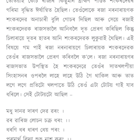
তেতিয়াই কোঁচ ৰাজ্যৰ কিছুমান ব্ৰাহ্মণ পণ্ডিত শংকৰদেৱৰ
গৰিমা বৃদ্ধিত ঈৰ্ষান্বিত হৈছিল। তেওঁলোকে ৰজা নৰনাৰায়ণক
শংকৰদেৱ অনাচাৰী বুলি গোচৰ দিছিল আৰু সেয়ে ৰজাই
শংকৰদেৱক ৰাজসভালৈ আনিবলৈ দূত প্ৰেৰণ কৰিছিল কিন্তু
চিলাৰায়ে দূতৰ হাতৰ আনি শংকৰদেৱক লুকুৱাই থৈছিল। এই
বিষয়ে গম পাই ৰজা নৰনাৰায়ণে চিলাৰায়ক শংকৰদেৱক
তেওঁৰ ৰাজসভালৈ প্ৰেৰণ কৰিবলৈ ক’লে। ৰজা নৰনাৰায়ণৰ
ৰাজসভাত উপস্থিত হৈ শংকৰদেৱে তেওঁৰ সাতখলপীয়া
সিংহাসনৰ ওপৰলৈ লাহে লাহে উঠি গৈ থাকিল আৰু তাত
লগে লগে প্ৰতিটো খলপাতে উঠি তেওঁ এটা টোটয় গাই যাব
ধৰিলে। সেই টোটয়টো আছিল –
মধু দানৱ দাৰণ দেৱ ৱৰং ।
ৱৰ ৱাৰিজ লোচন চক্ৰ ধৰং ।।
ধৰণি ধৰ ধাৰণ ধেয় পৰং ।
পৰমাৰ্থ বিদ্যা শুভ নাশ কৰং ।।…