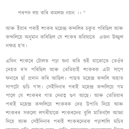
পৰপদ লয় কৰি কমলজ নয়ন ।। “
আৰু ইয়াৰ পৰাই শংকৰ মহেন্দ্ৰ কন্দলিৰ চকুত পৰিছিল আৰু
কন্দলিয়ে অনুমান কৰিছিল যে শংকৰ ভৱিষ্যতে এজন উজ্জ্বল
নক্ষত্ৰ হ’ব।
এদিন শংকৰে টোলত পঢ়া শুনা কৰি শুই থাকোতে তেওঁৰ
দেহত ৰ’দ পৰিছিল আৰু তেতিয়াই শংকৰক এটা সাপে
ফনাৰে ছাঁ প্রদান কৰি আছিল। পাছত মহেন্দ্ৰ কন্দলি অহাত
সাপটো গুচি গ’ল। সেইদিনাৰ পৰাই মহেন্দ্ৰ কন্দলিয়ে গম
পালে যে শংকৰৰ গাত দেৱত্ব গুণ আছে। আৰু তেতিয়াৰ
পৰাই মহেন্দ্ৰ কন্দলিয়ে শংকৰক দেৱ উপাধি দিয়ে আৰু
শংকৰৰ সকলো লগৰীয়াকে শংকৰদেৱ বুলি মাতিবলৈ আজ্ঞা
দিয়ে আৰু সেইদিনাৰ পৰাই শংকৰদেৱক পঢ়াশালি মচিব