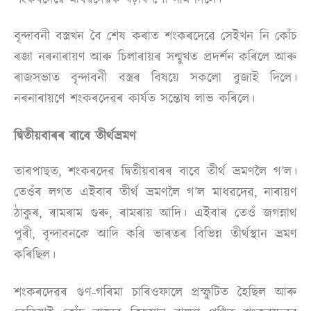
বৃন্দাবনী বস্ত্ৰখন বৈ শেষ কৰাত শংকৰদেৱে সেইখন নি কোঁচ
ৰজা নৰনাৰায়ণ আৰু চিলাৰায়ৰ সন্মুখত প্ৰদৰ্শন কৰিলে আৰু
ৰাজসভাত বৃন্দাবনী বস্ত্ৰৰ বিষয়ে সকলো বুজাই দিলে।
নৰনাৰায়ণে শংকৰদেৱৰ কাৰ্যত সন্তোষ লাভ কৰিলে।
দ্বিতীয়বাৰৰ বাবে তীৰ্থভ্ৰমণ
তাৰপাছত, শংকৰদেৱ দ্বিতীয়বাৰৰ বাবে তীৰ্থ ভ্ৰমণলৈ গ’ল।
তেওঁৰ লগত এইবাৰ তীৰ্থ ভ্ৰমণলৈ গ’ল মাধৱদেৱ, নাৰায়ণ
ঠাকুৰ, ৰামৰাম গুৰু, ৰামৰায় আদি। এইবাৰ তেওঁ জগন্নাথ
পুৰী, বৃন্দাবনকে আদি কৰি ভাৰতৰ বিভিন্ন তীৰ্থস্থান ভ্ৰমণ
কৰিছিল।
শংকৰদেৱৰ গুণ-গৰিমা চাৰিওফালে প্ৰস্ফুটিত হৈছিল আৰু