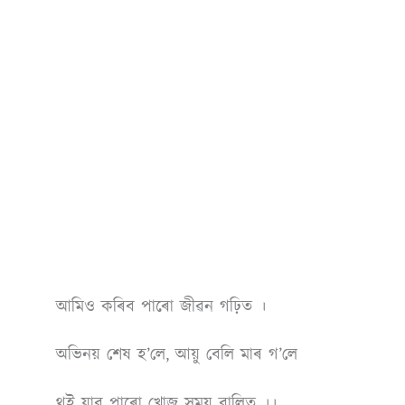
আমিও কৰিব পাৰো জীৱন গঢ়িত ।
অভিনয় শেষ হ’লে, আয়ু বেলি মাৰ গ’লে
থই যাব পাৰো খোজ সময় বালিত ।।