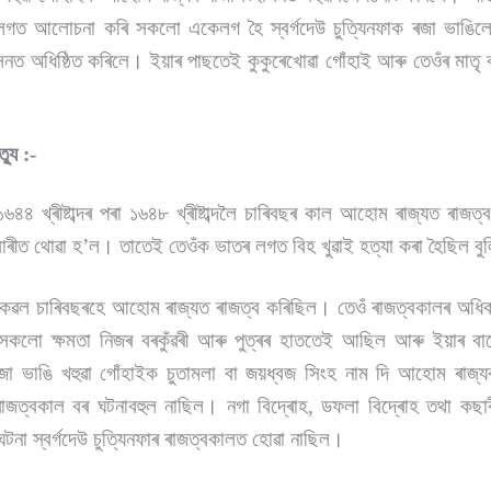
লগত আলোচনা কৰি সকলো একেলগ হৈ স্বৰ্গদেউ চুত্যিনফাক ৰজা ভাঙিলে
ত অধিষ্ঠিত কৰিলে। ইয়াৰ পাছতেই কুকুৰেখোৱা গোঁহাই আৰু তেওঁৰ মাতৃ ব
ত্যু :-
 ১৬৪৪ খ্ৰীষ্টাব্দৰ পৰা ১৬৪৮ খ্ৰীষ্টাব্দলৈ চাৰিবছৰ কাল আহোম ৰাজ্যত ৰা
বাৰীত থোৱা হ’ল। তাতেই তেওঁক ভাতৰ লগত বিহ খুৱাই হত্যা কৰা হৈছিল বু
াই কেৱল চাৰিবছৰহে আহোম ৰাজ্যত ৰাজত্ব কৰিছিল। তেওঁ ৰাজত্বকালৰ অধি
কলো ক্ষমতা নিজৰ বৰকুঁৱৰী আৰু পুত্ৰৰ হাততেই আছিল আৰু ইয়াৰ বাব
 ৰজা ভাঙি খহুৱা গোঁহাইক চুতামলা বা জয়ধ্বজ সিংহ নাম দি আহোম ৰাজ্
ৰ ৰাজত্বকাল বৰ ঘটনাবহুল নাছিল। নগা বিদ্ৰোহ, ডফলা বিদ্ৰোহ তথা কছা
না স্বৰ্গদেউ চুত্যিনফাৰ ৰাজত্বকালত হোৱা নাছিল।