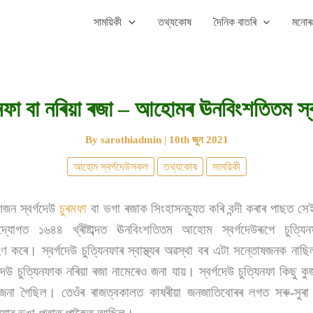
সাময়িকী
তথ্যকোষ
দৈনিক বাতৰি
মনোৰঞ
িনফা বা নৰিয়া ৰজা – আহোমৰ ঊনবিংশতিতম স্ব
By
sarothiadmin
|
10th জুন 2021
আহোম স্বৰ্গদেউসকল
তথ্যকোষ
সাময়িকী
শজন স্বৰ্গদেউ
চুৰমফা
বা ভগা ৰজাক সিংহাসনচ্যুত কৰি বন্দী কৰাৰ পাছত 
্যোগত ১৬৪৪ খ্ৰীষ্টাব্দত ঊনবিংশতিতম আহোম স্বৰ্গদেউৰূপে চুত্
ৰে। স্বৰ্গদেউ চুত্যিনফাৰ স্বাস্থ্যৰ অৱস্থা বৰ এটা সন্তোষজনক নাছিল
দেউ চুত্যিনফাক নৰিয়া ৰজা নামেৰেও জনা যায়। স্বৰ্গদেউ চুত্যিনফা কিছু 
জনা গৈছিল। তেওঁৰ ৰাজত্বকালত কাষৰীয়া জনজাতিবোৰৰ লগত সৰু-সুৰা সং