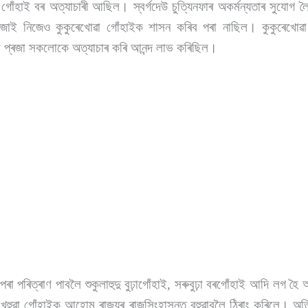
গোঁহাই বৰ অত্যাচাৰী আছিল। স্বৰ্গদেউ চুত্যিনফাৰ অকৰ্মন্যতাৰ সুযোগ লৈ 
াই নিজেও কুকুৰেখোৱা গোঁহাইক শাসন কৰিব পৰা নাছিল। কুকুৰেখোৱা গ
ৰণ প্ৰজা সকলোকে অত্যাচাৰ কৰি আনন্দ লাভ কৰিছিল।
পৰা পৰিত্ৰাণ পাবলৈ শুকুলাহুদু বুঢ়াগোঁহাই, সৰুবুঢ়া বৰগোঁহাই আদি লগ হৈ
ি খহুৱা গোঁহাইক আহোম ৰাজ্যৰ ৰাজসিংহাসনত বহুৱাবলৈ ঠিৰাং কৰিলে। অতি