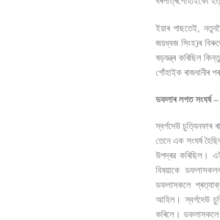
বৰপাত্ৰগোঁহাইকো হত্
ইয়াৰ পাছতেই, নতুনকৈ
জয়ধ্বজ সিংহ)ৰ বিৰুদ
ষড়যন্ত্ৰ কৰিছিল কিন্
গোঁহাইক ৰাজধানীৰ প
ডফলাৰ লগত সংঘৰ্ষ –
স্বৰ্গদেউ চুত্যিনফা
তেনে এক সংঘৰ্ষ হৈছি
উপদ্ৰৱ কৰিছিল। এই 
বিষয়াকে ডফলাসকলক
ডফলাসকলে প্ৰত্যা
আহিল। স্বৰ্গদেউ চুত
কৰিলে। ডফলাসকলে ম