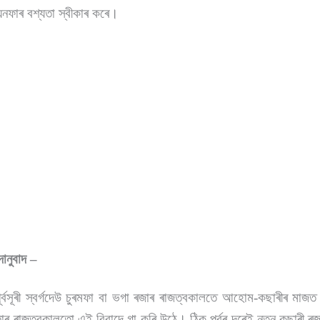
যিনফাৰ বশ্যতা স্বীকাৰ কৰে।
ানুবাদ –
ৰ পূৰ্বসূৰী স্বৰ্গদেউ চুৰমফা বা ভগা ৰজাৰ ৰাজত্বকালতে আহোম-কছাৰীৰ মা
িনফাৰ ৰাজত্বকালতো এই বিবাদে গা কৰি উঠে। ঠিক পূৰ্বৰ দৰেই নতুন কছাৰী ৰজা