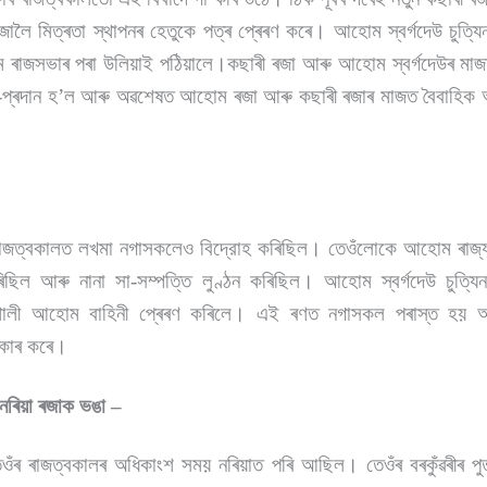
লৈ মিত্ৰতা স্থাপনৰ হেতুকে পত্ৰ প্ৰেৰণ কৰে। আহোম স্বৰ্গদেউ চুত্
 ৰাজসভাৰ পৰা উলিয়াই পঠিয়ালে।
কছাৰী ৰজা আৰু আহোম স্বৰ্গদেউৰ মাজ
ন-প্ৰদান হ’ল আৰু অৱশেষত আহোম ৰজা আৰু কছাৰী ৰজাৰ মাজত বৈবাহিক 
াৰ ৰাজত্বকালত লখমা নগাসকলেও বিদ্রোহ কৰিছিল। তেওঁলোকে আহোম ৰাজ
ৰিছিল আৰু নানা সা-সম্পত্তি লুণ্ঠন কৰিছিল। আহোম স্বৰ্গদেউ চুত্
শালী আহোম বাহিনী প্ৰেৰণ কৰিলে। এই ৰণত নগাসকল পৰাস্ত হয় আ
বীকাৰ কৰে।
া নৰিয়া ৰজাক ভঙা –
 তেওঁৰ ৰাজত্বকালৰ অধিকাংশ সময় নৰিয়াত পৰি আছিল। তেওঁৰ বৰকুঁৱৰীৰ প