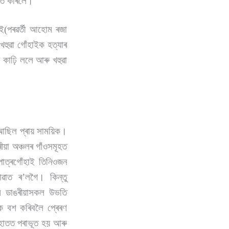
ক্ত কৰিলে।
হাই(পৰৱৰ্তী আহোম ৰজা
খহুৱা গোঁহাইক হত্যাৰ
বী কাঢ়ি ললে আৰু খহুৱা
া আছিল প্ৰায় সাময়িক।
ীয়া অঞ্চলৰ গাঁওসমূহত
পাত্ৰগোঁহাই তিনিওজন
ৱাত ৰ’লগৈ। কিন্তু
ম ডাঙৰীয়াসকল উভতি
লাক বশ কৰিবলৈ প্ৰেৰণ
হাতত পৰাভূত হয় আৰু