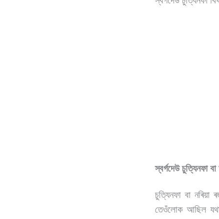
স্বৰ্গদেউ চুত্যিনফা
স্বৰ্গদেউ চুত্যিনফা 
চুত্যিনফা বা নৰিয়া
তেওঁলোক আছিল যথাক