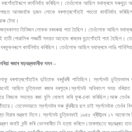
ৰগোঁহাইৰূপে কাৰ্যনিৰ্বাহ কৰিছিল। তেওঁলোক আছিল যথাক্ৰমে সৰুবুঢ়া 
পাছত আনজনকৈ দুজন লোকে বৰপাত্ৰগোঁহাই পদতো কাৰ্যনিৰ্বাহ কৰি
 আৰু টেমা।
াৰ ৰাজত্বকালত তিনিজন লোকক বৰবৰুৱা পতা হৈছিল। তেওঁলোক আছিল যথাক্ৰ
এই হাতী পোৱালিক পৰৱৰ্তী সময়ত আহোম ৰাজ্যৰ বুঢ়াগোঁহাই পতা হৈছিল। তে
ৰফুকনৰূপে কাৰ্যনিৰ্বাহ কৰিছিল। তেওঁলোক আছিল যথাক্ৰমে লাঙি পানিসি
া নৰিয়া ৰজাৰ ষড়যন্ত্ৰকাৰীক দমন –
ই লাকু বৰপাত্ৰগোঁহাইৰ দুহিতাক বৰকুঁৱৰী পাতিছিল। স্বৰ্গদেউ চুত্যিনফাৰ 
নেই আছিল চুত্যিনফা ৰজাৰ বৰপুত্ৰ।স্বৰ্গদেউ অধিকাংশ সময় নৰিয়াত 
হায়ে নিজকে সদম্ভে ৰজা বুলি ঘোষণা কৰি ফুৰা-চকা কৰিছিল।আৰু তেওঁৰ
ঁহায়ে। তেনেসময়তে স্বৰ্গদেউৰ সৰু কুঁৱৰীয়ে ছল চাই স্বৰ্গদেউক তেওঁৰ বিৰুদ
ি দিয়াৰ মন্ত্ৰণা দিলে। স্বৰ্গদেউ চুত্যিনফাই ১৬৪৫ খ্ৰীষ্টাব্দৰ ১৭ আঘোণৰ 
ত্ৰণ জনাই বন্দী কৰি ভোগবাৰীত নি হত্যা কৰিলে।তাৰপাছতে ষড়যন্ত্ৰত হাত