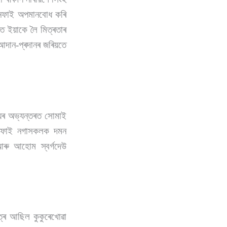
যিনফাই অপমানবোধ কৰি
ত ইয়াকে লৈ মিত্ৰতাৰ
আদান-প্ৰদানৰ জৰিয়তে
্যৰ অভ্যন্তৰত সোমাই
যিনফাই নগাসকলক দমন
ৰু আহোম স্বৰ্গদেউ
ুত্ৰ আছিল কুকুৰেখোৱা