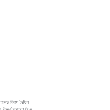
জত মাজত বিবাদ হৈছিল।
 বীৰদৰ্প নাৰায়ণে সিংহ