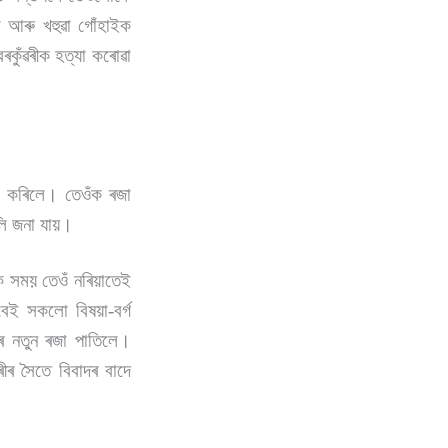
 আৰু খহুৱা গোঁহাইক
ৰকুঁৱৰীক হত্যা কৰোৱা
জত্ব কৰিলে। তেওঁক ৰজা
লি জনা যায়।
ক সময় তেওঁ নৰিয়াতেই
েই সকলো বিষয়া-বৰ্গ
যৰ নতুন ৰজা পাতিলে।
ৰীৰ সৈতে বিবাদৰ বাদে