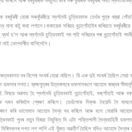
যা কৰিলে আৰু বৰকুঁৱৰীক পদচ্যুত কৰি সৰু কুঁৱৰীক বৰকুঁৱৰী পদত স্থলাভিষি
 বৰকুঁৱৰী হোৱা সৰুকুঁৱৰীয়ে স্বৰ্গদেউ চুত্যিনফাক তেওঁৰ পুত্ৰ খহুৱা গোঁ
্ধে নানা কটু কথা লগালে।ককায়েক সৰিয়হ বুঢ়াগোঁহাইৰ জৰিয়তে বৰকুঁৱৰীয়ে 
তু ব্যৰ্থ হ’ল আৰু স্বৰ্গদেউ চুত্যিনফাই গম পাই সৰিয়হৰ পৰা বুঢ়াগোঁহাই পদ
ৰা নাই ভোগবাৰীত থাপিলেগৈ।
ৰ ৰাজত্বকালত বৰ বিশেষ সংঘৰ্ষ হোৱা নাছিল। যি এক দুই সংঘৰ্ষ হৈছিল সেয়
ল ডফলাৰ লগত। ব্ৰহ্মপুত্ৰৰ উত্তৰপাৰে ডফলাসকলে আহোম ৰাজ্যৰ সীমামূৰ
বিষয়ে অৱগত হৈ স্বৰ্গদেউ চুত্যিনফাই বুঢ়াগোঁহাই, বৰগোঁহাই আৰু বৰ
 দমন কৰিবলৈ প্ৰেৰণ কৰিলে। তেওঁলোক দিক্ৰং নৈয়েদি গৈ মাঘনো
ক্ৰমণ কৰি ভালেমান আহোম সৈন্য বধ কৰিলে আৰু বলে নোৱাৰি আহো
্যিনফাই পুনৰ নতুন বিষয়া নিযুক্তি দি এটা শক্তিশালী সৈন্যবাহিনী ডফ
িৰিসকলৰ লগত লগ লাগি এই যুঁজত অৱতীৰ্ণ হৈছিল যদিও আহোম সৈন্যৰ 