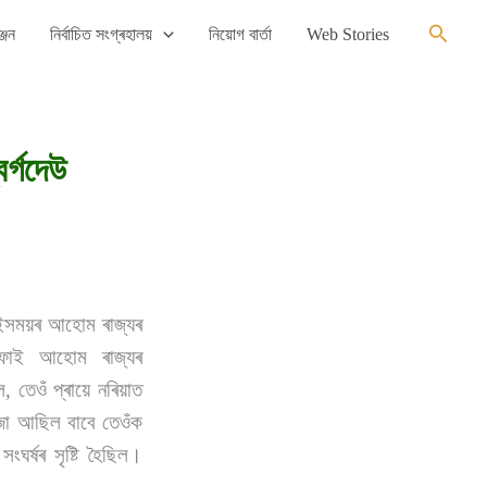
Search
্জন
নিৰ্বাচিত সংগ্ৰহালয়
নিয়োগ বাৰ্তা
Web Stories
ৰ্গদেউ
সেইসময়ৰ আহোম ৰাজ্যৰ
যিনফাই আহোম ৰাজ্যৰ
, তেওঁ প্ৰায়ে নৰিয়াত
কুজা আছিল বাবে তেওঁক
ঘৰ্ষৰ সৃষ্টি হৈছিল।