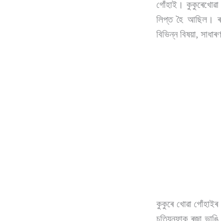
গোঁহাই। কুকুৰেখোৱা 
লিপ্ত হৈ আছিল। ৰজ
বিভিন্ন বিষয়া, সাধা
কুকুৰে খোৱা গোঁহাইৰ 
চুত্যিনফাক ৰজা ভাঙ