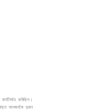
াৰ্যনিৰ্বাহ কৰিছিল।
ৰ পাছত আনজনকৈ দুজন