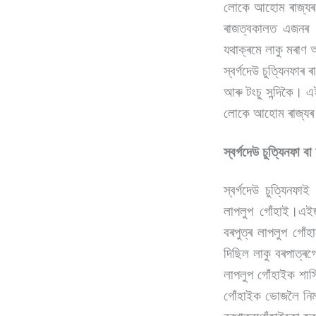
লোকে আহোম ৰাজ্যৰ ব
ৰাজত্বকালত এজনৰ 
যথাক্ৰমে লাকু মৰাণ
স্বৰ্গদেউ চুত্যিনফ
আৰু টংচু সন্দিকৈ। 
লোকে আহোম ৰাজ্যৰ ব
স্বৰ্গদেউ চুত্যিনফা ব
স্বৰ্গদেউ চুত্যিনফা
লাপলুপ গোঁহাই।এইজ
বৰপুত্ৰ লাপলুপ গোঁ
দিছিল লাকু বৰপাত্ৰগো
লাপলুপ গোঁহাইক শাস্ত
গোঁহাইক ভোজলৈ নিমন্