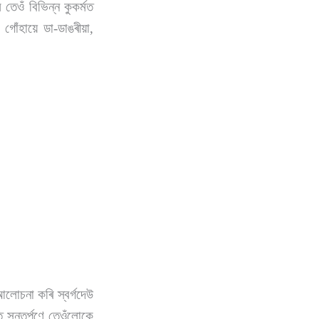
তেওঁ বিভিন্ন কুকৰ্মত
োঁহায়ে ডা-ডাঙৰীয়া,
 আলোচনা কৰি স্বৰ্গদেউ
 সন্তৰ্পণে তেওঁলোকে