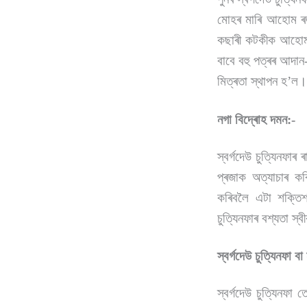
মোহৰ মাৰি আহোম ৰজা
কছাৰী কটকীক আহোম
বাবে বহু পত্ৰৰ আদা
মিত্ৰতা স্থাপন হ’ল।
নগা বিদ্ৰোহ দমন:-
স্বৰ্গদেউ চুত্যিনফ
প্ৰজাক অত্যাচাৰ ক
কৰিবলৈ এটা শক্তি
চুত্যিনফাৰ বশ্যতা স্
স্বৰ্গদেউ চুত্যিনফা ব
স্বৰ্গদেউ চুত্যিনফা