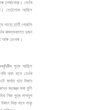
আৰু চপৰাখোৱা। তেওঁৰ
ছিল। তেওঁলোক আছিল
মে লাহো,হাতী পোৱালি
ওঁৰ ৰাজত্বকালত দুজন
য়া আৰু চেংধৰা।
বৰকুঁৱৰীৰ পুত্ৰ আছিল
পৰি থকা বাবে তেওঁৰ
 এই কাৰ্যত হাত উজান
্ধে ষড়যন্ত্ৰ কৰা বুলি
দিনা নিজ পুত্ৰ লাপলুপ
 উজান দিয়া বাবে লাকু