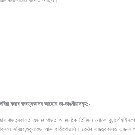
 বিষয়াৰ ভঙা-পতাত পাকৈত আছিল।
বা নৰিয়া ৰজাৰ ৰাজত্বকালৰ আহোম ডা-ডাঙৰীয়াসমূহ:-
 ৰজাৰ ৰাজত্বকালত এজনৰ পাছত আনজনকৈ তিনিজন লোকে বুঢ়াগোঁহাইৰূপে ক
্ৰমে সৰিয়হ,শুকুলাহুদু আৰু হাতীপোৱালি। তেওঁৰ ৰাজত্বকালত এজন