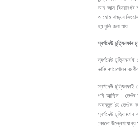
আন আন বিষয়াবৰ্গৰ 
আহোম ৰাজ্যৰ সিংহাসন
হয় বুলি জনা যায়।
স্বৰ্গদেউ চুত্যিনফাৰ মৃ
স্বৰ্গদেউ চুত্যিনফাই
ভাঙি ৰণচেখামৰ ৰমণী
স্বৰ্গদেউ চুত্যিনফ
পৰি আছিল। তেওঁৰ স
অসন্তুষ্ট হৈ তেওঁক
স্বৰ্গদেউ চুত্যিনফা
কোনো উল্লেখযোগ্য ঘট