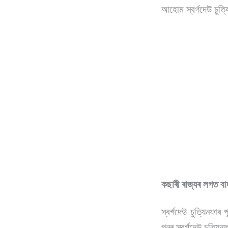
আহোম স্বৰ্গদেউ চুত্
কছাৰী ৰাজ্যৰ লগত বাদ
স্বৰ্গদেউ চুত্যিনফা
পুনৰ স্বৰ্গদেউ চুত্য