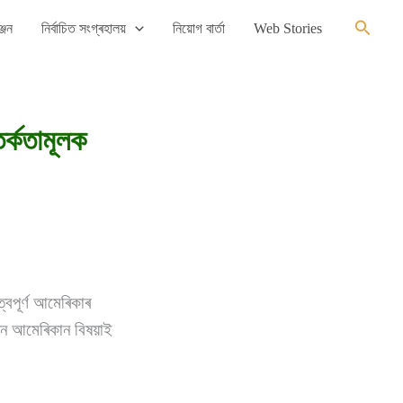
Search
্জন
নিৰ্বাচিত সংগ্ৰহালয়
নিয়োগ বাৰ্তা
Web Stories
ৰ্কতামূলক
্বপূৰ্ণ আমেৰিকাৰ
 এজন আমেৰিকান বিষয়াই