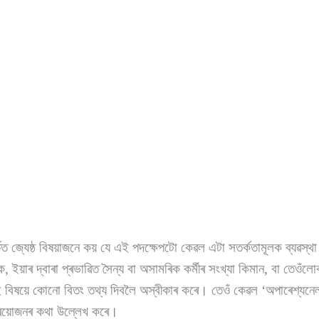
তত জ্যেষ্ঠ বিষয়াজনে কয় যে এই পদক্ষেপটো কেৱল এটা সতৰ্কতামূলক ব্যৱস্থ
ক, ইয়াৰ দ্বাৰা প্ৰভাৱিত সৈন্য বা অসামৰিক কৰ্মীৰ সংখ্যা কিমান, বা তেওঁ
সেই বিষয়ে কোনো বিতং তথ্য দিবলৈ অস্বীকাৰ কৰে। তেওঁ কেৱল ‘অপাৰেশ্যনে
 প্ৰয়োজনৰ কথা উল্লেখ কৰে।