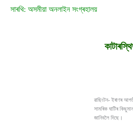
Skip
সাৰথি: অসমীয়া অনলাইন সংগ্ৰহালয়
to
content
কাটাৰস্থ
ৱাছিংটন- ইৰাণৰ আগতী
সামৰিক ঘাটিৰ কিছুমান 
জানিবলৈ দিছে।