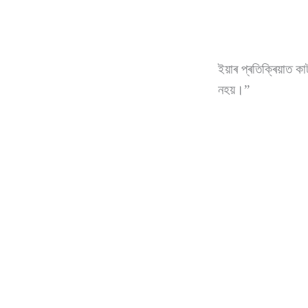
ইয়াৰ প্ৰতিক্ৰিয়াত 
নহয়।”