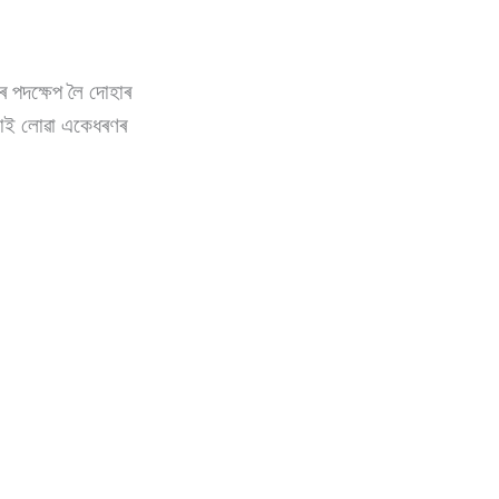
ৰ পদক্ষেপ লৈ দোহাৰ
িকাই লোৱা একেধৰণৰ