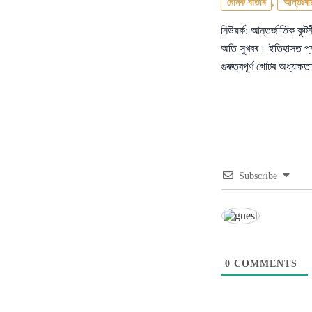
দৈনিক বাতৰি
,
আন্তঃৰাষ্
নিউয়ৰ্ক: আন্তৰ্জাতিক কূ
অতি সুখবৰ। ইতিহাসত প্ৰথ
গুৰুত্বপূৰ্ণ গোটৰ অধ্যক্
Subscribe
0
COMMENTS