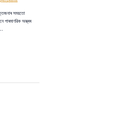
othiadmin
ত্তেজনাৰ সময়তো
ে পাৰমাণৱিক অস্ত্ৰৰ
ো…