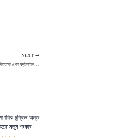
NEXT
বিপজ্জনক পৰিস্থিতিৰ বাবে কিয়েভে ৫খন ফ্ৰন্টলাইন গাঁৱৰ পৰা শিশুসকলক স্থানান্তৰ কৰিবলৈ নিৰ্দেশ দিলে
মাণৱিক চুক্তিৰ অন্ত
ি হৈছে নতুন শংকাৰ