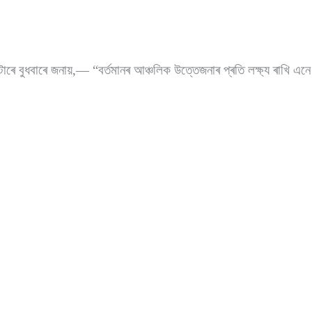
কাটাৰে বুধবাৰে জনায়,— “বৰ্তমানৰ আঞ্চলিক উত্তেজনাৰ প্ৰতি লক্ষ্য ৰাখি এন