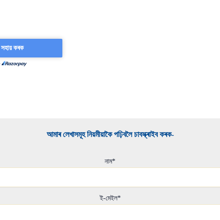
আমাৰ লেখাসমূহ নিয়মীয়াকৈ পঢ়িবলৈ চাবস্ক্ৰাইব কৰক-​
নাম*
ই-মেইল*