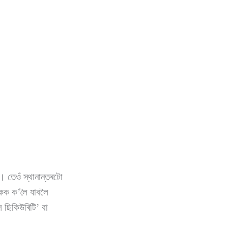
া। তেওঁ স্থানান্তৰটো
লোকক ক’লৈ যাবলৈ
ল ছিকিউৰিটি’ বা