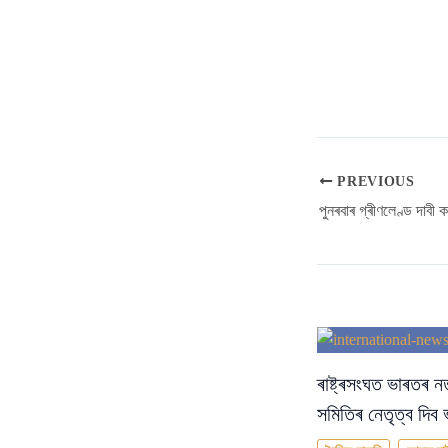
PREVIOUS
ৰাষ্ট্ৰসংঘত ভাৰতৰ ন
সমিতিৰ নেতৃত্ব দিব 