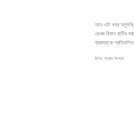
আন এটা খবৰ অনুসৰি,
ওচৰৰ বিমান ঘাটিৰ পৰ
ব্যৱস্থাকে প্ৰতিফলি
ত
উৎস- সংবাদ সংস্থা