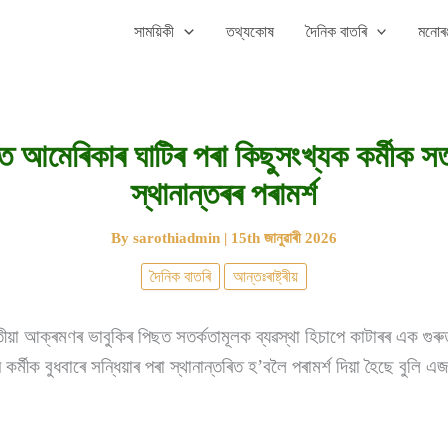
সাময়িকী
তথ্যকোষ
দৈনিক বাতৰি
মনোৰঞ
িত আমেৰিকাৰ ঘাটিৰ পৰা কিছুসংখ্যক কৰ্মীক সত
স্থানান্তৰৰ পৰামৰ্শ
By
sarothiadmin
|
15th জানুৱাৰী 2026
দৈনিক বাতৰি
আন্তঃৰাষ্ট্ৰীয়
য়া আক্ৰমণৰ ভাবুকিৰ পিছত সতৰ্কতামূলক ব্যৱস্থা হিচাপে কাটাৰৰ এক গুৰুত
কৰ্মীক বুধবাৰে সন্ধিয়াৰ পৰা স্থানান্তৰিত হ’বলৈ পৰামৰ্শ দিয়া হৈছে বুলি