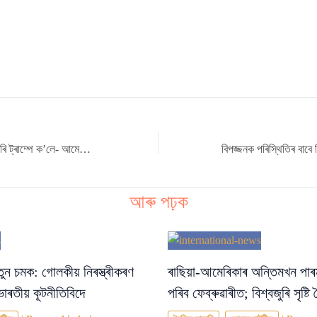
পুনৰবাৰ গ্ৰীণলেণ্ড দাবী কৰি ট্ৰাম্পে ক’লে- আমেৰিকাৰ নিৰাপত্তাৰ বাবে ই অপৰিহাৰ্য
আৰু পঢ়ক
তুন চমক: গোলকীয় নিৰস্ত্ৰীকৰণ
ৰাছিয়া-আমেৰিকাৰ অন্তিমখন পাৰ
ভাৰতীয় কূটনীতিবিদে
পৰিব ফেব্ৰুৱাৰীত; বিশ্বজুৰি সৃষ্ট