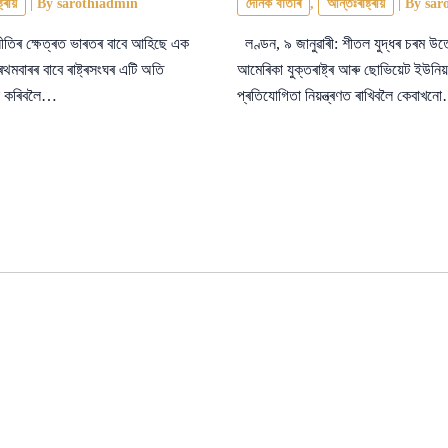
ট্ৰীয়
| By
sarothiadmin
দৈনিক বাতৰি
,
আন্তঃৰাষ্ট্ৰীয়
| By
sar
টনীতিৰ ক্ষেত্ৰত ভাৰতৰ বাবে আহিছে এক
লণ্ডন, ৯ জানুৱাৰী: শীতল যুদ্ধৰ চৰম উ
মবাৰৰ বাবে ৰাষ্ট্ৰসংঘৰ এটি অতি
আমেৰিকা যুক্তৰাষ্ট্ৰ আৰু ছোভিয়েট ইউনিয়ন
ষতা কৰিবলৈ…
প্ৰতিযোগিতা নিয়ন্ত্ৰণত ৰাখিবলৈ কেবাখন