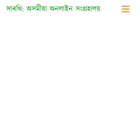
Skip
সাৰথি: অসমীয়া অনলাইন সংগ্ৰহালয়
to
content