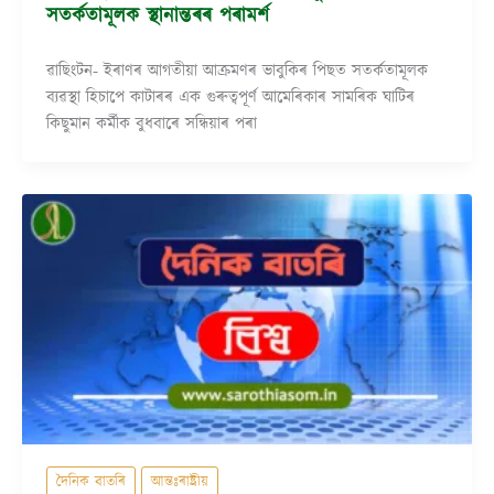
সতৰ্কতামূলক স্থানান্তৰৰ পৰামৰ্শ
ৱাছিংটন- ইৰাণৰ আগতীয়া আক্ৰমণৰ ভাবুকিৰ পিছত সতৰ্কতামূলক
ব্যৱস্থা হিচাপে কাটাৰৰ এক গুৰুত্বপূৰ্ণ আমেৰিকাৰ সামৰিক ঘাটিৰ
কিছুমান কৰ্মীক বুধবাৰে সন্ধিয়াৰ পৰা
দৈনিক বাতৰি
আন্তঃৰাষ্ট্ৰীয়