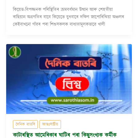
কিয়েভ-বিপজ্জনক পৰিস্থিতিৰ ক্ৰমবৰ্ধমান উত্থান আৰু শেহতীয়া
ৰাছিয়ান অগ্ৰগতিৰ বাবে কিয়েভে বুধবাৰে দক্ষিণ জাপোৰিঝিয়া অঞ্চলৰ
কেইবাখনো গাঁৱৰ পৰা শিশুসকলক বাধ্যতামূলকভাৱে খালী
দৈনিক বাতৰি
আন্তঃৰাষ্ট্ৰীয়
কাটাৰস্থিত আমেৰিকাৰ ঘাটিৰ পৰা কিছুসংখ্যক কৰ্মীক