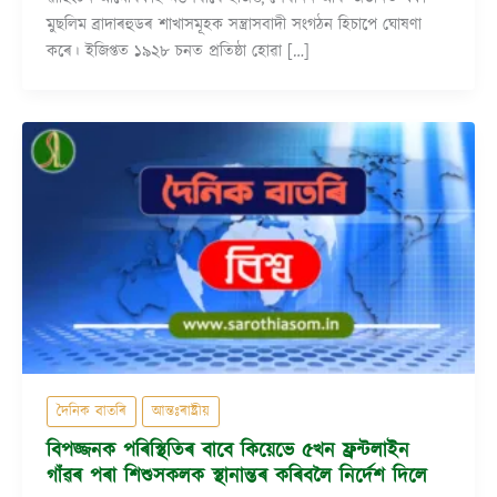
মুছলিম ব্ৰাদাৰহুডৰ শাখাসমূহক সন্ত্ৰাসবাদী সংগঠন হিচাপে ঘোষণা
কৰে। ইজিপ্তত ১৯২৮ চনত প্ৰতিষ্ঠা হোৱা […]
দৈনিক বাতৰি
আন্তঃৰাষ্ট্ৰীয়
বিপজ্জনক পৰিস্থিতিৰ বাবে কিয়েভে ৫খন ফ্ৰন্টলাইন
গাঁৱৰ পৰা শিশুসকলক স্থানান্তৰ কৰিবলৈ নিৰ্দেশ দিলে