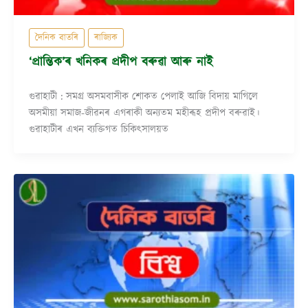
দৈনিক বাতৰি
ৰাজ্যিক
‘প্ৰান্তিক’ৰ খনিকৰ প্ৰদীপ বৰুৱা আৰু নাই
গুৱাহাটী : সমগ্ৰ অসমবাসীক শোকত পেলাই আজি বিদায় মাগিলে
অসমীয়া সমাজ-জীৱনৰ এগৰাকী অন্যতম মহীৰূহ প্ৰদীপ বৰুৱাই।
গুৱাহাটীৰ এখন ব্যক্তিগত চিকিৎসালয়ত