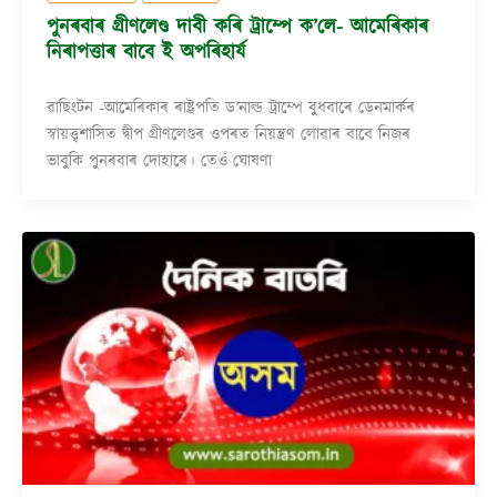
পুনৰবাৰ গ্ৰীণলেণ্ড দাবী কৰি ট্ৰাম্পে ক’লে- আমেৰিকাৰ
নিৰাপত্তাৰ বাবে ই অপৰিহাৰ্য
ৱাছিংটন -আমেৰিকাৰ ৰাষ্ট্ৰপতি ড’নাল্ড ট্ৰাম্পে বুধবাৰে ডেনমার্কৰ
স্বায়ত্ত্বশাসিত দ্বীপ গ্ৰীণলেণ্ডৰ ওপৰত নিয়ন্ত্ৰণ লোৱাৰ বাবে নিজৰ
ভাবুকি পুনৰবাৰ দোহাৰে। তেওঁ ঘোষণা