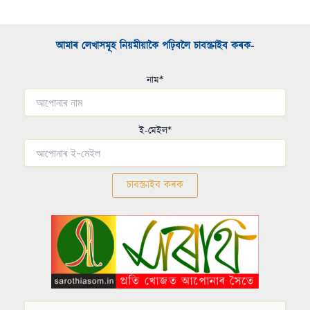
আমাৰ লেখাসমূহ নিয়মীয়াকৈ পঢ়িবলৈ চাবস্ক্ৰাইব কৰক-​
নাম*
ই-মেইল*