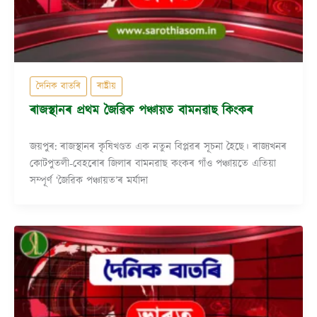
দৈনিক বাতৰি
ৰাষ্ট্ৰীয়
ৰাজস্থানৰ প্ৰথম জৈৱিক পঞ্চায়ত বামনৱাছ কিংকৰ
জয়পুৰ: ৰাজস্থানৰ কৃষিখণ্ডত এক নতুন বিপ্লৱৰ সূচনা হৈছে। ৰাজ্যখনৰ
কোটপুতলী-বেহৰোৰ জিলাৰ বামনৱাছ কংকৰ গাঁও পঞ্চায়তে এতিয়া
সম্পূৰ্ণ ‘জৈৱিক পঞ্চায়ত’ৰ মৰ্যাদা