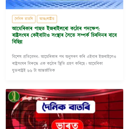
দৈনিক বাতৰি
আন্তঃৰাষ্ট্ৰীয়
আমেৰিকাৰ পাছত ইজৰাইলৰো কঠোৰ পদক্ষেপ:
ৰাষ্ট্ৰসংঘৰ কেইবাটাও সংস্থাৰ সৈতে সম্পৰ্ক চিৰদিনৰ বাবে
বিছিন্ন
বিশেষ প্ৰতিবেদন- আমেৰিকাৰ পথ অনুসৰণ কৰি এইবাৰ ইজৰাইলেও
ৰাষ্ট্ৰসংঘৰ বিৰুদ্ধে এক কঠোৰ স্থিতি গ্ৰহণ কৰিছে। আমেৰিকা
যুক্তৰাষ্ট্ৰই ৬৬ টা আন্তৰ্জাতিক