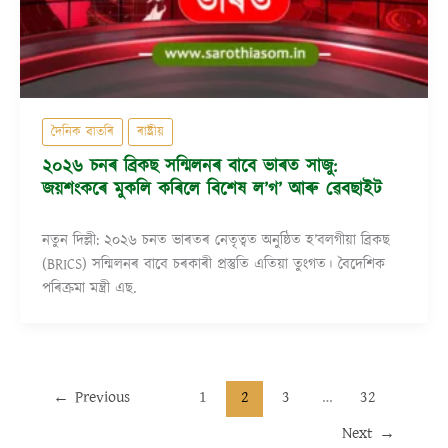
দৈনিক বাতৰি
ৰাষ্ট্ৰীয়
২০২৬ চনৰ ব্ৰিকছ সন্মিলনৰ বাবে ভাৰত সাজু:
জয়শংকৰে মুকলি কৰিলে বিশেষ ল’গ’ আৰু ৱেবছাইট
নতুন দিল্লী: ২০২৬ চনত ভাৰতৰ নেতৃত্বত অনুষ্ঠিত হ’বলগীয়া ব্ৰিকছ
(BRICS) সন্মিলনৰ বাবে চৰকাৰী প্ৰস্তুতি এতিয়া তুংগত। বৈদেশিক
পৰিক্ৰমা মন্ত্ৰী এছ.
←
Previous
1
2
3
…
32
Next
→