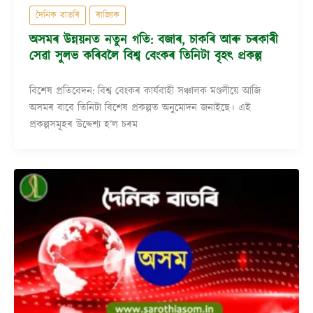
দৈনিক বাতৰি
ৰাজ্যিক
অসমৰ উন্নয়নত নতুন গতি: বজাৰ, চাকৰি আৰু চৰকাৰী
সেৱা সুলভ কৰিবলৈ বিশ্ব বেংকৰ তিনিটা বৃহৎ প্ৰকল্প
বিশেষ প্ৰতিবেদন: বিশ্ব বেংকৰ কাৰ্যবাহী সঞ্চালক মণ্ডলীয়ে আজি
অসমৰ বাবে তিনিটা বিশেষ প্ৰকল্পত অনুমোদন জনাইছে। এই
প্ৰকল্পসমূহৰ উদ্দেশ্য হ’ল চৰম