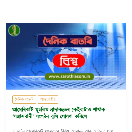
দৈনিক বাতৰি
আন্তঃৰাষ্ট্ৰীয়
আমেৰিকাই মুছলিম ব্ৰাদাৰহুডৰ কেইবাটাও শাখাক
‘সন্ত্ৰাসবাদী’ সংগঠন বুলি ঘোষণা কৰিলে
ৱাছিংটন-আমেৰিকাই মঙলবাৰে ইজিপ্ত, লেবানন আৰু জৰ্ডানত থকা