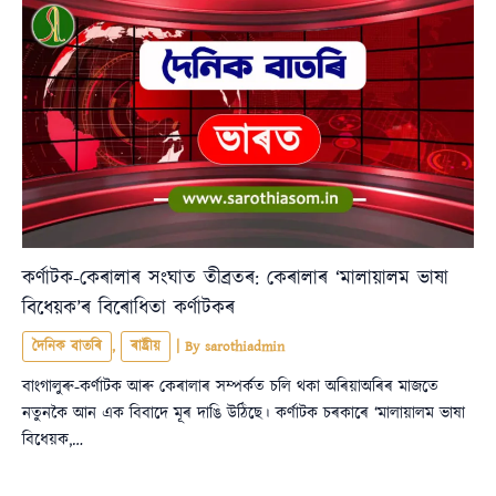
কৰ্ণাটক-কেৰালাৰ সংঘাত তীব্ৰতৰ: কেৰালাৰ ‘মালায়ালম ভাষা
বিধেয়ক’ৰ বিৰোধিতা কৰ্ণাটকৰ
দৈনিক বাতৰি
,
ৰাষ্ট্ৰীয়
| By
sarothiadmin
বাংগালুৰু-কৰ্ণাটক আৰু কেৰালাৰ সম্পৰ্কত চলি থকা অৰিয়াঅৰিৰ মাজতে
নতুনকৈ আন এক বিবাদে মূৰ দাঙি উঠিছে। কৰ্ণাটক চৰকাৰে ‘মালায়ালম ভাষা
বিধেয়ক,…