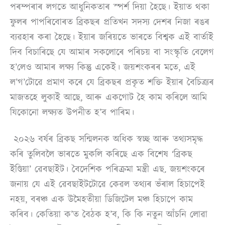
পৰম্পৰাৰ লগতে আধুনিকতাৰ স্পৰ্শ দিয়া হৈছে। ইয়াত থকা
ফুলৰ পাপৰিবোৰত ব্ৰিকছৰ প্ৰতিখন সদস্য দেশৰ নিজা ৰঙৰ
ব্যৱহাৰ কৰা হৈছে। ইয়াৰ জৰিয়তে ভাৰতে বিশ্বক এই বাৰ্তাই
দিব বিচাৰিছে যে আমাৰ সকলোৰে পৰিচয় বা সংস্কৃতি বেলেগ
হ’লেও আমাৰ লক্ষ্য কিন্তু একেই। জয়শংকৰৰ মতে, এই
ল’গ’টোৱে প্ৰমাণ কৰে যে ব্ৰিকছৰ প্ৰকৃত শক্তি ইয়াৰ বৈচিত্ৰ্যৰ
মাজতহে লুকাই আছে, আৰু একগোট হৈ কাম কৰিলে আমি
যিকোনো লক্ষ্যত উপনীত হ’ব পাৰিম।
২০২৬ বৰ্ষৰ ব্ৰিকছ সন্মিলনক অধিক স্বচ্ছ আৰু তথ্যসমৃদ্ধ
কৰি তুলিবলৈ ভাৰতে মুকলি কৰিছে এক বিশেষ ‘ব্ৰিকছ
ইণ্ডিয়া’ ৱেবছাইট। বৈদেশিক পৰিক্ৰমা মন্ত্ৰী এছ. জয়শংকৰে
জনায় যে এই ৱেবছাইটটোৱে কেৱল তথ্যৰ ভঁৰাল হিচাপেই
নহয়, বৰঞ্চ এক উমৈহতীয়া ডিজিটেল মঞ্চ হিচাপে কাম
কৰিব। কেতিয়া ক’ত বৈঠক হ’ব, কি কি নতুন আঁচনি লোৱা