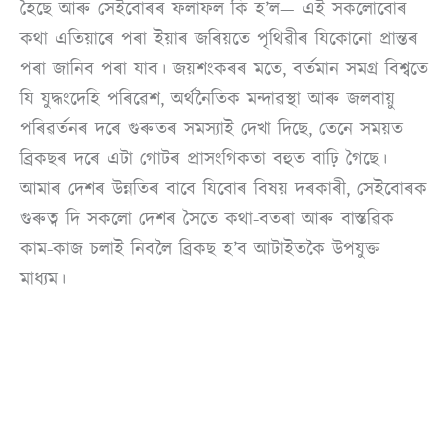
হৈছে আৰু সেইবোৰৰ ফলাফল কি হ’ল— এই সকলোবোৰ
কথা এতিয়াৰে পৰা ইয়াৰ জৰিয়তে পৃথিৱীৰ যিকোনো প্ৰান্তৰ
পৰা জানিব পৰা যাব। জয়শংকৰৰ মতে, বৰ্তমান সমগ্ৰ বিশ্বতে
যি যুদ্ধংদেহি পৰিৱেশ, অৰ্থনৈতিক মন্দাৱস্থা আৰু জলবায়ু
পৰিৱৰ্তনৰ দৰে গুৰুতৰ সমস্যাই দেখা দিছে, তেনে সময়ত
ব্ৰিকছৰ দৰে এটা গোটৰ প্ৰাসংগিকতা বহুত বাঢ়ি গৈছে।
আমাৰ দেশৰ উন্নতিৰ বাবে যিবোৰ বিষয় দৰকাৰী, সেইবোৰক
গুৰুত্ব দি সকলো দেশৰ সৈতে কথা-বতৰা আৰু বাস্তৱিক
কাম-কাজ চলাই নিবলৈ ব্ৰিকছ হ’ব আটাইতকৈ উপযুক্ত
মাধ্যম।