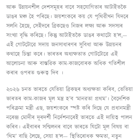
আৰু উন্নয়নশীল দেশসমূহৰ বাবে সহযোগিতাৰ আটাইতকৈ
ডাঙৰ মঞ্চ হৈ পৰিছে। জয়শংকৰে কয় যে পৃথিৱীখন যিদৰে
সলনি হৈছে, সেইদৰে ব্ৰিকছেও নিজৰ লক্ষ্য আৰু সদস্যৰ
সংখ্যা বৃদ্ধি কৰিছে। কিন্তু আটাইতকৈ ডাঙৰ কথাটো হ’ল,—
এই গোটটোৱে সদায় জনসাধাৰণৰ সুবিধা আৰু উন্নয়নৰ
কথাহে চিন্তা কৰে। ভাৰতৰ অধ্যক্ষতাত গোটটোৱে এই
আলোচনা আৰু বাস্তৱিক কাম-কাজবোৰক অধিক গতিশীল
কৰাৰ ওপৰত গুৰুত্ব দিব ।
২০২৬ চনত ভাৰতে যেতিয়া ব্ৰিকছৰ অধ‍্যক্ষতা কৰিব, তেতিয়া
ভাৰতৰ কাম-কাজৰ মূল মন্ত্ৰ হ’ব ‘মানৱতা প্ৰথম’। বৈদেশিক
পৰিক্ৰমা মন্ত্ৰী এছ. জয়শংকৰে স্পষ্ট কৰি দিছে যে প্ৰধানমন্ত্ৰী
নৰেন্দ্ৰ মোদীৰ দূৰদৰ্শী নিৰ্দেশনাৰেই ভাৰতে এই দায়িত্ব পালন
কৰিব। এইবাৰৰ সন্মিলনৰ বাবে ভাৰতে যিটো মূল বিষয় বা
‘থিম’ বাছি লৈছে, সেয়া হ’ল— স্থিতিৰোধক ক্ষমতা, নতুন