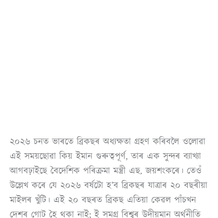
২০২৬ চনত ভাৰতে ব্ৰিকছৰ অধ্যক্ষতা গ্ৰহণ কৰিবলৈ ওলোৱা
এই সময়ছোৱা কিয় ইমান গুৰুত্বপূৰ্ণ, তাৰ এক সুন্দৰ ব্যাখ্যা
আগবঢ়াইছে বৈদেশিক পৰিক্ৰমা মন্ত্ৰী এছ. জয়শংকৰে। তেওঁ
উল্লেখ কৰে যে ২০২৬ বৰ্ষটো হ’ব ব্ৰিকছৰ যাত্ৰাৰ ২০ বছৰীয়া
মাইলৰ খুঁটি। এই ২০ বছৰত ব্ৰিকছ এতিয়া কেৱল পাঁচখন
দেশৰ গোট হৈ থকা নাই; ই সমগ্ৰ বিশ্বৰ উদীয়মান অৰ্থনীতি