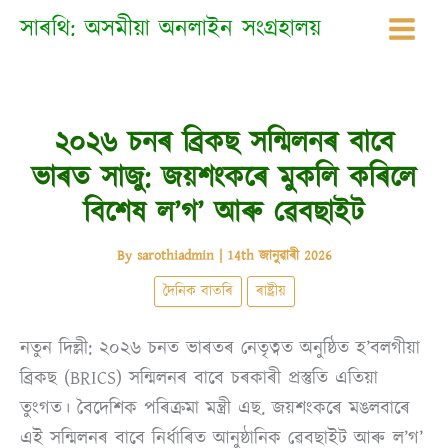
Skip
সাৰথি: অসমীয়া অনলাইন সংগ্ৰহালয়
to
content
২০২৬ চনৰ ব্ৰিকছ সন্মিলনৰ বাবে
ভাৰত সাজু: জয়শংকৰে মুকলি কৰিলে
বিশেষ ল’গ’ আৰু ৱেবছাইট
By
sarothiadmin
|
14th জানুৱাৰী 2026
দৈনিক বাতৰি
ৰাষ্ট্ৰীয়
নতুন দিল্লী: ২০২৬ চনত ভাৰতৰ নেতৃত্বত অনুষ্ঠিত হ’বলগীয়া
ব্ৰিকছ (BRICS) সন্মিলনৰ বাবে চৰকাৰী প্ৰস্তুতি এতিয়া
তুংগত। বৈদেশিক পৰিক্ৰমা মন্ত্ৰী এছ. জয়শংকৰে মঙলবাৰে
এই সন্মিলনৰ বাবে নিৰ্ধাৰিত আনুষ্ঠানিক ৱেবছাইট আৰু ল’গ’