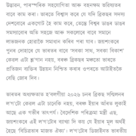
উদ্ভাৱন, পাৰস্পৰিক সহযোগিতা আৰু বহনক্ষম ভৱিষ্যতৰ
বাবে কাম কৰা। ভাৰতে বিশ্বাস কৰে যে যদি ব্ৰিকছৰ সদস্য
দেশবোৰে একগোট হৈ কাম কৰে, তেন্তে বিশ্বৰ ডাঙৰ ডাঙৰ
সমস্যাবোৰ অতি সহজে আৰু সকলোৰে বাবে সমানে
লাভজনক হোৱাকৈ সমাধান কৰিব পৰা যাব। জয়শংকৰে
পুনৰ দোহাৰে যে ভাৰতৰ বাবে ‘সবকা সাথ, সবকা বিকাশ’
কেৱল এটা শ্ল’গান নহয়, বৰঞ্চ ব্ৰিকছৰ মঞ্চতো ভাৰতে
প্ৰতিজন ব্যক্তিৰ উন্নয়ন নিশ্চিত কৰাৰ ওপৰতে আটাইতকৈ
বেছি জোৰ দিব।
ভাৰতৰ অধ্যক্ষতাত হ’বলগীয়া ২০২৬ চনৰ ব্ৰিকছ সন্মিলনৰ
ল’গ’টো কেৱল এটা চানেকি নহয়, বৰঞ্চ ইয়াৰ আঁৰত লুকাই
আছে এক গভীৰ তাৎপৰ্য। বৈদেশিক পৰিক্ৰমা মন্ত্ৰী এছ.
জয়শংকৰে এই ল’গ’টোৰ ব্যাখ্যা দি কয় যে ইয়াৰ মূল অৰ্থই
হৈছে ‘বিচিত্ৰতাৰ মাজত ঐক্য’। ল’গ’টোৰ ডিজাইনত ভাৰতীয়