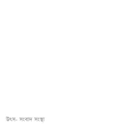
উৎস- সংবাদ সং
স্থা