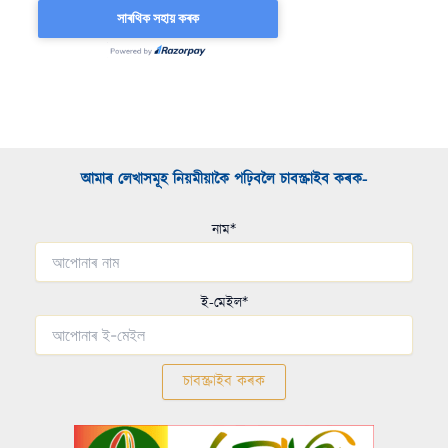
আমাৰ লেখাসমূহ নিয়মীয়াকৈ পঢ়িবলৈ চাবস্ক্ৰাইব কৰক-​
নাম*
ই-মেইল*