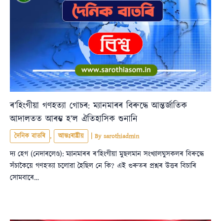
ৰ’হিংগীয়া গণহত্যা গোচৰ: ম্যানমাৰৰ বিৰুদ্ধে আন্তৰ্জাতিক
আদালতত আৰম্ভ হ’ল ঐতিহাসিক শুনানি
দৈনিক বাতৰি
,
আন্তঃৰাষ্ট্ৰীয়
| By
sarothiadmin
দ্য হেগ (নেদাৰলেণ্ড): ম্যানমাৰৰ ৰ’হিংগীয়া মুছলমান সংখ্যালঘুসকলৰ বিৰুদ্ধে
সঁচাকৈয়ে গণহত্যা চলোৱা হৈছিল নে কি? এই গুৰুতৰ প্ৰশ্নৰ উত্তৰ বিচাৰি
সোমবাৰে…