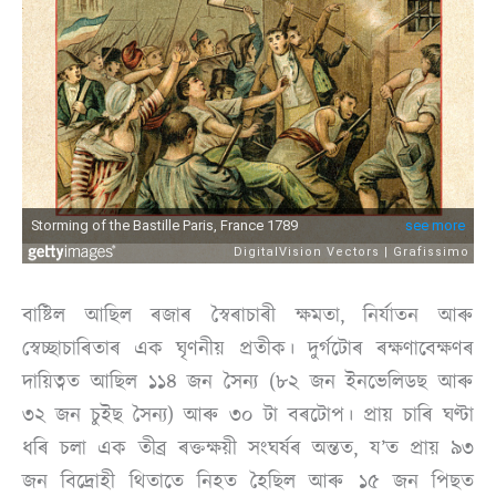
বাষ্টিল আছিল ৰজাৰ স্বৈৰাচাৰী ক্ষমতা, নিৰ্যাতন আৰু
স্বেচ্ছাচাৰিতাৰ এক ঘৃণনীয় প্ৰতীক। দুৰ্গটোৰ ৰক্ষণাবেক্ষণৰ
দায়িত্বত আছিল ১১৪ জন সৈন্য (৮২ জন ইনভেলিডছ আৰু
৩২ জন চুইছ সৈন্য) আৰু ৩০ টা বৰটোপ। প্ৰায় চাৰি ঘণ্টা
ধৰি চলা এক তীব্ৰ ৰক্তক্ষয়ী সংঘৰ্ষৰ অন্তত, য’ত প্ৰায় ৯৩
জন বিদ্ৰোহী থিতাতে নিহত হৈছিল আৰু ১৫ জন পিছত