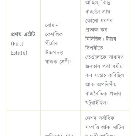
আছিল, কিন্তু
ৰাজ্যলৈ প্ৰায়
কোনো ধৰণৰ
ৰোমান
প্ৰত্যক্ষ কৰ
প্ৰথম এষ্টেট
কেথলিক
নিদিছিল। ইয়াৰ
(First
গীৰ্জাৰ
বিপৰীতে
Estate)
উচ্চপদস্থ
তেওঁলোকে সাধাৰণ
যাজক শ্ৰেণী।
জনতাৰ পৰা ধৰ্মীয়
কৰ সংগ্ৰহ কৰিছিল
আৰু অপৰিসীম
ৰাজনৈতিক প্ৰভাৱ
খটুৱাইছিল।
দেশৰ সৰ্বাধিক
সম্পত্তি আৰু মাটিৰ