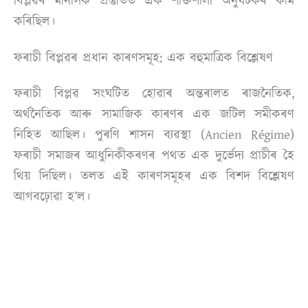
বিপ্লৱৰ মানসিক প্ৰস্তুতিত এক শক্তিশালী অনুঘটকৰ কাম
কৰিছিল।
ফৰাচী বিপ্লৱৰ প্ৰধান কাৰণসমূহ: এক বহুমাত্ৰিক বিশ্লেষণ
ফৰাচী বিপ্লৱ সংঘটিত হোৱাৰ অন্তৰালত ৰাজনৈতিক,
অৰ্থনৈতিক আৰু সামাজিক কাৰণৰ এক জটিল সমীকৰণ
নিহিত আছিল। পুৰণি শাসন ব্যৱস্থা (Ancien Régime)
ফৰাচী সমাজৰ আধুনিকীকৰণৰ পথত এক দুৰ্ভেদ্য প্ৰাচীৰ হৈ
থিয় দিছিল। তলত এই কাৰণসমূহৰ এক বিশদ বিশ্লেষণ
আগবঢ়োৱা হ’ল।