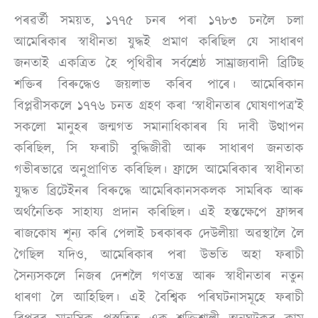
পৰৱৰ্তী সময়ত, ১৭৭৫ চনৰ পৰা ১৭৮৩ চনলৈ চলা
আমেৰিকাৰ স্বাধীনতা যুদ্ধই প্ৰমাণ কৰিছিল যে সাধাৰণ
জনতাই একত্ৰিত হৈ পৃথিৱীৰ সৰ্বশ্ৰেষ্ঠ সাম্ৰাজ্যবাদী ব্ৰিটিছ
শক্তিৰ বিৰুদ্ধেও জয়লাভ কৰিব পাৰে। আমেৰিকান
বিপ্লৱীসকলে ১৭৭৬ চনত গ্ৰহণ কৰা ‘স্বাধীনতাৰ ঘোষণাপত্ৰ’ই
সকলো মানুহৰ জন্মগত সমানাধিকাৰৰ যি দাবী উত্থাপন
কৰিছিল, সি ফৰাচী বুদ্ধিজীৱী আৰু সাধাৰণ জনতাক
গভীৰভাৱে অনুপ্ৰাণিত কৰিছিল। ফ্ৰান্সে আমেৰিকাৰ স্বাধীনতা
যুদ্ধত ব্ৰিটেইনৰ বিৰুদ্ধে আমেৰিকানসকলক সামৰিক আৰু
অৰ্থনৈতিক সাহায্য প্ৰদান কৰিছিল। এই হস্তক্ষেপে ফ্ৰান্সৰ
ৰাজকোষ শূন্য কৰি পেলাই চৰকাৰক দেউলীয়া অৱস্থালৈ লৈ
গৈছিল যদিও, আমেৰিকাৰ পৰা উভতি অহা ফৰাচী
সৈন্যসকলে নিজৰ দেশলৈ গণতন্ত্ৰ আৰু স্বাধীনতাৰ নতুন
ধাৰণা লৈ আহিছিল। এই বৈশ্বিক পৰিঘটনাসমূহে ফৰাচী