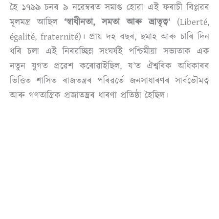
হৈ ১৭৯৯ চনৰ ৯ নৱেম্বৰত সমাপ্ত হোৱা এই ফৰাচী বিপ্লৱৰ
মূলমন্ত্ৰ আছিল
‘
স্বাধীনতা, সমতা আৰু ভ্ৰাতৃত্ব
‘
(Liberté,
égalité, fraternité)। প্ৰায় দহ বছৰ, ছমাহ আৰু চাৰি দিন
ধৰি চলা এই নিৰৱচ্ছিন্ন সংঘৰ্ষই পশ্চিমীয়া সভ্যতাক এক
নতুন যুগত প্ৰৱেশ কৰোৱাইছিল, য’ত ঐশ্বৰিক অধিকাৰৰ
ভিত্তিত শাসিত ৰাজতন্ত্ৰৰ পৰিৱৰ্তে জনসাধাৰণৰ সাৰ্বভৌমত্ব
আৰু গণতান্ত্ৰিক প্ৰজাতন্ত্ৰৰ ধাৰণা প্ৰতিষ্ঠা হৈছিল।