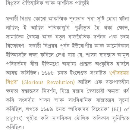
বিপ্লৱৰ ঐতিহাসিক আৰু দাৰ্শনিক পটভূমি
ফৰাচী বিপ্লৱ কোনো আকস্মিক শূন্যতাৰ পৰা সৃষ্টি হোৱা ঘটনা
নাছিল; ই আছিল শতিকাজুৰি পুঞ্জীভূত হৈ থকা ক্ষোভ,
সামাজিক বৈষম্য আৰু নতুন ৰাজনৈতিক দৰ্শনৰ এক চৰম
বিস্ফোৰণ। ফৰাচী বিপ্লৱৰ পূৰ্বৰ ইউৰোপীয় আৰু আমেৰিকান
ইতিহাসলৈ লক্ষ্য কৰিলে দেখা যায় যে, শাসন ব্যৱস্থাত আমূল
পৰিৱৰ্তনৰ বীজ ইতিমধ্যে অন্যান্য প্ৰান্তত অংকুৰিত হ’বলৈ
আৰম্ভ কৰিছিল। ১৬৮৮ চনত ইংলেণ্ডত সংঘটিত
‘গৌৰৱময়
বিপ্লৱ’ (Glorious Revolution)
আছিল এক ৰক্তপাতহীন
ক্ষমতা হস্তান্তৰৰ নিদৰ্শন, যিয়ে ৰজাৰ স্বৈৰাচাৰী ক্ষমতা খৰ্ব
কৰি সংসদীয় শাসন আৰু সাংবিধানিক ৰাজতন্ত্ৰৰ সূচনা
কৰিছিল, লগতে ১৬৮৯ চনত ‘অধিকাৰৰ বিধেয়ক’ (Bill of
Rights) গৃহীত কৰি নাগৰিকৰ মৌলিক অধিকাৰ সুনিশ্চিত
কৰিছিল।