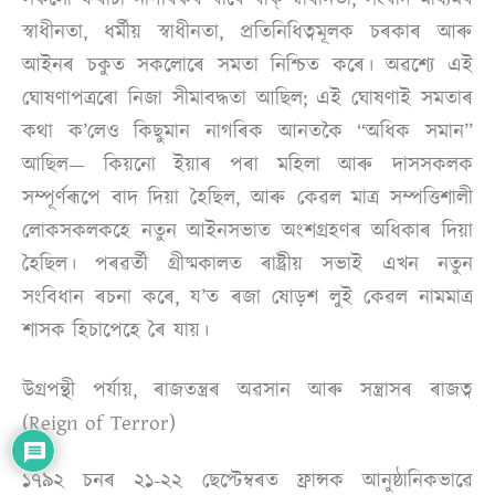
স্বাধীনতা, ধৰ্মীয় স্বাধীনতা, প্ৰতিনিধিত্বমূলক চৰকাৰ আৰু
আইনৰ চকুত সকলোৰে সমতা নিশ্চিত কৰে। অৱশ্যে এই
ঘোষণাপত্ৰৰো নিজা সীমাবদ্ধতা আছিল; এই ঘোষণাই সমতাৰ
কথা ক’লেও কিছুমান নাগৰিক আনতকৈ “অধিক সমান”
আছিল— কিয়নো ইয়াৰ পৰা মহিলা আৰু দাসসকলক
সম্পূৰ্ণৰূপে বাদ দিয়া হৈছিল, আৰু কেৱল মাত্ৰ সম্পত্তিশালী
লোকসকলকহে নতুন আইনসভাত অংশগ্ৰহণৰ অধিকাৰ দিয়া
হৈছিল। পৰৱৰ্তী গ্ৰীষ্মকালত ৰাষ্ট্ৰীয় সভাই এখন নতুন
সংবিধান ৰচনা কৰে, য’ত ৰজা ষোড়শ লুই কেৱল নামমাত্ৰ
শাসক হিচাপেহে ৰৈ যায়।
উগ্ৰপন্থী পৰ্যায়, ৰাজতন্ত্ৰৰ অৱসান আৰু সন্ত্ৰাসৰ ৰাজত্ব
(Reign of Terror)
১৭৯২ চনৰ ২১-২২ ছেপ্টেম্বৰত ফ্ৰান্সক আনুষ্ঠানিকভাৱে