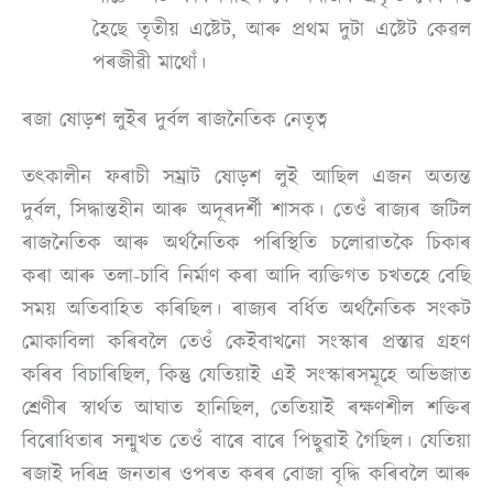
হৈছে তৃতীয় এষ্টেট, আৰু প্ৰথম দুটা এষ্টেট কেৱল
পৰজীৱী মাথোঁ।
ৰজা ষোড়শ লুইৰ দুৰ্বল ৰাজনৈতিক নেতৃত্ব
তৎকালীন ফৰাচী সম্ৰাট ষোড়শ লুই আছিল এজন অত্যন্ত
দুৰ্বল, সিদ্ধান্তহীন আৰু অদূৰদৰ্শী শাসক। তেওঁ ৰাজ্যৰ জটিল
ৰাজনৈতিক আৰু অৰ্থনৈতিক পৰিস্থিতি চলোৱাতকৈ চিকাৰ
কৰা আৰু তলা-চাবি নিৰ্মাণ কৰা আদি ব্যক্তিগত চখতহে বেছি
সময় অতিবাহিত কৰিছিল। ৰাজ্যৰ বৰ্ধিত অৰ্থনৈতিক সংকট
মোকাবিলা কৰিবলৈ তেওঁ কেইবাখনো সংস্কাৰ প্ৰস্তাৱ গ্ৰহণ
কৰিব বিচাৰিছিল, কিন্তু যেতিয়াই এই সংস্কাৰসমূহে অভিজাত
শ্ৰেণীৰ স্বাৰ্থত আঘাত হানিছিল, তেতিয়াই ৰক্ষণশীল শক্তিৰ
বিৰোধিতাৰ সন্মুখত তেওঁ বাৰে বাৰে পিছুৱাই গৈছিল। যেতিয়া
ৰজাই দৰিদ্ৰ জনতাৰ ওপৰত কৰৰ বোজা বৃদ্ধি কৰিবলৈ আৰু