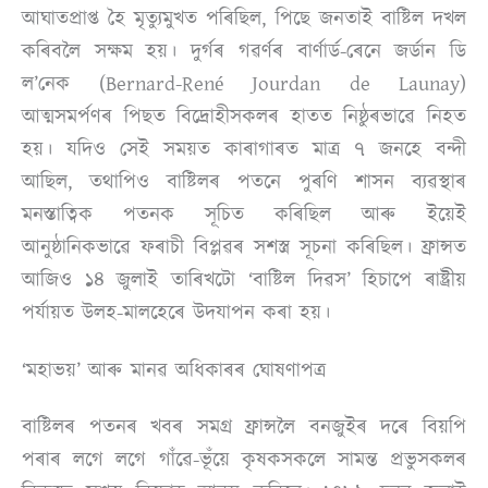
আঘাতপ্ৰাপ্ত হৈ মৃত্যুমুখত পৰিছিল, পিছে জনতাই বাষ্টিল দখল
কৰিবলৈ সক্ষম হয়। দুৰ্গৰ গৱৰ্ণৰ বাৰ্ণাৰ্ড-ৰেনে জৰ্ডান ডি
ল’নেক (Bernard-René Jourdan de Launay)
আত্মসমৰ্পণৰ পিছত বিদ্ৰোহীসকলৰ হাতত নিষ্ঠুৰভাৱে নিহত
হয়। যদিও সেই সময়ত কাৰাগাৰত মাত্ৰ ৭ জনহে বন্দী
আছিল, তথাপিও বাষ্টিলৰ পতনে পুৰণি শাসন ব্যৱস্থাৰ
মনস্তাত্বিক পতনক সূচিত কৰিছিল আৰু ইয়েই
আনুষ্ঠানিকভাৱে ফৰাচী বিপ্লৱৰ সশস্ত্ৰ সূচনা কৰিছিল। ফ্ৰান্সত
আজিও ১৪ জুলাই তাৰিখটো ‘বাষ্টিল দিৱস’ হিচাপে ৰাষ্ট্ৰীয়
পৰ্যায়ত উলহ-মালহেৰে উদযাপন কৰা হয়।
‘মহাভয়’ আৰু মানৱ অধিকাৰৰ ঘোষণাপত্ৰ
বাষ্টিলৰ পতনৰ খবৰ সমগ্ৰ ফ্ৰান্সলৈ বনজুইৰ দৰে বিয়পি
পৰাৰ লগে লগে গাঁৱে-ভূঁয়ে কৃষকসকলে সামন্ত প্ৰভুসকলৰ