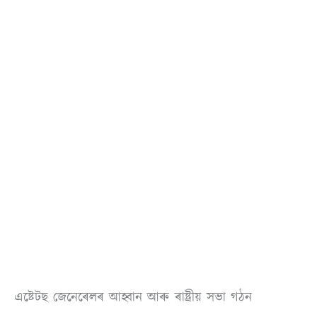
এষ্টেটছ জেনেৰেলৰ আহ্বান আৰু ৰাষ্ট্ৰীয় সভা গঠন