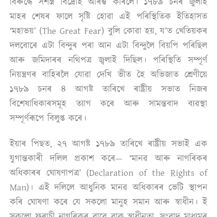
বিৰুদ্ধে সশস্ত্ৰ বিদ্ৰোহ আৰম্ভ কৰিলে। ১৭৮৯ চনৰ জুলাই
মাহৰ শেষৰ ফালে সৃষ্টি হোৱা এই পৰিস্থিতিক ইতিহাসত
‘মহাভয়’ (The Great Fear) বুলি কোৱা হয়, য’ত খেতিয়কৰ
দলবোৰে এটা বিন্দুৰ পৰা আন এটা বিন্দুলৈ বিয়পি পৰিছিল
আৰু জমিদাৰৰ নথিপত্ৰ জ্বলাই দিছিল। পৰিস্থিতি সম্পূৰ্ণ
নিয়ন্ত্ৰণৰ বাহিৰলৈ যোৱা দেখি ভীত হৈ অভিজাত শ্ৰেণীয়ে
১৭৮৯ চনৰ ৪ আগষ্ট তাৰিখে ৰাষ্ট্ৰীয় সভাত নিজৰ
বিশেষাধিকাৰসমূহ ত্যাগ কৰে আৰু সামন্তবাদ ব্যৱস্থা
সম্পূৰ্ণৰূপে বিলুপ্ত কৰে।
ইয়াৰ পিছত, ২৭ আগষ্ট ১৭৮৯ তাৰিখে ৰাষ্ট্ৰীয় সভাই এক
যুগান্তকাৰী দলিল প্ৰকাশ কৰে— ‘মানৱ আৰু নাগৰিকৰ
অধিকাৰৰ ঘোষণাপত্ৰ’ (Declaration of the Rights of
Man)। এই দলিলে আধুনিক মানৱ অধিকাৰৰ ভেটি স্থাপন
কৰি ঘোষণা কৰে যে সকলো মানুহ সমান আৰু স্বাধীন। ই
সকলো ফৰাচী নাগৰিকৰ বাবে বাক্ স্বাধীনতা, সংবাদ মাধ্যমৰ