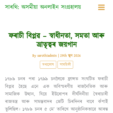
Skip
সাৰথি: অসমীয়া অনলাইন সংগ্ৰহালয়
to
content
ফৰাচী বিপ্লৱ – স্বাধীনতা, সমতা আৰু
ভ্ৰাতৃত্বৰ জয়গান
By
sarothiadmin
|
29th জুন 2026
তথ্যকোষ
সাময়িকী
১৭৮৯ চনৰ পৰা ১৭৯৯ চনলৈকে ফ্ৰান্সত সংঘটিত ফৰাচী
বিপ্লৱ হৈছে এনে এক অবিস্মৰণীয় ৰাজনৈতিক আৰু
সামাজিক উত্থান, যিয়ে ইউৰোপৰ দীৰ্ঘদিনীয়া স্বৈৰাচাৰী
ৰাজতন্ত্ৰ আৰু সামন্তবাদৰ ভেটি চিৰদিনৰ বাবে কঁপাই
তুলিছিল। ১৭৮৯ চনৰ ৫ মে’ তাৰিখে আনুষ্ঠানিকভাৱে আৰম্ভ