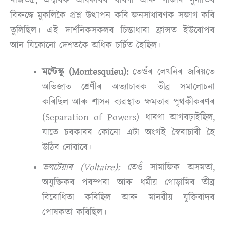
ৰাজতন্ত্ৰ, ঐশ্বৰিক অধিকাৰৰ ধাৰণা আৰু গীৰ্জাৰ দুৰ্নীতিৰ
বিৰুদ্ধে মুকলিকৈ প্ৰশ্ন উত্থাপন কৰি জনসাধাৰণক সজাগ কৰি
তুলিছিল। এই দাৰ্শনিকসকলৰ চিন্তাধাৰা ফ্ৰান্সত ইউৰোপৰ
আন যিকোনো দেশতকৈ অধিক চৰ্চিত হৈছিল।
মণ্টেস্কু
(Montesquieu):
তেওঁৰ লেখনিৰ জৰিয়তে
অভিজাত শ্ৰেণীৰ অত্যাচাৰক তীব্ৰ সমালোচনা
কৰিছিল আৰু শাসন ব্যৱস্থাত ক্ষমতাৰ পৃথকীকৰণৰ
(Separation of Powers) ধাৰণা আগবঢ়াইছিল,
যাতে চৰকাৰৰ কোনো এটা অংগই স্বৈৰাচাৰী হৈ
উঠিব নোৱাৰে।
ভলটেয়াৰ
(Voltaire):
তেওঁ সামাজিক অসমতা,
অযুক্তিকৰ পৰম্পৰা আৰু ধৰ্মীয় গোড়ামিৰ তীব্ৰ
বিৰোধিতা কৰিছিল আৰু মানৱীয় যুক্তিবাদৰ
পোষকতা কৰিছিল।