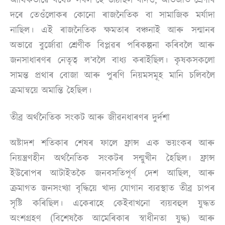
আৰ্থিকভাৱে যথেষ্ট সবল হৈ উঠিছিল যদিও, অভিজাত শ্ৰেণীৰ
দৰে তেওঁলোকৰ কোনো ৰাজনৈতিক বা সামাজিক মৰ্যাদা
নাছিল। এই ৰাজনৈতিক ক্ষমতাৰ বঞ্চনাই আৰু সন্মানৰ
অভাৱে বুৰ্জোৱা শ্ৰেণীক বিপ্লৱৰ পৰিকল্পনা কৰিবলৈ আৰু
জনসাধাৰণৰ নেতৃত্ব ল’বলৈ বাধ্য কৰাইছিল। কৃষকসকলো
সামন্ত প্ৰথাৰ বোজা আৰু পুৰণি নিয়মসমূহ মানি চলিবলৈ
ক্ৰমান্বয়ে অমান্তি হৈছিল।
তীব্ৰ অৰ্থনৈতিক সংকট আৰু জীৱনধাৰণৰ দুৰ্দশা
অষ্টাদশ শতিকাৰ শেষৰ ফালে ফ্ৰান্স এক ভয়ংকৰ আৰু
নিয়ন্ত্ৰণহীন অৰ্থনৈতিক সংকটৰ সন্মুখীন হৈছিল। ফ্ৰান্স
ইউৰোপৰ আটাইতকৈ জনবসতিপূৰ্ণ দেশ আছিল, আৰু
ক্ৰমাগত জনসংখ্যা বৃদ্ধিয়ে খাদ্য যোগান ব্যৱস্থাত তীব্ৰ চাপৰ
সৃষ্টি কৰিছিল। একেৰাহে কেইবাখনো ব্যয়বহুল যুদ্ধত
অংশগ্ৰহণ (বিশেষকৈ আমেৰিকাৰ স্বাধীনতা যুদ্ধ) আৰু