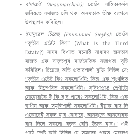
বামাৰ্ছেই
(Beaumarchais):
তেওঁৰ সাহিত্যকৰ্মৰ
জৰিয়তে সমাজত চলি থকা অসমতাক তীক্ষ্ণ ব্যংগৰে
উপস্থাপন কৰিছিল।
ইমানুৱেল চিয়েছ
(Emmanuel Siey
è
s):
তেওঁৰ
“তৃতীয় এষ্টেট কি?” (What Is the Third
Estate?) নামৰ বিখ্যাত ৰচনাই সাধাৰণ জনতাৰ
মাজত এক অভূতপূৰ্ব ৰাজনৈতিক
সজাগতা সৃষ্টি
কৰিছিল। চিয়েছে অতি প্ৰভাৱশালী যুক্তি দিছিল যে:
“তৃতীয় এষ্টেট কি? সকলোখিনি; কিন্তু এক শৃংখলিত
আৰু নিষ্পেষিত সকলোখিনি। সুবিধাপ্ৰাপ্ত শ্ৰেণীটো
নোহোৱাকৈ ই কি হ’ব পাৰে? সকলোখিনি, কিন্তু এক
স্বাধীন আৰু সমৃদ্ধিশালী সকলোখিনি। ইয়াক বাদ দি
একোৱেই সফল হ’ব নোৱাৰে, আনহাতে আনবোৰক
বাদ দিলে সকলো বহুত বেছি উন্নত হ’ব।”
এই
পাঠে স্পষ্ট কৰি দিছিল যে সমাজৰ প্ৰকৃত মেৰুদণ্ড