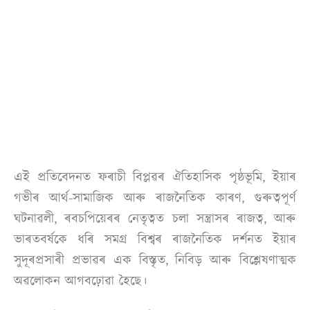
এই প্ৰতিবেদনত ফৰাচী বিপ্লৱৰ ঐতিহাসিক পৃষ্ঠভূমি, ইয়াৰ
গভীৰ আৰ্থ-সামাজিক আৰু ৰাজনৈতিক কাৰণ, গুৰুত্বপূৰ্ণ
ঘটনাৱলী, ৰবচপিয়েৰৰ নেতৃত্বত চলা সন্ত্ৰাসৰ ৰাজত্ব, আৰু
ভাৰতবৰ্ষকে ধৰি সমগ্ৰ বিশ্বৰ ৰাজনৈতিক দৰ্শনত ইয়াৰ
সুদূৰপ্ৰসাৰী প্ৰভাৱৰ এক বিস্তৃত, নিবিড় আৰু বিশ্লেষণাত্মক
অৱলোকন আগবঢ়োৱা হৈছে।