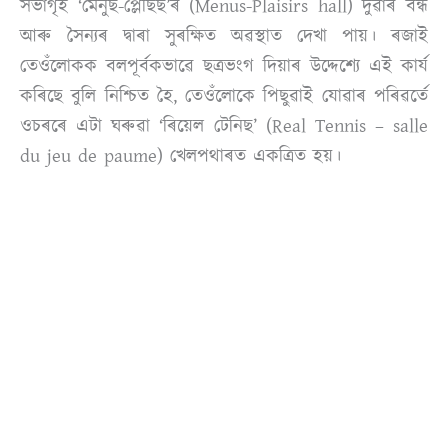
সভাগৃহ ‘মেনুছ-প্লেছিৰ্ছ’ৰ (Menus-Plaisirs hall) দুৱাৰ বন্ধ
আৰু সৈন্যৰ দ্বাৰা সুৰক্ষিত অৱস্থাত দেখা পায়। ৰজাই
তেওঁলোকক বলপূৰ্বকভাৱে ছত্ৰভংগ দিয়াৰ উদ্দেশ্যে এই কাৰ্য
কৰিছে বুলি নিশ্চিত হৈ, তেওঁলোকে পিছুৱাই যোৱাৰ পৰিৱৰ্তে
ওচৰৰে এটা ঘৰুৱা ‘ৰিয়েল টেনিছ’ (Real Tennis – salle
du jeu de paume) খেলপথাৰত একত্ৰিত হয়।