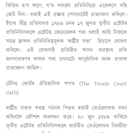
ভিত্তিত হ’ব লাগে, য’ত সকলো প্ৰতিনিধিয়ে একেলগে বহি
ভোট দিব। ৰজাই এই প্ৰস্তাৱ পোনচাটেই প্ৰত্যাখ্যান কৰিলে।
ইয়াৰ তীব্ৰ প্ৰতিবাদত ১৭৮৯ চনৰ ১৭ জুনত তৃতীয় এষ্টেটৰ
প্ৰতিনিধিসকলে এষ্টেটছ জেনেৰেলৰ পৰা ওলাই আহি নিজকে
সমগ্ৰ ফ্ৰান্সৰ প্ৰতিনিধিত্বমূলক ‘ৰাষ্ট্ৰীয় সভা’ হিচাপে ঘোষণা
কৰিলে। এই ঘোষণাই প্ৰতিষ্ঠিত শাসন ব্যৱস্থাৰ প্ৰতি
জনসাধাৰণৰ ফালৰ পৰা প্ৰথমটো আনুষ্ঠানিক আৰু প্ৰত্যক্ষ
প্ৰত্যাহ্বান আছিল।
টেনিছ কোৰ্টৰ ঐতিহাসিক শপত (The Tennis Court
Oath)
ৰাষ্ট্ৰীয় সভাৰ স্বতন্ত্ৰ গঠনৰ পিছত ৰজাই তেওঁলোকক দমন
কৰিবলৈ কৌশল অৱলম্বন কৰে। ২০ জুন ১৭৮৯ তাৰিখে
তৃতীয় এষ্টেটৰ প্ৰতিনিধিসকলে ভাৰ্চাইত তেওঁলোকৰ নিয়মীয়া