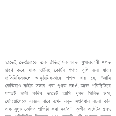
তাতেই তেওঁলোকে এক ঐতিহাসিক আৰু যুগান্তকাৰী শপত
গ্ৰহণ কৰে, যাক ‘টেনিছ কোৰ্টৰ শপত’ বুলি জনা যায়।
প্ৰতিনিধিসকলে আনুষ্ঠানিকভাৱে শপত খায় যে, “আমি
কেতিয়াও ৰাষ্ট্ৰীয় সভাৰ পৰা পৃথক নহওঁ, আৰু পৰিস্থিতিয়ে
য’তেই দাবী কৰিব ত’তেই আমি পুনৰ মিলিত হ’ম,
যেতিয়ালৈকে ৰাজ্যৰ বাবে এখন নতুন সংবিধান ৰচনা কৰি
এক সুদৃঢ় ভেটিত প্ৰতিষ্ঠা কৰা নহ’ব”। তৃতীয় এষ্টেটৰ ৫৭৭