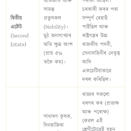
অভিজাত আৰু
গৰাকী আছিল।
সামন্ত
চৰকাৰী কৰৰ পৰা
দ্বিতীয়
প্ৰভুসকল
সম্পূৰ্ণ ৰেহাই
এষ্টেট
(Nobility)।
পাইছিল আৰু
(Second
মুঠ জনসংখ্যাৰ
ৰাষ্ট্ৰযন্ত্ৰৰ উচ্চ
Estate)
অতি ক্ষুদ্ৰ অংশ
ৰাজকীয় পদবী,
(প্ৰায় ৫%
সেনাবাহিনীৰ নেতৃত্ব
তকৈ কম)।
আদি
একচেটিয়াভাৱে
দখল কৰিছিল।
ৰাজ্যৰ সকলো
ধৰণৰ কৰ (প্ৰত্যক্ষ
আৰু পৰোক্ষ)
সাধাৰণ কৃষক,
কেৱল এই
দিনহাজিৰা
শ্ৰেণীটোৱেই বহন