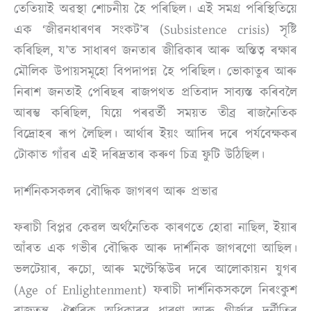
তেতিয়াই অৱস্থা শোচনীয় হৈ পৰিছিল। এই সমগ্ৰ পৰিস্থিতিয়ে
এক ‘জীৱনধাৰণৰ সংকট’ৰ (Subsistence crisis) সৃষ্টি
কৰিছিল, য’ত সাধাৰণ জনতাৰ জীৱিকাৰ আৰু অস্তিত্ব ৰক্ষাৰ
মৌলিক উপায়সমূহো বিপদাপন্ন হৈ পৰিছিল। ভোকাতুৰ আৰু
নিৰাশ জনতাই পেৰিছৰ ৰাজপথত প্ৰতিবাদ সাব্যস্ত কৰিবলৈ
আৰম্ভ কৰিছিল, যিয়ে পৰৱৰ্তী সময়ত তীব্ৰ ৰাজনৈতিক
বিদ্ৰোহৰ ৰূপ লৈছিল। আৰ্থাৰ ইয়ং আদিৰ দৰে পৰ্যবেক্ষকৰ
টোকাত গাঁৱৰ এই দৰিদ্ৰতাৰ কৰুণ চিত্ৰ ফুটি উঠিছিল।
দাৰ্শনিকসকলৰ বৌদ্ধিক জাগৰণ আৰু প্ৰভাৱ
ফৰাচী বিপ্লৱ কেৱল অৰ্থনৈতিক কাৰণতে হোৱা নাছিল, ইয়াৰ
আঁৰত এক গভীৰ বৌদ্ধিক আৰু দাৰ্শনিক জাগৰণো আছিল।
ভলটেয়াৰ, ৰুচো, আৰু মণ্টেস্কিউৰ দৰে আলোকায়ন যুগৰ
(Age of Enlightenment) ফৰাচী দাৰ্শনিকসকলে নিৰংকুশ