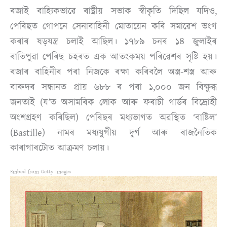
ৰজাই বাহ্যিকভাৱে ৰাষ্ট্ৰীয় সভাক স্বীকৃতি দিছিল যদিও,
পেৰিছত গোপনে সেনাবাহিনী মোতায়েন কৰি সমাৱেশ ভংগ
কৰাৰ ষড়যন্ত্ৰ চলাই আছিল। ১৭৮৯ চনৰ ১৪ জুলাইৰ
ৰাতিপুৱা পেৰিছ চহৰত এক আতংকময় পৰিৱেশৰ সৃষ্টি হয়।
ৰজাৰ বাহিনীৰ পৰা নিজকে ৰক্ষা কৰিবলৈ অস্ত্ৰ-শস্ত্ৰ আৰু
বাৰুদৰ সন্ধানত প্ৰায় ৬৮৮ ৰ পৰা ১,০০০ জন বিক্ষুব্ধ
জনতাই (য’ত অসামৰিক লোক আৰু ফৰাচী গাৰ্ডৰ বিদ্ৰোহী
অংশগ্ৰহণ কৰিছিল) পেৰিছৰ মধ্যভাগত অৱস্থিত ‘বাষ্টিল’
(Bastille) নামৰ মধ্যযুগীয় দুৰ্গ আৰু ৰাজনৈতিক
কাৰাগাৰটোত আক্ৰমণ চলায়।
Embed from Getty Images