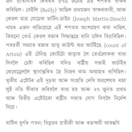
জন প্ৰতিনিধিৰ ভিতৰত ৫৭৬ জনেই এই শপতত স্বাক্ষৰ
কৰিছিল। বেইলি (Bailly) আছিল প্ৰথমজন স্বাক্ষৰকাৰী, আৰু
কেৱল মাত্ৰ যোচেফ মাৰ্টিন-ডাউচ (Joseph Martin-Dauch)
নামৰ এজন ব্যক্তিয়েহে এই শপতত অংশগ্ৰহণ কৰা নাছিল,
কিয়নো তেওঁ কেৱল ৰজাৰ সিদ্ধান্তহে মানি চলিব বিচাৰিছিল।
পৰৱৰ্তী সময়ত ৰজাৰ ভাতৃ কাউণ্ট অৱ আৰ্টইছে (count of
Artois) এই টেনিছ কোৰ্টটো ভাড়াত লৈ তেওঁলোকক বাধা
দিবলৈ চেষ্টা কৰিছিল যদিও ৰাষ্ট্ৰীয় সভাই ভাৰ্চাইৰ
কেথেড্ৰেললৈ স্থানান্তৰিত হৈ নিজৰ কাম অব্যাহত ৰাখিছিল।
তৃতীয় এষ্টেটৰ এই দৃঢ়তা আৰু সংহতি দেখি অৱশেষত ৰজা
লুই নতি স্বীকাৰ কৰিবলৈ বাধ্য হয় আৰু ২৭ জুনত প্ৰথম
আৰু দ্বিতীয় এষ্টেটকো ৰাষ্ট্ৰীয় সভাত যোগ দিবলৈ নিৰ্দেশ
দিয়ে।
বাষ্টিল দুৰ্গৰ পতন: বিপ্লৱৰ প্ৰতীকী আৰু ৰক্তক্ষয়ী আৰম্ভণি