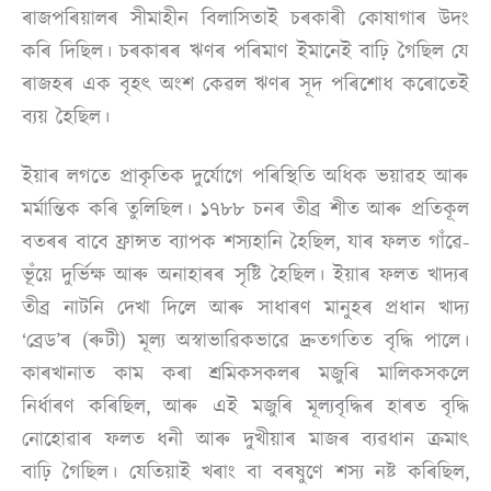
ৰাজপৰিয়ালৰ সীমাহীন বিলাসিতাই চৰকাৰী কোষাগাৰ উদং
কৰি দিছিল। চৰকাৰৰ ঋণৰ পৰিমাণ ইমানেই বাঢ়ি গৈছিল যে
ৰাজহৰ এক বৃহৎ অংশ কেৱল ঋণৰ সূদ পৰিশোধ কৰোতেই
ব্যয় হৈছিল।
ইয়াৰ লগতে প্ৰাকৃতিক দুৰ্যোগে পৰিস্থিতি অধিক ভয়াৱহ আৰু
মৰ্মান্তিক কৰি তুলিছিল। ১৭৮৮ চনৰ তীব্ৰ শীত আৰু প্ৰতিকূল
বতৰৰ বাবে ফ্ৰান্সত ব্যাপক শস্যহানি হৈছিল, যাৰ ফলত গাঁৱে-
ভূঁয়ে দুৰ্ভিক্ষ আৰু অনাহাৰৰ সৃষ্টি হৈছিল। ইয়াৰ ফলত খাদ্যৰ
তীব্ৰ নাটনি দেখা দিলে আৰু সাধাৰণ মানুহৰ প্ৰধান খাদ্য
‘ব্ৰেড’ৰ (ৰুটী) মূল্য অস্বাভাৱিকভাৱে দ্ৰুতগতিত বৃদ্ধি পালে।
কাৰখানাত কাম কৰা শ্ৰমিকসকলৰ মজুৰি মালিকসকলে
নিৰ্ধাৰণ কৰিছিল, আৰু এই মজুৰি মূল্যবৃদ্ধিৰ হাৰত বৃদ্ধি
নোহোৱাৰ ফলত ধনী আৰু দুখীয়াৰ মাজৰ ব্যৱধান ক্ৰমাৎ
বাঢ়ি গৈছিল। যেতিয়াই খৰাং বা বৰষুণে শস্য নষ্ট কৰিছিল,