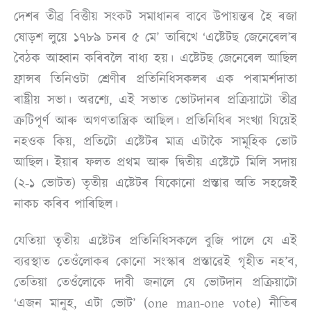
দেশৰ তীব্ৰ বিত্তীয় সংকট সমাধানৰ বাবে উপায়ন্তৰ হৈ ৰজা
ষোড়শ লুয়ে ১৭৮৯ চনৰ ৫ মে’ তাৰিখে ‘এষ্টেটছ জেনেৰেল’ৰ
বৈঠক আহ্বান কৰিবলৈ বাধ্য হয়। এষ্টেটছ জেনেৰেল আছিল
ফ্ৰান্সৰ তিনিওটা শ্ৰেণীৰ প্ৰতিনিধিসকলৰ এক পৰামৰ্শদাতা
ৰাষ্ট্ৰীয় সভা। অৱশ্যে, এই সভাত ভোটদানৰ প্ৰক্ৰিয়াটো তীব্ৰ
ত্ৰুটিপূৰ্ণ আৰু অগণতান্ত্ৰিক আছিল। প্ৰতিনিধিৰ সংখ্যা যিয়েই
নহওক কিয়, প্ৰতিটো এষ্টেটৰ মাত্ৰ এটাকৈ সামূহিক ভোট
আছিল। ইয়াৰ ফলত প্ৰথম আৰু দ্বিতীয় এষ্টেটে মিলি সদায়
(২-১ ভোটত) তৃতীয় এষ্টেটৰ যিকোনো প্ৰস্তাৱ অতি সহজেই
নাকচ কৰিব পাৰিছিল।
যেতিয়া তৃতীয় এষ্টেটৰ প্ৰতিনিধিসকলে বুজি পালে যে এই
ব্যৱস্থাত তেওঁলোকৰ কোনো সংস্কাৰ প্ৰস্তাৱেই গৃহীত নহ’ব,
তেতিয়া তেওঁলোকে দাবী জনালে যে ভোটদান প্ৰক্ৰিয়াটো
‘এজন মানুহ, এটা ভোট’ (one man-one vote) নীতিৰ