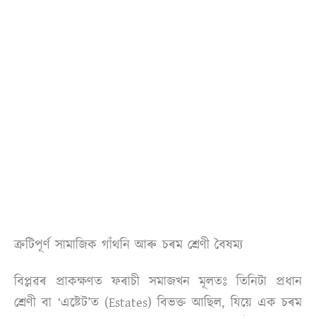
ত্ৰুটিপূৰ্ণ সামাজিক গাঁথনি আৰু চৰম শ্ৰেণী বৈষম্য
বিপ্লৱৰ প্ৰাকক্ষণত ফৰাচী সমাজখন মূলতঃ তিনিটা প্ৰধান
শ্ৰেণী বা ‘এষ্টেট’ত (Estates) বিভক্ত আছিল, যিয়ে এক চৰম