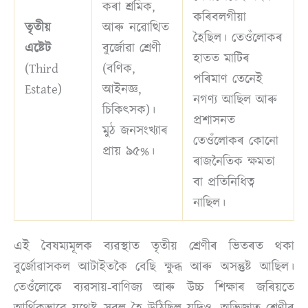
কৰা শ্ৰমিক,
কৰিবলগীয়া
তৃতীয়
আৰু নৱোত্থিত
হৈছিল। তেওঁলোকৰ
এষ্টেট
বুৰ্জোৱা শ্ৰেণী
হাতত মাটিৰ
(Third
(বণিক,
পৰিমাণ তেনেই
Estate)
আইনজ্ঞ,
নগণ্য আছিল আৰু
চিকিৎসক)।
প্ৰশাসনত
মুঠ জনসংখ্যাৰ
তেওঁলোকৰ কোনো
প্ৰায় ৯৫%।
ৰাজনৈতিক ক্ষমতা
বা প্ৰতিনিধিত্ব
নাছিল।
এই বৈষম্যমূলক ব্যৱস্থাত তৃতীয় শ্ৰেণীৰ ভিতৰত থকা
বুৰ্জোৱাসকল আটাইতকৈ বেছি ক্ষুব্ধ আৰু অসন্তুষ্ট আছিল।
তেওঁলোকে ব্যৱসায়-বাণিজ্য আৰু উচ্চ শিক্ষাৰ জৰিয়তে