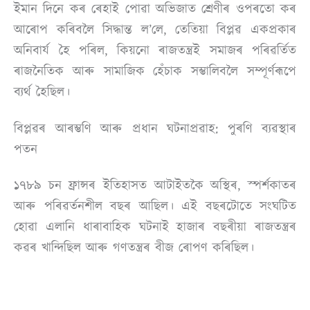
ইমান দিনে কৰ ৰেহাই পোৱা অভিজাত শ্ৰেণীৰ ওপৰতো কৰ
আৰোপ কৰিবলৈ সিদ্ধান্ত ল’লে, তেতিয়া বিপ্লৱ একপ্ৰকাৰ
অনিবাৰ্য হৈ পৰিল, কিয়নো ৰাজতন্ত্ৰই সমাজৰ পৰিৱৰ্তিত
ৰাজনৈতিক আৰু সামাজিক হেঁচাক সম্ভালিবলৈ সম্পূৰ্ণৰূপে
ব্যৰ্থ হৈছিল।
বিপ্লৱৰ আৰম্ভণি আৰু প্ৰধান ঘটনাপ্ৰৱাহ: পুৰণি ব্যৱস্থাৰ
পতন
১৭৮৯ চন ফ্ৰান্সৰ ইতিহাসত আটাইতকৈ অস্থিৰ, স্পৰ্শকাতৰ
আৰু পৰিৱৰ্তনশীল বছৰ আছিল। এই বছৰটোতে সংঘটিত
হোৱা এলানি ধাৰাবাহিক ঘটনাই হাজাৰ বছৰীয়া ৰাজতন্ত্ৰৰ
কৱৰ খান্দিছিল আৰু গণতন্ত্ৰৰ বীজ ৰোপণ কৰিছিল।