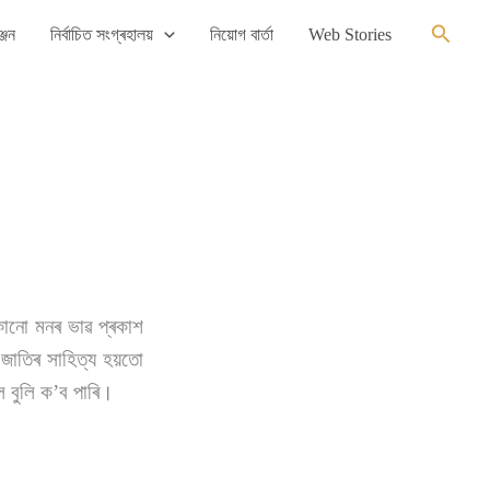
Search
্জন
নিৰ্বাচিত সংগ্ৰহালয়
নিয়োগ বাৰ্তা
Web Stories
কোনো মনৰ ভাৱ প্ৰকাশ
 জাতিৰ সাহিত্য হয়তো
ল বুলি ক’ব পাৰি।