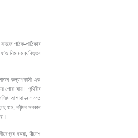
ণনে সহজে পাঠক-পাঠিকাৰ
 য
’
ত নিম্ন-মধ্যবিত্তৰ
সমাজৰ কল্যাণকামী এক
য় পোৱা যায়। পৃথিৱীৰ
 বলিষ্ঠ আশাবাদৰ লগতে
ু গুহ, ৰবীন্দ্ৰ সৰকাৰ
িছে।
ীৰেশ্বৰ বৰুৱা, দীনেশ