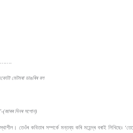
ে……….
 একোটা মেটমৰা ডাঙৰিৰ বল
’
-(জাৰৰ দিনৰ সপোন)
থাশীল। তেওঁৰ কবিতাৰ সম্পৰ্কে মন্তব্য কৰি মহেন্দ্ৰ বৰাই লিখিছেঃ
‘
তেখ