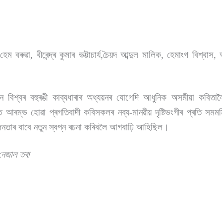
 বৰুৱা, বীৰেন্দ্ৰ কুমাৰ ভট্টাচাৰ্য,চৈয়দ আব্দুল মালিক, হেমাংগ বিশ্বাস,
 বিশ্বৰ বহুৰঙী কাব্যধাৰাৰ অধ্যয়নৰ যোগেদি আধুনিক অসমীয়া কবিতালৈ 
ম্ভ হোৱা প্ৰগতিবাদী কবিসকলৰ নব্য-মানৱীয় দৃষ্টিভংগীৰ প্ৰতি সমমৰ্
 জনতাৰ বাবে নতুন স্বপ্ন ৰচনা কৰিবলৈ আগবাঢ়ি আহিছিল।
নেজাল তৰা