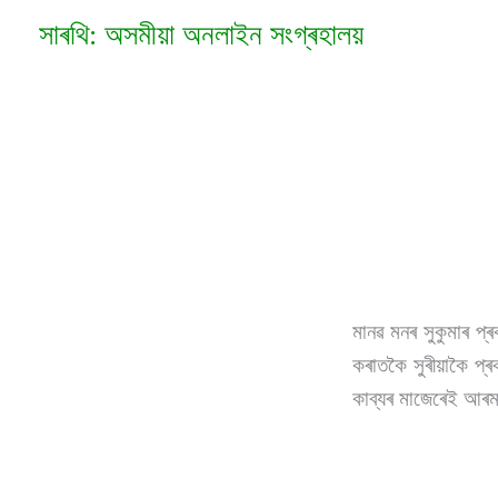
Skip
সাৰথি: অসমীয়া অনলাইন সংগ্ৰহালয়
to
content
মানৱ মনৰ সুকুমাৰ প
কৰাতকৈ সুৰীয়াকৈ প্
কাব্যৰ মাজেৰেই আৰম