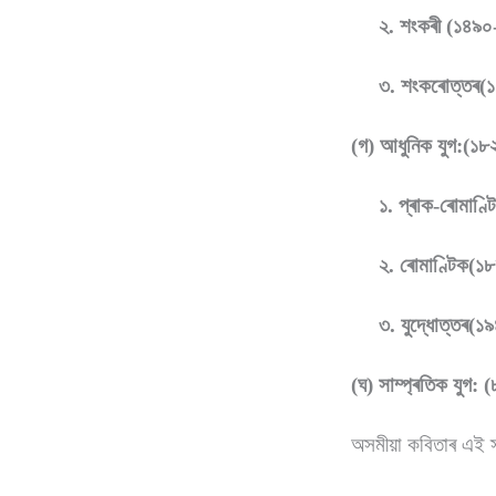
২. শংকৰী (১৪৯০
৩. শংকৰোত্তৰ(১
(গ) আধুনিক যুগ:(১
১. প্ৰাক-ৰোমাণ্
২. ৰোমাণ্টিক(১৮
৩. যুদ্ধোত্তৰ(১
(ঘ) সাম্প্ৰতিক যুগ: 
অসমীয়া কবিতাৰ এই স