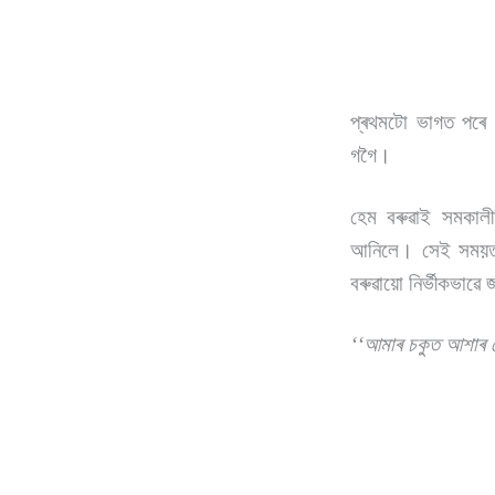
প্ৰথমটো ভাগত পৰে হেম
গগৈ।
হেম বৰুৱাই সমকালীন
আনিলে। সেই সময়ত আৰ
বৰুৱায়ো নিৰ্ভীকভাৱে
‘‘
আমাৰ চকুত আশাৰ 