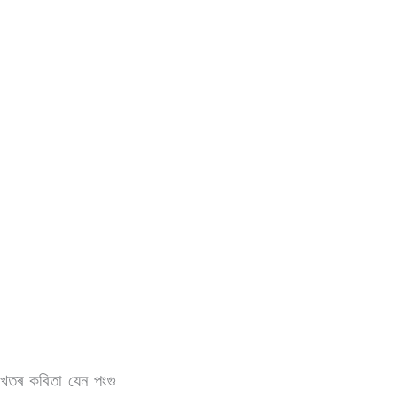
েতৰ কবিতা যেন পংগু