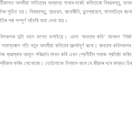
ৱৰ্তীকালত অসমীয়া সাহিত্যৰ অন্যান্য শাখাৰ দৰেই কবিতাৰো বিষয়বস্তু, ভাব
ৰ্তনৰ সূচিত হয়। বিষয়বস্তু, শব্দচয়ন, ৰচনাৰীতি, ছন্দপ্ৰয়োগ, মানসচিত্ৰ ৰচনা
তিৰ পৰা সম্পূৰ্ণ আঁতৰি অহা দেখা যায়।
ুন কবিসকলক দুটা বহল ভাগত ভগাইছে। এদল
‘
জনতাৰ কবি
’
আনদল
‘
নিৰ্
তৰ সমান্তৰাল গতি নতুন অসমীয়া কবিতাৰ তাত্পৰ্যপূৰ্ণ ৰচনা। জনতাৰ কবিসকল
াজ ব্যৱস্থাৰ আমূল পৰিৱৰ্তন সাধন কৰি এখন শ্ৰেণীহীন সমাজ প্ৰতিষ্ঠা ক
্ৰ স্বীকাৰ কৰিব নোখোজে। তেওঁলোকে বিশ্বাস কৰে যে জীৱনৰ দৰে কাব্যও চ