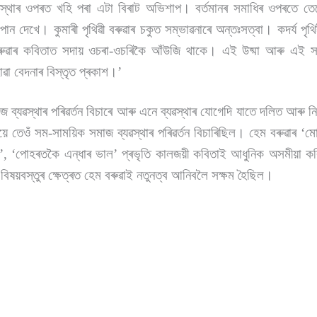
্যৱস্থাৰ ওপৰত খহি পৰা এটা বিৰাট অভিশাপ। বৰ্তমানৰ সমাধিৰ ওপৰতে তেখ
ন দেখে। কুমাৰী পৃথিৱী বৰুৱাৰ চকুত সম্ভাৱনাৰে অন্তঃসত্বা। কদৰ্য পৃথি
ুৱাৰ কবিতাত সদায় ওচৰা-ওচৰিকৈ আঁউজি থাকে। এই উষ্মা আৰু এই স
ৱা বেদনাৰ বিস্তৃত প্ৰকাশ।
’
াজ ব্যৱস্থাৰ পৰিৱৰ্তন বিচাৰে আৰু এনে ব্যৱস্থাৰ যোগেদি যাতে দলিত আৰু ন
ে তেওঁ সম-সাময়িক সমাজ ব্যৱস্থাৰ পৰিৱৰ্তন বিচাৰিছিল। হেম বৰুৱাৰ
‘
মো
’
,
‘
পোহৰতকৈ এন্ধাৰ ভাল
’
প্ৰভৃতি কালজয়ী কবিতাই আধুনিক অসমীয়া কব
ষয়বস্তুৰ ক্ষেত্ৰত হেম বৰুৱাই নতুনত্ব আনিবলৈ সক্ষম হৈছিল।