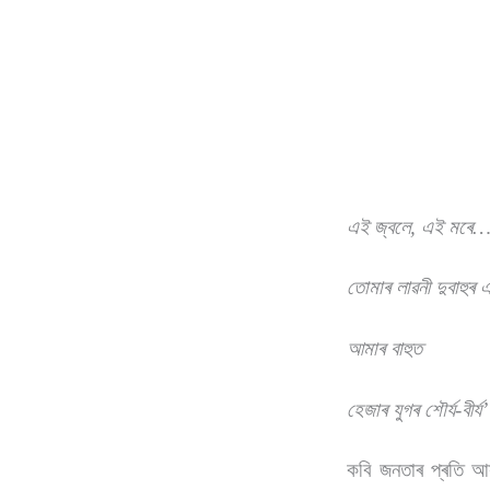
এই জ্বলে, এই মৰ
তোমাৰ লাৱনী দুবাহুৰ
আমাৰ বাহুত
হেজাৰ যুগৰ শৌৰ্য-বীৰ্য
’
কবি জনতাৰ প্ৰতি আস্