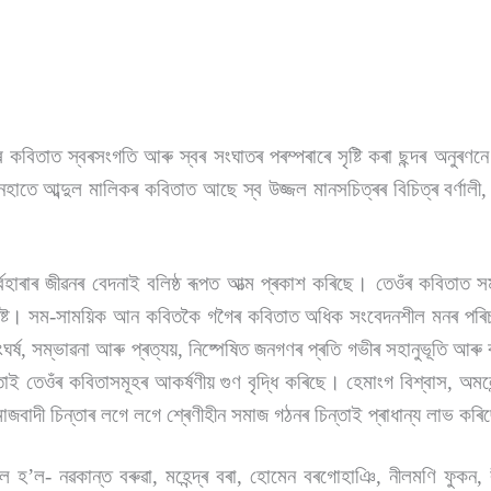
াচাৰ্যৰ কবিতাত স্বৰসংগতি আৰু স্বৰ সংঘাতৰ পৰম্পৰাৰে সৃষ্টি কৰা ছন্দৰ অনুৰ
তে আব্দুল মালিকৰ কবিতাত আছে স্ব উজ্জল মানসচিত্ৰৰ বিচিত্ৰ বৰ্ণালী,
।
্বহাৰাৰ জীৱনৰ বেদনাই বলিষ্ঠ ৰূপত আত্ম প্ৰকাশ কৰিছে। তেওঁৰ কবিতাত 
ৰ স্পষ্ট। সম-সাময়িক আন কবিতকৈ গগৈৰ কবিতাত অধিক সংবেদনশীল মনৰ পৰিচ
ঘৰ্ষ, সম্ভাৱনা আৰু প্ৰত্যয়, নিষ্পেষিত জনগণৰ প্ৰতি গভীৰ সহানুভূতি আৰু
 তেওঁৰ কবিতাসমূহৰ আকৰ্ষণীয় গুণ বৃদ্ধি কৰিছে। হেমাংগ বিশ্বাস, অমলেন্দ
াজবাদী চিন্তাৰ লগে লগে শ্ৰেণীহীন সমাজ গঠনৰ চিন্তাই প্ৰাধান্য লাভ কৰ
কল হ
’
ল- নৱকান্ত বৰুৱা, মহেন্দ্ৰ বৰা, হোমেন বৰগোহাঞি, নীলমণি ফুকন, ব