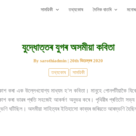
সাময়িকী
তথ্যকোষ
দৈনিক বাতৰি
মনোৰঞ
যুদ্ধোত্তৰ যুগৰ অসমীয়া কবিতা
By
sarothiadmin
|
20th ডিচেম্বৰ 2020
তথ্যকোষ
সাময়িকী
্ৰকাশ কৰা এক উল্লেখযোগ্য মাধ্যম হ’ল কবিতা। মানুহে পোনপটীয়াকৈ যি
ৰকাশ কৰা ভাৱৰ প্ৰতি সহজেই আকৰ্ষণ অনুভৱ কৰে। পৃথিৱীৰ প্ৰতিটো সভ্য
্ভণি ঘটিছিল। অসমীয়া সাহিত্যৰ ইতিহাসো কাব্যৰ জৰিয়তে আৰম্ভণি হৈছি