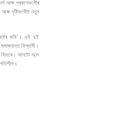
াদৰ্শ আৰু প্ৰকাশভংগীৰ
 আৰু দৃষ্টিভংগীত নতুন
জনতাৰ কবি
’
। এই দুই
ৰ সমাজবাদত বিশ্বাসী।
ৰিব বিচাৰে। আনটো দলে
িৰগতিশীল।