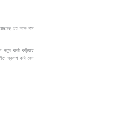
 অমলেন্দু গুহ আৰু ৰাম
নতুন বাৰ্তা কঢ়িয়াই
মিতা প্ৰকাশ কৰি হেম