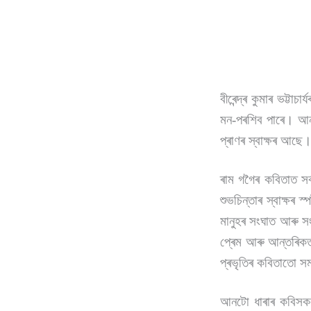
বীৰেন্দ্ৰ কুমাৰ ভট্ট
মন-পৰশিব পাৰে। আনহা
প্ৰাণৰ স্বাক্ষৰ আছে
ৰাম গগৈৰ কবিতাত সৰ
শুভচিন্তাৰ স্বাক্ষ
মানুহৰ সংঘাত আৰু সং
প্ৰেম আৰু আন্তৰিকতাই
প্ৰভৃতিৰ কবিতাতো সম
আনটো ধাৰাৰ কবিস