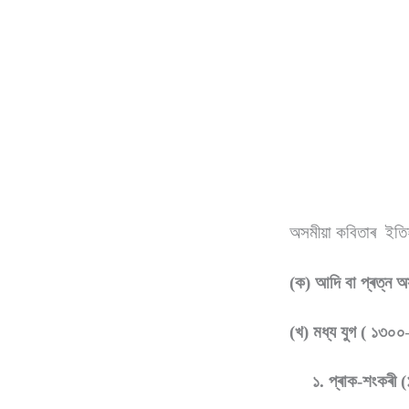
অসমীয়া কবিতাৰ ইতি
(ক) আদি বা প্ৰত্ন 
(খ) মধ্য যুগ ( ১৩০০
১. প্ৰাক-শংকৰী 