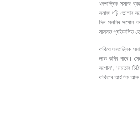
ধনতান্ত্ৰিক সমাজ ব
সমাজ গঢ়ি তোলাৰ সপো
দিন সলনিৰ সপোন বৰ
মানসত প্ৰতিফলিত হো
কবিয়ে ধনতান্ত্ৰিক সম
লাভ কৰিব পাৰে। সেয়
সপোন
’
,
‘
মমতাৰ চিঠি
কবিতাৰ আংগিক আৰু বি