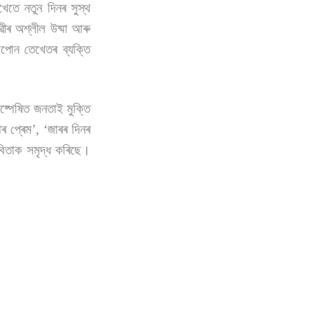
েতে নতুন দিনৰ সুস্থ
ৱীৰ অশ্লীল উষ্মা আৰু
পোন তেখেতৰ ব্যক্তি
িষ্পেষিত জনতাই মুক্তি
ৰ প্ৰেম
’
,
‘
জাৰৰ দিনৰ
িতাক সমৃদ্ধ কৰিছে।