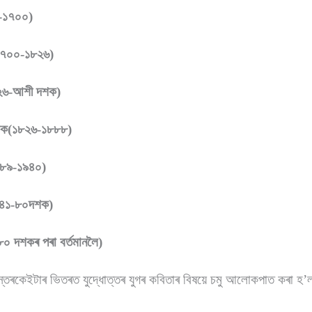
-১৭০০)
৭০০-১৮২৬)
৮২৬-আশী দশক)
টিক(১৮২৬-১৮৮৮)
৮৯-১৯৪০)
৯৪১-৮০দশক)
(৮০ দশকৰ পৰা বৰ্তমানলৈ)
্তৰকেইটাৰ ভিতৰত যুদ্ধোত্তৰ যুগৰ কবিতাৰ বিষয়ে চমু আলোকপাত কৰা হ’