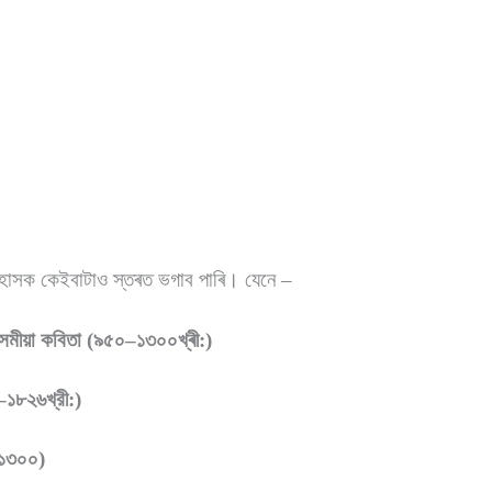
হাসক কেইবাটাও স্তৰত ভগাব পাৰি। যেনে –
অসমীয়া কবিতা (৯৫০–১৩০০খ্ৰী:)
–১৮২৬খ্রী:)
(১৩০০)