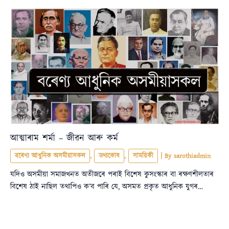
আত্মাৰাম শৰ্মা – জীৱন আৰু কৰ্ম
বৰেণ্য আধুনিক অসমীয়াসকল
,
তথ্যকোষ
,
সাময়িকী
| By
sarothiadmin
যদিও অসমীয়া সমাজখনত অতীজৰে পৰাই বিশেষ কুসংস্কাৰ বা ৰক্ষণশীলতাৰ
বিশেষ ঠাই নাছিল তথাপিও ক’ব পাৰি যে, অসমত প্ৰকৃত আধুনিক যুগৰ…