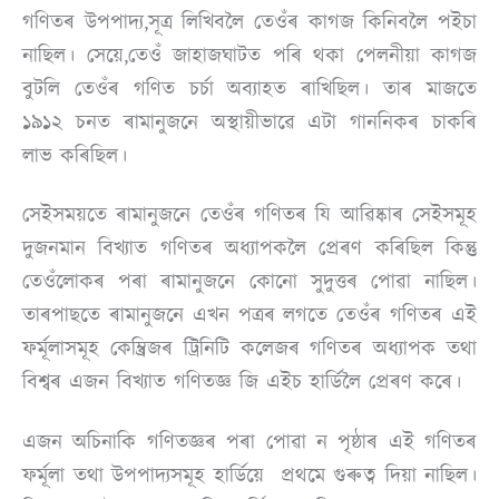
গণিতৰ উপপাদ্য,সূত্ৰ লিখিবলৈ তেওঁৰ কাগজ কিনিবলৈ পইচা
নাছিল। সেয়ে,তেওঁ জাহাজঘাটত পৰি থকা পেলনীয়া কাগজ
বুটলি তেওঁৰ গণিত চৰ্চা অব্যাহত ৰাখিছিল। তাৰ মাজতে
১৯১২ চনত ৰামানুজনে অস্থায়ীভাৱে এটা গাননিকৰ চাকৰি
লাভ কৰিছিল।
সেইসময়তে ৰামানুজনে তেওঁৰ গণিতৰ যি আৱিষ্কাৰ সেইসমূহ
দুজনমান বিখ্যাত গণিতৰ অধ্যাপকলৈ প্ৰেৰণ কৰিছিল কিন্তু
তেওঁলোকৰ পৰা ৰামানুজনে কোনো সুদুত্তৰ পোৱা নাছিল।
তাৰপাছতে ৰামানুজনে এখন পত্ৰৰ লগতে তেওঁৰ গণিতৰ এই
ফৰ্মূলাসমূহ কেম্ব্ৰিজৰ ট্ৰিনিটি কলেজৰ গণিতৰ অধ্যাপক তথা
বিশ্বৰ এজন বিখ্যাত গণিতজ্ঞ জি এইচ হাৰ্ডিলৈ প্ৰেৰণ কৰে।
এজন অচিনাকি গণিতজ্ঞৰ পৰা পোৱা ন পৃষ্ঠাৰ এই গণিতৰ
ফৰ্মূলা তথা উপপাদ্যসমূহ হাৰ্ডিয়ে প্ৰথমে গুৰুত্ব দিয়া নাছিল।