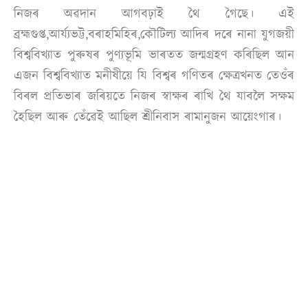
নিজৰ অৱদান আগবঢ়াই থৈ গৈছে। এই
ব্ৰহ্মগুপ্ত,আৰ্য্যভট্ট,বৰাহমিহিৰ,কৌটিল্য আদিৰ দৰে নানা যুগজয়ী
বিশ্ববিখ্যাত পুৰুষৰ পুণ্যভূমি ভাৰতত জন্মগ্ৰহণ কৰিছিল আন
এজন বিশ্ববিখ্যাত মনীষীয়ে যি বিশ্বৰ গণিতৰ ক্ষেত্ৰখনত তেওঁৰ
বিৰল প্ৰতিভাৰ জৰিয়তে নিজৰ স্বাক্ষৰ ৰাখি থৈ যাবলৈ সক্ষম
হৈছিল আৰু তেঁৱেই আছিল শ্ৰীনিবাস ৰামানুজন আয়েংগাৰ।