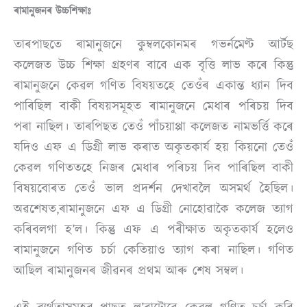
ৰামানুজনৰ উচ্চশিক্ষাঃ
তাৰপাছতে ৰামানুজনে কুম্বলকোনমৰ গভর্নমেণ্ট আৰ্টছ
কলেজত উচ্চ শিক্ষা গ্ৰহণৰ বাবে এক বৃত্তি লাভ কৰে কিন্তু
ৰামানুজনে কেৱল গণিত বিষয়তহে তেওঁৰ একান্ত ধ্যান দিব
পাৰিছিল বাকী বিষয়সমূহত ৰামানুজনে মেধাৰ পৰিচয় দিব
পৰা নাছিল। তাৰপিছত তেওঁ পাঁচয়াপ্পা কলেজত নামভৰ্ত্তি কৰে
যদিও এফ এ ডিগ্ৰী লাভ কৰাত অকৃতকার্য হয় কিয়নো তেওঁ
কেৱল গণিততহে নিজৰ মেধাৰ পৰিচয় দিব পাৰিছিল বাকী
বিষয়বোৰত তেওঁ ভাল প্ৰদৰ্শন দেখাবলৈ অসমৰ্থ হৈছিল।
অৱশেষত,ৰামানুজনে এফ এ ডিগ্ৰী নোহোৱাকৈ কলেজ ত্যাগ
কৰিবলগা হ’ল। কিন্তু এফ এ পৰীক্ষাত অকৃতকার্য হলেও
ৰামানুজনে গণিত চৰ্চা কেতিয়াও ত্যাগ কৰা নাছিল। গণিত
আছিল ৰামানুজনৰ জীৱনৰ প্ৰথম আৰু শেষ সম্বল।