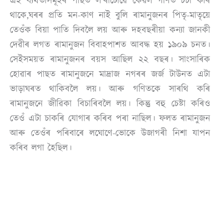
এই ব্যৰ্থতাসমূহৰ পাছত ল’ৰাটোৱে কেৱল গণিত চৰ্চা কৰি
থাকে,ঘৰৰ প্ৰতি মন-কাণ নাই বুলি ৰামানুজনৰ পিতৃ-মাতৃয়ে
তেওঁক বিয়া পাতি দিবলৈ লয় আৰু দহবছৰীয়া কন্যা জানকী
দেৱীৰ লগত ৰামানুজন বিবাহপাশত আবদ্ধ হয় ১৯০৯ চনত।
সেইসময়ত ৰামানুজনৰ বয়স আছিল ২২ বছৰ। সাংসাৰিক
হোৱাৰ পাছত ৰামানুজনে মাদ্ৰাজ নগৰৰ জৰ্জ টাউনত এটা
ভাড়াঘৰত থাকিবলৈ লয়। আৰু গণিতকে সাৰথি কৰি
ৰামানুজনে জীৱিকা বিচাৰিবলৈ লয়। কিন্তু বহু চেষ্টা কৰিও
তেওঁ এটা চাকৰি যোগাৰ কৰিব পৰা নাছিল। ফলত ৰামানুজন
আৰু তেওঁৰ পৰিবাৰে লঘোণে-ভোকে উজাগৰী নিশা যাপন
কৰিব লগা হৈছিল।