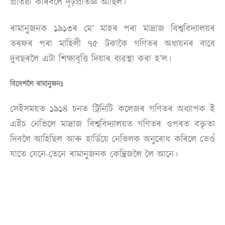
প্ৰতিষ্ঠা কৰিবলৈ দৃঢ়প্ৰতিজ্ঞ আছিল।
ৰামানুজনক ১৯১৩ৰ মে’ মাহৰ পৰা মাদ্ৰাজ বিশ্ববিদ্যালয়ৰ
তৰফৰ পৰা মাহিলী ৭৫ টকাকৈ গণিতৰ অধ্যয়নৰ বাবে
দুবছৰলৈ এটা শিক্ষাবৃত্তি দিয়াৰ ব্যৱস্থা কৰা হ’ল।
বিদেশলৈ ৰামানুজনঃ
সেইসময়ত ১৯১৪ চনত ট্ৰিনিটি কলেজৰ গণিতৰ অধ্যাপক ই
এইচ নেভিলে মাদ্ৰাজ বিশ্ববিদ্যালয়ত গণিতৰ ওপৰত বক্তৃতা
দিবলৈ আহিছিল আৰু হাৰ্ডিয়ে নেভিলক অনুৰোধ কৰিলে তেওঁ
যাতে যেনে-তেনে ৰামানুজনক কেম্ব্ৰিজলৈ লৈ আনে।