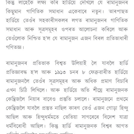
কিন্তু লাহেকৈ লক্ষ্য কৰি হাৰ্ডিয়ে দেখিলে যে ৰামানুজনৰ
কিছুমান গাণিতিক সমাধান একেবাৰে নতুন। তাৰপাছত
হাৰ্ডিয়ে তেওঁৰ সহকাৰীসকলৰ লগত ৰামানুজনৰ গাণিতিক
সমাধান আৰু সূত্ৰসমূহৰ ওপৰত আলোচনা কৰিলে আৰু
তেওঁলোক নিশ্চিত হ’ল যে ৰামানুজন এজন বিৰল প্ৰতিভাধাৰী
গণিতজ্ঞ।
ৰামানুজনৰ প্ৰতিভাক বিশ্বত উলিয়াই লৈ যাবলৈ হাৰ্ডি
প্ৰতিজ্ঞাবদ্ধ হ’ল আৰু ১৯১৩ চনৰ ৮ ফেব্ৰুৱাৰীত হাৰ্ডিয়ে
ৰামানুজনলৈ তেওঁৰ সূত্ৰসমূহৰ আৰু অধিক প্ৰমাণ বিচাৰি
এখন চিঠি লিখিলে। আৰু হাৰ্ডিয়ে অতি শীঘ্ৰে ৰামানুজনক
কেম্ব্ৰিজলৈ নিয়াৰ বাবেও প্ৰস্তুতি চলালে। ৰামানুজনে প্ৰথমে
কেম্ব্ৰিজলৈ যাবলৈ প্ৰস্তুত নাছিল কাৰণ তেওঁ এজন গোড়া হিন্দু
আছিল আৰু হিন্দুধৰ্মমতে তেতিয়া সাগৰেৰে বিদেশ যাত্ৰা
ধৰ্মবিৰোধী আছিল। কিন্তু হাৰ্ডি ৰামানুজনক বিশ্বৰ আগত