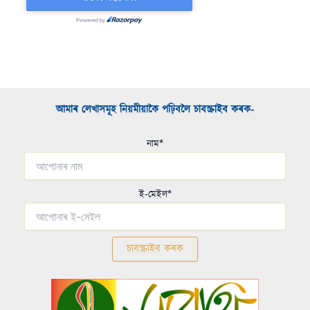
আমাৰ লেখাসমূহ নিয়মীয়াকৈ পঢ়িবলৈ চাবস্ক্ৰাইব কৰক-​
নাম*
ই-মেইল*