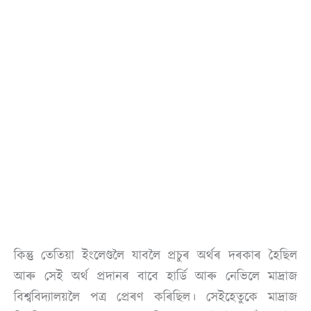
কিন্তু তেতিয়া ইংলেণ্ডলৈ যাবলৈ প্ৰচুৰ অৰ্থৰ দৰকাৰ হৈছিল
আৰু সেই অৰ্থ প্ৰদানৰ বাবে হাৰ্ডি আৰু নেভিলে মাদ্ৰাজ
বিশ্ববিদ্যালয়লৈ পত্ৰ প্ৰেৰণ কৰিছিল। সেইহেতুকে মাদ্ৰাজ