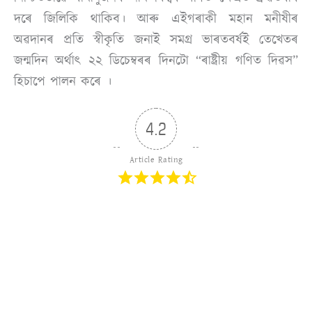
দৰে জিলিকি থাকিব। আৰু এইগৰাকী মহান মনীষীৰ
অৱদানৰ প্ৰতি স্বীকৃতি জনাই সমগ্র ভাৰতবৰ্ষই তেখেতৰ
জন্মদিন অৰ্থাৎ ২২ ডিচেম্বৰৰ দিনটো “ৰাষ্ট্ৰীয় গণিত দিৱস”
হিচাপে পালন কৰে ।
4.2
Article Rating