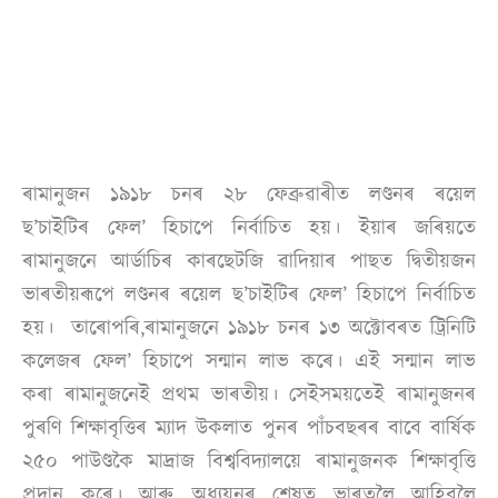
ৰামানুজন ১৯১৮ চনৰ ২৮ ফেব্ৰুৱাৰীত লণ্ডনৰ ৰয়েল
ছ’চাইটিৰ ফেল’ হিচাপে নিৰ্বাচিত হয়। ইয়াৰ জৰিয়তে
ৰামানুজনে আর্ডাচিৰ কাৰছেটজি ৱাদিয়াৰ পাছত দ্বিতীয়জন
ভাৰতীয়ৰূপে লণ্ডনৰ ৰয়েল ছ’চাইটিৰ ফেল’ হিচাপে নিৰ্বাচিত
হয়। তাৰোপৰি,ৰামানুজনে ১৯১৮ চনৰ ১৩ অক্টোবৰত ট্ৰিনিটি
কলেজৰ ফেল’ হিচাপে সন্মান লাভ কৰে। এই সন্মান লাভ
কৰা ৰামানুজনেই প্ৰথম ভাৰতীয়। সেইসময়তেই ৰামানুজনৰ
পুৰণি শিক্ষাবৃত্তিৰ ম্যাদ উকলাত পুনৰ পাঁচবছৰৰ বাবে বাৰ্ষিক
২৫০ পাউণ্ডকৈ মাদ্ৰাজ বিশ্ববিদ্যালয়ে ৰামানুজনক শিক্ষাবৃত্তি
প্ৰদান কৰে। আৰু অধ্যয়নৰ শেষত ভাৰতলৈ আহিবলৈ