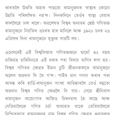
ভাৰতলৈ উভতি অহাৰ পাছতো ৰামানুজনৰ স্বাস্থ্যৰ কোনো
উন্নতি পৰিলক্ষিত নহ’ল। দিনকদিনে তেওঁৰ স্বাস্থ্য বেয়াৰ
ফাললৈহে ঢাল খালে। অৱশেষত বিশ্বৰ অন্যতম শ্ৰেষ্ঠ গণিতজ্ঞ
ৰামানুজনে নিয়তিৰ ওচৰত হাৰ মানিলে আৰু ১৯২০ চনৰ ২৬
এপ্ৰিলৰ দিনা ৰামানুজনে মৃত্যুক সাৱটি লয়।
এনেদৰেই এই বিশ্ববিখ্যাত গণিতজ্ঞজনে মাথোঁ ৩২ বছৰ
চাৰিমাহ চাৰিদিনতে এই ধৰাৰ পৰা বিদায় মাগিব লগা হয়।
বিশ্বৰ গণিতৰ ক্ষেত্ৰত ইমান চুটি জীৱনকালতে ৰামানুজনে
অলেখ অৱদান দি থৈ গ’ল। পাইৰ মান গণনা কৰাৰ পৰা
আৰম্ভ কৰি হাৰ্ডি-ৰামানুজন সংখ্যা আৱিষ্কাৰলৈ তেওঁ বহুতো
অৱদান বিশ্বৰ গণিত ক্ষেত্ৰলৈ দি যায়। সেয়ে শ্ৰীনিবাস
ৰামানুজন আয়েংগাৰ আজিও চিৰনমস্য হৈ আছে আৰু
যেতিয়ালৈকে গণিত চৰ্চা অব্যাহত থাকে তেতিয়ালৈকে
নিশ্চিতভাৱে ৰামানুজনৰ নাম বিশ্বৰ গণিত ক্ষেত্ৰত ধ্ৰুৱতৰাৰ