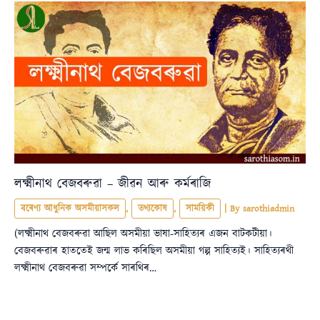
লক্ষ্মীনাথ বেজবৰুৱা – জীৱন আৰু কৰ্মৰাজি
বৰেণ্য আধুনিক অসমীয়াসকল
,
তথ্যকোষ
,
সাময়িকী
| By
sarothiadmin
(লক্ষ্মীনাথ বেজবৰুৱা আছিল অসমীয়া ভাষা-সাহিত্যৰ এজন বাটকটীয়া।
বেজবৰুৱাৰ হাততেই জন্ম লাভ কৰিছিল অসমীয়া গল্প সাহিত্যই। সাহিত্যৰথী
লক্ষ্মীনাথ বেজবৰুৱা সম্পৰ্কে সাৰথিৰ…