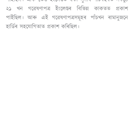
২১ খন গৱেষণাপত্ৰ ইংলেণ্ডৰ বিভিন্ন কাকতত প্ৰকাশ
পাইছিল। আৰু এই গৱেষণাপত্ৰসমূহৰ পাঁচখন ৰামানুজনে
হাৰ্ডিৰ সহযোগিতাত প্ৰকাশ কৰিছিল।