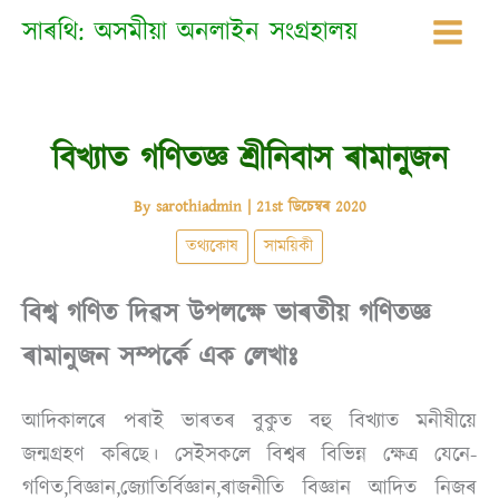
Skip
সাৰথি: অসমীয়া অনলাইন সংগ্ৰহালয়
to
content
বিখ্যাত গণিতজ্ঞ শ্ৰীনিবাস ৰামানুজন
By
sarothiadmin
|
21st ডিচেম্বৰ 2020
তথ্যকোষ
সাময়িকী
বিশ্ব গণিত দিৱস উপলক্ষে ভাৰতীয় গণিতজ্ঞ
ৰামানুজন সম্পৰ্কে এক লেখাঃ
আদিকালৰে পৰাই ভাৰতৰ বুকুত বহু বিখ্যাত মনীষীয়ে
জন্মগ্ৰহণ কৰিছে। সেইসকলে বিশ্বৰ বিভিন্ন ক্ষেত্ৰ যেনে-
গণিত,বিজ্ঞান,জ্যোতিৰ্বিজ্ঞান,ৰাজনীতি বিজ্ঞান আদিত নিজৰ