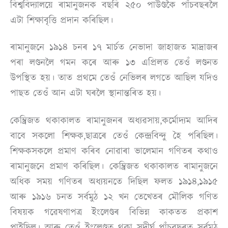
বিশ্ববিদ্যালয়ে ৰামানুজনক বছৰি ২৫০ পাউণ্ডকৈ পাঁচবছৰলৈ
এটা শিক্ষাবৃত্তি প্ৰদান কৰিছিল।
ৰামানুজনে ১৯১৪ চনৰ ১৭ মাৰ্চত নেভাদা জাহাজত মাদ্ৰাজৰ
পৰা লণ্ডনলৈ গমন কৰে আৰু ১৩ এপ্ৰিলত তেওঁ লণ্ডনত
উপস্থিত হয়। তাত প্ৰথমে তেওঁ নেভিলৰ লগতে আছিল যদিও
পাছত তেওঁ আন এটা ঘৰলৈ স্থানান্তৰিত হয়।
কেম্ব্ৰিজত থকাকালত ৰামানুজনৰ অধ্যৱসায়,কৰ্মোদ্যম আদিৰ
বাবে সকলো শিক্ষক,ছাত্ৰৰে তেওঁ কেন্দ্ৰবিন্দু হৈ পৰিছিল।
শিক্ষকসকলে প্ৰমাণ কৰিব নোৱাৰা ভালেমান গণিতৰ কথাও
ৰামানুজনে প্ৰমাণ কৰিছিল। কেম্ব্ৰিজত থকাকালত ৰামানুজনে
অধিক সময় গণিতৰ অধ্যয়নতে দিছিল ফলত ১৯১৪,১৯১৫
আৰু ১৯১৬ চনত সৰ্বমুঠ ১২ খন তেখেতৰ মৌলিক গণিত
বিষয়ক গৱেষণাপত্ৰ ইংলেণ্ডৰ বিভিন্ন কাকতত প্ৰকাশ
পাইছিল। আৰু তেওঁ ইংলেণ্ডত থকা সুদীৰ্ঘ পাঁচবছৰত সৰ্বমুঠ