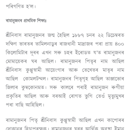
পৰিগণিত হ’ল।
ৰামানুজনৰ প্ৰাথমিক শিক্ষাঃ
শ্ৰীনিবাস ৰামানুজনৰ জন্ম হৈছিল ১৮৮৭ চনৰ ২২ ডিচেম্বৰত
দক্ষিণ ভাৰতৰ তামিলনাডুৰ ৰাজধানী মাদ্ৰাজৰ পৰা প্ৰায় ৪০০
কিলোমিটাৰ দূৰৰ এখন সৰু চহৰ ইৰোডত য’ত ৰামানুজনৰ
মোমায়েকৰ ঘৰ আছিল। ৰামানুজনৰ পিতৃৰ নাম আছিল
শ্ৰীনিবাস কুপ্পুস্বামী আয়েংগাৰ আৰু তেখেতৰ মাতৃৰ নাম
আছিল কোমলটম্মল। ৰামানুজনৰ পিতৃগৃহ আছিল তাঞ্জাভোৰ
জিলাৰ কুম্বকোনমত। সৰু কালৰে পৰাই ৰামানুজন ৰুগীয়া
প্ৰকৃতিৰ আছিল আৰু বৰআই ৰোগত ভুগি তেওঁ মৃত্যুমুখৰ
পৰা বাছি আহিছিল।
ৰামানুজনৰ পিতৃ শ্ৰীনিবাস কুপ্পুস্বামী আছিল এখন কাপোৰৰ
দোকানৰ হিচাপৰক্ষক। ৰামানুজনৰ ঘৰৰ আৰ্থিক অৱস্থা ইমান