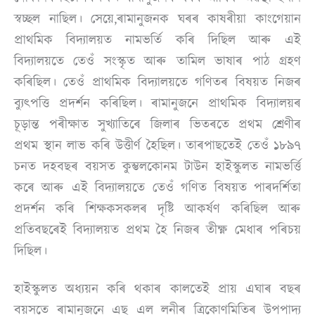
স্বচ্ছল নাছিল। সেয়ে,ৰামানুজনক ঘৰৰ কাষৰীয়া কাংগেয়ান
প্ৰাথমিক বিদ্যালয়ত নামভৰ্তি কৰি দিছিল আৰু এই
বিদ্যালয়তে তেওঁ সংস্কৃত আৰু তামিল ভাষাৰ পাঠ গ্ৰহণ
কৰিছিল। তেওঁ প্ৰাথমিক বিদ্যালয়তে গণিতৰ বিষয়ত নিজৰ
ব্যুৎপত্তি প্ৰদৰ্শন কৰিছিল। ৰামানুজনে প্ৰাথমিক বিদ্যালয়ৰ
চূড়ান্ত পৰীক্ষাত সুখ্যাতিৰে জিলাৰ ভিতৰতে প্ৰথম শ্ৰেণীৰ
প্ৰথম স্থান লাভ কৰি উত্তীৰ্ণ হৈছিল। তাৰপাছতেই তেওঁ ১৮৯৭
চনত দহবছৰ বয়সত কুম্ভলকোনম টাউন হাইস্কুলত নামভৰ্ত্তি
কৰে আৰু এই বিদ্যালয়তে তেওঁ গণিত বিষয়ত পাৰদৰ্শিতা
প্ৰদৰ্শন কৰি শিক্ষকসকলৰ দৃষ্টি আকৰ্ষণ কৰিছিল আৰু
প্ৰতিবছৰেই বিদ্যালয়ত প্ৰথম হৈ নিজৰ তীক্ষ্ণ মেধাৰ পৰিচয়
দিছিল।
হাইস্কুলত অধ্যয়ন কৰি থকাৰ কালতেই প্ৰায় এঘাৰ বছৰ
বয়সতে ৰামানুজনে এছ এল লনীৰ ত্ৰিকোণমিতিৰ উপপাদ্য