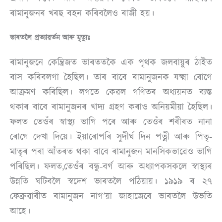
ৰামানুজনৰ খৰছ বহন কৰিবলৈও ৰাজী হয়।
ভাৰতলৈ প্ৰত্যাৱৰ্তন আৰু মৃত্যুঃ
ৰামানুজনে কেম্ব্ৰিজত ভাৰততকৈ এক পৃথক জলবায়ুৰ ঠাইত
বাস কৰিবলগা হৈছিল। তাৰ বাবে ৰামানুজনক যক্ষ্মা ৰোগে
আক্ৰমণ কৰিছিল। লগতে কেৱল গণিতৰ অধ্যয়নত ব্যস্ত
থকাৰ বাবে ৰামানুজনৰ খাদ্য গ্ৰহণ কৰাও অনিয়মীয়া হৈছিল।
ফলত তেওঁৰ স্বাস্থ্য ভাগি পৰে আৰু তেওঁৰ শৰীৰত নানা
ৰোগে দেখা দিয়ে। ইয়াৰোপৰি সুদীৰ্ঘ দিন পত্নী আৰু পিতৃ-
মাতৃৰ পৰা আঁতৰত থকা বাবে ৰামানুজন মানসিকভাৱেও ভাগি
পৰিছিল। ফলত,তেওঁৰ বন্ধু-বৰ্গ আৰু অধ্যাপকসকলে স্বাস্থ্যৰ
উন্নতি ঘটিবলৈ স্বদেশ ভাৰতলৈ পঠিয়ায়। ১৯১৯ ৰ ২৭
ফেব্ৰুৱাৰীত ৰামানুজন নাগ’য়া জাহাজেৰে ভাৰতলৈ উভতি
আহে।