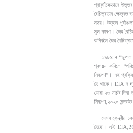
প্ৰাকৃতিকভাৱে উত্তৰ 
বৈচিত্রতাৰ ক্ষেত্ৰত
নহয়। উত্তৰ পূৰ্বাঞ্
মূল কাৰণ। জৈৱ বৈচিত
কৰিবলৈ জৈৱ বৈচিত্ৰ
১৯৮৪ ৰ “ভূপাল গেছ
প্ৰণয়ন কৰিলে “পৰি
নিৰূপণ”। এই প্ৰক্ৰিয়া
হৈ থাকে। EIA ৰ দ্ব
যোৱা ২৩ মাৰ্চৰ দিনা
নিৰূপণ,২০২০ সন্দৰ্ভ
দেশৰ কেন্দ্ৰীয় চৰ
হৈছে। এই EIA,2020