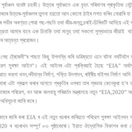
পূৰ্বাঞ্চল যথেষ্ট চহকী। উত্তৰ পূৰ্বাঞ্চলে এক বৃহৎ পৰিমাণৰ প্ৰাকৃতিক সৌন
 ভাৰতৰ উত্তৰ-পূৰ্বাঞ্চলৰ তুলনা হয়তো আন কোনো ঠাইৰ লগত কৰিব নোৱাৰি বা 
চলৰ গভীৰ অৰণ্যত পোৱা গছ-গছনি তথা জীৱ-জন্তু,চৰাই-চিৰিকটি আদিয়ে এই অ
্রতা আমাৰ বাবে এক চিনাকি তথা মানুহ তথা সকলো সুস্থভাৱে জীয়াই থাকি প
তাৰ অত্যন্ত প্ৰয়োজন।
 ট্ৰেজেদী”ৰ পাছত কিছু উপলব্ধি কৰি ভৱিষ্যতে এনে ঘটনা নঘটিবলৈ
ৱেশ সুৰক্ষা আইন”। এই আইনৰ এটা প্ৰক্ৰিয়াই হৈছে “EIA” অৰ্থাৎ
ত কয়লা খনন,নদীবান্ধ নিৰ্মাণ, শক্তি উৎপাদন, ৰাষ্ট্ৰীয় ঘাইপথ নিৰ্মাণ আদি ক
াৰা এটা প্ৰকল্প কৰাৰ আগতে প্ৰকৃতিৰ ওপৰত তাৰ প্ৰভাৱ কেনেকুৱা হ’ব
 ভাৰতৰ পৰিৱেশ, বন আৰু জলবায়ু পৰিৱৰ্তন মন্ত্ৰালয়ে নতুন “EIA,2020” অৰ্
ত অধিসূচনা জাৰি কৰে।
কাৰে জাৰি কৰা EIA ৰ এই নতুন খচৰাৰ জৰিয়তে পৰিৱেশ সুৰক্ষা আইনখন
 ৰ খচৰাখন সম্পূৰ্ণ ৮৩ পৃষ্ঠাজোৰা। ইয়াত ঔদ্যোগিক বিকাশৰ কথা ক