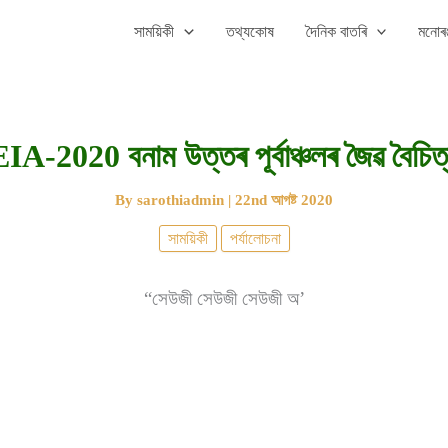
সাময়িকী
তথ্যকোষ
দৈনিক বাতৰি
মনোৰঞ
IA-2020 বনাম উত্তৰ পূৰ্বাঞ্চলৰ জৈৱ বৈচিত
By
sarothiadmin
|
22nd আগষ্ট 2020
সাময়িকী
পৰ্যালোচনা
“সেউজী সেউজী সেউজী অ’