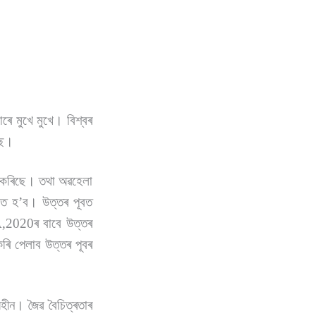
ৰে মুখে মুখে। বিশ্বৰ
িছে।
ণ কৰিছে। তথা অৱহেলা
িণত হ’ব। উত্তৰ পূবত
IA,2020ৰ বাবে উত্তৰ
 কৰি পেলাব উত্তৰ পূবৰ
ীন। জৈৱ বৈচিত্ৰতাৰ