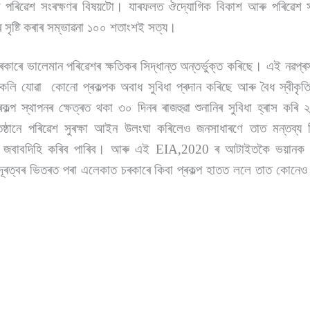
ছে পৰিৱেশ সংৰক্ষণৰ বিষয়টো। যাৰফলত ঔদ্যোগিক বিকাশ আৰু পৰিৱেশ স
 সৃষ্টি কৰাৰ সম্ভাৱনা ১০০ শতাংশই সত্য।
ভালেমান পৰিৱেশৰ ক্ষতিকৰ সিদ্ধান্ত অন্তৰ্ভুক্ত কৰিছে। এই নৱপ্ৰস
লি যোৱা কোনো প্ৰকল্পক অবাধ সুবিধা প্ৰদান কৰিছে আৰু বৈধ স্বীকৃতি প
ল্প স্থাপনৰ ক্ষেত্ৰত থকা ৩০ দিনৰ ৰাজহুৱা শুনানিৰ সুবিধা হ্ৰাস কৰি
তিষ্ঠানে পৰিৱেশ সুৰক্ষা আইন উলংঘা কৰিলেও জনসাধাৰণে তাত মন্তব্
ঠানক জবাবদিহি কৰিব পাৰিব। আৰু এই EIA,2020 ৰ আটাইতকৈ ভয়ানক ক
দূৰত্বৰ ভিতৰত পৰা এলেকাত চৰকাৰে কিবা প্ৰকল্প হাতত ললে তাত কোনে