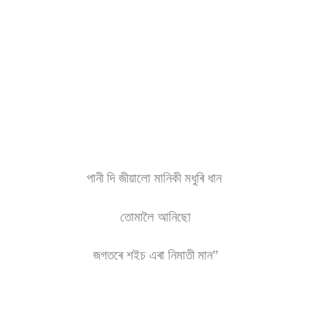
পানী দি জীয়ালো মানিকী মধুৰি ধান
তোমালৈ আনিছো
জগতৰে শইচ এৰা নিমাতী মান”