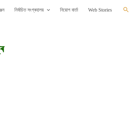
Search
্জন
নিৰ্বাচিত সংগ্ৰহালয়
নিয়োগ বাৰ্তা
Web Stories
্ৰ