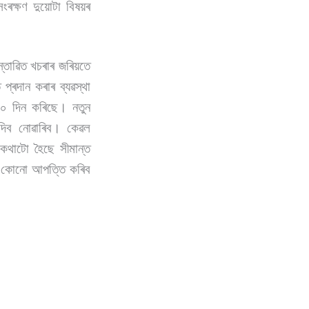
ংৰক্ষণ দুয়োটা বিষয়ৰ
্তাৱিত খচৰাৰ জৰিয়তে
্ৰদান কৰাৰ ব্যৱস্থা
 ২০ দিন কৰিছে। নতুন
য দিব নোৱাৰিব। কেৱল
থাটো হৈছে সীমান্ত
ও কোনো আপত্তি কৰিব