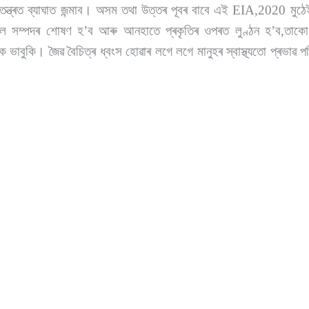
তিতন্ত্ৰত ব্যাঘাত জন্মাব। অসম তথা উত্তৰ পূবৰ বাবে এই EIA,2020 মুঠ
ৱল সম্পদৰ শোষণ হ’ব আৰু আনহাতে প্ৰকৃতিৰ ওপৰত লুণ্ঠন হ’ব,তাক
ক ভাবুকি। জৈৱ বৈচিত্ৰ ধ্বংস হোৱাৰ লগে লগে মানুহৰ স্বাস্থ্যতো প্ৰভাৱ
।