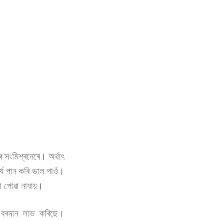
সংমিশ্ৰনেৰে। অৰ্থাৎ
্য পান কৰি ভাল পাওঁ।
তো পোৱা নাযায়।
ৎ বৰদান লাভ কৰিছে।