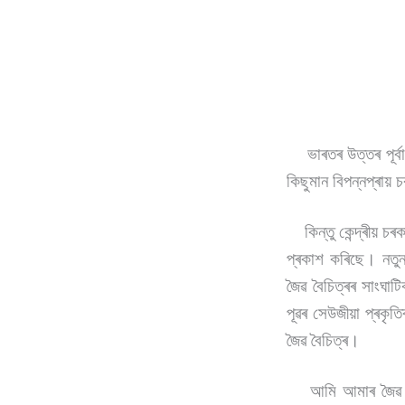
ভাৰতৰ উত্তৰ পূৰ্বাঞ
কিছুমান বিপন্নপ্ৰায়
কিন্তু কেন্দ্ৰীয় চ
প্ৰকাশ কৰিছে। নতুন
জৈৱ বৈচিত্ৰৰ সাংঘা
পূৱৰ সেউজীয়া প্ৰকৃতি
জৈৱ বৈচিত্ৰ।
আমি আমাৰ জৈৱ বৈচি