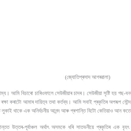
(জ্যোতিপ্ৰসাদ আগৰৱালা)
। আমি বিচাৰো চাৰিওফালে সেউজীয়াৰ চাদৰ। সেউজীয়া সৃষ্টি হয় গছ-বনৰ 
 ৰক্ষা কৰাটো আমাৰ দায়িত্ব তথা কৰ্তব্য। আমি সবাই প্ৰকৃতিৰ অপৰূপ সৌন্দৰ
ণত লুকাই থাকে এক অনির্বচনীয় আনন্দ আৰু প্ৰশান্তি যিটো কেতিয়াও আন ক
ত উত্তৰ-পূৰ্বাঞ্চল অৰ্থাৎ অসমকে ধৰি সাতভনীয়ে প্ৰকৃতিৰ এক বৃহ