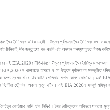
্চল জৈৱ বৈচিত্ৰত অধিক চহকী। উত্তৰ পূৰ্বাঞ্চলৰ জৈৱ বৈচিত্ৰৰ কথা সকলো
 চৰাই-চিৰিকটি,জীৱ-জন্তু তথা গছ-গছনি এই অঞ্চলৰ অৰণ্যসমূহত বিৰাজ কৰ
ৰকাৰৰ এই EIA,2020ৰ নীতি-নিয়মে উত্তৰ পূৰ্বাঞ্চলৰ জৈৱ বৈচিত্ৰক আওকা
 EIA,2020 ৰ খচৰামতে হ’বলৈ হ’লে উত্তৰ-পূৰ্বাঞ্চলখন মৰুভূমিত পৰ
টিক ৰূপত স্খলন ঘটিব যাৰ আমি কেতিয়াও কল্পনা কৰিব নোৱাৰিম। এই E
ৰ বিনন্দীয়া সৌন্দৰ্যৰ অকাল মৃত্যু ঘটিব। এই EIA,2020এ সম্পূৰ্ণ মষিমূৰ
ত্ৰ কেতিয়াও হানি হ’ব নিদিওঁ। জৈৱ বৈচিত্ৰতাৰ অবিহনে সকলো মূল্যহ