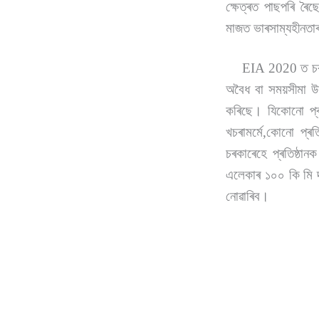
ক্ষেত্ৰত পাছপৰি ৰৈ
মাজত ভাৰসাম্যহীনতাৰ
EIA 2020 ত চৰকাৰে 
অবৈধ বা সময়সীমা উক
কৰিছে। যিকোনো প্ৰক
খচৰামৰ্মে,কোনো প্ৰ
চৰকাৰেহে প্ৰতিষ্
এলেকাৰ ১০০ কি মি 
নোৱাৰিব।