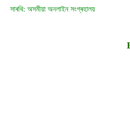
Skip
সাৰথি: অসমীয়া অনলাইন সংগ্ৰহালয়
to
content
E