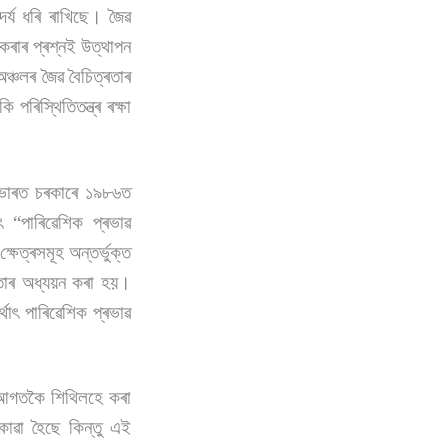
্দৰ্য ধৰি ৰাখিছে। জৈৱ
কৰাৰ প্ৰশ্নই উত্থাপন
ঞ্চলৰ জৈৱ বৈচিত্ৰতাৰ
ৰিস্থিতিতন্ত্ৰ ৰক্ষা
 ভাৰত চৰকাৰে ১৯৮৬ত
 “পাৰিৱেশিক প্ৰভাৱ
্ষেত্ৰসমূহ অন্তৰ্ভুক্ত
 তাৰ অধ্যয়ন কৰা হয়।
থাৎ পাৰিৱেশিক প্ৰভাৱ
 আগতকৈ শিথিলহে কৰা
োৱা হৈছে কিন্তু এই