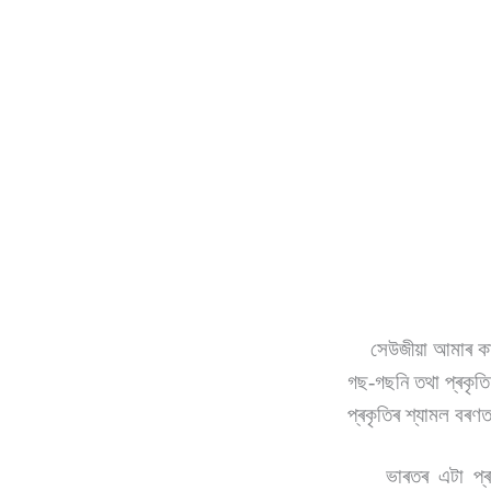
সেউজীয়া আমাৰ কাম্য
গছ-গছনি তথা প্ৰকৃতি
প্ৰকৃতিৰ শ্যামল বৰ
ভাৰতৰ এটা প্ৰান্ত