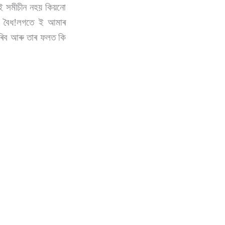
েই সমীচীন নহয় কিয়নো
ো বৈধ!লগতে ই আমাৰ
 পৰিব আৰু তাৰ ফলত কি