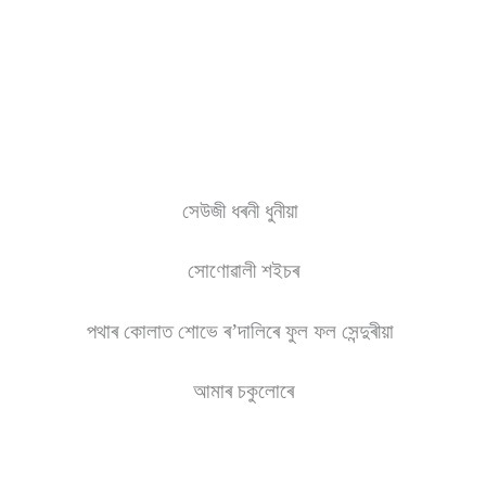
সেউজী ধৰনী ধুনীয়া
সোণোৱালী শইচৰ
পথাৰ কোলাত শোভে ৰ’দালিৰে ফুল ফল সেন্দুৰীয়া
আমাৰ চকুলোৰে