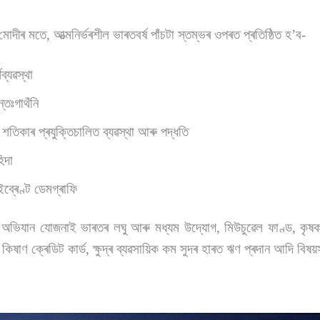
্ৰ মোদীৰ মতে, আত্মনিৰ্ভৰশীল ভাৰতবৰ্ষ পাঁচটা স্তম্ভৰ ওপৰত প্ৰতিষ্ঠিত হʼব-
থব্যৱস্থা
্তঃগাথঁনি
 শতিকাৰ প্ৰযুক্তিচালিত ব্যৱস্থা আৰু পদ্ধতি
িদা
ইব্ৰেণ্ট ডেমগ্ৰাফি
িযান যোজনাই ভাৰতৰ লঘু আৰু মধ্যম উদ্যোগ, মিউচুৱেল ফাণ্ড, কৃষক 
 কিষাণ ক্ৰেডিট কাৰ্ড, ক্ষুদ্ৰ ব্যৱসায়িক কম সুদৰ হাৰত ঋণ প্ৰদান আদি বি