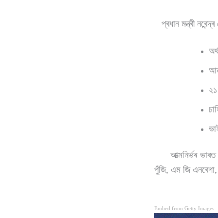
প্ৰধান মন্ত্ৰী নৰেন্দ
অৰ্
আন
২১
চাহ
ভা
আত্মনিৰ্ভৰ ভাৰত অভ
পুঁজি, এম জি এনৰেগা,
Embed from Getty Images