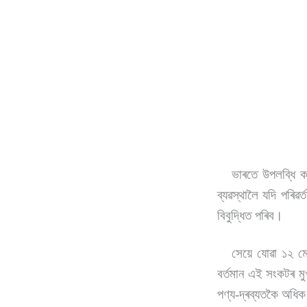
ভাৰতে উপলব্ধি কৰিছে
ব্যৱস্থালৈ যদি পৰিৱ
বিবুদ্ধিত পৰিব।
সেয়ে যোৱা ১২ মেʼ ত
বৰ্তমান এই সংকটৰ মু
পণ্য-দ্ৰব্যতকৈ অধিক