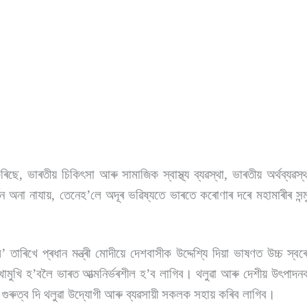
, ভাৰতীয় চিকিৎসা আৰু সামাজিক স্বাস্থ্য ব্যৱস্থা, ভাৰতীয় অৰ্থব্যৱস
ৰ্তন অনা নাযায়, তেনেহʼলে অদূৰ ভৱিষ্যতে ভাৰতে কৰোণাৰ দৰে মহামাৰীৰ স
াৰিখে প্ৰধান মন্ত্ৰী মোদীয়ে দেশবাসীক উদ্দেশ্যি দিয়া ভাষণত উচ্চ স্ব
খামুখি হʼবলৈ ভাৰত আত্মনিৰ্ভৰশীল হʼব লাগিব। থলুৱা আৰু দেশীয় উৎপাদন
 গুৰুত্ব দি থলুৱা উদ্যোগী আৰু ব্যৱসায়ী সকলক সহায় কৰিব লাগিব।