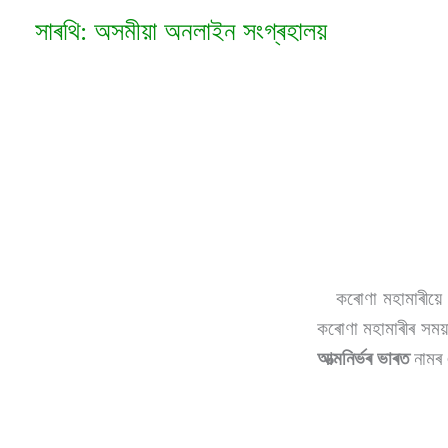
Skip
সাৰথি: অসমীয়া অনলাইন সংগ্ৰহালয়
to
content
কৰোণা মহামাৰীয়ে 
কৰোণা মহামাৰীৰ সময
আত্মনিৰ্ভৰ ভাৰত
নামৰ 