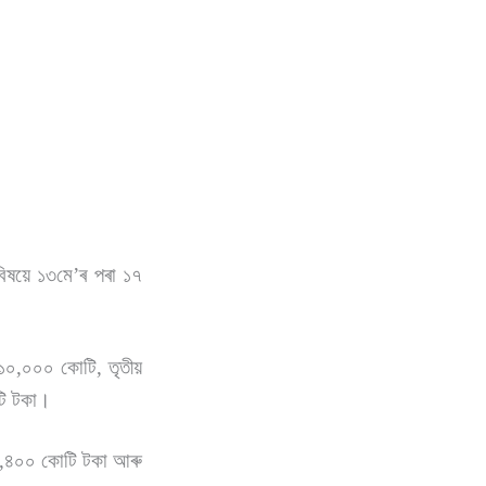
 বিষয়ে ১৩মে’ৰ পৰা ১৭
১০,০০০ কোটি, তৃতীয়
োটি টকা।
,৯২,৪০০ কোটি টকা আৰু