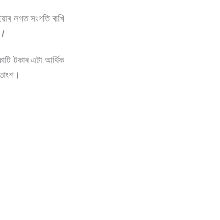
য়াৰ লগত সংগতি ৰাখি
া।
োটি টকাৰ এটা আৰ্থিক
 শতাংশ।