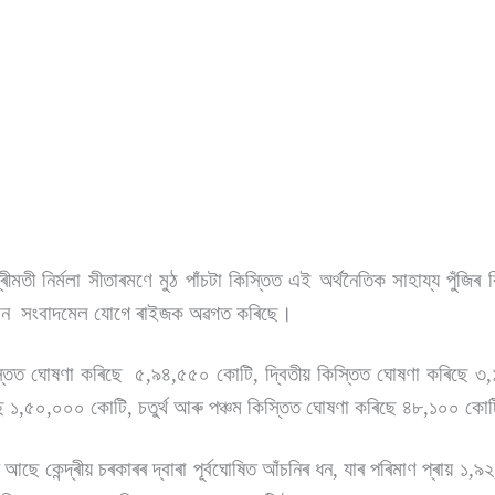
ৰীমতী নিৰ্মলা সীতাৰমণে মুঠ পাঁচটা কিস্তিত এই অৰ্থনৈতিক সাহায্য পুঁজিৰ
ঁচখন সংবাদমেল যোগে ৰাইজক অৱগত কৰিছে।
িত ঘোষণা কৰিছে ৫,৯৪,৫৫০ কোটি, দ্বিতীয় কিস্তিত ঘোষণা কৰিছে ৩,
ে ১,৫০,০০০ কোটি, চতুৰ্থ আৰু পঞ্চম কিস্তিত ঘোষণা কৰিছে ৪৮,১০০ ক
 কেন্দ্ৰীয় চৰকাৰৰ দ্বাৰা পূৰ্বঘোষিত আঁচনিৰ ধন, যাৰ পৰিমাণ প্ৰায় ১