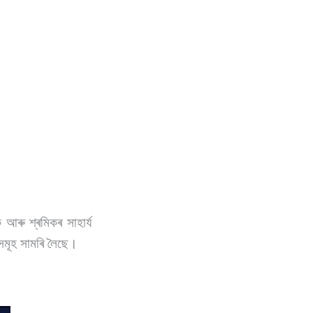
আৰু শ্ৰমিকৰ সাহাৰ্য
ষয়সমূহ সামৰি লৈছে।