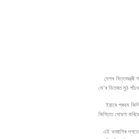
দেশৰ বিত্তমন্ত্ৰী শ্
মেʼৰ ভিতৰত মুঠ পা
ইয়াৰে প্ৰথম কিস্ত
কিস্তিত ঘোষণা কৰিছ
এই ধনৰাশিৰ লগতে আছে