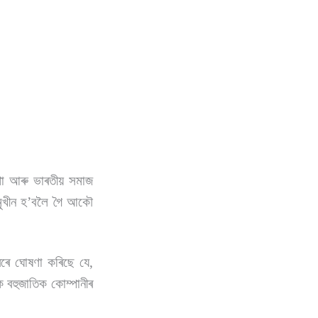
্থা আৰু ভাৰতীয় সমাজ
ন্মুখীন হʼবলৈ গৈ আকৌ
ৰেৰে ঘোষণা কৰিছে যে,
ক বহুজাতিক কোম্পানীৰ