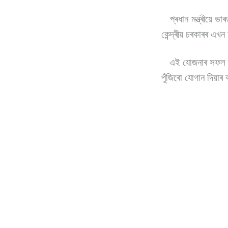
প্ৰধান মন্ত্ৰীয়ে ভা
কেন্দ্ৰীয় চৰকাৰৰ এখ
এই যোজনাৰ সফল ৰূপা
পুঁজিৰো যোগান দিয়া