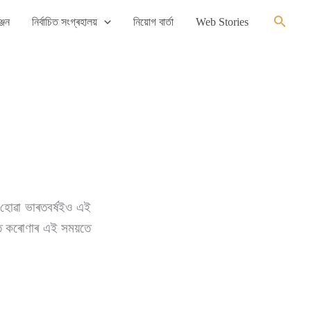
Search
্জন
নিৰ্বাচিত সংগ্ৰহালয়
নিয়োগ বাৰ্তা
Web Stories
হোৱা ভাৰতবৰ্ষইও এই
থাত কৰোণাৰ এই সময়তে