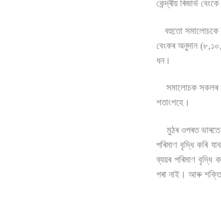
কেন্দ্ৰীয় ৰিজাৰ্ভ 
বহুতো সমালোচকে কৈ
বেংকৰ অনুদান (৮,১০,
ধন।
সমালোচক সকলৰ মতে, 
শতাংশহে।
মুঠৰ ওপৰত ভাৰতে আত্
পৰিমাণ বৃদ্ধি কৰি য
ব্যয়ৰ পৰিমাণ বৃদ্ধি
পৰা নাই। আৰু শক্তিশ