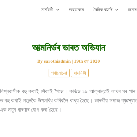
সাময়িকী
তথ্যকোষ
দৈনিক বাতৰি
মনোৰঞ
আত্মনিৰ্ভৰ ভাৰত অভিযান
By
sarothiadmin
|
19th মে’ 2020
পৰ্যালোচনা
সাময়িকী
বিশ্ববাসীক বহু কথাই শিকাই গৈছে।
কভিড ১৯ আক্ৰান্তই লাখৰ ঘৰ পাৰ 
়ত বহু কথাই নতুনকৈ উপলব্ধি কৰিবলৈ বাধ্য হৈছে। ভাৰতীয় সমাজ ব্যৱস্
এক নতুন ধাৰণাৰ যোগ কৰা হৈছে।