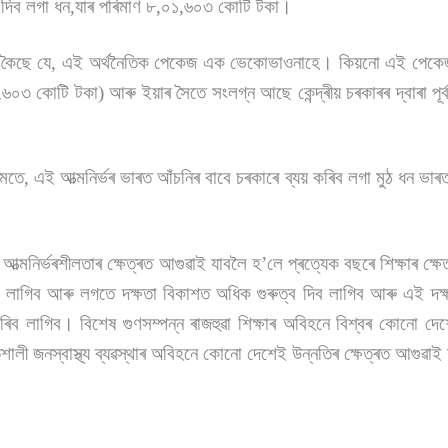
বেংকে দিব লগা ধন,যাৰ পৰিমাণ ৮,০১,৬০৩ কোটি টকা।
ছে যে, এই অৰ্থনৈতিক পেকেজ এক ভেকোভাওনাহে। কিয়নো এই পেকেজৰ
৬০৩ কোটি টকা) আৰু ইয়াৰ সৈতে সংলগ্ন আছে কেন্দ্ৰীয় চৰকাৰৰ দ্বাৰা পূৰ
এই আত্মনিৰ্ভৰ ভাৰত আঁচনিৰ বাবে চৰকাৰে ব্যয় কৰিব লগা মুঠ ধন ভাৰত
মনির্ভৰশীলতাৰ ক্ষেত্ৰত আগুৱাই যাবলৈ হ’লে প্ৰত্যেক বছৰে শিক্ষাৰ ক্ষেত
াব লাগিব আৰু লগতে দক্ষতা বিকাশত অধিক গুৰুত্ব দিব লাগিব আৰু এই দক্
 কৰিব লাগিব। বিশেষ গুণসম্পন্ন ৰাজহুৱা শিক্ষাৰ অবিহনে বিশ্বৰ কোনো দেশ
ালী জনস্বাস্থ্য ব্যৱস্থাৰ অবিহনে কোনো দেশেই উন্নতিৰ ক্ষেত্ৰত আগুৱাই