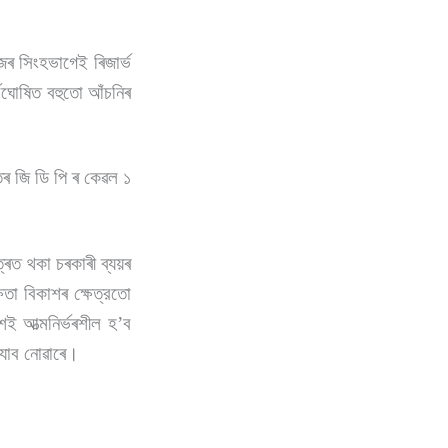
 সিংহভাগেই ৰিজাৰ্ভ
্বঘোষিত বহুতো আঁচনিৰ
ৰ জি ডি পি ৰ কেৱল ১
্ৰত থকা চৰকাৰী ব্যয়ৰ
ষতা বিকাশৰ ক্ষেত্রতো
েই আত্মনির্ভৰশীল হ’ব
 যাব নোৱাৰে।