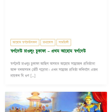
আহোম স্বৰ্গদেউসকল
তথ্যকোষ
সাময়িকী
স্বৰ্গদেউ চাওলুং চুকাফা – প্ৰথম আহোম স্বৰ্গদেউ
স্বৰ্গদেউ চাওলুং চুকাফা আছিল অসমত আহোম সাম্ৰাজ্যৰ প্ৰতিষ্ঠাতা
আৰু বৰঅসমৰ ভেঁটি গঢ়োতা। এখন সাম্ৰাজ্য প্ৰতিষ্ঠা কৰিবলৈ এজন
নায়কৰ যি গুণ […]