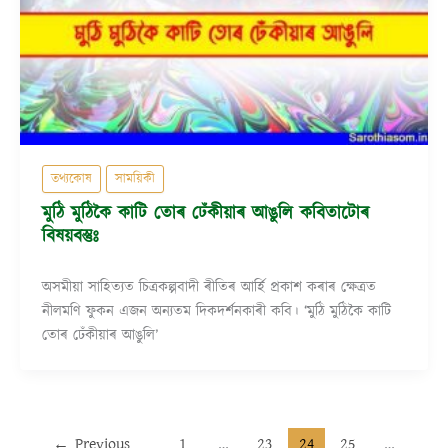
তথ্যকোষ
সাময়িকী
মুঠি মুঠিকৈ কাটি তোৰ ঢেঁকীয়াৰ আঙুলি কবিতাটোৰ
বিষয়বস্তুঃ
অসমীয়া সাহিত্যত চিত্ৰকল্পবাদী ৰীতিৰ আৰ্হি প্ৰকাশ কৰাৰ ক্ষেত্ৰত
নীলমণি ফুকন এজন অন্যতম দিকদৰ্শনকাৰী কবি। ‘মুঠি মুঠিকৈ কাটি
তোৰ ঢেঁকীয়াৰ আঙুলি’
←
Previous
1
…
23
24
25
…