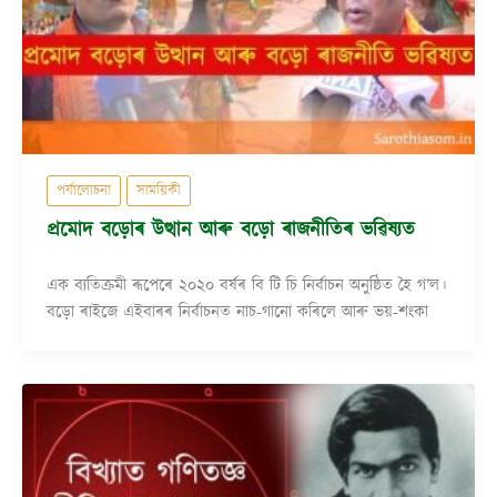
পৰ্যালোচনা
সাময়িকী
প্ৰমোদ বড়োৰ উত্থান আৰু বড়ো ৰাজনীতিৰ ভৱিষ্যত
এক ব্যতিক্ৰমী ৰূপেৰে ২০২০ বৰ্ষৰ বি টি চি নিৰ্বাচন অনুষ্ঠিত হৈ গ’ল।
বড়ো ৰাইজে এইবাৰৰ নিৰ্বাচনত নাচ-গানো কৰিলে আৰু ভয়-শংকা