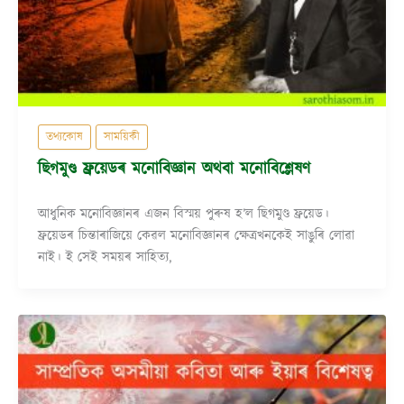
তথ্যকোষ
সাময়িকী
ছিগমুণ্ড ফ্ৰয়েডৰ মনোবিজ্ঞান অথবা মনোবিশ্লেষণ
আধুনিক মনোবিজ্ঞানৰ এজন বিস্ময় পুৰুষ হ’ল ছিগমুণ্ড ফ্ৰয়েড।
ফ্ৰয়েডৰ চিন্তাৰাজিয়ে কেৱল মনোবিজ্ঞানৰ ক্ষেত্ৰখনকেই সাঙুৰি লোৱা
নাই। ই সেই সময়ৰ সাহিত্য,