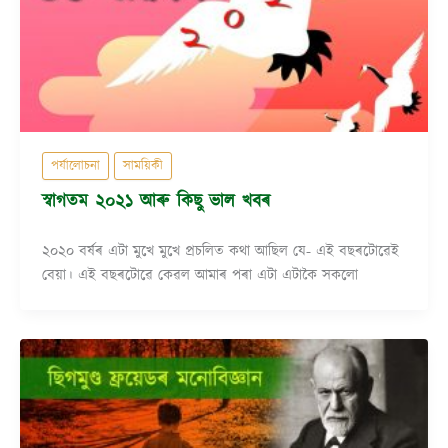
পৰ্যালোচনা
সাময়িকী
স্বাগতম ২০২১ আৰু কিছু ভাল খবৰ
২০২০ বৰ্ষৰ এটা মুখে মুখে প্ৰচলিত কথা আছিল যে- এই বছৰটোৱেই
বেয়া। এই বছৰটোৱে কেৱল আমাৰ পৰা এটা এটাকৈ সকলো