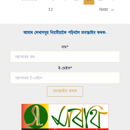
32
Next
→
আমাৰ লেখাসমূহ নিয়মীয়াকৈ পঢ়িবলৈ চাবস্ক্ৰাইব কৰক-​
নাম*
ই-মেইল*