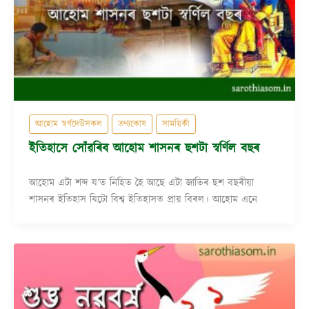
আহোম স্বৰ্গদেউসকল
তথ্যকোষ
সাময়িকী
ইতিহাসে সোঁৱৰিব আহোম শাসনৰ ছশটা স্বৰ্ণিল বছৰ
আহোম এটা শব্দ য’ত নিহিত হৈ আছে এটা জাতিৰ ছশ বছৰীয়া
শাসনৰ ইতিহাস যিটো বিশ্ব ইতিহাসত প্ৰায় বিৰল। আহোম এনে