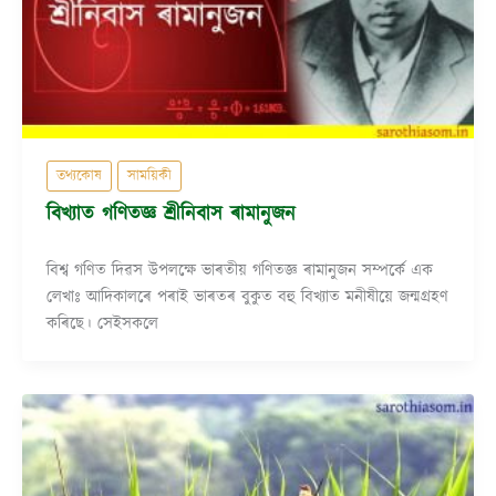
তথ্যকোষ
সাময়িকী
বিখ্যাত গণিতজ্ঞ শ্ৰীনিবাস ৰামানুজন
বিশ্ব গণিত দিৱস উপলক্ষে ভাৰতীয় গণিতজ্ঞ ৰামানুজন সম্পৰ্কে এক
লেখাঃ আদিকালৰে পৰাই ভাৰতৰ বুকুত বহু বিখ্যাত মনীষীয়ে জন্মগ্ৰহণ
কৰিছে। সেইসকলে