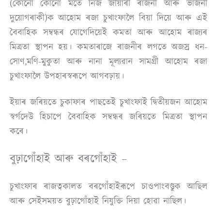
(কোনো কোনো মতে নিজ জীয়াৰী ৰাজনী আৰু ভাজনী
দুয়োগৰাকী)ক আহোম ৰজা চুখাংফালৈ বিয়া দিয়ে আৰু এই
বৈবাহিক সম্বন্ধৰ যোগেদিয়েই কমতা আৰু আহোম ৰাজ্যৰ
মিত্ৰতা স্থাপন হয়। কমতাৰাজে ৰাজনীৰ লগতে অজস্ৰ ধন-
সোণ,মণি-মুকুতা আৰু নানা মূল্যৱান সামগ্ৰী আহোম ৰজা
চুখাংফালৈ উপহাৰস্বৰূপে আগবঢ়ায়।
ইয়াৰ জৰিয়তে চুকাফাৰ পাছতেই চুখাংফাই দ্বিতীয়জন আহোম
স্বৰ্গদেউ হিচাপে বৈবাহিক সম্বন্ধৰ জৰিয়তে মিত্ৰতা স্থাপন
কৰে।
বুঢ়াগোঁহাই আৰু বৰগোঁহাই –
চুখাংফাৰ ৰাজত্বকালত বৰগোঁহাইৰূপে চাওপাংবণ্ডুক আছিল
আৰু সেইসময়ত বুঢ়াগোঁহাই নিযুক্তি দিয়া হোৱা নাছিল।