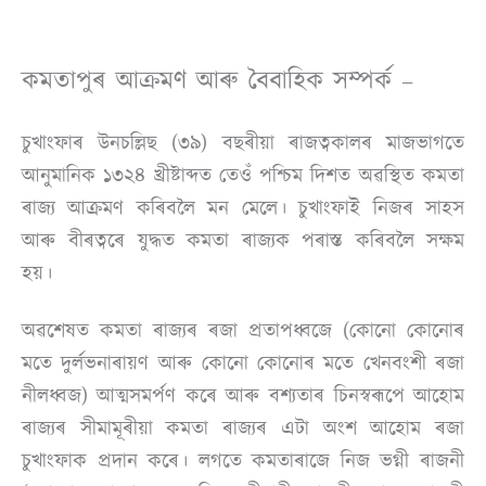
কমতাপুৰ আক্ৰমণ আৰু বৈবাহিক সম্পৰ্ক –
চুখাংফাৰ উনচল্লিছ (৩৯) বছৰীয়া ৰাজত্বকালৰ মাজভাগতে
আনুমানিক ১৩২৪ খ্ৰীষ্টাব্দত তেওঁ পশ্চিম দিশত অৱস্থিত কমতা
ৰাজ্য আক্ৰমণ কৰিবলৈ মন মেলে। চুখাংফাই নিজৰ সাহস
আৰু বীৰত্বৰে যুদ্ধত কমতা ৰাজ্যক পৰাস্ত কৰিবলৈ সক্ষম
হয়।
অৱশেষত কমতা ৰাজ্যৰ ৰজা প্ৰতাপধ্বজে (কোনো কোনোৰ
মতে দুৰ্লভনাৰায়ণ আৰু কোনো কোনোৰ মতে খেনবংশী ৰজা
নীলধ্বজ) আত্মসমৰ্পণ কৰে আৰু বশ্যতাৰ চিনস্বৰূপে আহোম
ৰাজ্যৰ সীমামূৰীয়া কমতা ৰাজ্যৰ এটা অংশ আহোম ৰজা
চুখাংফাক প্ৰদান কৰে। লগতে কমতাৰাজে নিজ ভগ্নী ৰাজনী