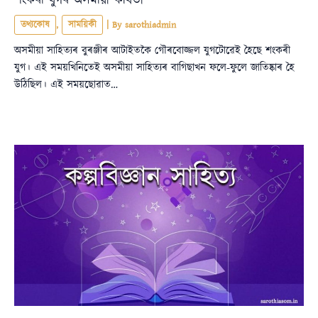
শংকৰী যুগৰ অসমীয়া কবিতা
তথ্যকোষ
,
সাময়িকী
| By
sarothiadmin
অসমীয়া সাহিত্যৰ বুৰঞ্জীৰ আটাইতকৈ গৌৰবোজ্জল যুগটোৱেই হৈছে শংকৰী
যুগ। এই সময়খিনিতেই অসমীয়া সাহিত্যৰ বাগিছাখন ফলে-ফুলে জাতিষ্কাৰ হৈ
উঠিছিল। এই সময়ছোৱাত…