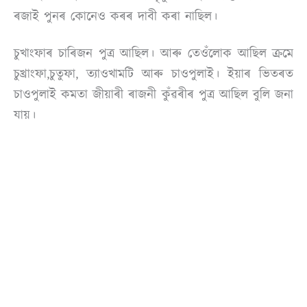
ৰজাই পুনৰ কোনেও কৰৰ দাবী কৰা নাছিল।
চুখাংফাৰ চাৰিজন পুত্ৰ আছিল। আৰু তেওঁলোক আছিল ক্ৰমে
চুখ্ৰাংফা,চুতুফা, ত্যাওখামটি আৰু চাওপুলাই। ইয়াৰ ভিতৰত
চাওপুলাই কমতা জীয়াৰী ৰাজনী কুঁৱৰীৰ পুত্ৰ আছিল বুলি জনা
যায়।