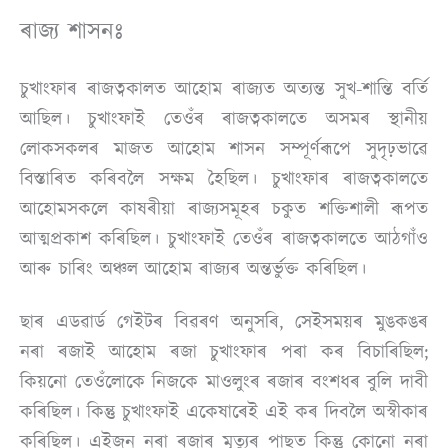
ৰাজ্য শাসনঃ
চুখাংফাৰ ৰাজত্বকালত আহোম ৰাজ্যত অত্যন্ত সুখ-শান্তি বৰ্তি
আছিল। চুখাংফাই তেওঁৰ ৰাজত্বকালতে অসমৰ স্থানীয়
লোকসকলৰ মাজত আহোম শাসন সম্পূৰ্ণৰূপে সুদৃঢ়ভাৱে
বিস্তাৰিত কৰিবলৈ সক্ষম হৈছিল। চুখাংফাৰ ৰাজত্বকালতে
আহোমসকলে কাষৰীয়া ৰাজ্যসমূহৰ চকুত শক্তিশালী ৰূপত
আত্মপ্ৰকাশ কৰিছিল। চুখাংফাই তেওঁৰ ৰাজত্বকালতে আঠগাঁও
আৰু চাৰিং অঞ্চল আহোম ৰাজ্যৰ অন্তৰ্ভুক্ত কৰিছিল।
ছাৰ এডৱাৰ্ড গেইটৰ বিৱৰণ অনুসৰি, সেইসময়ৰ মুঙকঙৰ
নৰা ৰজাই আহোম ৰজা চুখাংফাৰ পৰা কৰ বিচাৰিছিল;
কিয়নো তেওঁলোকে নিজকে মাওলুংৰ ৰজাৰ বংশধৰ বুলি দাবী
কৰিছিল। কিন্তু চুখাংফাই একেষাৰেই এই কৰ দিবলৈ অস্বীকাৰ
কৰিছিল। এইজন নৰা ৰজাৰ মৃত্যুৰ পাছত কিন্তু কোনো নৰা