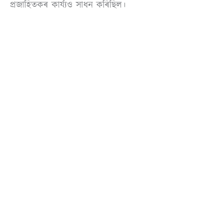
প্ৰজাহিতকৰ কাৰ্য্যও সাধন কৰিছিল।