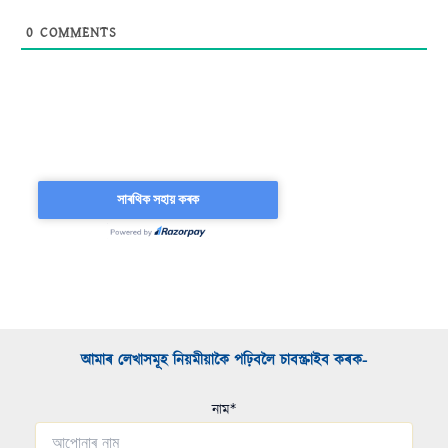
0
COMMENTS
আমাৰ লেখাসমূহ নিয়মীয়াকৈ পঢ়িবলৈ চাবস্ক্ৰাইব কৰক-​
নাম*