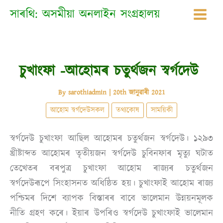
Skip
সাৰথি: অসমীয়া অনলাইন সংগ্ৰহালয়
to
content
চুখাংফা -আহোমৰ চতুৰ্থজন স্বৰ্গদেউ
By
sarothiadmin
|
20th জানুৱাৰী 2021
আহোম স্বৰ্গদেউসকল
তথ্যকোষ
সাময়িকী
স্বৰ্গদেউ চুখাংফা আছিল আহোমৰ চতুৰ্থজন স্বৰ্গদেউ। ১২৯৩
খ্ৰীষ্টাব্দত আহোমৰ তৃতীয়জন স্বৰ্গদেউ চুবিনফাৰ মৃত্যু ঘটাত
তেখেতৰ বৰপুত্ৰ চুখাংফা আহোম ৰাজ্যৰ চতুৰ্থজন
স্বৰ্গদেউৰূপে সিংহাসনত অধিষ্ঠিত হয়। চুখাংফাই আহোম ৰাজ্য
পশ্চিমৰ দিশে ব্যাপক বিস্তাৰৰ বাবে ভালেমান উন্নয়নমূলক
নীতি গ্ৰহণ কৰে। ইয়াৰ উপৰিও স্বৰ্গদেউ চুখাংফাই ভালেমান