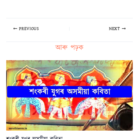
PREVIOUS
NEXT
আৰু পঢ়ক