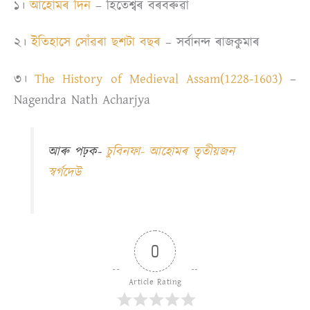
১।
আহোমৰ দিন
– হিতেশ্বৰ বৰবৰুৱা
২।
ইতিহাসে সোঁৱৰা ছশটা বছৰ
– সৰ্বানন্দ ৰাজকুমাৰ
৩।
The History of Medieval Assam(1228-1603)
–
Nagendra Nath Acharjya
আৰু পঢ়ক-
চুবিনফা- আহোমৰ তৃতীয়জন
স্বৰ্গদেউ
0
Article Rating