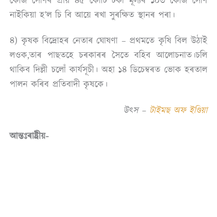
কেজি সোণৰ প্ৰায় ৪৫ কোটি টকা মূল্যৰ ১০৩ কেজি সোণ
নাইকিয়া হ’ল চি বি আয়ে ৰখা সুৰক্ষিত স্থানৰ পৰা।
৪) কৃষক বিদ্ৰোহৰ নেতাৰ ঘোষণা – প্ৰথমতে কৃষি বিল উঠাই
লওক,তাৰ পাছতহে চৰকাৰৰ সৈতে বহিব আলোচনাত।চলি
থাকিব দিল্লী চলোঁ কাৰ্যসূচী। অহা ১৪ ডিচেম্বৰত ভোক হৰতাল
পালন কৰিব প্ৰতিবাদী কৃষকে।
উৎস –
টাইমছ অফ ইণ্ডিয়া
আন্তঃৰাষ্ট্ৰীয়-