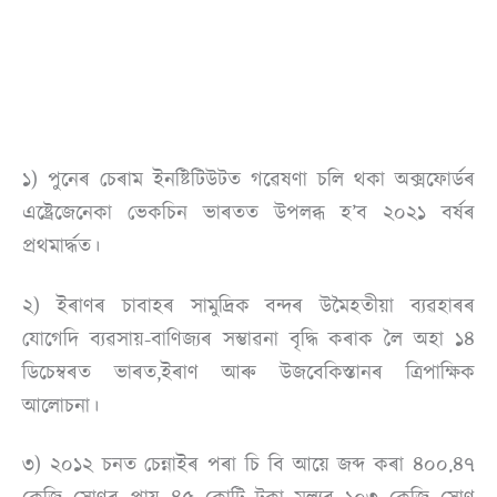
১) পুনেৰ চেৰাম ইনষ্টিটিউটত গৱেষণা চলি থকা অক্সফোর্ডৰ
এষ্ট্ৰেজেনেকা ভেকচিন ভাৰতত উপলব্ধ হ’ব ২০২১ বৰ্ষৰ
প্ৰথমাৰ্দ্ধত।
২) ইৰাণৰ চাবাহৰ সামুদ্ৰিক বন্দৰ উমৈহতীয়া ব্যৱহাৰৰ
যোগেদি ব্যৱসায়-বাণিজ্যৰ সম্ভাৱনা বৃদ্ধি কৰাক লৈ অহা ১৪
ডিচেম্বৰত ভাৰত,ইৰাণ আৰু উজবেকিস্তানৰ ত্ৰিপাক্ষিক
আলোচনা।
৩) ২০১২ চনত চেন্নাইৰ পৰা চি বি আয়ে জব্দ কৰা ৪০০.৪৭