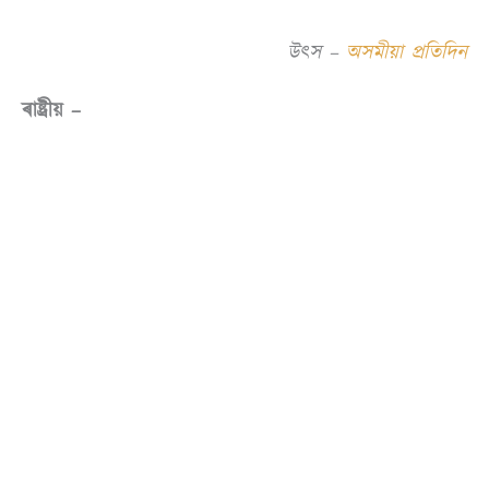
উৎস –
অসমীয়া প্ৰতিদিন
ৰাষ্ট্ৰীয় –