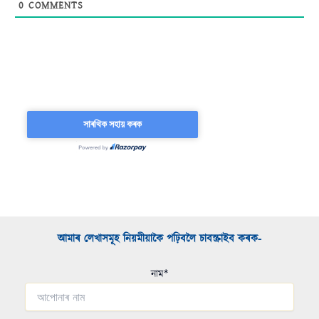
0
COMMENTS
আমাৰ লেখাসমূহ নিয়মীয়াকৈ পঢ়িবলৈ চাবস্ক্ৰাইব কৰক-​
নাম*