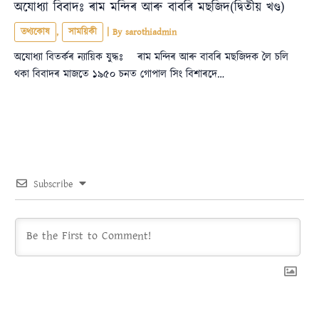
অযোধ্যা বিবাদঃ ৰাম মন্দিৰ আৰু বাবৰি মছজিদ(দ্বিতীয় খণ্ড)
তথ্যকোষ
,
সাময়িকী
| By
sarothiadmin
অযোধ্যা বিতৰ্কৰ ন্যায়িক যুদ্ধঃ ৰাম মন্দিৰ আৰু বাবৰি মছজিদক লৈ চলি
থকা বিবাদৰ মাজতে ১৯৫০ চনত গোপাল সিং বিশাৰদে…
Subscribe