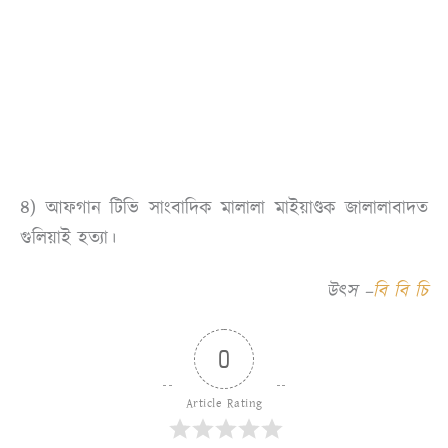
৪) আফগান টিভি সাংবাদিক মালালা মাইয়াণ্ডক জালালাবাদত
গুলিয়াই হত্যা।
উৎস –
বি বি চি
0
Article Rating