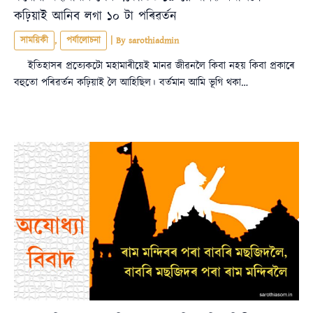
কঢ়িয়াই আনিব লগা ১০ টা পৰিৱৰ্তন
সাময়িকী
,
পৰ্যালোচনা
| By
sarothiadmin
ইতিহাসৰ প্ৰত্যেকটো মহামাৰীয়েই মানৱ জীৱনলৈ কিবা নহয় কিবা প্ৰকাৰে
বহুতো পৰিৱৰ্তন কঢ়িয়াই লৈ আহিছিল। বৰ্তমান আমি ভূগি থকা…