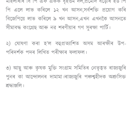
মহিলাৰীৰ বি পি এফ একক বৃহত্তম দল,প্ৰমোদ বড়োৰ ইউ পি
পি এলে লাভ কৰিলে ১২ খন আসন,সৰ্বশক্তি প্ৰয়োগ কৰি
বিজেপিয়ে লাভ কৰিলে ৯ খন আসন,এখন এখনকৈ আসনতে
সীমাবদ্ধ কংগ্ৰেছ আৰু নৱ শৰণীয়াৰ গণ সুৰক্ষা পাৰ্টি।
২) ঘোষণা কৰা হ’ল বহুপ্ৰত্যাশিত অসম আৰক্ষীৰ উপ-
পৰিদৰ্শক পদৰ লিখিত পৰীক্ষাৰ ফলাফল।
৩) আছু আৰু কৃষক মুক্তি সংগ্ৰাম সমিতিৰ নেতৃত্বত ৰাজ্যজুৰি
পুনৰ কা আন্দোলনৰ দামামা।ৰাজ্যজুৰি পঞ্চশ্বহীদক অশ্ৰুসিক্ত
শ্ৰদ্ধাঞ্জলি।