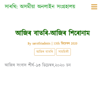
Skip
সাৰথি: অসমীয়া অনলাইন সংগ্ৰহালয়
to
content
আজিৰ বাতৰি-আজিৰ শিৰোনাম
By
sarothiadmin
|
13th ডিচেম্বৰ 2020
আজিৰ বাতৰি
সাময়িকী
আজিৰ সংবাদ শীৰ্ষ–১৩ ডিচেম্বৰ,২০২০ চন