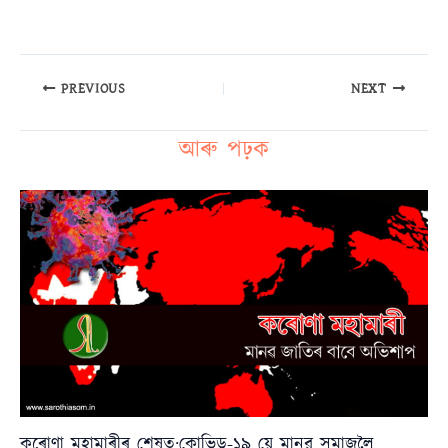
PREVIOUS
NEXT
আৰু পঢ়ক
কৰোণা মহামাৰীৰ শেষত:কোভিড-১৯ য়ে মানৱ সমাজলৈ