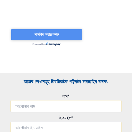
আমাৰ লেখাসমূহ নিয়মীয়াকৈ পঢ়িবলৈ চাবস্ক্ৰাইব কৰক-​
নাম*
ই-মেইল*