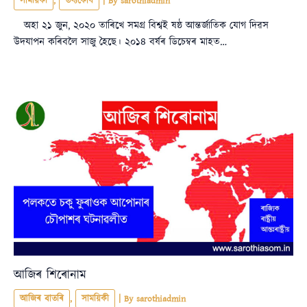
সাময়িকী
,
তথ্যকোষ
| By
sarothiadmin
অহা ২১ জুন, ২০২০ তাৰিখে সমগ্ৰ বিশ্বই ষষ্ঠ আন্তৰ্জাতিক যোগ দিৱস
উদযাপন কৰিবলৈ সাজু হৈছে। ২০১৪ বৰ্ষৰ ডিচেম্বৰ মাহত…
আজিৰ শিৰোনাম
আজিৰ বাতৰি
,
সাময়িকী
| By
sarothiadmin