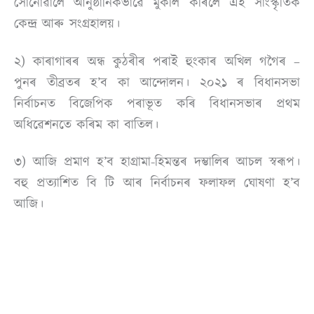
সোনোৱালে আনুষ্ঠানিকভাৱে মুকলি কৰিলে এই সাংস্কৃতিক
কেন্দ্ৰ আৰু সংগ্ৰহালয়।
২) কাৰাগাৰৰ অন্ধ কুঠৰীৰ পৰাই হুংকাৰ অখিল গগৈৰ –
পুনৰ তীব্রতৰ হ’ব কা আন্দোলন। ২০২১ ৰ বিধানসভা
নিৰ্বাচনত বিজেপিক পৰাভূত কৰি বিধানসভাৰ প্ৰথম
অধিৱেশনতে কৰিম কা বাতিল।
৩) আজি প্ৰমাণ হ’ব হাগ্ৰামা-হিমন্তৰ দম্ভালিৰ আচল স্বৰূপ।
বহু প্ৰত্যাশিত বি টি আৰ নিৰ্বাচনৰ ফলাফল ঘোষণা হ’ব
আজি।