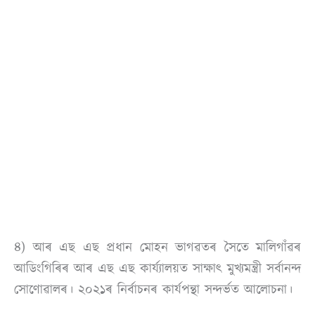
৪) আৰ এছ এছ প্ৰধান মোহন ভাগৱতৰ সৈতে মালিগাঁৱৰ
আডিংগিৰিৰ আৰ এছ এছ কাৰ্য্যালয়ত সাক্ষাৎ মুখ্যমন্ত্ৰী সৰ্বানন্দ
সোণোৱালৰ। ২০২১ৰ নিৰ্বাচনৰ কাৰ্যপন্থা সন্দৰ্ভত আলোচনা।