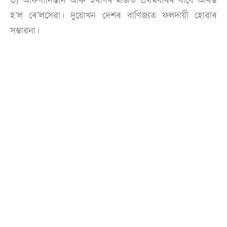
৩) আফগানিস্তান আৰু ইৰাণৰ মাজত প্ৰথমবাৰৰ বাবে আৰম্ভ
হ’ল ৰে’লসেৱা। দুয়োখন দেশৰ বাণিজ্যত ফলদায়ী হোৱাৰ
সম্ভাৱনা।