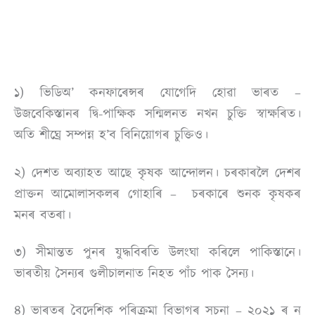
১) ভিডিঅ’ কনফাৰেন্সৰ যোগেদি হোৱা ভাৰত –
উজবেকিস্তানৰ দ্বি-পাক্ষিক সন্মিলনত নখন চুক্তি স্বাক্ষৰিত।
অতি শীঘ্ৰে সম্পন্ন হ’ব বিনিয়োগৰ চুক্তিও।
২) দেশত অব্যাহত আছে কৃষক আন্দোলন। চৰকাৰলৈ দেশৰ
প্ৰাক্তন আমোলাসকলৰ গোহাৰি – চৰকাৰে শুনক কৃষকৰ
মনৰ বতৰা।
৩) সীমান্তত পুনৰ যুদ্ধবিৰতি উলংঘা কৰিলে পাকিস্তানে।
ভাৰতীয় সৈন্যৰ গুলীচালনাত নিহত পাঁচ পাক সৈন্য।
৪) ভাৰতৰ বৈদেশিক পৰিক্ৰমা বিভাগৰ সূচনা – ২০২১ ৰ ন