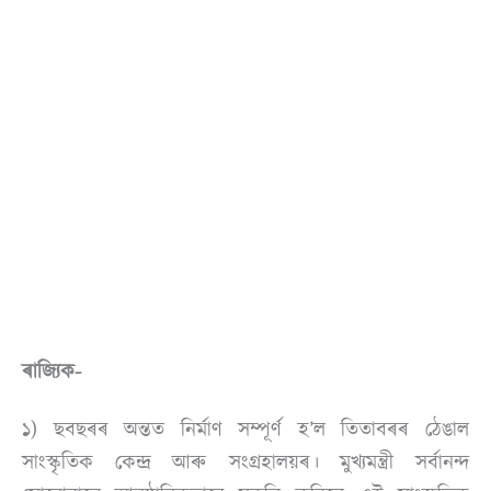
ৰাজ্যিক-
১) ছবছৰৰ অন্তত নিৰ্মাণ সম্পূৰ্ণ হ’ল তিতাবৰৰ ঠেঙাল
সাংস্কৃতিক কেন্দ্ৰ আৰু সংগ্ৰহালয়ৰ। মুখ্যমন্ত্ৰী সৰ্বানন্দ