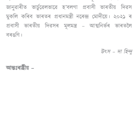
জানুৱাৰীত ভাৰ্চুৱেলভাৱে হ’বলগা প্ৰবাসী ভাৰতীয় দিৱস
মুকলি কৰিব ভাৰতৰ প্ৰধানমন্ত্ৰী নৰেন্দ্ৰ মোদীয়ে। ২০২১ ৰ
প্ৰবাসী ভাৰতীয় দিৱসৰ মূলমন্ত্ৰ – আত্মনির্ভৰ ভাৰতলৈ
বৰঙণি।
উৎস – দা হিন্দু
আন্তঃৰাষ্ট্ৰীয় –