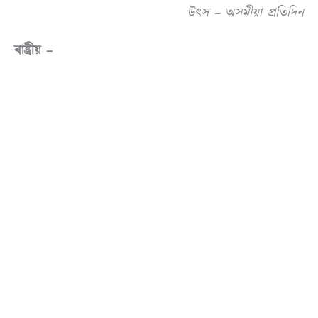
উৎস – অসমীয়া প্ৰতিদিন
ৰাষ্ট্ৰীয় –