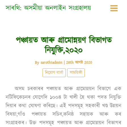
Skip
সাৰথি: অসমীয়া অনলাইন সংগ্ৰহালয়
to
content
পঞ্চায়ত আৰু গ্ৰামোন্নয়ণ বিভাগত
নিযুক্তি,২০২০
By
sarothiadmin
|
28th আগষ্ট 2020
নিয়োগ বাৰ্তা
সাময়িকী
অসম চৰকাৰৰ পঞ্চায়ত আৰু গ্ৰামোন্নয়ন বিভাগে এক
নটিফিকেচনৰ যোগেদি ১০০৪ টা খালী হৈ থকা পদত নিযুক্তি
দিয়াৰ কথা ঘোষণা কৰিছে। এই পদসমূহ সহকাৰী খণ্ড উন্নয়ন
বিষয়া,গাঁও পঞ্চায়ত সচিব,কনিষ্ঠ সহায়ক আৰু কৰ
সংগ্ৰাহকৰ। উক্ত পদসমূহ পঞ্চায়ত আৰু গ্ৰামোন্নয়ন বিভাগৰ