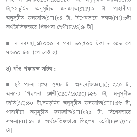
টা,সমভূমিৰ অনুসূচীত জনজাতি(STP):৯ টা, পাহাৰীয়া
অনুসূচীত জনজাতি(STH):৪ টা, বিশেষভাৱে সক্ষম(PH):৩টা
অৰ্থনৈতিকভাৱে পিছপৰা শ্ৰেণী(EWS):৯ টা]
■ দা-দৰমহা::১৪,০০০ ৰ পৰা ৬০,৫০০ টকা + গ্ৰেড পে
৭,৬০০ টকা (পে বেণ্ড ২)
৪) গাঁও পঞ্চায়ত সচিব :
■ মুঠ পদৰ সংখ্যা ৫৭৮ টা [অসংৰক্ষিত(UR): ২২০ টা,
অন্যান্য পিছপৰা শ্ৰেণী(OBC/MOBC):১৫৬ টা, অনুসূচীত
জাতি(SC):৪০ টা,সমভূমিৰ অনুসূচীত জনজাতি(STP):৫৮ টা,
পাহাৰীয়া অনুসূচীত জনজাতি(STH):২৯ টা, বিশেষভাৱে
সক্ষম(PH):১৭ টা অৰ্থনৈতিকভাৱে পিছপৰা শ্ৰেণী(EWS):৫৮
টা]