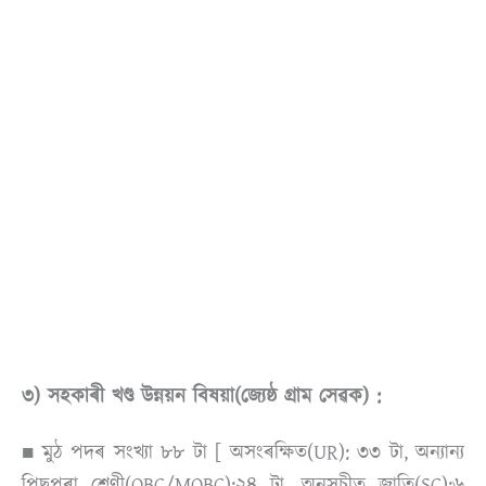
৩) সহকাৰী খণ্ড উন্নয়ন বিষয়া(জ্যেষ্ঠ গ্ৰাম সেৱক) :
■ মুঠ পদৰ সংখ্যা ৮৮ টা [ অসংৰক্ষিত(UR): ৩৩ টা, অন্যান্য
পিছপৰা শ্ৰেণী(OBC/MOBC):২৪ টা, অনুসূচীত জাতি(SC):৬