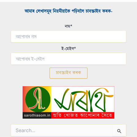
আমাৰ লেখাসমূহ নিয়মীয়াকৈ পঢ়িবলৈ চাবস্ক্ৰাইব কৰক-​
নাম*
ই-মেইল*
Search
for: