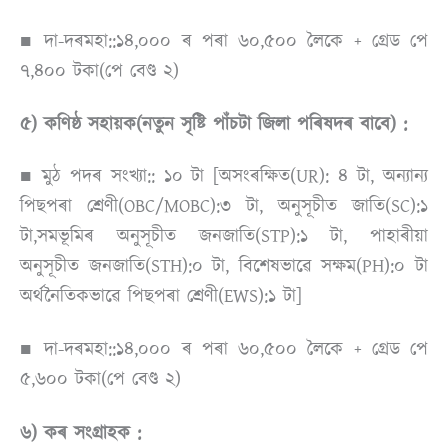
■ দা-দৰমহা::১৪,০০০ ৰ পৰা ৬০,৫০০ লৈকে + গ্ৰেড পে
৭,৪০০ টকা(পে বেণ্ড ২)
৫) কণিষ্ঠ সহায়ক(নতুন সৃষ্টি পাঁচটা জিলা পৰিষদৰ বাবে) :
■ মুঠ পদৰ সংখ্যা:: ১০ টা [অসংৰক্ষিত(UR): ৪ টা, অন্যান্য
পিছপৰা শ্ৰেণী(OBC/MOBC):৩ টা, অনুসূচীত জাতি(SC):১
টা,সমভূমিৰ অনুসূচীত জনজাতি(STP):১ টা, পাহাৰীয়া
অনুসূচীত জনজাতি(STH):০ টা, বিশেষভাৱে সক্ষম(PH):০ টা
অৰ্থনৈতিকভাৱে পিছপৰা শ্ৰেণী(EWS):১ টা]
■ দা-দৰমহা::১৪,০০০ ৰ পৰা ৬০,৫০০ লৈকে + গ্ৰেড পে
৫,৬০০ টকা(পে বেণ্ড ২)
৬) কৰ সংগ্ৰাহক :