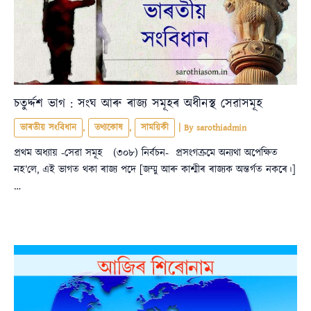
চতুৰ্দ্দশ ভাগ : সংঘ আৰু ৰাজ্য সমূহৰ অধীনস্থ সেৱাসমূহ
ভাৰতীয় সংবিধান
,
তথ্যকোষ
,
সাময়িকী
| By
sarothiadmin
প্রথম অধ্যায় -সেৱা সমূহ (৩০৮) নিৰ্বচন- প্রসংগক্রমে অন্যথা অপেক্ষিত
নহ’লে, এই ভাগত থকা ৰাজ্য পদে [জম্মু আৰু কাশ্মীৰ ৰাজ্যক অন্তৰ্গত নকৰে।]
…