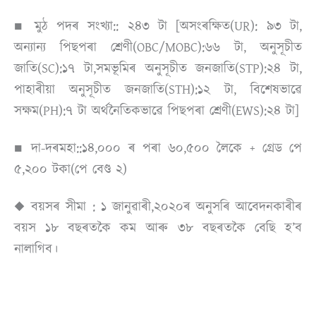
■ মুঠ পদৰ সংখ্যা:: ২৪৩ টা [অসংৰক্ষিত(UR): ৯৩ টা,
অন্যান্য পিছপৰা শ্ৰেণী(OBC/MOBC):৬৬ টা, অনুসূচীত
জাতি(SC):১৭ টা,সমভূমিৰ অনুসূচীত জনজাতি(STP):২৪ টা,
পাহাৰীয়া অনুসূচীত জনজাতি(STH):১২ টা, বিশেষভাৱে
সক্ষম(PH):৭ টা অৰ্থনৈতিকভাৱে পিছপৰা শ্ৰেণী(EWS):২৪ টা]
■ দা-দৰমহা::১৪,০০০ ৰ পৰা ৬০,৫০০ লৈকে + গ্ৰেড পে
৫,২০০ টকা(পে বেণ্ড ২)
◆ বয়সৰ সীমা : ১ জানুৱাৰী,২০২০ৰ অনুসৰি আবেদনকাৰীৰ
বয়স ১৮ বছৰতকৈ কম আৰু ৩৮ বছৰতকৈ বেছি হ’ব
নালাগিব।