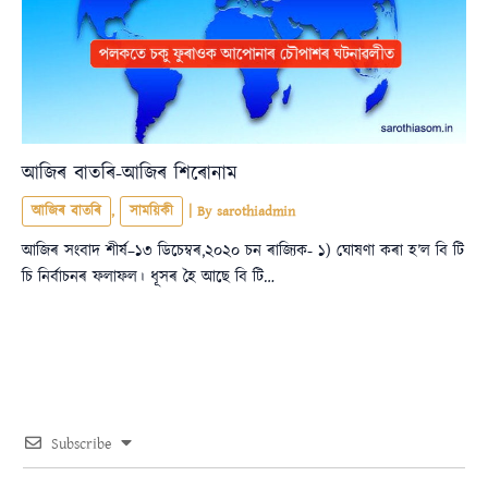
আজিৰ বাতৰি-আজিৰ শিৰোনাম
আজিৰ বাতৰি
,
সাময়িকী
| By
sarothiadmin
আজিৰ সংবাদ শীৰ্ষ–১৩ ডিচেম্বৰ,২০২০ চন ৰাজ্যিক- ১) ঘোষণা কৰা হ’ল বি টি
চি নিৰ্বাচনৰ ফলাফল। ধূসৰ হৈ আছে বি টি…
Subscribe