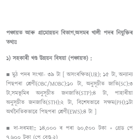
পঞ্চায়ত আৰু গ্ৰামোন্নয়ন বিভাগ,অসমৰ খালী পদৰ নিযুক্তিৰ
তথ্যঃ
১) সহকাৰী খণ্ড উন্নয়ন বিষয়া (পঞ্চায়ত) :
■ মুঠ পদৰ সংখ্যা- ৩৯ টা [ অসংৰক্ষিত(UR): ১৫ টা, অন্যান্য
পিছপৰা শ্ৰেণী(OBC/MOBC):১০ টা, অনুসূচীত জাতি(SC):৩
টা,সমভূমিৰ অনুসূচীত জনজাতি(STP):৪ টা, পাহাৰীয়া
অনুসূচীত জনজাতি(STH):২ টা, বিশেষভাৱে সক্ষম(PH):১টা
অৰ্থনৈতিকভাৱে পিছপৰা শ্ৰেণী(EWS):৪ টা ]
■ দা-দৰমহা:: ১৪,০০০ ৰ পৰা ৬০,৫০০ টকা + গ্ৰেড পে
৭,৬০০ টকা (পে বেণ্ড-২)