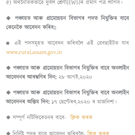
৫) অৰ্থনৈতিকভাৱে দুৰ্বল শ্ৰেণী(EWS)ৰ প্ৰমাণ পত্ৰ লাগিব।
◆ পঞ্চায়ত আৰু গ্ৰামোন্নয়ন বিভাগৰ পদত নিযুক্তিৰ বাবে
কেনেকৈ আবেদন কৰিব::
■ এই পদসমূহত আবেদন কৰিবলৈ এই ৱেবছাইটত যাব
www.rural.assam.gov.in
◆ পঞ্চায়ত আৰু গ্ৰামোন্নয়ন বিভাগৰ নিযুক্তিৰ বাবে অনলাইন
আবেদনৰ আৰম্ভণিৰ দিন:
২৮ আগষ্ট,২০২০
◆ পঞ্চায়ত আৰু গ্ৰামোন্নয়ন বিভাগৰ নিযুক্তিৰ বাবে অনলাইন
আবেদনৰ অন্তিম দিন:
১৭ ছেপ্টেম্বৰ,২০২০ ৰ মাজনিশা।
◆ সম্পূৰ্ণ নটিফিকেচনৰ বাবে-
ক্লিক কৰক
◆ নিৰ্দিষ্ট পদৰ বাবে আবেদন কৰিবলৈ-
ক্লিক কৰক