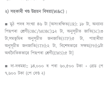
২) সহকাৰী খণ্ড উন্নয়ন বিষয়া(W&C) :
■ মুঠ পদৰ সংখ্যা ৪৬ টা [অসংৰক্ষিত(UR): ১৮ টা, অন্যান্য
পিছপৰা শ্ৰেণী(OBC/MOBC):১২ টা, অনুসূচীত জাতি(SC):৩
টা,সমভূমিৰ অনুসূচীত জনজাতি(STP):৫ টা, পাহাৰীয়া
অনুসূচীত জনজাতি(STH):২ টা, বিশেষভাৱে সক্ষম(PH):১টা
অৰ্থনৈতিকভাৱে পিছপৰা শ্ৰেণী(EWS):৫ টা]
■ দা-দৰমহা:: ১৪,০০০ ৰ পৰা ৬০,৫০০ টকা + গ্ৰেড পে
৭,৬০০ টকা (পে বেণ্ড ২)