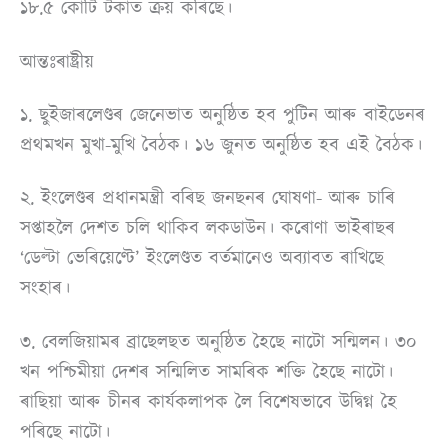
১৮.৫ কোটি টকাত ক্ৰয় কৰিছে।
আন্তঃৰাষ্ট্ৰীয়
১. ছুইজাৰলেণ্ডৰ জেনেভাত অনুষ্ঠিত হব পুটিন আৰু বাইডেনৰ
প্ৰথমখন মুখা-মুখি বৈঠক। ১৬ জুনত অনুষ্ঠিত হব এই বৈঠক।
২. ইংলেণ্ডৰ প্ৰধানমন্ত্ৰী বৰিছ জনছনৰ ঘোষণা- আৰু চাৰি
সপ্তাহলৈ দেশত চলি থাকিব লকডাউন। কৰোণা ভাইৰাছৰ
‘ডেল্টা ভেৰিয়েণ্টে’ ইংলেণ্ডত বৰ্তমানেও অব্যাবত ৰাখিছে
সংহাৰ।
৩. বেলজিয়ামৰ ব্ৰাছেলছত অনুষ্ঠিত হৈছে নাটো সন্মিলন। ৩০
খন পশ্চিমীয়া দেশৰ সন্মিলিত সামৰিক শক্তি হৈছে নাটো।
ৰাছিয়া আৰু চীনৰ কাৰ্যকলাপক লৈ বিশেষভাবে উদ্বিগ্ন হৈ
পৰিছে নাটো।