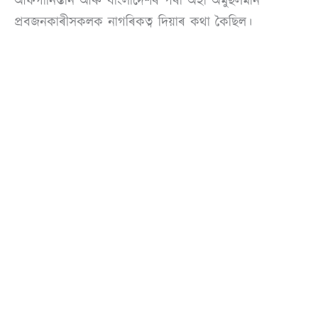
আফগানিস্তান আৰু বাংলাদেশৰ পৰা অহা অমুছলমান
প্ৰবজনকাৰীসকলক নাগৰিকত্ব দিয়াৰ কথা কৈছিল।