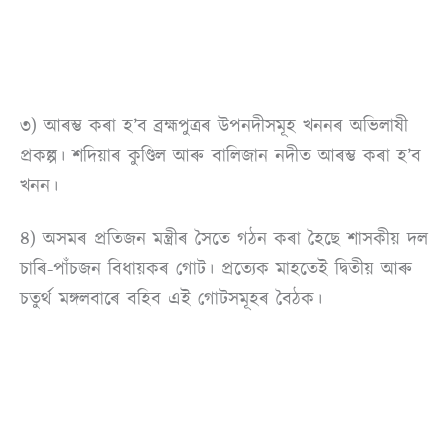
৩) আৰম্ভ কৰা হ’ব ব্ৰহ্মপুত্ৰৰ উপনদীসমূহ খননৰ অভিলাষী
প্ৰকল্প। শদিয়াৰ কুণ্ডিল আৰু বালিজান নদীত আৰম্ভ কৰা হ’ব
খনন।
৪) অসমৰ প্ৰতিজন মন্ত্ৰীৰ সৈতে গঠন কৰা হৈছে শাসকীয় দল
চাৰি-পাঁচজন বিধায়কৰ গোট। প্ৰত্যেক মাহতেই দ্বিতীয় আৰু
চতুৰ্থ মঙ্গলবাৰে বহিব এই গোটসমূহৰ বৈঠক।