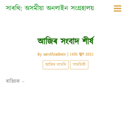
Skip
সাৰথি: অসমীয়া অনলাইন সংগ্ৰহালয়
to
content
আজিৰ সংবাদ শীৰ্ষ
By
sarothiadmin
|
15th জুন 2021
আজিৰ বাতৰি
সাময়িকী
ৰাজ্যিক –