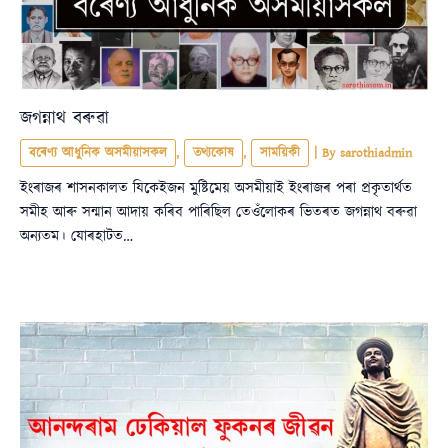
জগন্নাথ বৰুৱা
বৰেণ্য আধুনিক অসমীয়াসকল
,
তথ্যকোষ
,
সাময়িকী
| By
sarothiadmin
ইংৰাজৰ শাসনকালত যিকেইজন মুষ্টিমেয় অসমীয়াই ইংৰাজৰ পৰা প্ৰকৃতাৰ্থত
সমীহ আৰু সন্মান আদায় কৰিব পাৰিছিল তেওঁলোকৰ ভিতৰত জগন্নাথ বৰুৱা
অন্যতম। যোৰহাটত…