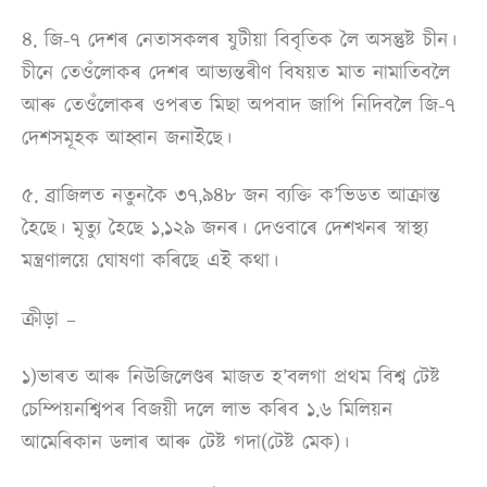
৪. জি-৭ দেশৰ নেতাসকলৰ যুটীয়া বিবৃতিক লৈ অসন্তুষ্ট চীন।
চীনে তেওঁলোকৰ দেশৰ আভ্যন্তৰীণ বিষয়ত মাত নামাতিবলৈ
আৰু তেওঁলোকৰ ওপৰত মিছা অপবাদ জাপি নিদিবলৈ জি-৭
দেশসমূহক আহ্বান জনাইছে।
৫. ব্ৰাজিলত নতুনকৈ ৩৭,৯৪৮ জন ব্যক্তি ক’ভিডত আক্ৰান্ত
হৈছে। মৃত্যু হৈছে ১,১২৯ জনৰ। দেওবাৰে দেশখনৰ স্বাস্থ্য
মন্ত্ৰণালয়ে ঘোষণা কৰিছে এই কথা।
ক্ৰীড়া –
১)ভাৰত আৰু নিউজিলেণ্ডৰ মাজত হ’বলগা প্ৰথম বিশ্ব টেষ্ট
চেম্পিয়নশ্বিপৰ বিজয়ী দলে লাভ কৰিব ১.৬ মিলিয়ন
আমেৰিকান ডলাৰ আৰু টেষ্ট গদা(টেষ্ট মেক)।