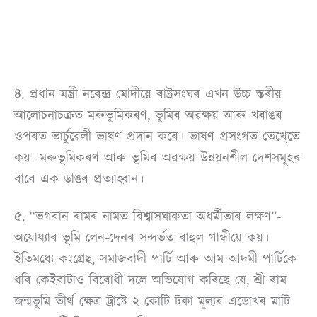
৪. প্ৰধান মন্ত্ৰী নৰেন্দ্ৰ মোদীয়ে ৰাষ্ট্ৰসংঘৰ এখন উচ্চ স্তৰীয়
আলোচনাচক্ৰত মৰুভূমিকৰণ, ভূমিৰ অৱক্ষয় আৰু খৰাঙৰ
ওপৰত ভাৰ্চুৱেলী ভাষণ প্ৰদান কৰে। ভাষণ প্ৰসংগত তেখে্তে
কয়- মৰুভূমিকৰণ আৰু ভূমিৰ অৱক্ষয় উন্নয়নশীল দেশসমূহৰ
বাবে এক ডাঙৰ প্ৰত্যাহ্বান।
৫. “ভগবান ৰামৰ নামত বিশ্বাসঘাকতা অধৰ্মীতাৰ লক্ষণ”-
অযোধ্যাৰ ভূমি লেন-দেনৰ সন্দৰ্ভত ৰাহুল গান্ধীয়ে কয়।
ইতিমধ্যে কংগ্ৰেছ, সমাজবাদী পাৰ্টি আৰু আম আদমী পাৰ্টিকে
ধৰি কেইবাটাও বিৰোধী দলে অভিযোগ কৰিছে যে, শ্ৰী ৰাম
জন্মভূমি তীৰ্থ ক্ষেত্ৰ ট্ৰাষ্টে ২ কোটি টকা মূল্যৰ এডোখৰ মাটি