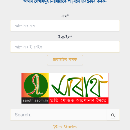
আমাৰ লেখাসমূহ নিয়মীয়াকৈ পঢ়িবলৈ চাবস্ক্ৰাইব কৰক-​
নাম*
ই-মেইল*
Search
for:
Web Stories