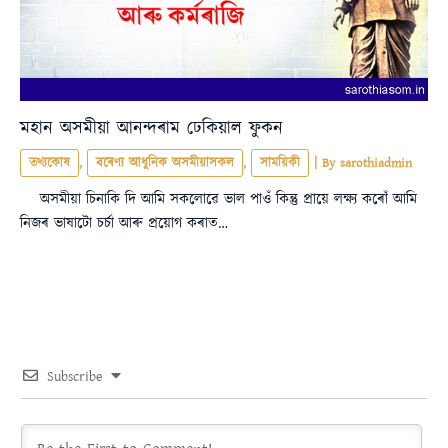
মহান অসমীয়া আনন্দৰাম ঢেকিয়াল ফুকন
তথ্যকোষ
,
বৰেণ্য আধুনিক অসমীয়াসকল
,
সাময়িকী
| By
sarothiadmin
অসমীয়া চিনাকি দি আমি সকলোৱে ভাল পাওঁ কিন্তু প্ৰায়ে লক্ষ্য কৰোঁ আমি
নিজৰ ভাষাটো চৰ্চা আৰু প্ৰয়োগ কৰাত…
Subscribe