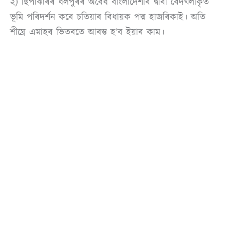
২) ছিপাঝাৰৰ ধলপুৰৰ অবৈধ বাংলাদেশীৰ দ্বাৰা বেদখলীকৃত
ভূমি পৰিদৰ্শন কৰে চতিয়াৰ বিধায়ক পদ্ম হাজৰিকাই। অতি
শীঘ্ৰে এমাহৰ ভিতৰতে আৰম্ভ হ’ব ইয়াৰ কাম।