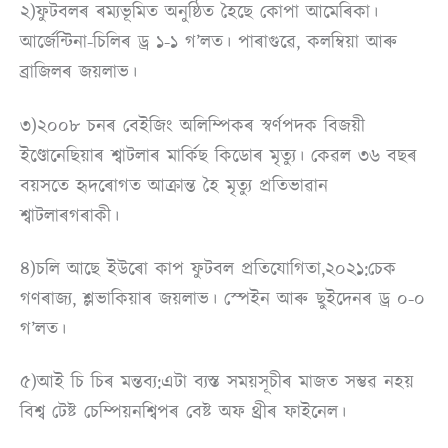
২)ফুটবলৰ ৰম্যভূমিত অনুষ্ঠিত হৈছে কোপা আমেৰিকা।
আৰ্জেন্টিনা-চিলিৰ ড্ৰ ১-১ গ’লত। পাৰাগুৱে, কলম্বিয়া আৰু
ব্ৰাজিলৰ জয়লাভ।
৩)২০০৮ চনৰ বেইজিং অলিম্পিকৰ স্বৰ্ণপদক বিজয়ী
ইণ্ডোনেছিয়াৰ শ্বাটলাৰ মার্কিছ কিডোৰ মৃত্যু। কেৱল ৩৬ বছৰ
বয়সতে হৃদৰোগত আক্ৰান্ত হৈ মৃত্যু প্ৰতিভাৱান
শ্বাটলাৰগৰাকী।
৪)চলি আছে ইউৰো কাপ ফুটবল প্ৰতিযোগিতা,২০২১:চেক
গণৰাজ্য, শ্লভাকিয়াৰ জয়লাভ। স্পেইন আৰু ছুইদেনৰ ড্ৰ ০-০
গ’লত।
৫)আই চি চিৰ মন্তব্য:এটা ব্যস্ত সময়সূচীৰ মাজত সম্ভৱ নহয়
বিশ্ব টেষ্ট চেম্পিয়নশ্বিপৰ বেষ্ট অফ থ্ৰীৰ ফাইনেল।