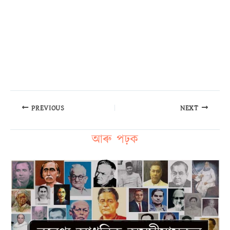
PREVIOUS
NEXT
আৰু পঢ়ক