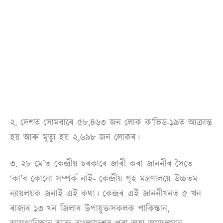
২. দেশত সোমবাৰে ৫৮,৪৬৩ জন লোক ক’ভিড-১৯ত আক্ৰান্ত
হয় আৰু মৃত্যু হয় ২,৬৯৮ জন লোকৰ।
৩. ২৮ মে’ত কেন্দ্ৰীয় চৰকাৰে জাৰী কৰা জাননীৰ সৈতে
‘কা’ৰ কোনো সম্পৰ্ক নাই- কেন্দ্ৰীয় গৃহ মন্ত্ৰণালয়ে উচ্চতম
ন্যায়লয়ক জনাই এই কথা। কেন্দ্ৰৰ এই জাননীখনত ৫ খন
ৰাজ্যৰ ১৩ খন জিলাৰ উপায়ুক্তসকলক পাকিস্তান,