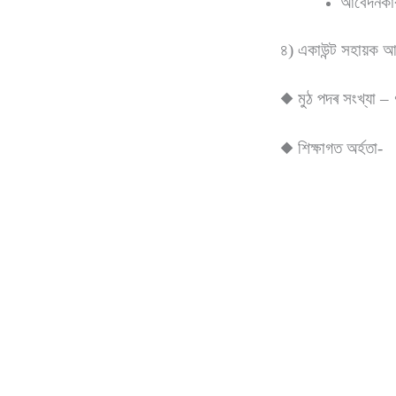
আবেদনকাৰী
৪) একাউন্ট সহায়ক 
◆ মুঠ পদৰ সংখ্যা – 
◆ শিক্ষাগত অৰ্হতা-