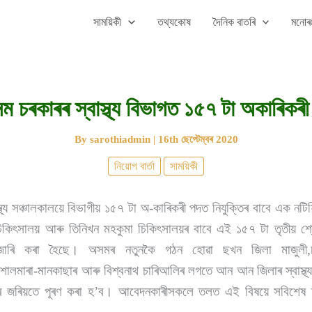
সাময়িকী
তথ্যকোষ
দৈনিক বাতৰি
মনোৰঞ
ম চৰকাৰৰ স্বাস্থ্য বিভাগত ১৫৭ টা অকাৰিকৰী
By
sarothiadmin
|
16th ছেপ্টেম্বৰ 2020
নিয়োগ বাৰ্তা
সাময়িকী
্য সঞ্চালকালয়ে বিভাগীয় ১৫৭ টা অ-কাৰিকৰী পদত নিযুক্তিৰ বাবে এক নট
কিৎসালয় আৰু তিনিখন মহকুমা চিকিৎসালয়ৰ বাবে এই ১৫৭ টা তৃতীয় শ্ৰ
পন জাৰি কৰা হৈছে। অসমৰ নতুনকৈ গঠন হোৱা ছখন জিলা মাজুলী,চৰাই
শালমাৰা-মানকাছাৰ আৰু বিশ্বনাথ চাৰিআলিৰ লগতে আন আন জিলাৰ স্বাস্থ্য
তিৰ জৰিয়তে পূৰণ কৰা হ’ব। আবেদনকাৰীসকলে তলত এই বিষয়ে সবিশেষ 