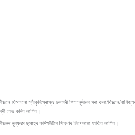
জনে যিকোনো স্বীকৃতিপ্ৰাপ্ত চৰকাৰী শিক্ষানুষ্ঠানৰ পৰা কলা/বিজ্ঞান/বাণি
গ্ৰী লাভ কৰিব লাগিব।
জনৰ নূন্যতম ছমাহৰ কম্পিউটাৰ শিক্ষণৰ ডিপ্লোমা থাকিব লাগিব।