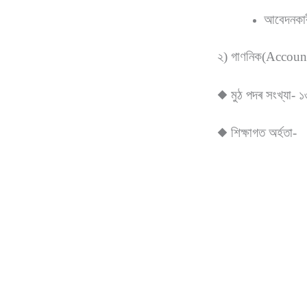
আবেদনকাৰী
২) গাণনিক(Accoun
◆ মুঠ পদৰ সংখ্যা- ১
◆ শিক্ষাগত অৰ্হতা-