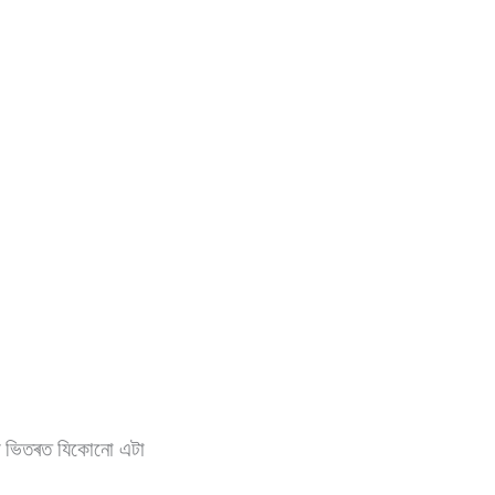
্য ৰ ভিতৰত যিকোনো এটা