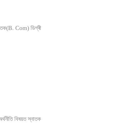
্নাতক(B. Com) ডিগ্ৰী
অৰ্থনীতি বিষয়ত স্নাতক