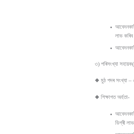
আবেদনকাৰী
লাভ কৰিব
আবেদনকাৰী
৩) পৰিসংখ্যা সহায়ক(
◆ মুঠ পদৰ সংখ্যা – 
◆ শিক্ষাগত অৰ্হতা-
আবেদনকাৰী
ডিগ্ৰী ল