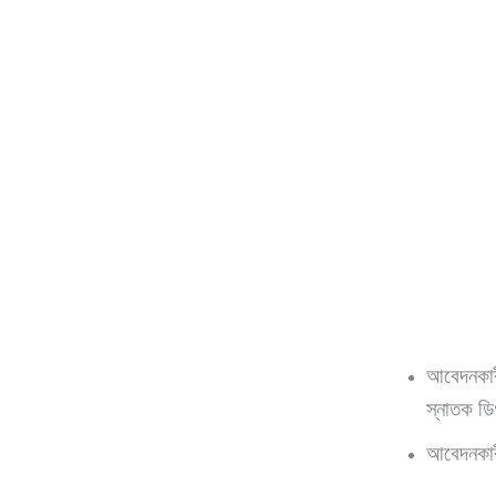
আবেদনকাৰী
স্নাতক ডি
আবেদনকাৰী