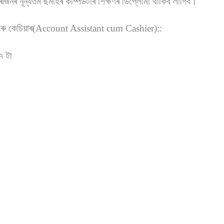
জনৰ নূন্যতম ছমাহৰ কম্পিউটাৰ শিক্ষণৰ ডিপ্লোমা থাকিব লাগিব।
আৰু কেচিয়াৰ(Account Assistant cum Cashier)::
৭ টা