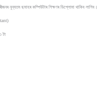
জনৰ নূন্যতম ছমাহৰ কম্পিউটাৰ শিক্ষণৰ ডিপ্লোমা থাকিব লাগিব।
tant)
৩ টা