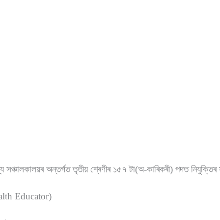
।
্য সঞ্চালকালয়ৰ অন্তৰ্গত তৃতীয় শ্ৰেণীৰ ১৫৭ টা(অ-কাৰিকৰী) পদত নিযুক্তিৰ
(Health Educator)