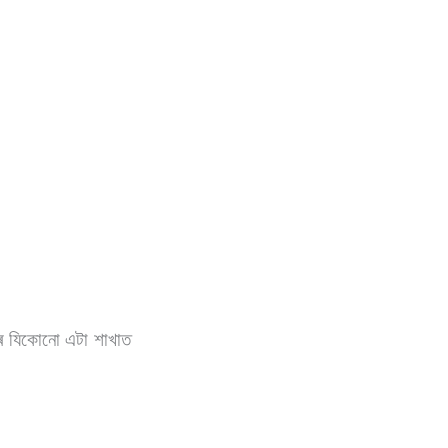
জ্যৰ যিকোনো এটা শাখাত