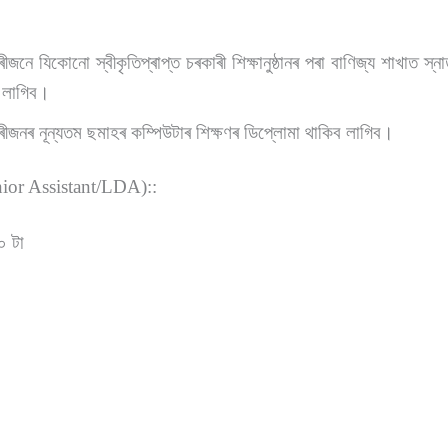
জনে যিকোনো স্বীকৃতিপ্ৰাপ্ত চৰকাৰী শিক্ষানুষ্ঠানৰ পৰা বাণিজ্য শাখাত স
 লাগিব।
জনৰ নূন্যতম ছমাহৰ কম্পিউটাৰ শিক্ষণৰ ডিপ্লোমা থাকিব লাগিব।
unior Assistant/LDA)::
০ টা