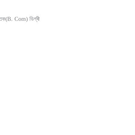
্নাতক(B. Com) ডিগ্ৰী