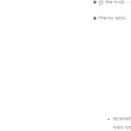
◆ মুঠ পদৰ সংখ্যা – 
◆ শিক্ষাগত অৰ্হতা-
আবেদনকাৰী
শাখাত স্ন