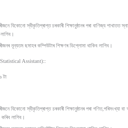
জনে যিকোনো স্বীকৃতিপ্ৰাপ্ত চৰকাৰী শিক্ষানুষ্ঠানৰ পৰা বাণিজ্য শাখাতত স
 লাগিব।
জনৰ নূন্যতম ছমাহৰ কম্পিউটাৰ শিক্ষণৰ ডিপ্লোমা থাকিব লাগিব।
Statistical Assistant)::
৬ টা
জনে যিকোনো স্বীকৃতিপ্ৰাপ্ত চৰকাৰী শিক্ষানুষ্ঠানৰ পৰা গণিত,পৰিসংখ্যা বা 
াভ কৰিব লাগিব।