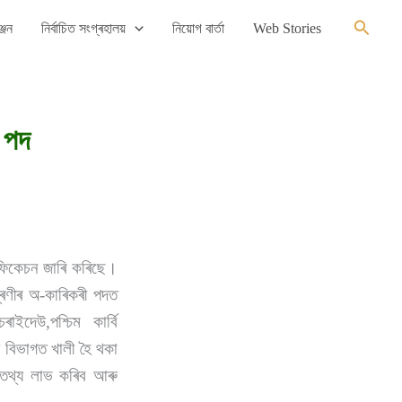
Search
্জন
নিৰ্বাচিত সংগ্ৰহালয়
নিয়োগ বাৰ্তা
Web Stories
 পদ
িফিকেচন জাৰি কৰিছে।
েণীৰ অ-কাৰিকৰী পদত
দেউ,পশ্চিম কাৰ্বি
 বিভাগত খালী হৈ থকা
তথ্য লাভ কৰিব আৰু