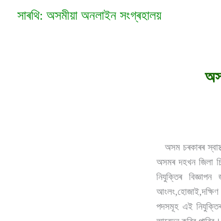
Skip
সাৰথি: অসমীয়া অনলাইন সংগ্ৰহালয়
to
content
অস
অসম চৰকাৰৰ স্বাস্থ
অসমৰ দহখন জিলা চি
নিযুক্তিৰ বিজ্ঞা
আংলং,হোজাই,দক্ষিণ 
পদসমূহ এই নিযুক্