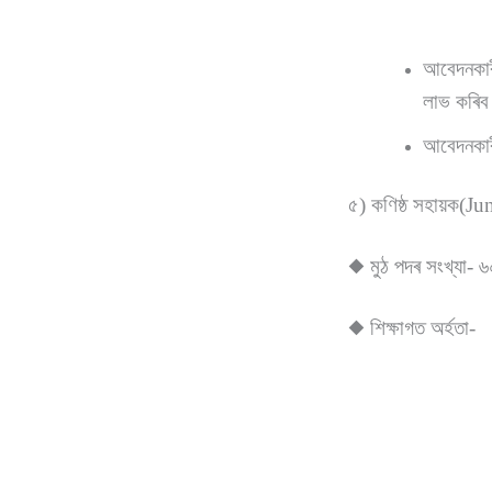
আবেদনকাৰী
লাভ কৰিব
আবেদনকাৰী
৫) কণিষ্ঠ সহায়ক(J
◆ মুঠ পদৰ সংখ্যা- ৬
◆ শিক্ষাগত অৰ্হতা-