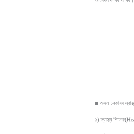
আবেদন কৰিব পাৰিব
■ অসম চৰকাৰৰ স্বাস্থ
১) স্বাস্থ্য শিক্ষক