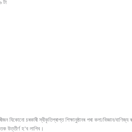
৬ টা
জন যিকোনো চৰকাৰী স্বীকৃতিপ্ৰাপ্ত শিক্ষানুষ্ঠানৰ পৰা কলা/বিজ্ঞান/বাণিজ
াতক উত্তীৰ্ণ হ’ব লাগিব।