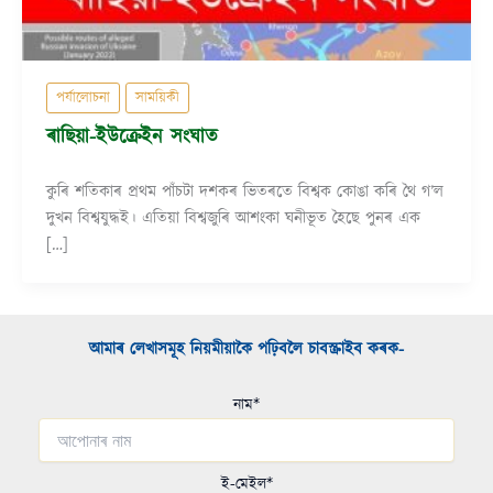
পৰ্যালোচনা
সাময়িকী
ৰাছিয়া-ইউক্ৰেইন সংঘাত
কুৰি শতিকাৰ প্ৰথম পাঁচটা দশকৰ ভিতৰতে বিশ্বক কোঙা কৰি থৈ গ’ল
দুখন বিশ্বযুদ্ধই। এতিয়া বিশ্বজুৰি আশংকা ঘনীভূত হৈছে পুনৰ এক
[…]
আমাৰ লেখাসমূহ নিয়মীয়াকৈ পঢ়িবলৈ চাবস্ক্ৰাইব কৰক-​
নাম*
ই-মেইল*