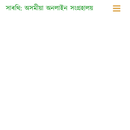
Skip
সাৰথি: অসমীয়া অনলাইন সংগ্ৰহালয়
to
content