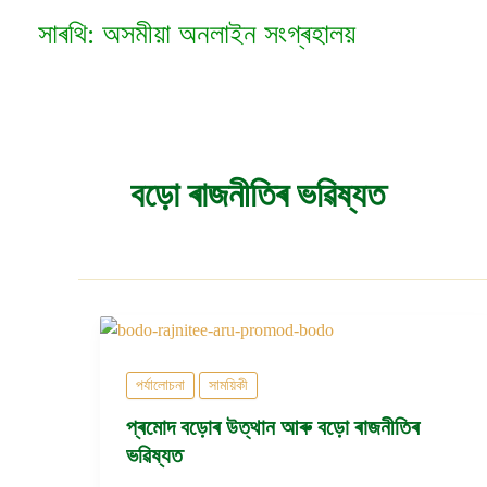
Skip
সাৰথি: অসমীয়া অনলাইন সংগ্ৰহালয়
to
content
বড়ো ৰাজনীতিৰ ভৱিষ্যত
পৰ্যালোচনা
সাময়িকী
প্ৰমোদ বড়োৰ উত্থান আৰু বড়ো ৰাজনীতিৰ
ভৱিষ্যত