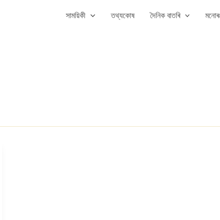
সাময়িকী
তথ্যকোষ
দৈনিক বাতৰি
মনোৰঞ