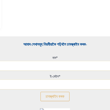
আমাৰ লেখাসমূহ নিয়মীয়াকৈ পঢ়িবলৈ চাবস্ক্ৰাইব কৰক-​
নাম*
ই-মেইল*