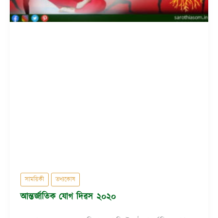
সাময়িকী
তথ্যকোষ
আন্তৰ্জাতিক যোগ দিৱস ২০২০