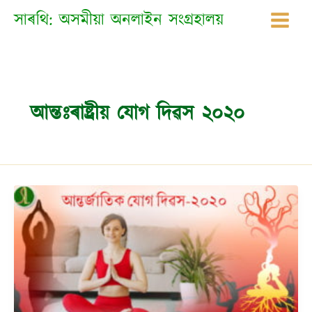
Skip
সাৰথি: অসমীয়া অনলাইন সংগ্ৰহালয়
to
content
আন্তঃৰাষ্ট্ৰীয় যোগ দিৱস ২০২০