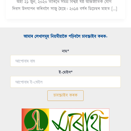
অহা ২১ জুন, ২০২০ তাৰিখে সমগ্ৰ বিশ্বই ষষ্ঠ আন্তৰ্জাতিক যোগ
দিৱস উদযাপন কৰিবলৈ সাজু হৈছে। ২০১৪ বৰ্ষৰ ডিচেম্বৰ মাহত […]
আমাৰ লেখাসমূহ নিয়মীয়াকৈ পঢ়িবলৈ চাবস্ক্ৰাইব কৰক-​
নাম*
ই-মেইল*