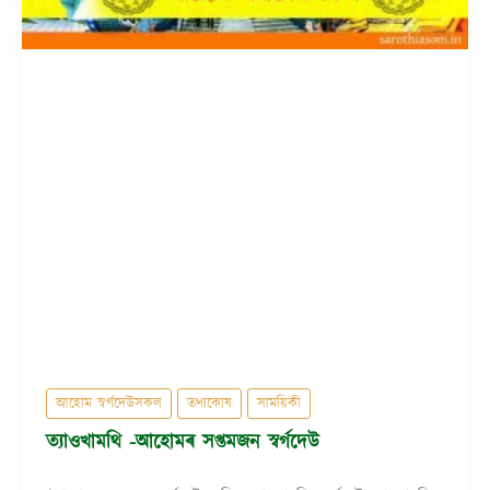
আহোম স্বৰ্গদেউসকল
তথ্যকোষ
সাময়িকী
ত্যাওখামথি -আহোমৰ সপ্তমজন স্বৰ্গদেউ