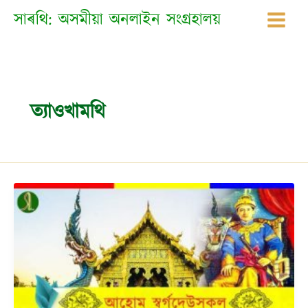
Skip
সাৰথি: অসমীয়া অনলাইন সংগ্ৰহালয়
to
content
ত্যাওখামথি