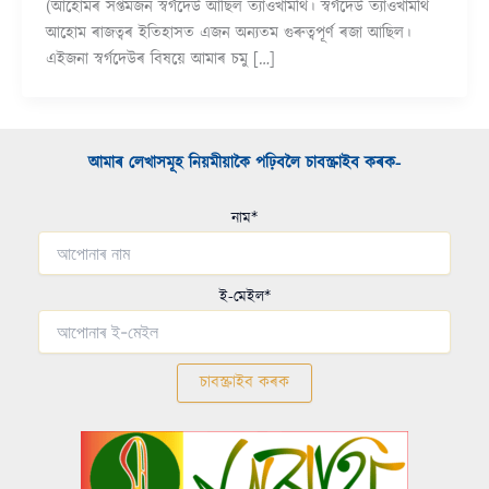
(আহোমৰ সপ্তমজন স্বৰ্গদেউ আছিল ত্যাওখামথি। স্বৰ্গদেউ ত্যাওখামথি
আহোম ৰাজত্বৰ ইতিহাসত এজন অন্যতম গুৰুত্বপূৰ্ণ ৰজা আছিল।
এইজনা স্বৰ্গদেউৰ বিষয়ে আমাৰ চমু […]
আমাৰ লেখাসমূহ নিয়মীয়াকৈ পঢ়িবলৈ চাবস্ক্ৰাইব কৰক-​
নাম*
ই-মেইল*