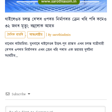
থাইলেণ্ডত চলন্ত ৰে’লৰ ওপৰত নিৰ্মাণৰত ক্ৰেন খহি পৰি কমেও
৩২ জনৰ মৃত্যু; বহুলোক আহত
দৈনিক বাতৰি
,
আন্তঃৰাষ্ট্ৰীয়
| By
sarothiadmin
নাখোন ৰাটচাচিমা- বুধবাৰে থাইলেণ্ডৰ উত্তৰ-পূব প্ৰান্তত এখন চলন্ত যাত্ৰীবাহী
ৰে’লৰ ওপৰত নিৰ্মাণৰত এখন ক্ৰেন খহি পৰাত এক ভয়াৱহ দুৰ্ঘটনা
সংঘটিত…
Subscribe