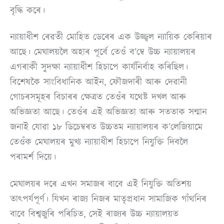
বৃদ্ধি কৰে।
ন্যায়াধীশ ৰেৱতী মোহিত ডেৰেৰ এক উজ্জ্বল ন্যায়িক কেৰিয়াৰ
আছে। মেঘালয়লৈ অহাৰ পূৰ্বে তেওঁ ব’ম্বে উচ্চ ন্যায়ালয়ৰ
এগৰাকী সুদক্ষা ন্যায়াধীশ হিচাপে কাৰ্যনিৰ্বাহ কৰিছিল।
বিশেষকৈ সাংবিধানিক আইন, ফৌজদাৰী আৰু দেৱানী
গোচৰসমূহৰ বিচাৰৰ ক্ষেত্ৰত তেওঁৰ যথেষ্ট দখল আৰু
অভিজ্ঞতা আছে। তেওঁৰ এই অভিজ্ঞতা আৰু সততাক সন্মান
জনাই যোৱা ১৮ ডিচেম্বৰত উচ্চতম ন্যায়ালয়ৰ ক’লেজিয়ামে
তেওঁক মেঘালয়ৰ মুখ্য ন্যায়াধীশ হিচাপে নিযুক্তি দিবলৈ
পৰামৰ্শ দিয়ে।
মেঘালয়ৰ দৰে এখন সমাজৰ বাবে এই নিযুক্তি অতিশয়
তাৎপৰ্যপূৰ্ণ। যিখন ৰাজ্য নিজৰ মাতৃপ্ৰধান সামাজিক গাঁথনিৰ
বাবে বিশ্বজুৰি পৰিচিত, সেই ৰাজ্যৰ উচ্চ ন্যায়ালয়ত