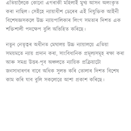
এতিয়ালৈকে কোনো এগৰাকী মহিলাই মুখ্য আসন অলংকৃত
কৰা নাছিল। সেইহে ন্যায়াধীশ ডেৰেৰ এই নিযুক্তিক আইনী
বিশেষজ্ঞসকলে উচ্চ ন্যায়পালিকাৰ লিংগ সমতাৰ দিশত এক
শক্তিশালী পদক্ষেপ বুলি অভিহিত কৰিছে।
নতুন নেতৃত্বৰ অধীনত মেঘালয় উচ্চ ন্যায়ালয়ে এতিয়া
সময়মতে ন্যায় প্ৰদান কৰা, সাংবিধানিক প্ৰমূল্যসমূহ ৰক্ষা কৰা
আৰু সমগ্ৰ উত্তৰ-পূব অঞ্চলতে ন্যায়িক প্ৰক্ৰিয়াটো
জনসাধাৰণৰ বাবে অধিক সুলভ কৰি তোলাৰ দিশত বিশেষ
কাম কৰি যাব বুলি সকলোৱে আশা প্ৰকাশ কৰিছে।