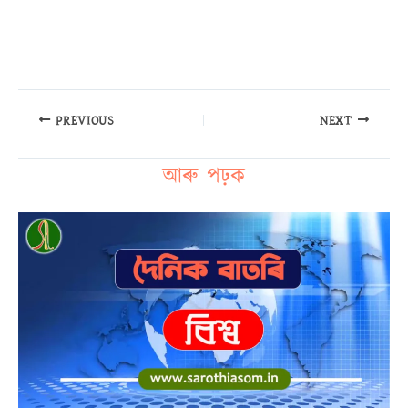
PREVIOUS
NEXT
আৰু পঢ়ক