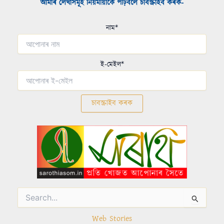
আমাৰ লেখাসমূহ নিয়মীয়াকৈ পঢ়িবলৈ চাবস্ক্ৰাইব কৰক-​
নাম*
ই-মেইল*
Search
for:
Web Stories