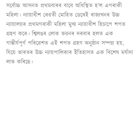
সৰ্বোচ্চ আসনত প্ৰথমবাৰৰ বাবে অধিস্থিত হ’ল এগৰাকী
মহিলা। ন্যায়াধীশ ৰেৱতী মোহিত ডেৰেই ৰাজ্যখনৰ উচ্চ
ন্যায়ালয়ৰ প্ৰথমগৰাকী মহিলা মুখ্য ন্যায়াধীশ হিচাপে শপত
গ্ৰহণ কৰে। শ্বিলঙৰ লোক ভৱনৰ দৰবাৰ হলত এক
গাম্ভীৰ্যপূৰ্ণ পৰিৱেশত এই শপত গ্ৰহণ অনুষ্ঠান সম্পন্ন হয়,
যিয়ে ভাৰতৰ উচ্চ ন্যায়পালিকাৰ ইতিহাসত এক বিশেষ মৰ্যাদা
লাভ কৰিছে।