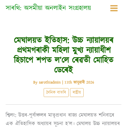
Skip
সাৰথি: অসমীয়া অনলাইন সংগ্ৰহালয়
to
content
মেঘালয়ত ইতিহাস: উচ্চ ন্যায়ালয়ৰ
প্ৰথমগৰাকী মহিলা মুখ্য ন্যায়াধীশ
হিচাপে শপত ল’লে ৰেৱতী মোহিত
ডেৰেই
By
sarothiadmin
|
11th জানুৱাৰী 2026
দৈনিক বাতৰি
ৰাষ্ট্ৰীয়
শ্বিলং: উত্তৰ-পূৰ্বাঞ্চলৰ মাতৃপ্ৰধান ৰাজ্য মেঘালয়ত শনিবাৰে
এক ঐতিহাসিক অধ্যায়ৰ সূচনা হ’ল। মেঘালয় উচ্চ ন্যায়ালয়ৰ