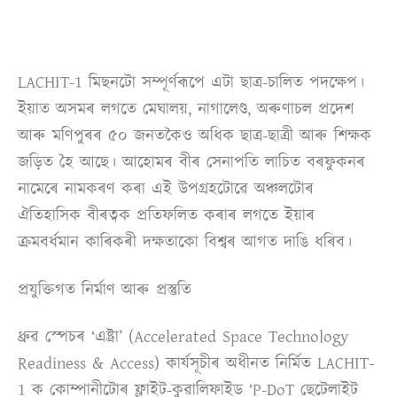
LACHIT-1 মিছনটো সম্পূৰ্ণৰূপে এটা ছাত্ৰ-চালিত পদক্ষেপ।
ইয়াত অসমৰ লগতে মেঘালয়, নাগালেণ্ড, অৰুণাচল প্ৰদেশ
আৰু মণিপুৰৰ ৫০ জনতকৈও অধিক ছাত্ৰ-ছাত্ৰী আৰু শিক্ষক
জড়িত হৈ আছে। আহোমৰ বীৰ সেনাপতি লাচিত বৰফুকনৰ
নামেৰে নামকৰণ কৰা এই উপগ্ৰহটোৱে অঞ্চলটোৰ
ঐতিহাসিক বীৰত্বক প্ৰতিফলিত কৰাৰ লগতে ইয়াৰ
ক্ৰমবৰ্ধমান কাৰিকৰী দক্ষতাকো বিশ্বৰ আগত দাঙি ধৰিব।
প্ৰযুক্তিগত নিৰ্মাণ আৰু প্ৰস্তুতি
ধ্ৰুৱ স্পেচৰ ‘এষ্ট্ৰা’ (Accelerated Space Technology
Readiness & Access) কাৰ্যসূচীৰ অধীনত নিৰ্মিত LACHIT-
1 ক কোম্পানীটোৰ ফ্লাইট-কুৱালিফাইড ‘P-DoT ছেটেলাইট