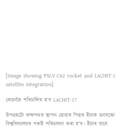
[Image showing PSLV-C62 rocket and LACHIT-1
satellite integration]
কেনেকৈ পৰিচালিত হ’ব LACHIT-1?
উপগ্ৰহটো কক্ষপথত স্থাপন হোৱাৰ পিছত ইয়াক ডনবস্কো
বিশ্ববিদ্যালয়ৰ পৰাই পৰিচালনা কৰা হ’ব। ইয়াৰ বাবে