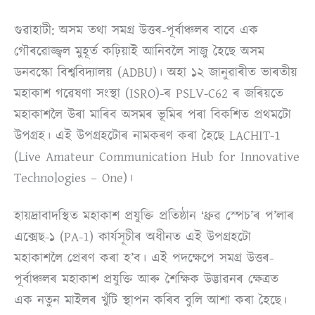
গুৱাহাটী: অসম তথা সমগ্ৰ উত্তৰ-পূৰ্বাঞ্চলৰ বাবে এক
গৌৰৱোজ্জ্বল মুহূৰ্ত কঢ়িয়াই আনিবলৈ সাজু হৈছে অসম
ডনবস্কো বিশ্ববিদ্যালয় (ADBU)। অহা ১২ জানুৱাৰীত ভাৰতীয়
মহাকাশ গৱেষণা সংস্থা (ISRO)-ৰ PSLV-C62 ৰ জৰিয়তে
মহাকাশলৈ উৰা মাৰিব অসমৰ ভূমিৰ পৰা বিকশিত প্ৰথমটো
উপগ্ৰহ। এই উপগ্ৰহটোৰ নামকৰণ কৰা হৈছে LACHIT-1
(Live Amateur Communication Hub for Innovative
Technologies – One)।
হায়দ্ৰাবাদস্থিত মহাকাশ প্ৰযুক্তি প্ৰতিষ্ঠান ‘ধ্ৰুৱ স্পেচ’ৰ প’লাৰ
এক্সেছ-১ (PA-1) কাৰ্যসূচীৰ অধীনত এই উপগ্ৰহটো
মহাকাশলৈ প্ৰেৰণ কৰা হ’ব। এই পদক্ষেপে সমগ্ৰ উত্তৰ-
পূৰ্বাঞ্চলৰ মহাকাশ প্ৰযুক্তি আৰু শৈক্ষিক উদ্ভাৱনৰ ক্ষেত্ৰত
এক নতুন মাইলৰ খুঁটি স্থাপন কৰিব বুলি আশা কৰা হৈছে।