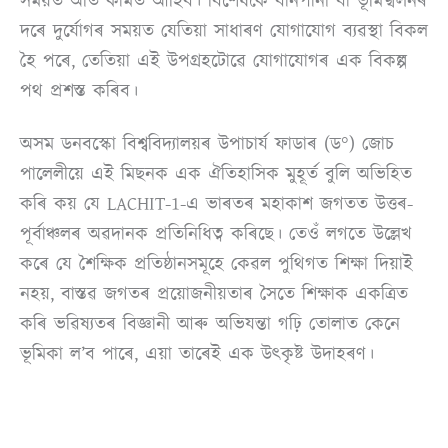
সময়ত অতি কামত আহিব। বিশেষকৈ বানপানী বা ভূমিস্খলনৰ
দৰে দুৰ্যোগৰ সময়ত যেতিয়া সাধাৰণ যোগাযোগ ব্যৱস্থা বিকল
হৈ পৰে, তেতিয়া এই উপগ্ৰহটোৱে যোগাযোগৰ এক বিকল্প
পথ প্ৰশস্ত কৰিব।
অসম ডনবস্কো বিশ্ববিদ্যালয়ৰ উপাচাৰ্য ফাডাৰ (ড°) জোচ
পালেলীয়ে এই মিছনক এক ঐতিহাসিক মুহূৰ্ত বুলি অভিহিত
কৰি কয় যে LACHIT-1-এ ভাৰতৰ মহাকাশ জগতত উত্তৰ-
পূৰ্বাঞ্চলৰ অৱদানক প্ৰতিনিধিত্ব কৰিছে। তেওঁ লগতে উল্লেখ
কৰে যে শৈক্ষিক প্ৰতিষ্ঠানসমূহে কেৱল পুথিগত শিক্ষা দিয়াই
নহয়, বাস্তৱ জগতৰ প্ৰয়োজনীয়তাৰ সৈতে শিক্ষাক একত্ৰিত
কৰি ভৱিষ্যতৰ বিজ্ঞানী আৰু অভিযন্তা গঢ়ি তোলাত কেনে
ভূমিকা ল’ব পাৰে, এয়া তাৰেই এক উৎ
কৃষ্ট উদাহৰণ।