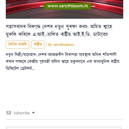
সন্ত্ৰাসবাদৰ বিৰুদ্ধে দেশৰ নতুন সুৰক্ষা কৱচ: অমিত শ্বাহে
মুকলি কৰিলে এ.আই.-চালিত ৰাষ্ট্ৰীয় আই.ই.ডি. ডাটাবেচ
দৈনিক বাতৰি
,
ৰাষ্ট্ৰীয়
| By
sarothiadmin
নতুন দিল্লী/মানেছাৰ: দেশৰ আভ্যন্তৰীণ নিৰাপত্তা ব্যৱস্থাক অধিক শক্তিশালী
কৰাৰ লক্ষ্যৰে কেন্দ্ৰীয় গৃহমন্ত্ৰী অমিত শ্বাহে শুকুৰবাৰে এক অত্যাধুনিক ৰাষ্ট্ৰীয়
ডিজিটেল প্লেটফৰ্ম…
Subscribe