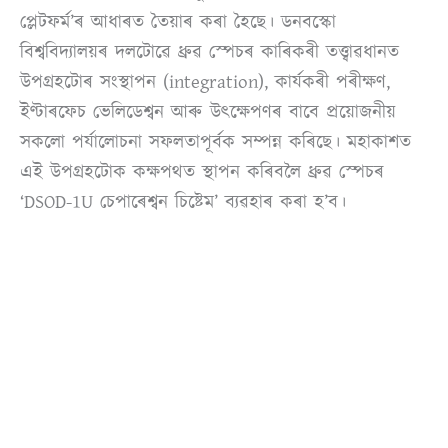
প্লেটফৰ্ম’ৰ আধাৰত তৈয়াৰ কৰা হৈছে। ডনবস্কো
বিশ্ববিদ্যালয়ৰ দলটোৱে ধ্ৰুৱ স্পেচৰ কাৰিকৰী তত্ত্বাৱধানত
উপগ্ৰহটোৰ সংস্থাপন (integration), কাৰ্যকৰী পৰীক্ষণ,
ইণ্টাৰফেচ ভেলিডেশ্বন আৰু উৎক্ষেপণৰ বাবে প্ৰয়োজনীয়
সকলো পৰ্যালোচনা সফলতাপূৰ্বক সম্পন্ন কৰিছে। মহাকাশত
এই উপগ্ৰহটোক কক্ষপথত স্থাপন কৰিবলৈ ধ্ৰুৱ স্পেচৰ
‘DSOD-1U চেপাৰেশ্বন চিষ্টেম’ ব্যৱহাৰ কৰা হ’ব।