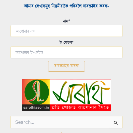
আমাৰ লেখাসমূহ নিয়মীয়াকৈ পঢ়িবলৈ চাবস্ক্ৰাইব কৰক-​
নাম*
ই-মেইল*
Search
for: