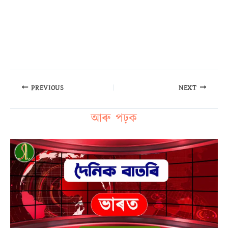
PREVIOUS
NEXT
আৰু পঢ়ক