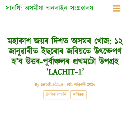
Skip
সাৰথি: অসমীয়া অনলাইন সংগ্ৰহালয়
to
content
মহাকাশ জয়ৰ দিশত অসমৰ খোজ: ১২
জানুৱাৰীত ইছৰোৰ জৰিয়তে উৎক্ষেপণ
হ’ব উত্তৰ-পূৰ্বাঞ্চলৰ প্ৰথমটো উপগ্ৰহ
‘LACHIT-1’
By
sarothiadmin
|
9th জানুৱাৰী 2026
দৈনিক বাতৰি
ৰাজ্যিক