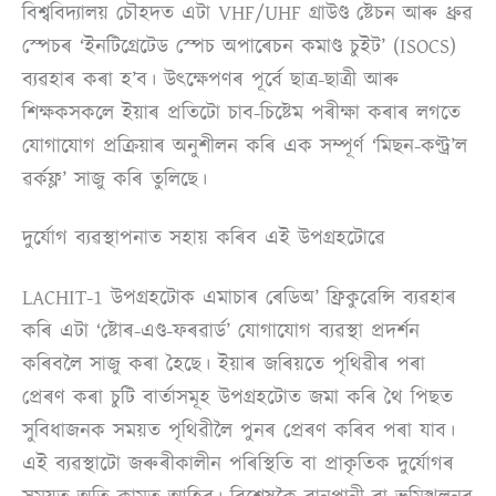
বিশ্ববিদ্যালয় চৌহদত এটা VHF/UHF গ্ৰাউণ্ড ষ্টেচন আৰু ধ্ৰুৱ
স্পেচৰ ‘ইনটিগ্ৰেটেড স্পেচ অপাৰেচন কমাণ্ড চুইট’ (ISOCS)
ব্যৱহাৰ কৰা হ’ব। উৎক্ষেপণৰ পূৰ্বে ছাত্ৰ-ছাত্ৰী আৰু
শিক্ষকসকলে ইয়াৰ প্ৰতিটো চাব-চিষ্টেম পৰীক্ষা কৰাৰ লগতে
যোগাযোগ প্ৰক্ৰিয়াৰ অনুশীলন কৰি এক সম্পূৰ্ণ ‘মিছন-কণ্ট্ৰ’ল
ৱৰ্কফ্ল’ সাজু কৰি তুলিছে।
দুৰ্যোগ ব্যৱস্থাপনাত সহায় কৰিব এই উপগ্ৰহটোৱে
LACHIT-1 উপগ্ৰহটোক এমাচাৰ ৰেডিঅ’ ফ্ৰিকুৱেন্সি ব্যৱহাৰ
কৰি এটা ‘ষ্টোৰ-এণ্ড-ফৰৱাৰ্ড’ যোগাযোগ ব্যৱস্থা প্ৰদৰ্শন
কৰিবলৈ সাজু কৰা হৈছে। ইয়াৰ জৰিয়তে পৃথিৱীৰ পৰা
প্ৰেৰণ কৰা চুটি বাৰ্তাসমূহ উপগ্ৰহটোত জমা কৰি থৈ পিছত
সুবিধাজনক সময়ত পৃথিৱীলৈ পুনৰ প্ৰেৰণ কৰিব পৰা যাব।
এই ব্যৱস্থাটো জৰুৰীকালীন পৰিস্থিতি বা প্ৰাকৃতিক দুৰ্যোগৰ