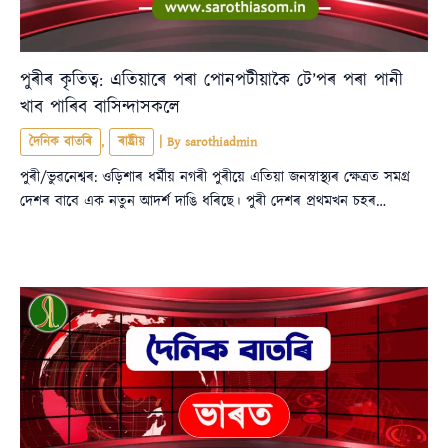
পুৰীৰ কৃতিত্ব: এতিয়াৰে পৰা পোনপটীয়াকৈ টে’পৰ পৰা পানী
খাব পাৰিব বাসিন্দাসকলে
দৈনিক বাতৰি
,
ৰাষ্ট্ৰীয়
| By
sarothiadmin
পুৰী/ভুৱনেশ্বৰ: ওড়িশাৰ ধৰ্মীয় নগৰী পুৰীয়ে এতিয়া জনস্বাস্থ্যৰ ক্ষেত্ৰত সমগ্ৰ
দেশৰ বাবে এক নতুন আদৰ্শ দাঙি ধৰিছে। পুৰী দেশৰ প্ৰথমখন চহৰ…