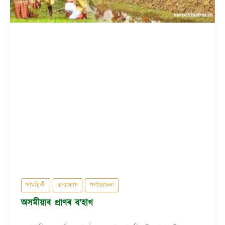
সাময়িকী
তথ্যকোষ
পৰ্যালোচনা
অসমীয়াৰ প্ৰাণৰ ব’হাগ