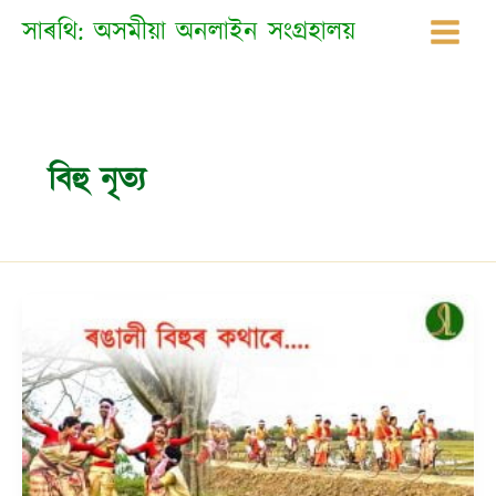
Skip
সাৰথি: অসমীয়া অনলাইন সংগ্ৰহালয়
to
content
বিহু নৃত্য