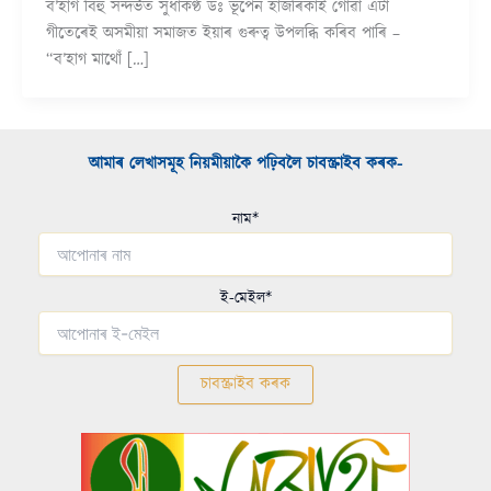
ব’হাগ বিহু সন্দৰ্ভত সুধাকণ্ঠ ডঃ ভূপেন হাজৰিকাই গোৱা এটা
গীতেৰেই অসমীয়া সমাজত ইয়াৰ গুৰুত্ব উপলব্ধি কৰিব পাৰি –
“ব’হাগ মাথোঁ […]
আমাৰ লেখাসমূহ নিয়মীয়াকৈ পঢ়িবলৈ চাবস্ক্ৰাইব কৰক-​
নাম*
ই-মেইল*