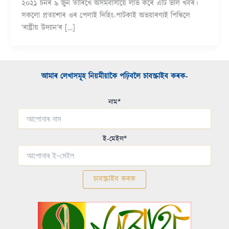
২০২১ চনৰ ৯ জুন তাৰিখে অসমবাসীয়ে লাভ কৰে এটি ভাল খবৰ।
সকলো প্ৰত্যাশাৰ ওৰ পেলাই দিহিং-পাটকাই অভয়াৰণ্যই পিন্ধিলে
‘ৰাষ্ট্ৰীয় উদ্যান’ৰ […]
আমাৰ লেখাসমূহ নিয়মীয়াকৈ পঢ়িবলৈ চাবস্ক্ৰাইব কৰক-​
নাম*
ই-মেইল*