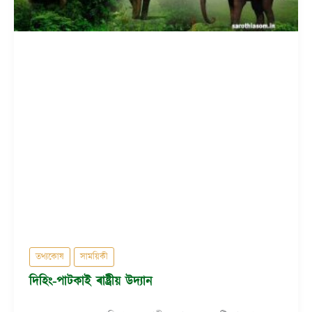
তথ্যকোষ
সাময়িকী
দিহিং-পাটকাই ৰাষ্ট্ৰীয় উদ্যান