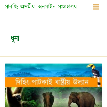
Skip
সাৰথি: অসমীয়া অনলাইন সংগ্ৰহালয়
to
content
ধূনা