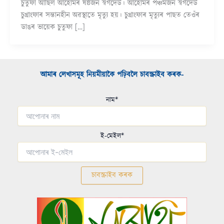
চুতুফা আছিল আহোমৰ ষষ্ঠজন স্বৰ্গদেউ। আহোমৰ পঞ্চমজন স্বৰ্গদেউ
চুখ্ৰাংফাৰ সন্তানহীন অৱস্থাতে মৃত্যু হয়। চুখ্ৰাংফাৰ মৃত্যুৰ পাছত তেওঁৰ
ডাঙৰ ভায়েক চুতুফা […]
আমাৰ লেখাসমূহ নিয়মীয়াকৈ পঢ়িবলৈ চাবস্ক্ৰাইব কৰক-​
নাম*
ই-মেইল*