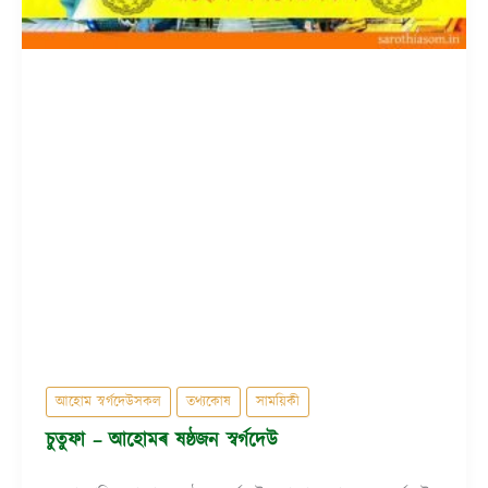
আহোম স্বৰ্গদেউসকল
তথ্যকোষ
সাময়িকী
চুতুফা – আহোমৰ ষষ্ঠজন স্বৰ্গদেউ