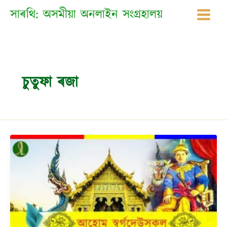
Skip
সাৰথি: অসমীয়া অনলাইন সংগ্ৰহালয়
to
content
চুতুফা ৰজা